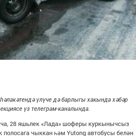
 һәлакәтендә үлүче дә барлыгы хакында хәбәр
екциясе үз телеграм-каналында.
ча, 28 яшьлек «Лада» шоферы куркынычсыз
к полосага чыккан һәм Yutong автобусы белән