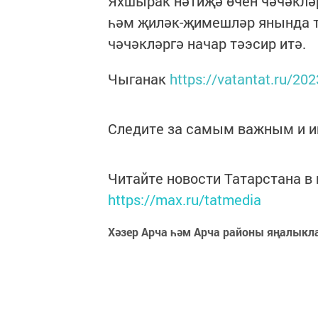
Яхшырак нәтиҗә өчен чәчәклә
һәм җиләк-җимешләр янында т
чәчәкләргә начар тәэсир итә.
Чыганак
https://vatantat.ru/20
Следите за самым важным и 
Читайте новости Татарстана 
https://max.ru/tatmedia
Хәзер Арча һәм Арча районы яңалыкл