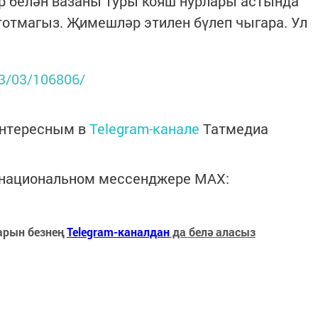
р белән вазаны туры кояш нурлары астында
отмагыз. Җимешләр этилен бүлеп чыгара. Ул
23/03/106806/
интересным в
Telegram-канале
Татмедиа
в национальном мессенджере MАХ:
арын безнең
Telegram-каналдан
да белә аласыз