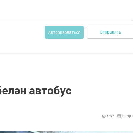
Отправить
Авторизоваться
елән автобус
1697
0