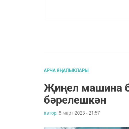
АРЧА ЯҢАЛЫКЛАРЫ
Җиңел машина б
бәрелешкән
автор,
8 март 2023 - 21:57