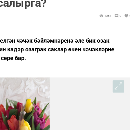
 салырга?
1251
0
телгән чәчәк бәйләмнәренә әле бик озак
н кадәр озаграк саклар өчен чәчәкләрне
сере бар.