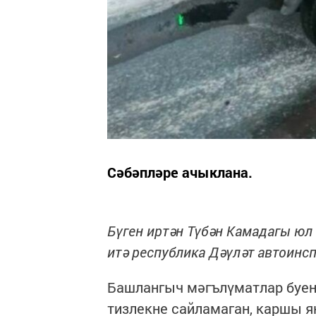
Сәбәпләре ачыклана.
Бүген иртән Түбән Камадагы юл
итә республика Дәүләт автоинсп
Башлангыч мәгълүматлар буен
тизлекне сайламаган, каршы я