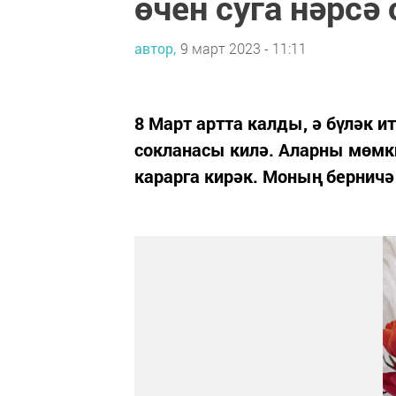
өчен суга нәрсә
автор,
9 март 2023 - 11:11
8 Март артта калды, ә бүләк и
сокланасы килә. Аларны мөмки
карарга кирәк. Моның берничә 