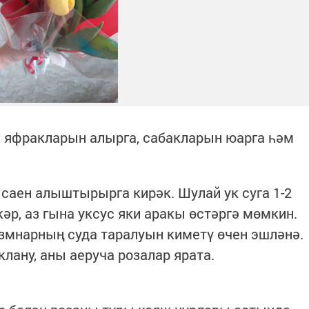
ы яфракларын алырга, сабакларын юарга һәм
 саен алыштырырга кирәк. Шулай ук суга 1-2
әр, аз гына уксус яки аракы өстәргә мөмкин.
змнарның суда таралуын киметү өчен эшләнә.
лану, аны аеруча розалар ярата.