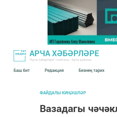
АРЧА ХӘБӘРЛӘРЕ
"Арча хәбәрләре" газетасы - Арча районы
Баш бит
Редакция
Безнең тарих
ФАЙДАЛЫ КИҢӘШЛӘР
Вазадагы чәчәк