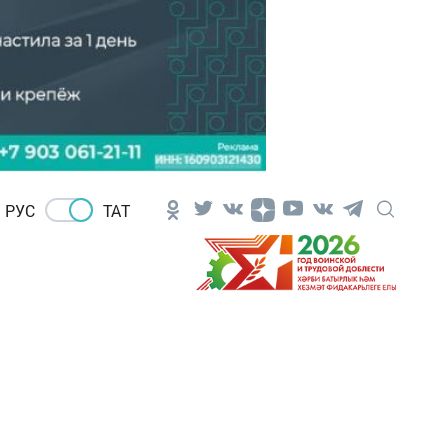
РУС
ТАТ