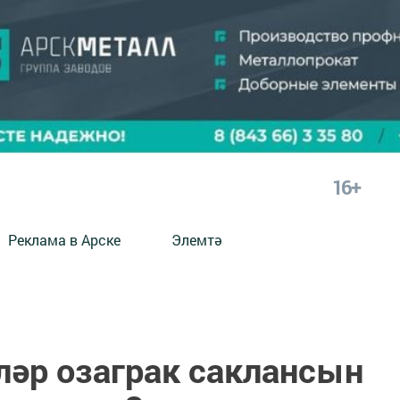
16+
Реклама в Арске
Элемтә
ләр озаграк саклансын