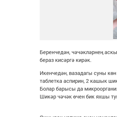
Беренчедән, чәчәкләрнең аск
бераз кисәргә кирәк.
Икенчедән, вазадагы суны көн
таблетка аспирин, 2 кашык шик
Болар барысы да микрооргани
Шикәр чәчәк өчен бик яхшы тук