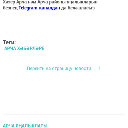
Хәзер Арча һәм Арча районы яңалыкларын
безнең
Telegram-каналдан
да белә аласыз
Теги:
АРЧА ХӘБӘРЛӘРЕ
Перейти на страницу новости
АРЧА ЯҢАЛЫКЛАРЫ