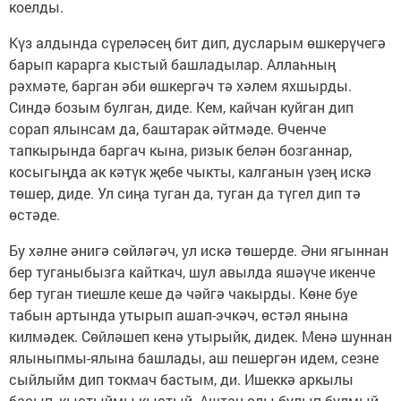
коелды.
Күз алдында сүреләсең бит дип, дусларым өшкерүчегә
барып карарга кыстый башладылар. Аллаһның
рәхмәте, барган әби өшкергәч тә хәлем яхшырды.
Синдә бозым булган, диде. Кем, кайчан куйган дип
сорап ялынсам да, баштарак әйтмәде. Өченче
тапкырында баргач кына, ризык белән бозганнар,
косыгыңда ак кәтүк җебе чыкты, калганын үзең искә
төшер, диде. Ул сиңа туган да, туган да түгел дип тә
өстәде.
Бу хәлне әнигә сөйләгәч, ул искә төшерде. Әни ягыннан
бер туганыбызга кайткач, шул авылда яшәүче икенче
бер туган тиешле кеше дә чәйгә чакырды. Көне буе
табын артында утырып ашап-эчкәч, өстәл янына
килмәдек. Сөйләшеп кенә утырыйк, дидек. Менә шуннан
ялыныпмы-ялына башлады, аш пешергән идем, сезне
сыйлыйм дип токмач бастым, ди. Ишеккә аркылы
басып, кыстыймы-кыстый. Аштан олы булып булмый