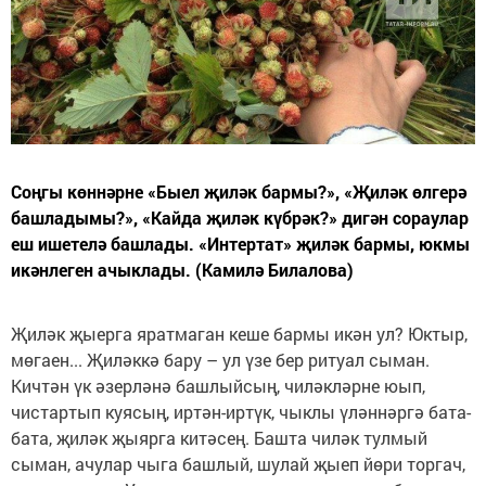
Соңгы көннәрне «Быел җиләк бармы?», «Җиләк өлгерә
башладымы?», «Кайда җиләк күбрәк?» дигән сораулар
еш ишетелә башлады. «Интертат» җиләк бармы, юкмы
икәнлеген ачыклады. (Камилә Билалова)
Җиләк җыерга яратмаган кеше бармы икән ул? Юктыр,
мөгаен... Җиләккә бару – ул үзе бер ритуал сыман.
Кичтән үк әзерләнә башлыйсың, чиләкләрне юып,
чистартып куясың, иртән-иртүк, чыклы үләннәргә бата-
бата, җиләк җыярга китәсең. Башта чиләк тулмый
сыман, ачулар чыга башлый, шулай җыеп йөри торгач,