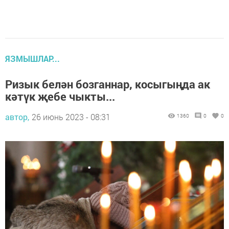
ЯЗМЫШЛАР...
Ризык белән бозганнар, косыгыңда ак
кәтүк җебе чыкты...
автор,
26 июнь 2023 - 08:31
1360
0
0