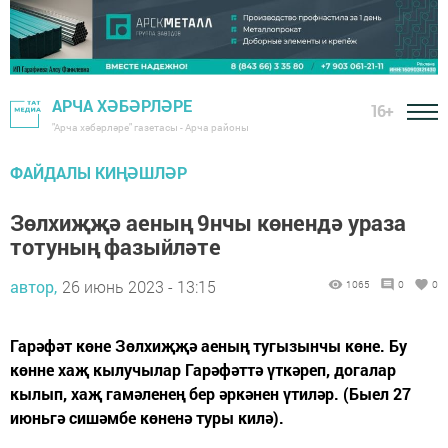
АРЧА ХӘБӘРЛӘРЕ
16+
"Арча хәбәрләре" газетасы - Арча районы
ФАЙДАЛЫ КИҢӘШЛӘР
Зөлхиҗҗә аеның 9нчы көнендә ураза
тотуның фазыйләте
автор,
26 июнь 2023 - 13:15
1065
0
0
Гарәфәт көне Зөлхиҗҗә аеның тугызынчы көне. Бу
көнне хаҗ кылучылар Гарәфәттә үткәреп, догалар
кылып, хаҗ гамәленең бер әркәнен үтиләр. (Быел 27
июньгә сишәмбе көненә туры килә).