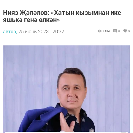
Нияз Җәләлов: «Хатын кызымнан ике
яшькә генә өлкән»
автор,
25 июнь 2023 - 20:32
1552
0
0