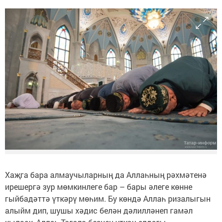
Хаҗга бара алмаучыларның да Аллаһның рәхмәтенә
ирешергә зур мөмкинлеге бар – бары әлеге көнне
гыйбадәттә үткәрү мөһим. Бу көндә Аллаһ ризалыгын
алыйм дип, шушы хәдис белән дәлилләнеп гамәл