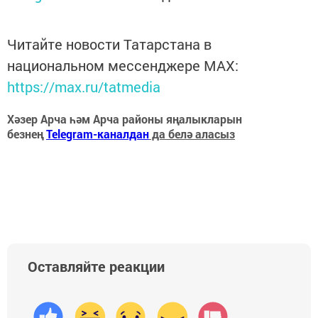
Читайте новости Татарстана в
национальном мессенджере MАХ:
https://max.ru/tatmedia
Хәзер Арча һәм Арча районы яңалыкларын
безнең
Telegram-каналдан
да белә аласыз
Оставляйте реакции