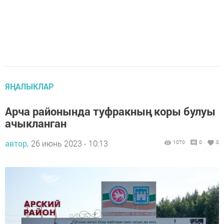
ЯҢАЛЫКЛАР
Арча районында туфракның коры булуы
ачыкланган
автор,
26 июнь 2023 - 10:13
1070
0
0