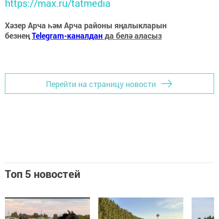
https://max.ru/tatmedia
Хәзер Арча һәм Арча районы яңалыкларын
безнең
Telegram-каналдан
да белә аласыз
Перейти на страницу новости
Топ 5 новостей