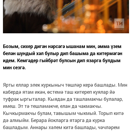
Бозым, сихер дигән нәрсәгә ышанам мин, әмма үзем
белән шундый хәл булыр дип башыма да китермәгән
идем. Кемгәдер гыйбрәт булсын дип язарга булдым
мин сезгә.
Ярты еллар элек куркыныч төшләр керә башлады. Мин
кабердә ятам икән, өстемә таш китереп куялар йә
туфрак ыргыталар. Кыядан да ташламакчы булалар,
имеш. Эт тә тешләмәкче, елан да чакмакчы.
Кычкырмакчы булам, тавышым чыкмый. Торып китә
дә алмыйм. Берара йокларга ятарга да курка
башладым. Аннары хәлем китә башлады, чәчләрем