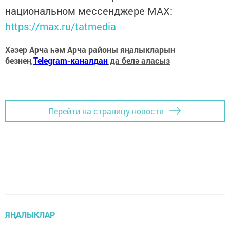
национальном мессенджере MАХ:
https://max.ru/tatmedia
Хәзер Арча һәм Арча районы яңалыкларын
безнең
Telegram-каналдан
да белә аласыз
Перейти на страницу новости
ЯҢАЛЫКЛАР