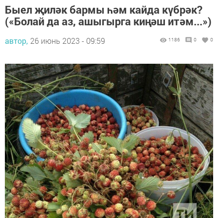
Быел җиләк бармы һәм кайда күбрәк?
(«Болай да аз, ашыгырга киңәш итәм...»)
автор,
26 июнь 2023 - 09:59
1186
0
0