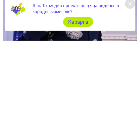
Яшь Татмедиа проектының яңа видеосын
карадыгызмы әле?
Карарга
Иң мөһиме - якыннарың исән-сау булу
Татар эстрадасы артисты Нияз Җәләлов белән
әңгәмәнең дәвамын тәкъдим итәбез. "Кайбер кеше
уйламый да, чыга да китә. Балалары турында уйлап та
бирми. Мин – йолдызлыгым буенча Кысла, балалар
өчен җанымны бирергә әзер", - ди ул.
– Нияз, ни сәбәпле 25 ел гомер иткән хатының белән
аерылыштыгыз?