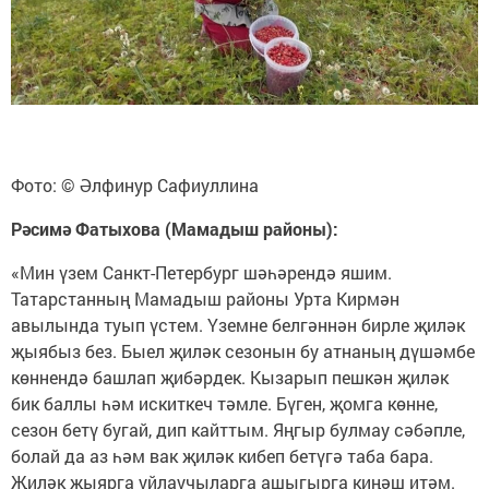
Фото: © Әлфинур Сафиуллина
Рәсимә Фатыхова (Мамадыш районы):
«Мин үзем Санкт-Петербург шәһәрендә яшим.
Татарстанның Мамадыш районы Урта Кирмән
авылында туып үстем. Үземне белгәннән бирле җиләк
җыябыз без. Быел җиләк сезонын бу атнаның дүшәмбе
көннендә башлап җибәрдек. Кызарып пешкән җиләк
бик баллы һәм искиткеч тәмле. Бүген, җомга көнне,
сезон бетү бугай, дип кайттым. Яңгыр булмау сәбәпле,
болай да аз һәм вак җиләк кибеп бетүгә таба бара.
Җиләк җыярга уйлаучыларга ашыгырга киңәш итәм.