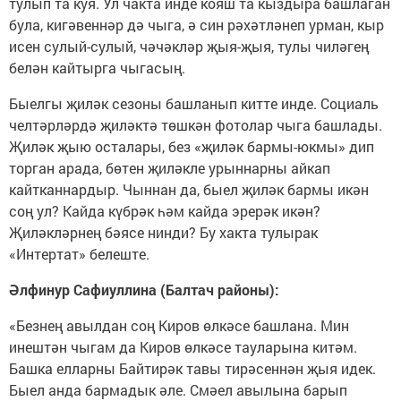
тулып та куя. Ул чакта инде кояш та кыздыра башлаган
була, кигәвеннәр дә чыга, ә син рәхәтләнеп урман, кыр
исен сулый-сулый, чәчәкләр җыя-җыя, тулы чиләгең
белән кайтырга чыгасың.
Быелгы җиләк сезоны башланып китте инде. Социаль
челтәрләрдә җиләктә төшкән фотолар чыга башлады.
Җиләк җыю осталары, без «җиләк бармы-юкмы» дип
торган арада, бөтен җиләкле урыннарны айкап
кайтканнардыр. Чыннан да, быел җиләк бармы икән
соң ул? Кайда күбрәк һәм кайда эрерәк икән?
Җиләкләрнең бәясе нинди? Бу хакта тулырак
«Интертат» белеште.
Әлфинур Сафиуллина (Балтач районы):
«Безнең авылдан соң Киров өлкәсе башлана. Мин
инештән чыгам да Киров өлкәсе тауларына китәм.
Башка елларны Байтирәк тавы тирәсеннән җыя идек.
Быел анда бармадык әле. Смәел авылына барып