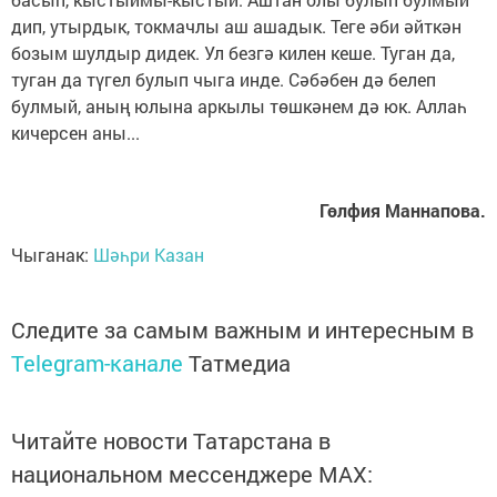
дип, утырдык, токмачлы аш ашадык. Теге әби әйткән
бозым шулдыр дидек. Ул безгә килен кеше. Туган да,
туган да түгел булып чыга инде. Сәбәбен дә белеп
булмый, аның юлына аркылы төшкәнем дә юк. Аллаһ
кичерсен аны...
Гөлфия Маннапова.
Чыганак:
Шәһри Казан
Следите за самым важным и интересным в
Telegram-канале
Татмедиа
Читайте новости Татарстана в
национальном мессенджере MАХ: