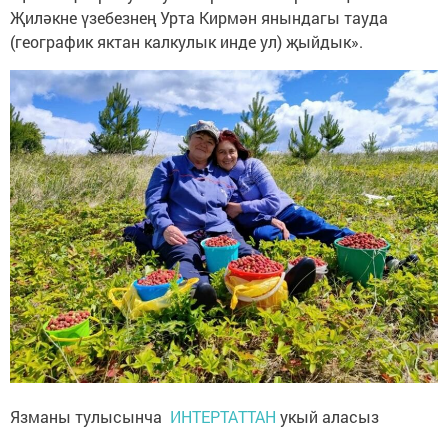
Җиләкне үзебезнең Урта Кирмән янындагы тауда
(географик яктан калкулык инде ул) җыйдык».
Язманы тулысынча
ИНТЕРТАТТАН
укый аласыз