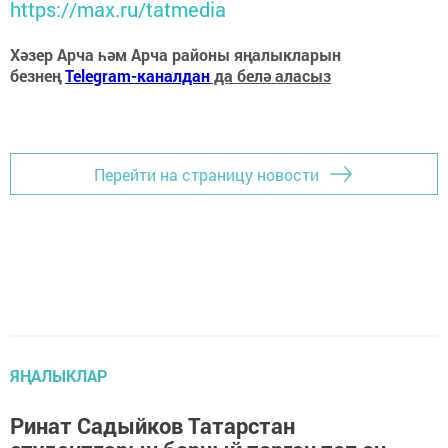
https://max.ru/tatmedia
Хәзер Арча һәм Арча районы яңалыкларын
безнең
Telegram-каналдан
да белә аласыз
Перейти на страницу новости
ЯҢАЛЫКЛАР
Ринат Садыйков Татарстан