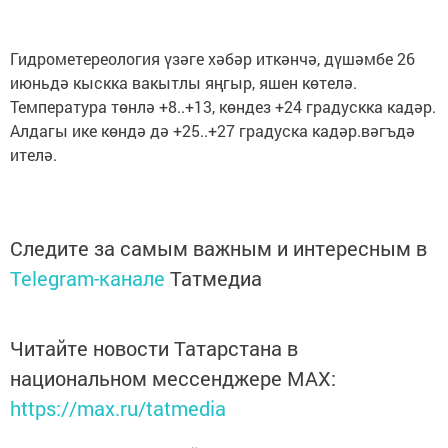
Гидрометереология үзәге хәбәр иткәнчә, дүшәмбе 26
июньдә кыскка вакытлы яңгыр, яшен көтелә.
Температура төнлә +8..+13, көндез +24 градускка кадәр.
Алдагы ике көндә дә +25..+27 градуска кадәр.вәгъдә
ителә.
Следите за самым важным и интересным в
Telegram-канале
Татмедиа
Читайте новости Татарстана в
национальном мессенджере MАХ:
https://max.ru/tatmedia