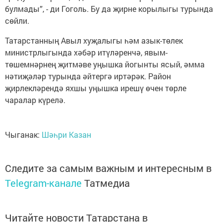
булмады”, - ди Гоголь. Бу да җирне корылыгы турында
сөйли.
Татарстанның Авыл хуҗалыгы һәм азык-төлек
министрлыгында хәбәр итүләренчә, явым-
төшемнәрнең җитмәве уңышка йогынты ясый, әмма
нәтиҗәләр турында әйтергә иртәрәк. Район
җирлекләрендә яхшы уңышка ирешү өчен төрле
чаралар күрелә.
Чыганак:
Шәһри Казан
Следите за самым важным и интересным в
Telegram-канале
Татмедиа
Читайте новости Татарстана в