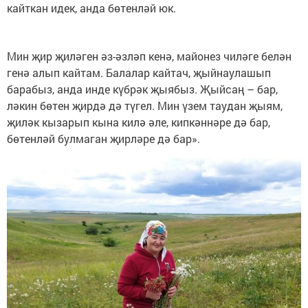
кайткан идек, анда бөтенләй юк.
Мин җир җиләген әз-әзләп кенә, майонез чиләге белән
генә алып кайтам. Балалар кайтач, җыйнаулашып
барабыз, анда инде күбрәк җыябыз. Җыйсаң – бар,
ләкин бөтен җирдә дә түгел. Мин үзем таудан җыям,
җиләк кызарып кына килә әле, кипкәннәре дә бар,
бөтенләй булмаган җирләре дә бар».