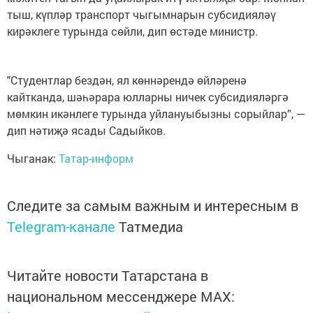
тыш, күпләр транспорт чыгымнарын субсидияләү
кирәклеге турында сөйли, дип өстәде министр.
"Студентлар бездән, ял көннәрендә өйләренә
кайтканда, шәһәрара юлларны ничек субсидияләргә
мөмкин икәнлеге турында уйлануыбызны сорыйлар”, —
дип нәтиҗә ясады Садыйков.
Чыганак:
Татар-информ
Следите за самым важным и интересным в
Telegram-канале
Татмедиа
Читайте новости Татарстана в
национальном мессенджере MАХ: