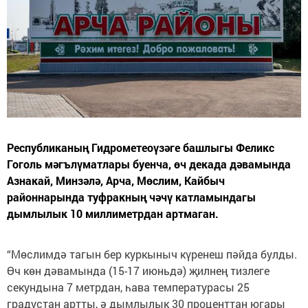
Республиканың Гидрометеоүзәге башлыгы Феликс
Гоголь мәгълүматлары буенча, өч декада дәвамында
Азнакай, Минзәлә, Арча, Мөслим, Кайбыч
районнарында туфракның чәчү катламындагы
дымлылык 10 миллиметрдан артмаган.
“Мөслимдә тагын бер куркыныч күренеш пәйда булды.
Өч көн дәвамында (15-17 июньдә) җилнең тизлеге
секундына 7 метрдан, һава температурасы 25
градустан артты, ә дымлылык 30 проценттан югары