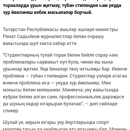
торакларда урын җитмәү, түбән стипендия һәм укуда
зур йөкләнеш кебек мәсьәләләр борчый.
Татарстан Республикасы яшьләр эшләре министры
Ринат Садыйков журналистлар белән очрашу
вакытында шул хакта хәбәр итте.
"Студентларның тулай торак белән бәйле сорау һәм
проблемалары һәрвакыт күп була, чөнки еш кына
урыннар җитми. Яңа биналар төзү ихтыяҗы бар. Икенче
проблема — түбән стипендия. Студентлар үзләре атаган
өченче проблема исә — укуда зур йөкләнеш. Мин
монысы белән килешмим. Минемчә, уку вакытында
күбрәк белем алган саен, профессиональлек дәрәҗәсе
дә шуның кадәр югарырак булачак", — дип сөйләде
спикер.
Шулай ук, аерым югары уку йортларында спорт
мохитен тагын да уңайлырак итү ихтыяҗы бар. Моннан