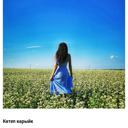
Көтеп карыйк