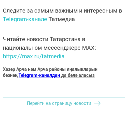
Следите за самым важным и интересным в
Telegram-канале
Татмедиа
Читайте новости Татарстана в
национальном мессенджере MАХ:
https://max.ru/tatmedia
Хәзер Арча һәм Арча районы яңалыкларын
безнең
Telegram-каналдан
да белә аласыз
Перейти на страницу новости