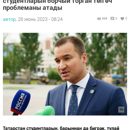
студентларын борчый торган төп өч
проблеманы атады
автор,
26 июнь 2023 - 08:24
899
0
0
Татарстан студентларын, барыннан да бигрәк, тулай