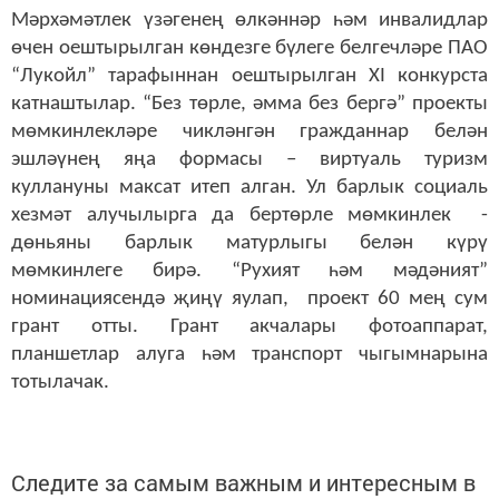
Мәрхәмәтлек үзәгенең өлкәннәр һәм инвалидлар
өчен оештырылган көндезге бүлеге белгечләре
ПАО
“Лукойл” тарафыннан оештырылган XI конкурста
катнаштылар. “Без төрле, әмма без бергә” проекты
мөмкинлекләре чикләнгән гражданнар белән
эшләүнең яңа формасы – виртуаль туризм
куллануны максат итеп алган. Ул барлык социаль
хезмәт алучылырга да бертөрле мөмкинлек -
дөньяны барлык матурлыгы белән күрү
мөмкинлеге бирә. “Рухият һәм мәдәният”
номинациясендә җиңү яулап, проект 60 мең сум
грант отты.
Грант акчалары
фотоаппарат,
планшетлар алуга һәм транспорт чыгымнарына
тотылачак.
Следите за самым важным и интересным в