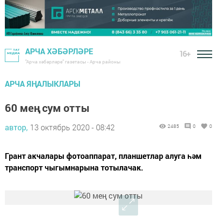
АРЧА ХӘБӘРЛӘРЕ
16+
"Арча хәбәрләре" газетасы - Арча районы
АРЧА ЯҢАЛЫКЛАРЫ
60 мең сум отты
автор,
13 октябрь 2020 - 08:42
2485
0
0
Грант акчалары фотоаппарат, планшетлар алуга һәм
транспорт чыгымнарына тотылачак.