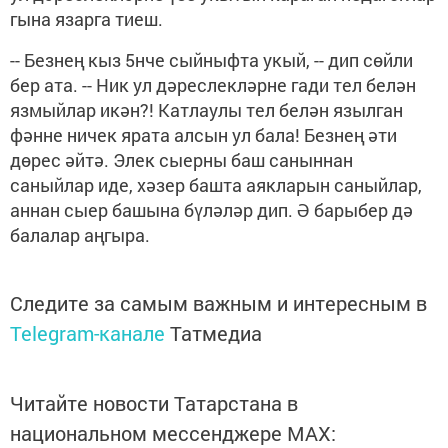
гына язарга тиеш.
-- Безнең кыз 5нче сыйныфта укый, -- дип сөйли
бер ата. -- Ник ул дәреслекләрне гади тел белән
язмыйлар икән?! Катлаулы тел белән язылган
фәнне ничек ярата алсын ул бала! Безнең әти
дөрес әйтә. Элек сыерны баш саныннан
саныйлар иде, хәзер башта аякларын саныйлар,
аннан сыер башына бүләләр дип. Ә барыбер дә
балалар аңгыра.
Следите за самым важным и интересным в
Telegram-канале
Татмедиа
Читайте новости Татарстана в
национальном мессенджере MАХ: