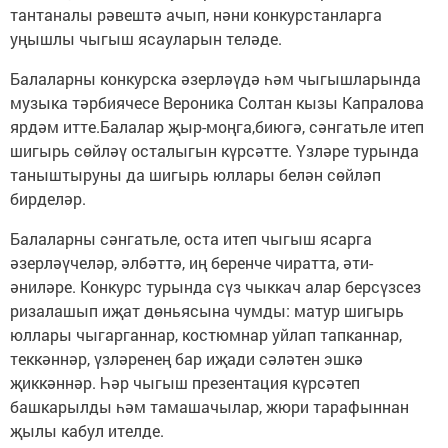
тантаналы рәвештә ачып, нәни конкурстанларга
уңышлы чыгыш ясауларын теләде.
Балаларны конкурска әзерләүдә һәм чыгышларында
музыка тәрбиячесе Вероника Солтан кызы Капралова
ярдәм итте.Балалар җыр-моңга,биюгә, сәнгатьле итеп
шигырь сөйләү осталыгын күрсәтте. Үзләре турында
таныштыруны да шигырь юллары белән сөйләп
бирделәр.
Балаларны сәнгатьле, оста итеп чыгыш ясарга
әзерләүчеләр, әлбәттә, иң беренче чиратта, әти-
әниләре. Конкурс турында сүз чыккач алар берсүзсез
ризалашып иҗат дөньясына чумды: матур шигырь
юллары чыгарганнар, костюмнар уйлап тапканнар,
теккәннәр, үзләренең бар иҗади сәләтен эшкә
җиккәннәр. Һәр чыгыш презентация күрсәтеп
башкарылды һәм тамашачылар, жюри тарафыннан
җылы кабул ителде.