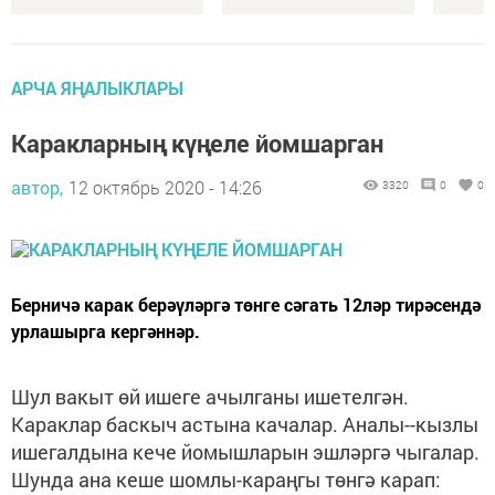
АРЧА ЯҢАЛЫКЛАРЫ
Каракларның күңеле йомшарган
автор,
12 октябрь 2020 - 14:26
3320
0
0
Берничә карак берәүләргә төнге сәгать 12ләр тирәсендә
урлашырга кергәннәр.
Шул вакыт өй ишеге ачылганы ишетелгән.
Караклар баскыч астына качалар. Аналы--кызлы
ишегалдына кече йомышларын эшләргә чыгалар.
Шунда ана кеше шомлы-караңгы төнгә карап: