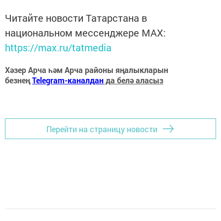
Читайте новости Татарстана в
национальном мессенджере MАХ:
https://max.ru/tatmedia
Хәзер Арча һәм Арча районы яңалыкларын
безнең
Telegram-каналдан
да белә аласыз
Перейти на страницу новости