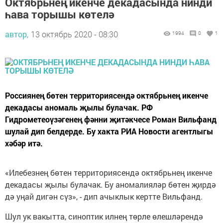
Октябрьнең икенче декадасында нинди
һава торышы көтелә
автор,
13 октябрь 2020 - 08:30
1994
0
1
Россиянең бөтен территориясендә октябрьнең икенче
декадасы аномаль җылы булачак. РФ
Гидрометеоүзәгенең фәнни җитәкчесе Роман Вильфанд
шулай дип белдерде. Бу хакта РИА Новости агентлыгы
хәбәр итә.
«Илебезнең бөтен территориясендә октябрьнең икенче
декадасы җылы булачак. Бу аномалияләр бөтен җирдә
дә уңай дигән сүз», - дип ачыклык кертте Вильфанд.
Шул ук вакытта, синоптик илнең төрле өлешләрендә