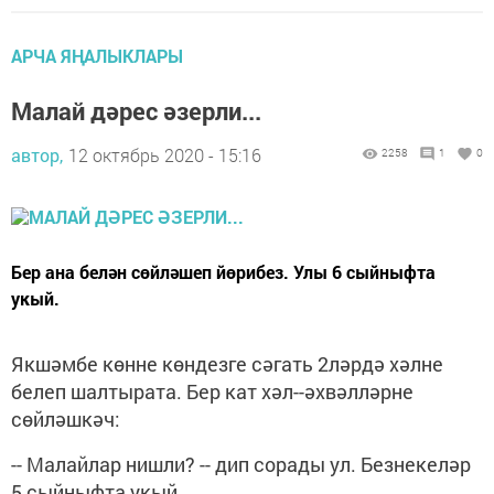
АРЧА ЯҢАЛЫКЛАРЫ
Малай дәрес әзерли...
автор,
12 октябрь 2020 - 15:16
2258
1
0
Бер ана белән сөйләшеп йөрибез. Улы 6 сыйныфта
укый.
Якшәмбе көнне көндезге сәгать 2ләрдә хәлне
белеп шалтырата. Бер кат хәл--әхвәлләрне
сөйләшкәч:
-- Малайлар нишли? -- дип сорады ул. Безнекеләр
5 сыйныфта укый.