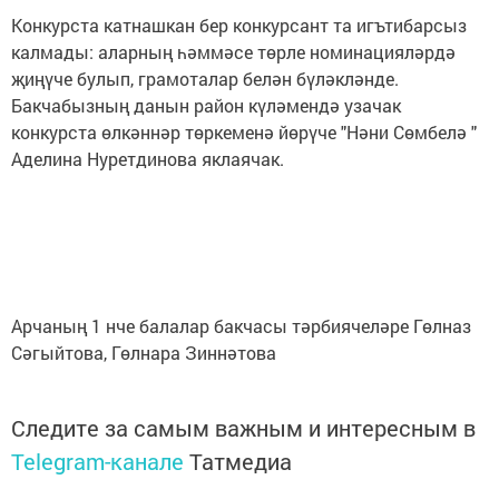
Конкурста катнашкан бер конкурсант та игътибарсыз
калмады: аларның һәммәсе төрле номинацияләрдә
җиңүче булып, грамоталар белән бүләкләнде.
Бакчабызның данын район күләмендә узачак
конкурста өлкәннәр төркеменә йөрүче "Нәни Сөмбелә "
Аделина Нуретдинова яклаячак.
Арчаның 1 нче балалар бакчасы тәрбиячеләре Гөлназ
Сәгыйтова, Гөлнара Зиннәтова
Следите за самым важным и интересным в
Telegram-канале
Татмедиа