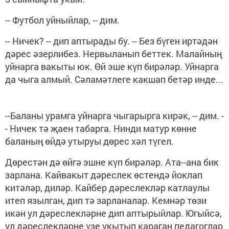
-- Футбол уйныйлар, -- дим.
-- Ничек? -- дип аптырады бу. -- Без бүген иртәдән
дәрес әзерлибез. Нервыланып беттек. Малайның
уйнарга вакыты юк. Өй эше күп бирәләр. Уйнарга
да чыга алмый. Сәламәтлеге какшап бетәр инде...
--Баланы урамга уйнарга чыгарырга кирәк, -- дим. -
- Ничек тә җаен табарга. Нинди матур көнне
баланың өйдә утыруы дөрес хәл түгел.
Дөрестән дә өйгә эшне күп бирәләр. Ата--ана бик
зарлана. Кайвакыт дәреслек өстендә йоклап
китәләр, диләр. Кайбер дәреслекләр катлаулы
итеп язылган, дип тә зарланалар. Кемнәр төзи
икән ул дәреслекләрне дип аптырыйлар. Югыйсә,
ул дәреслекләрне үзе укытып караган педагоглар