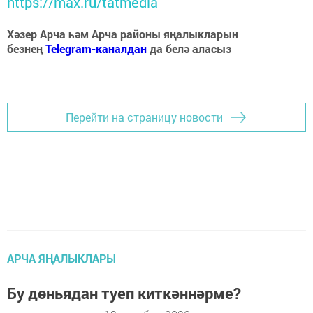
https://max.ru/tatmedia
Хәзер Арча һәм Арча районы яңалыкларын
безнең
Telegram-каналдан
да белә аласыз
Перейти на страницу новости
АРЧА ЯҢАЛЫКЛАРЫ
Бу дөньядан туеп киткәннәрме?