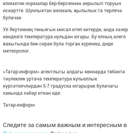
климатик нормалар бер-берсеннән аерылып торуын
искәртте. Шунлыктан аномаль җылылык та төрлечә
булачак.
Ул Якутиянең төньягын мисал итеп китерде, анда хәзер
көндезге температура нульдән югары. Бу елның әлеге
вакытында бик сирәк була торган күренеш, диде
метеоролог.
«Татар-информ» агентлыгы алдагы көннәрдә төбәктә
тәүлеклек уртача температура күпьеллык
күрсәткечләрдән 5-7 градуска югарырак булачагы
хакында хәбәр иткән иде.
Татар-информ
Следите за самым важным и интересным в