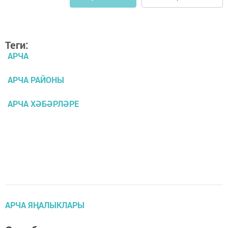
Теги:
АРЧА
АРЧА РАЙОНЫ
АРЧА ХӘБӘРЛӘРЕ
АРЧА ЯҢАЛЫКЛАРЫ