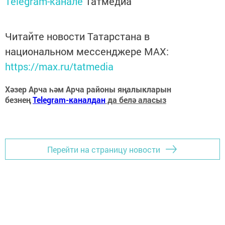
Telegram-канале
Татмедиа
Читайте новости Татарстана в
национальном мессенджере MАХ:
https://max.ru/tatmedia
Хәзер Арча һәм Арча районы яңалыкларын
безнең
Telegram-каналдан
да белә аласыз
Перейти на страницу новости