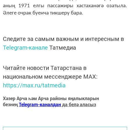
аның 1971 елгы пассажиры хастаханәгә озатыла.
Әлеге очрак буенча тикшерү бара.
Следите за самым важным и интересным в
Telegram-канале
Татмедиа
Читайте новости Татарстана в
национальном мессенджере MАХ:
https://max.ru/tatmedia
Хәзер Арча һәм Арча районы яңалыкларын
безнең
Telegram-каналдан
да белә аласыз