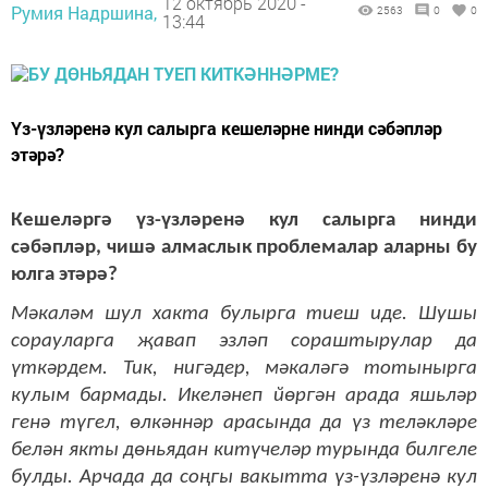
12 октябрь 2020 -
Румия Надршина,
2563
0
0
13:44
Үз-үзләренә кул салырга кешеләрне нинди сәбәпләр
этәрә?
Кешеләргә үз-үзләренә кул салырга нинди
сәбәпләр, чишә алмаслык проблемалар аларны бу
юлга этәрә?
Мәкаләм шул хакта булырга тиеш иде. Шушы
сорауларга җавап эзләп сораштырулар да
үткәрдем. Тик, нигәдер, мәкаләгә тотынырга
кулым бармады. Икеләнеп йөргән арада яшьләр
генә түгел, өлкәннәр арасында да үз теләкләре
белән якты дөньядан китүчеләр турында билгеле
булды. Арчада да соңгы вакытта үз-үзләренә кул