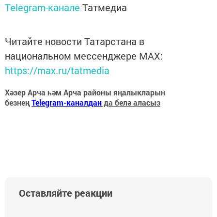
Telegram-канале
Татмедиа
Читайте новости Татарстана в
национальном мессенджере MАХ:
https://max.ru/tatmedia
Хәзер Арча һәм Арча районы яңалыкларын
безнең
Telegram-каналдан
да белә аласыз
Оставляйте реакции