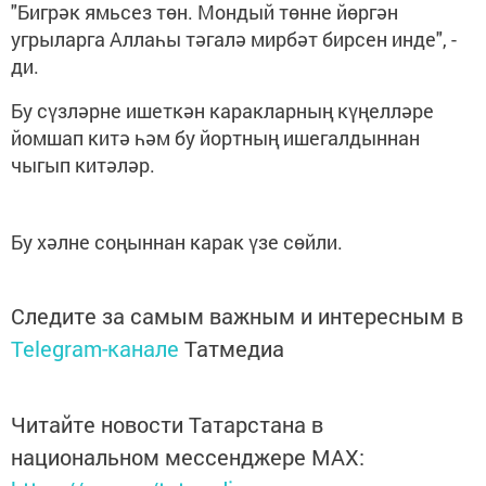
"Бигрәк ямьсез төн. Мондый төнне йөргән
угрыларга Аллаһы тәгалә мирбәт бирсен инде", -
ди.
Бу сүзләрне ишеткән каракларның күңелләре
йомшап китә һәм бу йортның ишегалдыннан
чыгып китәләр.
Бу хәлне соңыннан карак үзе сөйли.
Следите за самым важным и интересным в
Telegram-канале
Татмедиа
Читайте новости Татарстана в
национальном мессенджере MАХ: