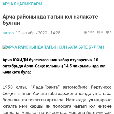
АРЧА ЯҢАЛЫКЛАРЫ
Арча районында тагын юл һәлакәте
булган
автор,
12 октябрь 2020 - 14:28
3103
0
0
Арча ЮХИДИ бүлекчәсеннән хәбәр итүләренчә, 10
октябрьдә Арча-Сеҗе юлының 14,5 чакрымында юл
һәлакәте була:
1953 елгы, “Лада-Гранта” автомобиле йөртүчесе
Сеҗе ягыннан Арчага таба хәрәкәт иткәндә уңга таба
борылышта тизлеген арттыра. Нәтиҗәдә, ул идарәне
югалта һәм каршы як полосага чыгып юл читенә
каплана. Һәлакәт нәтиҗәсендә, машина йөртүче һәм