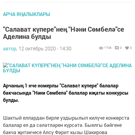
АРЧА ЯҢАЛЫКЛАРЫ
"Салават күпере"нең "Нәни Сөмбелә"се
Аделина булды
автор,
12 октябрь 2020 - 14:30
1706
0
0
Арчаның 1 нче номерлы "Салават күпере" балалар
бакчасында "Нәни Сөмбелә" балалар иҗаты конкурсы
булды.
Шактый еллардан бирле уздырылып килүче конкөрста
балалар ел да сәләтләрен күрсәтә. Быелгы бәйгене
бакча җитәкчесе Алсу Фәрит кызы Шакирова