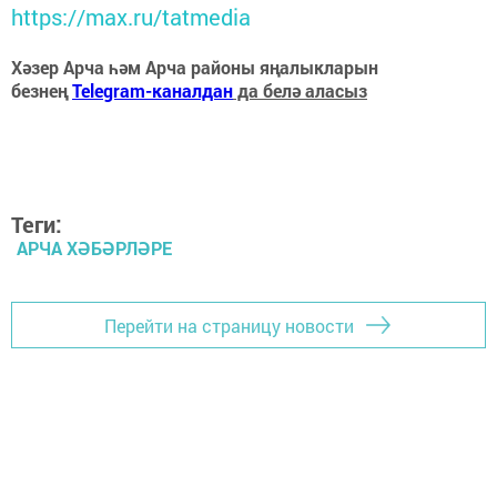
https://max.ru/tatmedia
Хәзер Арча һәм Арча районы яңалыкларын
безнең
Telegram-каналдан
да белә аласыз
Теги:
АРЧА ХӘБӘРЛӘРЕ
Перейти на страницу новости