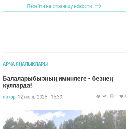
Перейти на страницу новости
АРЧА ЯҢАЛЫКЛАРЫ
Балаларыбызның иминлеге - безнең
кулларда!
автор,
12 июнь 2025 - 15:39
741
0
0