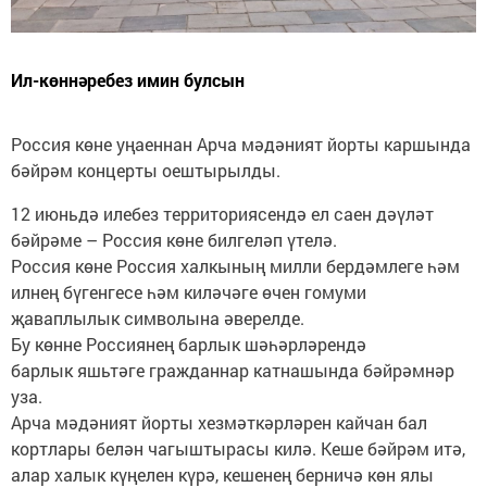
Ил-көннәребез имин булсын
Россия көне уңаеннан Арча мәдәният йорты каршында
бәйрәм концерты оештырылды.
12 июньдә илебез территориясендә ел саен дәүләт
бәйрәме – Россия көне билгеләп үтелә.
Россия көне Россия халкының милли бердәмлеге һәм
илнең бүгенгесе һәм киләчәге өчен гомуми
җаваплылык символына әверелде.
Бу көнне Россиянең барлык шәһәрләрендә
барлык яшьтәге гражданнар катнашында бәйрәмнәр
уза.
Арча мәдәният йорты хезмәткәрләрен кайчан бал
кортлары белән чагыштырасы килә. Кеше бәйрәм итә,
алар халык күңелен күрә, кешенең берничә көн ялы