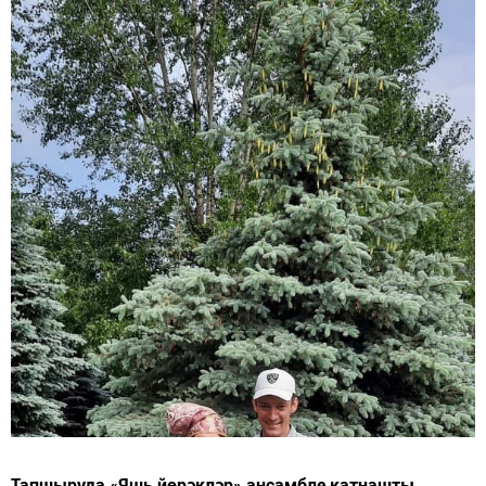
Тапшыруда «Яшь йөрәкләр» ансамбле катнашты