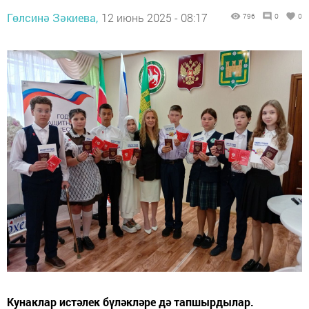
Гөлсинә Зәкиева,
12 июнь 2025 - 08:17
796
0
0
Кунаклар истәлек бүләкләре дә тапшырдылар.