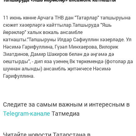
11 июнь көнне Арчага ТНВ дан "Татарлар" тапшыруына
сюжет хәзерләргә кайттылар.Тапшыруда "Яшь
йөрәкләр" халык вокаль ансамбле
катнашты."Тапшыруны Илдар Сафиуллин хәзерләде. Ул
Нәсимә Гарифуллина, Гүзәл Минхаерова, Вилорик
Зиатдинов, Дамир Шакиров белән дә әңгәмә дә
оештырды", - дип яза үзенең Вк төркемендә (фотолар да
шуннан алынды) ансамбль җитәкчесе Нәсимә
Гарифуллина.
Следите за самым важным и интересным в
Telegram-канале
Татмедиа
Читайте новости Татарстана в