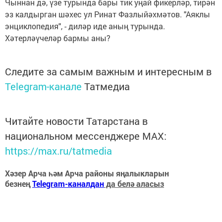
Чыннан дә, үзе турында бары тик уңай фикерләр, тирән
эз калдырган шәхес ул Ринат Фазлыйәхмәтов. "Аяклы
энциклопедия", - диләр иде аның турында.
Хәтерләүчеләр бармы аны?
Следите за самым важным и интересным в
Telegram-канале
Татмедиа
Читайте новости Татарстана в
национальном мессенджере MАХ:
https://max.ru/tatmedia
Хәзер Арча һәм Арча районы яңалыкларын
безнең
Telegram-каналдан
да белә аласыз