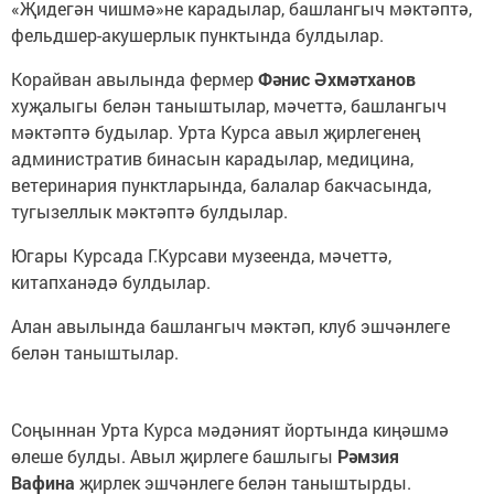
«Җидегән чишмә»не карадылар, башлангыч мәктәптә,
фельдшер-акушерлык пунктында булдылар.
Корайван авылында фермер
Фәнис Әхмәтханов
хуҗалыгы белән таныштылар, мәчеттә, башлангыч
мәктәптә будылар. Урта Курса авыл җирлегенең
административ бинасын карадылар, медицина,
ветеринария пунктларында, балалар бакчасында,
тугызеллык мәктәптә булдылар.
Югары Курсада Г.Курсави музеенда, мәчеттә,
китапханәдә булдылар.
Алан авылында башлангыч мәктәп, клуб эшчәнлеге
белән таныштылар.
Соңыннан Урта Курса мәдәният йортында киңәшмә
өлеше булды. Авыл җирлеге башлыгы
Рәмзия
Вафина
җирлек эшчәнлеге белән таныштырды.