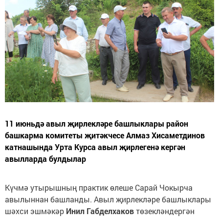
11 июньдә авыл җирлекләре башлыклары район
башкарма комитеты җитәкчесе Алмаз Хисаметдинов
катнашында Урта Курса авыл җирлегенә кергән
авылларда булдылар
Күчмә утырышның практик өлеше Сарай Чокырча
авылыннан башланды. Авыл җирлекләре башлыклары
шәхси эшмәкәр
Инил Габделхаков
төзекләндергән