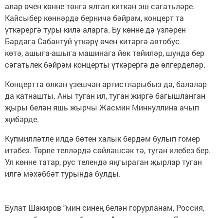
алар өчен көнне төнгә ялгап киткән эш сәгатьләре.
Кайсыбер көннәрдә берничә бәйрәм, концерт та
үткәрергә туры килә аларга. Бу көнне дә үзләрен
Бардага Сабантуй үткәрү өчен китәргә автобус
көтә, ашыга-ашыга машинага йөк төйиләр, шунда бер
сәгатьлек бәйрәм концерты үткәрергә дә өлгерделәр.
Концертта өлкән үзешчән артистларыбыз да, балалар
да катнашты. Аны туган ил, туган жиргә багышланган
җыры белән яшь жырчы Жасмин Миннуллина ачып
җибәрде.
Күпмилләтле илдә бөтен халык бердәм булып гомер
итәбез. Төрле телләрдә сөйләшсәк тә, туган илебез бер.
Ул көнне татар, рус телендә яңгыраган җырлар туган
илгә мәхәббәт турында булды.
Булат Шакиров "мин синең белән горурланам, Россия,