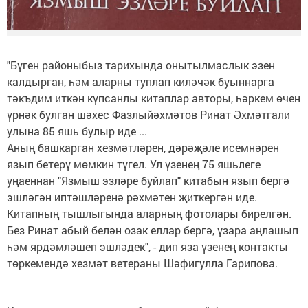
"Бүген районыбыз тарихында онытылмаслык эзен
калдырган, һәм аларны туплап киләчәк буыннарга
тәкъдим иткән күпсанлы китаплар авторы, һәркем өчен
үрнәк булган шәхес Фазлыйәхмәтов Ринат Әхмәтгали
улына 85 яшь булыр иде ...
Аның башкарган хезмәтләрен, дәрәҗәле исемнәрен
язып бетерү мөмкин түгел. Ул үзенең 75 яшьлеге
уңаеннан "Язмыш эзләре буйлап" китабын язып бергә
эшләгән иптәшләренә рәхмәтен җиткергән иде.
Китапның тышлыгында аларның фотолары бирелгән.
Без Ринат абый белән озак еллар бергә, үзара аңлашып
һәм ярдәмләшеп эшләдек", - дип яза үзенең контакты
төркемендә хезмәт ветераны Шәфигулла Гарипова.