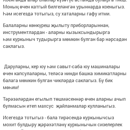
Моның өчен катгый билгеләнгән урыннарда коеныгыз.
Һәм исегездә тотыгыз, су хаталарны гафу итми.
Балаларны көнкүреш җылыту приборларыннан,
инструментлардан - аларны кызыксындырырга
һәм куркыныч тудырырга мөмкин булган бар нәрсәдән
саклагыз.
Даруларны, кер юу һәм савыт-саба юу машиналары
өчен капсулаларны, теләсә нинди башка химикатларны
балага мөмкин булган чикләрдә саклагыз. Бу бик
мөһим!
Тәрәзәләрдән егылып төшмәсеннәр өчен аларны ачып
булмасын итеп махсус җайланмалар кулланыгыз.
Исегездә тотыгыз - бала тирәсендә куркынычсыз
мохит булдыру җәрәхәтләнү куркынычын сизелерлек