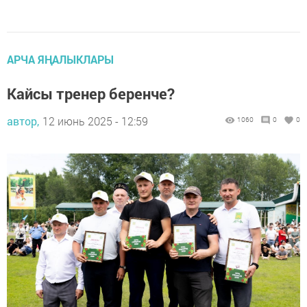
АРЧА ЯҢАЛЫКЛАРЫ
Кайсы тренер беренче?
автор,
12 июнь 2025 - 12:59
1060
0
0