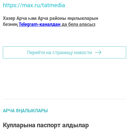
https://max.ru/tatmedia
Хәзер Арча һәм Арча районы яңалыкларын
безнең
Telegram-каналдан
да белә аласыз
Перейти на страницу новости
АРЧА ЯҢАЛЫКЛАРЫ
Кулларына паспорт алдылар