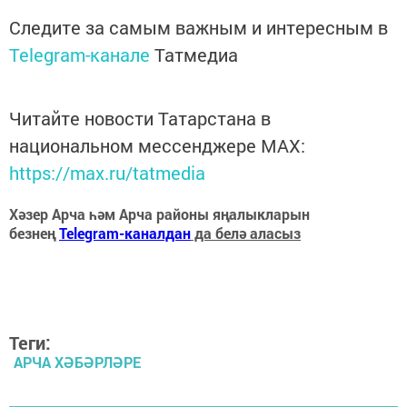
Следите за самым важным и интересным в
Telegram-канале
Татмедиа
Читайте новости Татарстана в
национальном мессенджере MАХ:
https://max.ru/tatmedia
Хәзер Арча һәм Арча районы яңалыкларын
безнең
Telegram-каналдан
да белә аласыз
Теги:
АРЧА ХӘБӘРЛӘРЕ