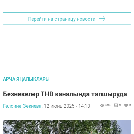
Перейти на страницу новости
АРЧА ЯҢАЛЫКЛАРЫ
Безнекеләр ТНВ каналында тапшыруда
Гөлсинә Зәкиева,
12 июнь 2025 - 14:10
604
0
0