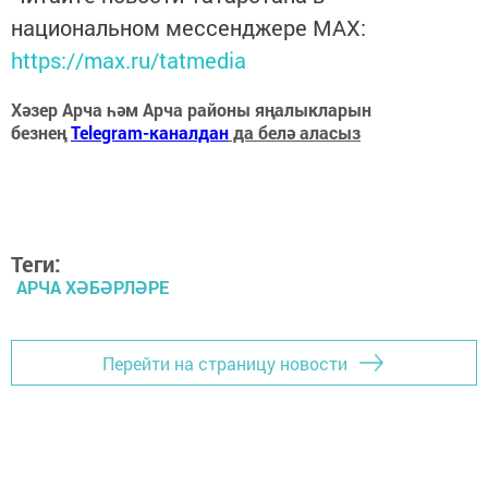
национальном мессенджере MАХ:
https://max.ru/tatmedia
Хәзер Арча һәм Арча районы яңалыкларын
безнең
Telegram-каналдан
да белә аласыз
Теги:
АРЧА ХӘБӘРЛӘРЕ
Перейти на страницу новости