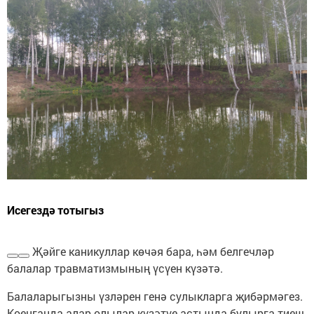
Исегездә тотыгыз
Җәйге каникуллар көчәя бара, һәм белгечләр
балалар травматизмының үсүен күзәтә.
Балаларыгызны үзләрен генә сулыкларга җибәрмәгез.
Коенганда алар олылар күзәтүе астында булырга тиеш.