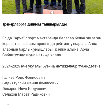
Тренерларрга диплом тапшырылды
Ел да "Арча" спорт мәктәбендә балалар белән эшләгән
көрәш тренерлары арасында рейтинг үткәрелә. Анда
аларның барлык уңышлары исәпкә алына. Арча
Сабантуенда шуңа нәтиҗә ясала.
2024-2025 нче уку елы буенча нәтиҗәлә0р түбәндәгечә:
Галиев Рәис Фәнисович
Һидиятуллин Фәнил Фәнисович,
Әскәров Илүс Илдусович
Сәлахов Марат Радикович