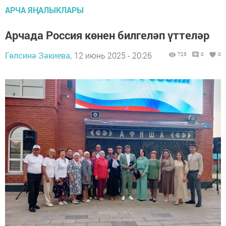
АРЧА ЯҢАЛЫКЛАРЫ
Арчада Россия көнен билгеләп үттеләр
Гөлсинә Зәкиева,
12 июнь 2025 - 20:26
725
0
0