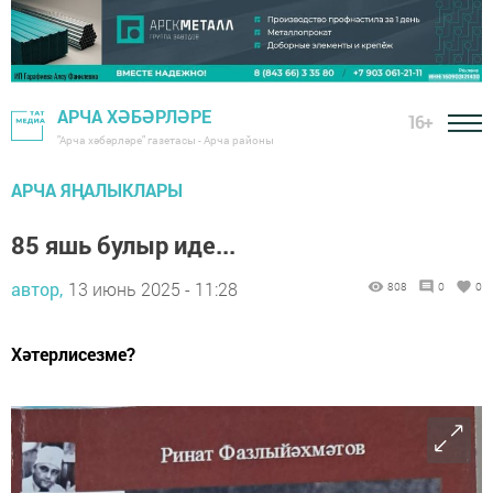
АРЧА ХӘБӘРЛӘРЕ
16+
"Арча хәбәрләре" газетасы - Арча районы
АРЧА ЯҢАЛЫКЛАРЫ
85 яшь булыр иде...
автор,
13 июнь 2025 - 11:28
808
0
0
Хәтерлисезме?