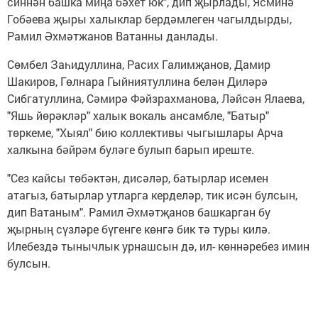
синнән башка миңа бәхет юк", дип җырлады, Ясминә
Гобәева җыры халыклар бердәмлеген чагылдырды,
Рамил Әхмәтжанов Ватанны данлады.
Сөмбел Заһидуллина, Расих Галимҗанов, Дамир
Шакиров, Гөлнара Гыйниятуллина белән Диләрә
Сибгатуллина, Сәмирә Фәйзрахманова, Ләйсән Ялаева,
"Яшь йөрәкләр" халык вокаль ансамбле, "Батыр"
төркеме, "Хыял" бию коллективы чыгышлары Арча
халкына бәйрәм буләге булып барып иреште.
"Сез кайсы төбәктән, дисәләр, батырлар исемен
атагыз, батырлар утларга керделәр, тик исән булсын,
дип Ватаным". Рамил Әхмәтҗанов башкарган бу
җырның сүзләре бүгенге көнгә бик тә туры килә.
Илебездә тынычлык урнашсын дә, ил- көннәребез имин
булсын.