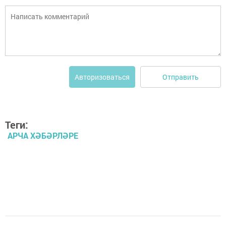
Отправить
Авторизоваться
Теги:
АРЧА ХӘБӘРЛӘРЕ