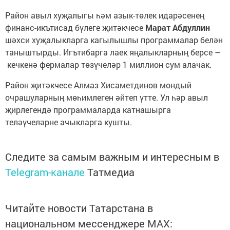
Район авыл хуҗалыгы һәм азык-төлек идарәсенең
финанс-икътисад бүлеге җитәкчесе
Марат Абдуллин
шәхси хуҗалыкларга кагылышлы программалар белән
таныштырды. Игътибарга лаек яңалыкларның берсе –
кечкенә фермалар төзүчеләр 1 миллион сум алачак.
Район җитәкчесе Алмаз Хисаметдинов мондый
очрашуларның мөһимлеген әйтеп үтте. Ул һәр авыл
җирлегендә программаларда катнашырга
теләүчеләрне ачыкларга кушты.
Следите за самым важным и интересным в
Telegram-канале
Татмедиа
Читайте новости Татарстана в
национальном мессенджере MАХ: