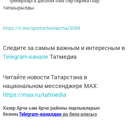
Тренерларга диплом hәм сертификатлар
тапшырылды.
https://t.me/sportschoolarcha/5094
Следите за самым важным и интересным в
Telegram-канале
Татмедиа
Читайте новости Татарстана в
национальном мессенджере MАХ:
https://max.ru/tatmedia
Хәзер Арча һәм Арча районы яңалыкларын
безнең
Telegram-каналдан
да белә аласыз