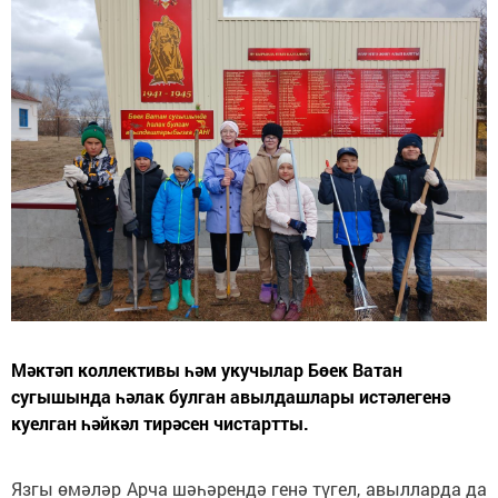
Мәктәп коллективы һәм укучылар Бөек Ватан
сугышында һәлак булган авылдашлары истәлегенә
куелган һәйкәл тирәсен чистартты.
Язгы өмәләр Арча шәһәрендә генә түгел, авылларда да