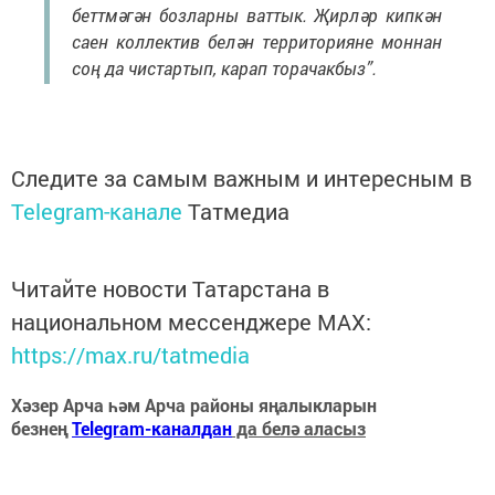
беттмәгән бозларны ваттык. Җирләр кипкән
саен коллектив белән территорияне моннан
соң да чистартып, карап торачакбыз”.
Следите за самым важным и интересным в
Telegram-канале
Татмедиа
Читайте новости Татарстана в
национальном мессенджере MАХ:
https://max.ru/tatmedia
Хәзер Арча һәм Арча районы яңалыкларын
безнең
Telegram-каналдан
да белә аласыз