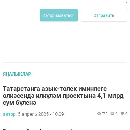
Отправить
Авторизоваться
ЯҢАЛЫКЛАР
Татарстанга азык-төлек иминлеге
өлкәсендә илкүләм проектына 4,1 млрд
сум бүленә
автор,
5 апрель 2025 - 10:09
780
0
0