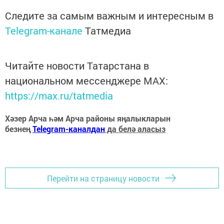
Следите за самым важным и интересным в
Telegram-канале
Татмедиа
Читайте новости Татарстана в
национальном мессенджере MАХ:
https://max.ru/tatmedia
Хәзер Арча һәм Арча районы яңалыкларын
безнең
Telegram-каналдан
да белә аласыз
Перейти на страницу новости