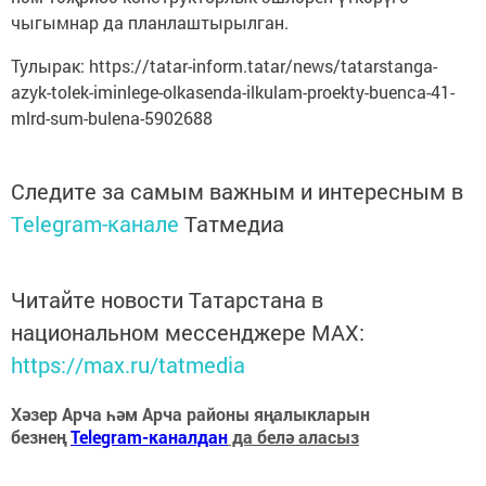
чыгымнар да планлаштырылган.
Тулырак: https://tatar-inform.tatar/news/tatarstanga-
azyk-tolek-iminlege-olkasenda-ilkulam-proekty-buenca-41-
mlrd-sum-bulena-5902688
Следите за самым важным и интересным в
Telegram-канале
Татмедиа
Читайте новости Татарстана в
национальном мессенджере MАХ:
https://max.ru/tatmedia
Хәзер Арча һәм Арча районы яңалыкларын
безнең
Telegram-каналдан
да белә аласыз