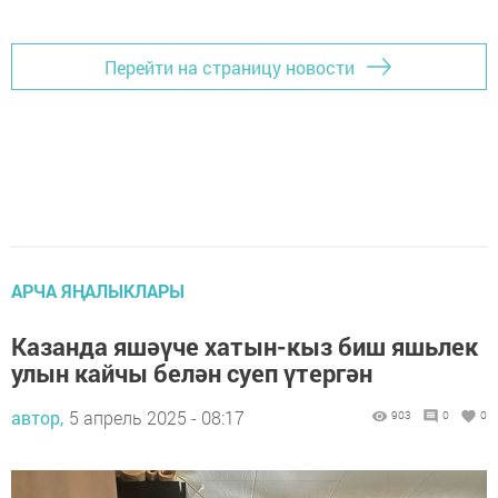
Перейти на страницу новости
АРЧА ЯҢАЛЫКЛАРЫ
Казанда яшәүче хатын-кыз биш яшьлек
улын кайчы белән суеп үтергән
автор,
5 апрель 2025 - 08:17
903
0
0