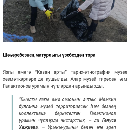
Шәһәребезнең матурлыгы үзебездән тора
Язгы өмәгә “Казан арты” тарих-этнография музее
хезмәткәрләре дә кушылды. Алар музей тирәсен һәм
Галактионов урамын чүпләрдән арындырды.
“Быелгы язгы өмә сезонын ачтык. Мөмкин
булганча музей территориясен һәм безнең
коллективка беркетелгән Галактионов
урамын чүпләрдә чистарттык, – ди
Гөлүсә
Хаҗиева
. – Урыны-урыны белән әле эреп