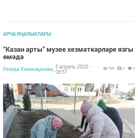
АРЧА ЯҢАЛЫКЛАРЫ
“Казан арты” музее хезмәткәрләре язгы
өмәдә
5 апрель 2025 -
Резеда Хәкимҗанова,
766
0
0
08:57