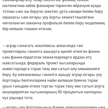
математика кебек фәннәрне тирәнтен өйрәнүне күздә
тоткан һәм эш бирүче, мәктәп, урта һөнәри белем бирү
оешмасы һәм югары уку йорты хезмәттәшлегенә
нигезләнгән заманча профильле белем бирү моделенең
бер өлешен тәшкил итәчәк;
– аграр сәнәгать комплексы өлкәсендә төп
проектларны гамәлгә ашыруга җәлеп ителгән фәнни
һәм фәнни-педагогик хезмәткәрләргә ярдәм итү
максатында, федераль проект кысаларында
инвесторларга торак төзү яки сатып алу мөмкинлеге
бирү. Бу механизмны гамәлгә ашыру аграр югары уку
йортлары белгечләренә найм килешүе буенча торак
урын тәкъдим ителә торган торак төзү яки сатып алуга
юнәлдерелгән чыгымнарның 90 процентын каплауны
күз уңында тота;
– югары уку йортларының фәнни хезмәткәрләренә һәм