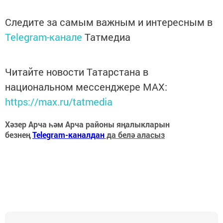
Следите за самым важным и интересным в
Telegram-канале
Татмедиа
Читайте новости Татарстана в
национальном мессенджере MАХ:
https://max.ru/tatmedia
Хәзер Арча һәм Арча районы яңалыкларын
безнең
Telegram-каналдан
да белә аласыз