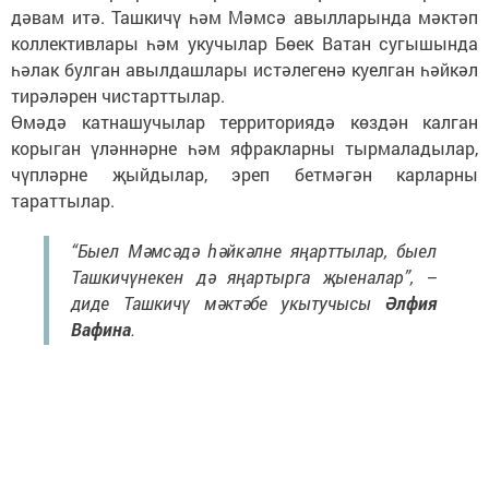
дәвам итә. Ташкичү һәм Мәмсә авылларында мәктәп
коллективлары һәм укучылар Бөек Ватан сугышында
һәлак булган авылдашлары истәлегенә куелган һәйкәл
тирәләрен чистарттылар.
Өмәдә катнашучылар территориядә көздән калган
корыган үләннәрне һәм яфракларны тырмаладылар,
чүпләрне җыйдылар, эреп бетмәгән карларны
тараттылар.
“Быел Мәмсәдә һәйкәлне яңарттылар, быел
Ташкичүнекен дә яңартырга җыеналар”, –
диде Ташкичү мәктәбе укытучысы
Әлфия
Вафина
.