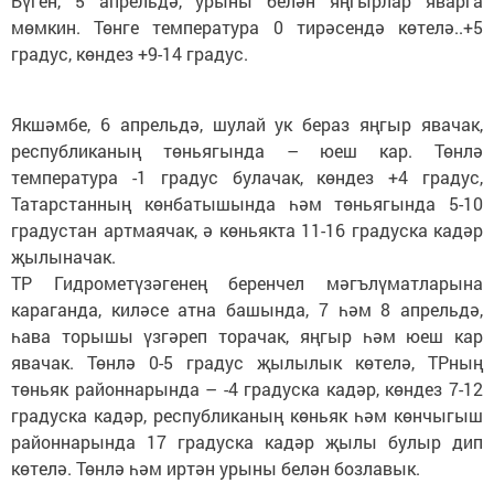
Бүген, 5 апрельдә, урыны белән яңгырлар яварга
мөмкин. Төнге температура 0 тирәсендә көтелә..+5
градус, көндез +9-14 градус.
Якшәмбе, 6 апрельдә, шулай ук бераз яңгыр явачак,
республиканың төньягында – юеш кар. Төнлә
температура -1 градус булачак, көндез +4 градус,
Татарстанның көнбатышында һәм төньягында 5-10
градустан артмаячак, ә көньякта 11-16 градуска кадәр
җылыначак.
ТР Гидрометүзәгенең беренчел мәгълүматларына
караганда, киләсе атна башында, 7 һәм 8 апрельдә,
һава торышы үзгәреп торачак, яңгыр һәм юеш кар
явачак. Төнлә 0-5 градус җылылык көтелә, ТРның
төньяк районнарында – -4 градуска кадәр, көндез 7-12
градуска кадәр, республиканың көньяк һәм көнчыгыш
районнарында 17 градуска кадәр җылы булыр дип
көтелә. Төнлә һәм иртән урыны белән бозлавык.