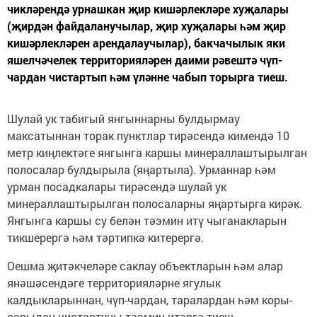
чикләрендә урнашкан җир кишәрлекләре хуҗалары
(җирдән файдаланучылар, җир хуҗалары һәм җир
кишәрлекләрен арендалаучылар), бакчачылык яки
яшелчәчелек территорияләрен даими рәвештә чүп-
чардан чистартып һәм үләнне чабып торырга тиеш.
Шулай ук табигый янгыннарны булдырмау
максатыннан торак пунктлар тирәсендә кимендә 10
метр киңлектәге янгынга каршы минераллаштырылган
полосалар булдырыла (яңартыла). Урманнар һәм
урман посадкалары тирәсендә шулай ук
минераллаштырылган полосаларны яңартырга кирәк.
Янгынга каршы су белән тәэмин итү чыганакларын
тикшерергә һәм тәртипкә китерергә.
Оешма җитәкчеләре саклау объектларын һәм алар
янәшәсендәге территорияләрне ягулык
калдыкларыннан, чүп-чардан, таралардан һәм коры-
сарыдан чистартуны тәэмин итәргә тиеш.