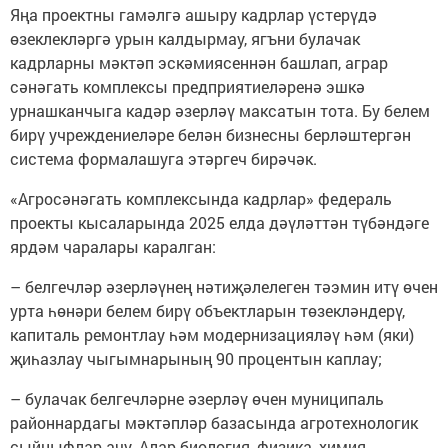
Яңа проектны гамәлгә ашыру кадрлар үстерүдә
өзеклекләргә урын калдырмау, ягъни булачак
кадрларны мәктәп эскәмиясеннән башлап, аграр
сәнәгать комплексы предприятиеләренә эшкә
урнашканчыга кадәр әзерләү максатын тота. Бу белем
бирү учреждениеләре белән бизнесны берләштергән
система формалашуга этәргеч бирәчәк.
«Агросәнәгать комплексында кадрлар» федераль
проекты кысаларында 2025 елда дәүләттән түбәндәге
ярдәм чаралары каралган:
– белгечләр әзерләүнең нәтиҗәлелеген тәэмин итү өчен
урта һөнәри белем бирү объектларын төзекләндерү,
капиталь ремонтлау һәм модернизацияләү һәм (яки)
җиһазлау чыгымнарының 90 процентын каплау;
– булачак белгечләрне әзерләү өчен муниципаль
районнардагы мәктәпләр базасында агротехнологик
сыйныфлар ачу. Алар биология, физика, химия,