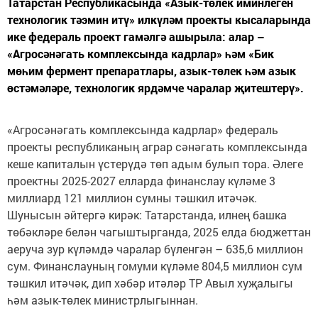
Татарстан Республикасында «Азык-төлек иминлеген
технологик тәэмин итү» илкүләм проекты кысаларында
ике федераль проект гамәлгә ашырыла: алар –
«Агросәнәгать комплексында кадрлар» һәм «Бик
мөһим фермент препаратлары, азык-төлек һәм азык
өстәмәләре, технологик ярдәмче чаралар җитештерү».
«Агросәнәгать комплексында кадрлар» федераль
проекты республиканың аграр сәнәгать комплексында
кеше капиталын үстерүдә төп адым булып тора. Әлеге
проектны 2025-2027 елларда финанслау күләме 3
миллиард 121 миллион сумны тәшкил итәчәк.
Шунысын әйтергә кирәк: Татарстанда, илнең башка
төбәкләре белән чагыштырганда, 2025 елда бюджеттан
аеруча зур күләмдә чаралар бүленгән – 635,6 миллион
сум. Финанслауның гомуми күләме 804,5 миллион сум
тәшкил итәчәк, дип хәбәр итәләр ТР Авыл хуҗалыгы
һәм азык-төлек министрлыгыннан.