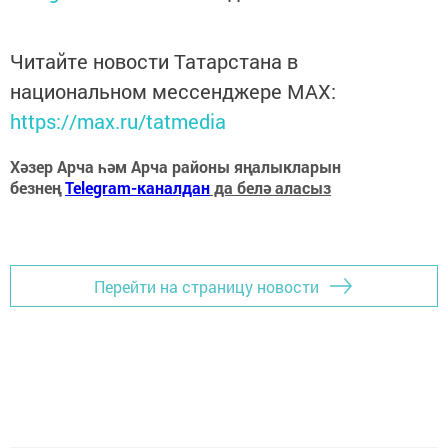
Читайте новости Татарстана в
национальном мессенджере MАХ:
https://max.ru/tatmedia
Хәзер Арча һәм Арча районы яңалыкларын
безнең
Telegram-каналдан
да белә аласыз
Перейти на страницу новости