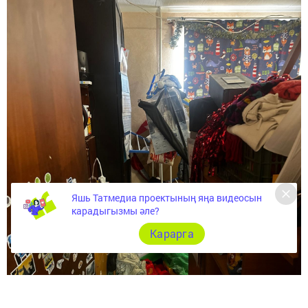
Яшь Татмедиа проектының яңа видеосын
карадыгызмы әле?
Карарга