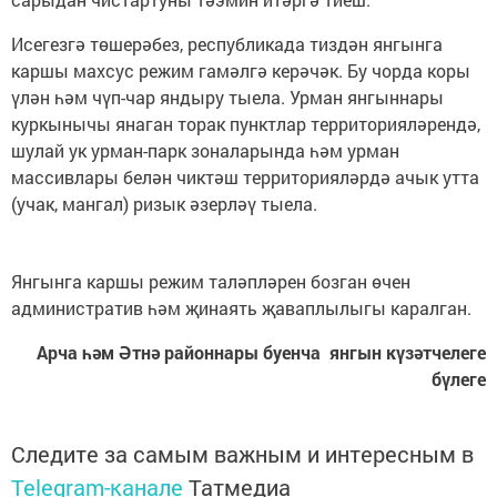
Исегезгә төшерәбез, республикада тиздән янгынга
каршы махсус режим гамәлгә керәчәк. Бу чорда коры
үлән һәм чүп-чар яндыру тыела. Урман янгыннары
куркынычы янаган торак пунктлар территорияләрендә,
шулай ук урман-парк зоналарында һәм урман
массивлары белән чиктәш территорияләрдә ачык утта
(учак, мангал) ризык әзерләү тыела.
Янгынга каршы режим таләпләрен бозган өчен
административ һәм җинаять җаваплылыгы каралган.
Арча һәм Әтнә районнары буенча янгын күзәтчелеге
бүлеге
Следите за самым важным и интересным в
Telegram-канале
Татмедиа