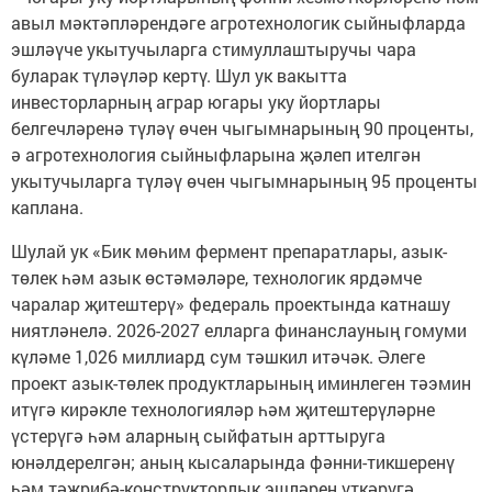
авыл мәктәпләрендәге агротехнологик сыйныфларда
эшләүче укытучыларга стимуллаштыручы чара
буларак түләүләр кертү. Шул ук вакытта
инвесторларның аграр югары уку йортлары
белгечләренә түләү өчен чыгымнарының 90 проценты,
ә агротехнология сыйныфларына җәлеп ителгән
укытучыларга түләү өчен чыгымнарының 95 проценты
каплана.
Шулай ук «Бик мөһим фермент препаратлары, азык-
төлек һәм азык өстәмәләре, технологик ярдәмче
чаралар җитештерү» федераль проектында катнашу
ниятләнелә. 2026-2027 елларга финанслауның гомуми
күләме 1,026 миллиард сум тәшкил итәчәк. Әлеге
проект азык-төлек продуктларының иминлеген тәэмин
итүгә кирәкле технологияләр һәм җитештерүләрне
үстерүгә һәм аларның сыйфатын арттыруга
юнәлдерелгән; аның кысаларында фәнни-тикшеренү
һәм тәҗрибә-конструкторлык эшләрен үткәрүгә