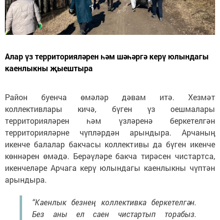
Алар үз территорияләрен һәм шәһәргә керү юлындагы
каенлыкны җыештыра
Район буенча өмәләр дәвам итә. Хезмәт
коллективлары кичә, бүген үз оешмалары
территорияләрен һәм үзләренә беркетелгән
территорияләрне чүпләрдән арындыра. Арчаның
икенче балалар бакчасы коллективы да бүген икенче
көннәрен өмәдә. Берәүләре бакча тирәсен чистартса,
икенчеләре Арчага керү юлындагы каенлыкны чүптән
арындыра.
“Каенлык безнең коллективка беркетелгән.
Без аны ел саен чистартып торабыз.