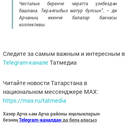
Чисталык беренче чиратта үзебездән
башлана. Тирә-ягыбыз матур булсын”, – ди
Арчаның икенче балалар бакчасы
коллективы.
Следите за самым важным и интересным в
Telegram-канале
Татмедиа
Читайте новости Татарстана в
национальном мессенджере MАХ:
https://max.ru/tatmedia
Хәзер Арча һәм Арча районы яңалыкларын
безнең
Telegram-каналдан
да белә аласыз