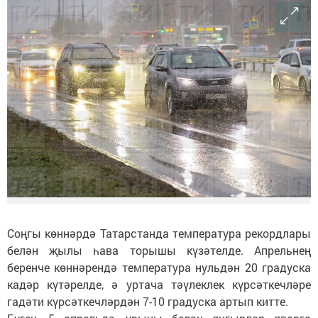
Соңгы көннәрдә Татарстанда температура рекордлары
белән җылы һава торышы күзәтелде. Апрельнең
беренче көннәрендә температура нульдән 20 градуска
кадәр күтәрелде, ә уртача тәүлеклек күрсәткечләре
гадәти күрсәткечләрдән 7-10 градуска артып китте.