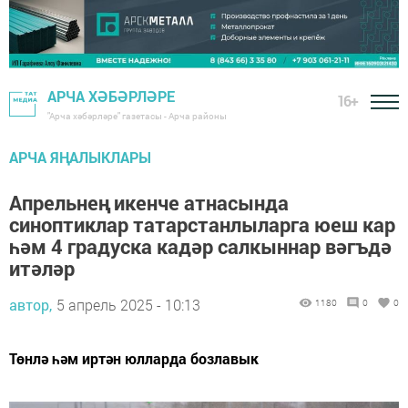
АРЧА ХӘБӘРЛӘРЕ
16+
"Арча хәбәрләре" газетасы - Арча районы
АРЧА ЯҢАЛЫКЛАРЫ
Апрельнең икенче атнасында
синоптиклар татарстанлыларга юеш кар
һәм 4 градуска кадәр салкыннар вәгъдә
итәләр
автор,
5 апрель 2025 - 10:13
1180
0
0
Төнлә һәм иртән юлларда бозлавык