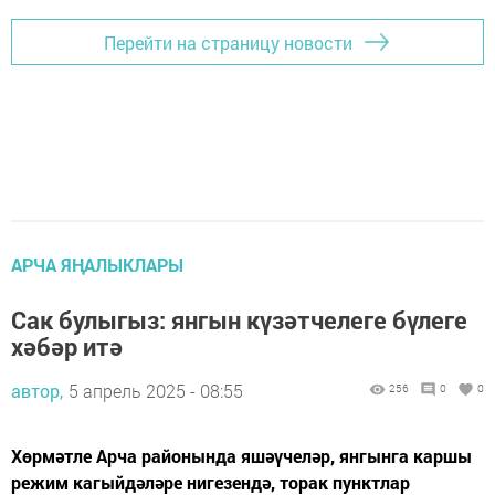
Перейти на страницу новости
АРЧА ЯҢАЛЫКЛАРЫ
Сак булыгыз: янгын күзәтчелеге бүлеге
хәбәр итә
автор,
5 апрель 2025 - 08:55
256
0
0
Хөрмәтле Арча районында яшәүчеләр, янгынга каршы
режим кагыйдәләре нигезендә, торак пунктлар