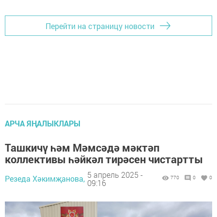
Перейти на страницу новости
АРЧА ЯҢАЛЫКЛАРЫ
Ташкичү һәм Мәмсәдә мәктәп
коллективы һәйкәл тирәсен чистартты
5 апрель 2025 -
Резеда Хәкимҗанова,
770
0
0
09:16