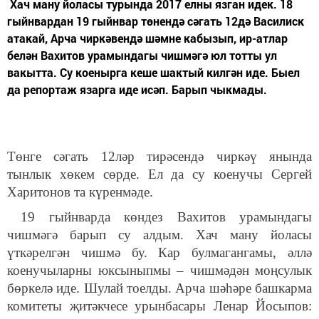
Хач ману йоласы турында 2017 елны язган идек. 18
гыйнвардан 19 гыйнвар төнендә сәгать 12дә Василиск
атакай, Арча чиркәвендә шәмне кабызып, ир-атлар
белән Вахитов урамындагы чишмәгә юл тотты ул
вакытта. Су коенырга кеше шактый килгән иде. Быел
да репортаж язарга иде исәп. Барып чыкмады.
Төнге сәгать 12ләр тирәсендә чиркәү янында
тынлык хөкем сөрде. Ел да су коенучы Сергей
Харитонов та күренмәде.
19 гыйнварда көндез Вахитов урамындагы
чишмәгә барып су алдым. Хач ману йоласы
үткәрелгән чишмә бу. Кар булмагангамы, әллә
коенучыларны юксыныпмы – чишмәдән моңсулык
бөркелә иде. Шулай тоелды. Арча шәһәре башкарма
комитеты җитәкчесе урынбасары Ленар Йосыпов: