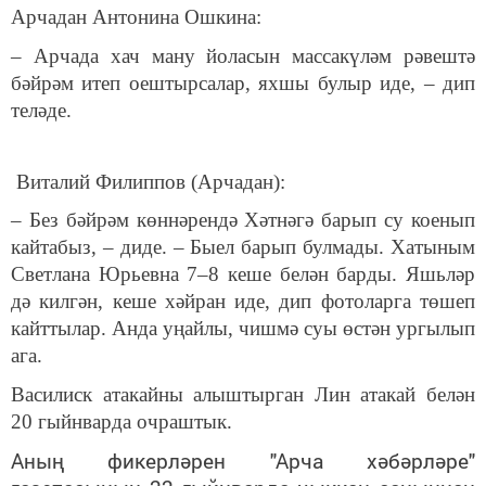
Арчадан Антонина Ошкина:
– Арчада хач ману йоласын массакүләм рәвештә
бәйрәм итеп оештырсалар, яхшы булыр иде, – дип
теләде.
Виталий Филиппов (Арчадан):
– Без бәйрәм көннәрендә Хәтнәгә барып су коенып
кайтабыз, – диде. – Быел барып булмады. Хатыным
Светлана Юрьевна 7–8 кеше белән барды. Яшьләр
дә килгән, кеше хәйран иде, дип фотоларга төшеп
кайттылар. Анда уңайлы, чишмә суы өстән ургылып
ага.
Василиск атакайны алыштырган Лин атакай белән
20 гыйнварда очраштык.
Аның фикерләрен "Арча хәбәрләре"