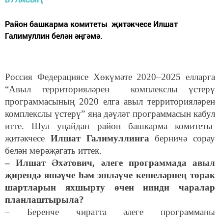
Район башкарма комитеты җитәкчесе Илшат
Галимуллин белән әңгәмә.
Россия Федерациясе Хөкүмәте 2020–2025 елларга
“Авыл территорияләрен комплекслы үстерү
программасының 2020 елга авыл территорияләрен
комплекслы үстерү” яңа дәүләт программасын кабул
итте. Шул уңайдан район башкарма комитеты
җитәкчесе
Илшат Галимуллинга
берничә сорау
белән мөрәҗәгать иттек.
– Илшат Әхәтович, әлеге программада авыл
җирендә яшәүче һәм эшләүче кешеләрнең торак
шартларын яхшырту өчен нинди чаралар
планлаштырыла?
– Беренче чиратта әлеге программаны