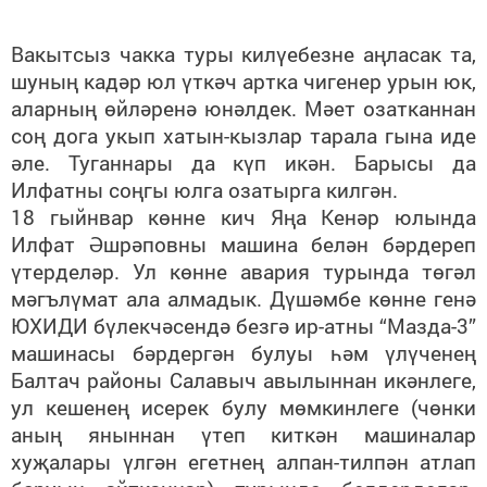
Вакытсыз чакка туры килүебезне аңласак та,
шуның кадәр юл үткәч артка чигенер урын юк,
аларның өйләренә юнәлдек. Мәет озатканнан
соң дога укып хатын-кызлар тарала гына иде
әле. Туганнары да күп икән. Барысы да
Илфатны соңгы юлга озатырга килгән.
18 гыйнвар көнне кич Яңа Кенәр юлында
Илфат Әшрәповны машина белән бәрдереп
үтерделәр. Ул көнне авария турында төгәл
мәгълүмат ала алмадык. Дүшәмбе көнне генә
ЮХИДИ бүлекчәсендә безгә ир-атны “Мазда-3”
машинасы бәрдергән булуы һәм үлүченең
Балтач районы Салавыч авылыннан икәнлеге,
ул кешенең исерек булу мөмкинлеге (чөнки
аның яныннан үтеп киткән машиналар
хуҗалары үлгән егетнең алпан-тилпән атлап