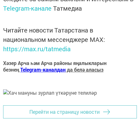
Telegram-канале
Татмедиа
Читайте новости Татарстана в
национальном мессенджере MАХ:
https://max.ru/tatmedia
Хәзер Арча һәм Арча районы яңалыкларын
безнең
Telegram-каналдан
да белә аласыз
Перейти на страницу новости