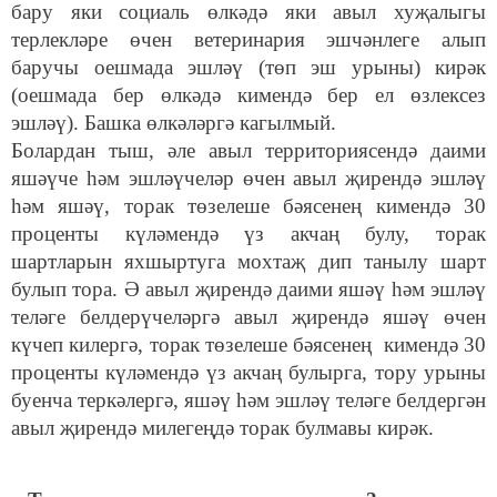
бару яки социаль өлкәдә яки авыл хуҗалыгы
терлекләре өчен ветеринария эшчәнлеге алып
баручы оешмада эшләү (төп эш урыны) кирәк
(оешмада бер өлкәдә кимендә бер ел өзлексез
эшләү). Башка өлкәләргә кагылмый.
Болардан тыш, әле авыл территориясендә даими
яшәүче һәм эшләүчеләр өчен авыл җирендә эшләү
һәм яшәү, торак төзелеше бәясенең кимендә 30
проценты күләмендә үз акчаң булу, торак
шартларын яхшыртуга мохтаҗ дип танылу шарт
булып тора. Ә авыл җирендә даими яшәү һәм эшләү
теләге белдерүчеләргә авыл җирендә яшәү өчен
күчеп килергә, торак төзелеше бәясенең кимендә 30
проценты күләмендә үз акчаң булырга, тору урыны
буенча теркәлергә, яшәү һәм эшләү теләге белдергән
авыл җирендә милегеңдә торак булмавы кирәк.