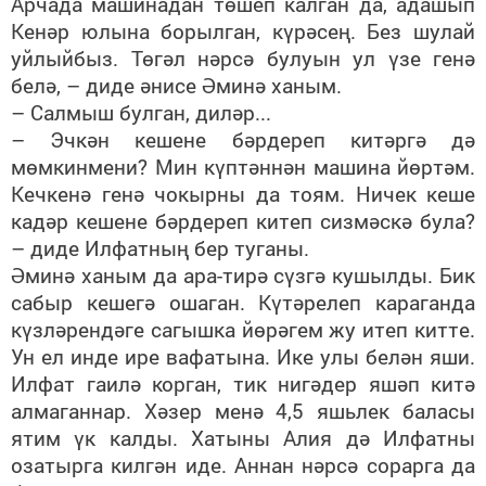
Арчада машинадан төшеп калган да, адашып
Кенәр юлына борылган, күрәсең. Без шулай
уйлыйбыз. Төгәл нәрсә булуын ул үзе генә
белә, – диде әнисе Әминә ханым.
– Салмыш булган, диләр...
– Эчкән кешене бәрдереп китәргә дә
мөмкинмени? Мин күптәннән машина йөртәм.
Кечкенә генә чокырны да тоям. Ничек кеше
кадәр кешене бәрдереп китеп сизмәскә була?
– диде Илфатның бер туганы.
Әминә ханым да ара-тирә сүзгә кушылды. Бик
сабыр кешегә ошаган. Күтәрелеп караганда
күзләрендәге сагышка йөрәгем жу итеп китте.
Ун ел инде ире вафатына. Ике улы белән яши.
Илфат гаилә корган, тик нигәдер яшәп китә
алмаганнар. Хәзер менә 4,5 яшьлек баласы
ятим үк калды. Хатыны Алия дә Илфатны
озатырга килгән иде. Аннан нәрсә сорарга да