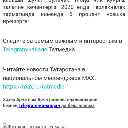
таләпне көчәйтергә. 2020 елда терлекчелек
тармагында кимендә 5 процент үсешкә
ирешергә!
Следите за самым важным и интересным в
Telegram-канале
Татмедиа
Читайте новости Татарстана в
национальном мессенджере MАХ:
https://max.ru/tatmedia
Хәзер Арча һәм Арча районы яңалыкларын
безнең
Telegram-каналдан
да белә аласыз