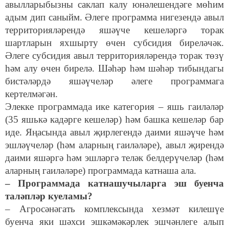
авылларыбызны саклап калу юнәлешендәге мөһим
адым дип саныйм. Әлеге программа нигезендә авыл
территорияләрендә яшәүче кешеләргә торак
шартларын яхшырту өчен субсидия биреләчәк.
Әлеге субсидия авыл территорияләрендә торак төзү
һәм алу өчен бирелә. Шәһәр һәм шәһәр тибындагы
бистәләрдә яшәүчеләр әлеге программага
кертелмәгән.
Элекке программада ике категория – яшь гаиләләр
(35 яшькә кадәрге кешеләр) һәм башка кешеләр бар
иде. Яңасында авыл җирлегендә даими яшәүче һәм
эшләүчеләр (һәм аларның гаиләләре), авыл җирендә
даими яшәргә һәм эшләргә теләк белдерүчеләр (һәм
аларның гаиләләре) программада катнаша ала.
– Программада катнашучыларга эш буенча
таләпләр куеламы?
– Агросәнәгать комплексында хезмәт килешүе
буенча яки шәхси эшкәмәкәрлек эшчәнлеге алып