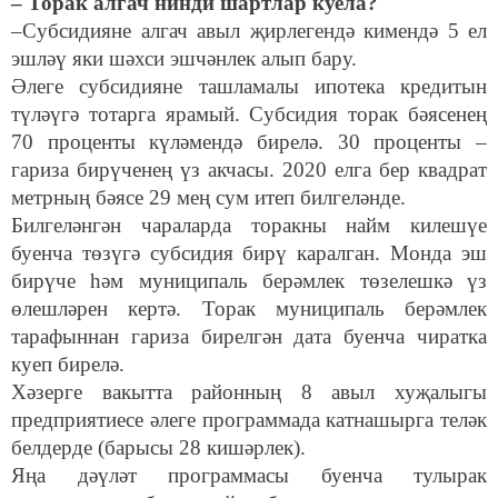
– Торак алгач нинди шартлар куела?
–Субсидияне алгач авыл җирлегендә кимендә 5 ел
эшләү яки шәхси эшчәнлек алып бару.
Әлеге субсидияне ташламалы ипотека кредитын
түләүгә тотарга ярамый. Субсидия торак бәясенең
70 проценты күләмендә бирелә. 30 проценты –
гариза бирүченең үз акчасы. 2020 елга бер квадрат
метрның бәясе 29 мең сум итеп билгеләнде.
Билгеләнгән чараларда торакны найм килешүе
буенча төзүгә субсидия бирү каралган. Монда эш
бирүче һәм муниципаль берәмлек төзелешкә үз
өлешләрен кертә. Торак муниципаль берәмлек
тарафыннан гариза бирелгән дата буенча чиратка
куеп бирелә.
Хәзерге вакытта районның 8 авыл хуҗалыгы
предприятиесе әлеге программада катнашырга теләк
белдерде (барысы 28 кишәрлек).
Яңа дәүләт программасы буенча тулырак