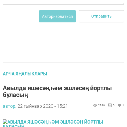
Отправить
Авторизоваться
АРЧА ЯҢАЛЫКЛАРЫ
Авылда яшәсәң һәм эшләсәң йортлы
буласың
автор,
22 гыйнвар 2020 - 15:21
2896
0
1