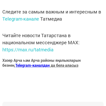
Следите за самым важным и интересным в
Telegram-канале
Татмедиа
Читайте новости Татарстана в
национальном мессенджере MАХ:
https://max.ru/tatmedia
Хәзер Арча һәм Арча районы яңалыкларын
безнең
Telegram-каналдан
да белә аласыз