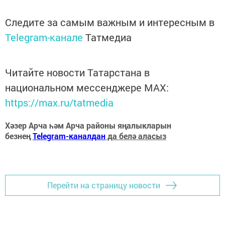
Следите за самым важным и интересным в
Telegram-канале
Татмедиа
Читайте новости Татарстана в
национальном мессенджере MАХ:
https://max.ru/tatmedia
Хәзер Арча һәм Арча районы яңалыкларын
безнең
Telegram-каналдан
да белә аласыз
Перейти на страницу новости