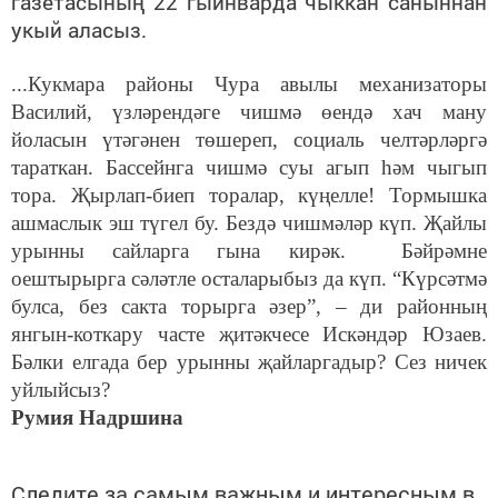
газетасының 22 гыйнварда чыккан саныннан
укый аласыз.
...Кукмара районы Чура авылы механизаторы
Василий, үзләрендәге чишмә өендә хач ману
йоласын үтәгәнен төшереп, социаль челтәрләргә
тараткан. Бассейнга чишмә суы агып һәм чыгып
тора. Җырлап-биеп торалар, күңелле! Тормышка
ашмаслык эш түгел бу. Бездә чишмәләр күп. Җайлы
урынны сайларга гына кирәк. Бәйрәмне
оештырырга сәләтле осталарыбыз да күп. “Күрсәтмә
булса, без сакта торырга әзер”, – ди районның
янгын-коткару часте җитәкчесе Искәндәр Юзаев.
Бәлки елгада бер урынны җайларгадыр? Сез ничек
уйлыйсыз?
Румия Надршина
Следите за самым важным и интересным в