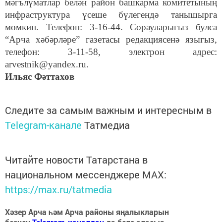
мәгълүматлар белән район башкарма комитетының
инфраструктура үсеше бүлегендә танышырга
мөмкин. Телефон: 3-16-44. Сорауларыгыз булса
“Арча хәбәрләре” газетасы редакциясенә языгыз,
телефон: 3-11-58, электрон адрес:
arvestnik@yandex.ru.
Ильяс Фәттахов
Следите за самым важным и интересным в
Telegram-канале
Татмедиа
Читайте новости Татарстана в
национальном мессенджере MАХ:
https://max.ru/tatmedia
Хәзер Арча һәм Арча районы яңалыкларын