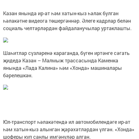
Казан янында ир-ат һәм хатын-кыз һәлак булган
һәлакәтне видеога төшергәннәр. Әлеге кадрлар белән
социаль челтәрләрдән файдаланучылар уртаклашты.
Шаһитлар сүзләренә караганда, бүген иртәнге сәгать
җидедә Казан – Малмыж трассасында Каменка
янында «Лада Калина» һәм «Хонда» машиналары
бәрелешкән.
Юл-транспорт һәлакәтендә ил автомобилендәге ир-ат
һәм хатын-кыз алынган җәрәхәтләрдән үлгән. «Хонда»
шоферы күп санлы имгәнүләр алган.