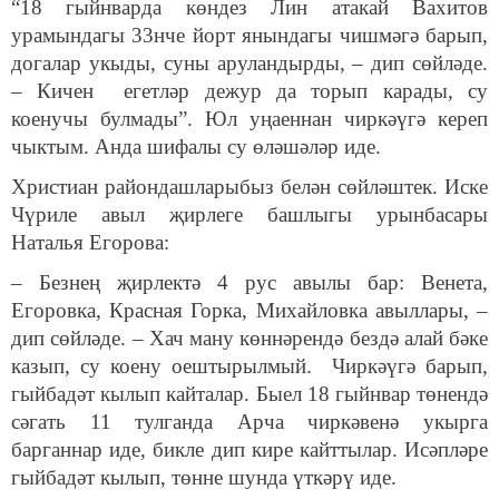
“18 гыйнварда көндез Лин атакай Вахитов
урамындагы 33нче йорт янындагы чишмәгә барып,
догалар укыды, суны аруландырды, – дип сөйләде.
– Кичен егетләр дежур да торып карады, су
коенучы булмады”. Юл уңаеннан чиркәүгә кереп
чыктым. Анда шифалы су өләшәләр иде.
Христиан райондашларыбыз белән сөйләштек. Иске
Чүриле авыл җирлеге башлыгы урынбасары
Наталья Егорова:
– Безнең җирлектә 4 рус авылы бар: Венета,
Егоровка, Красная Горка, Михайловка авыллары, –
дип сөйләде. – Хач ману көннәрендә бездә алай бәке
казып, су коену оештырылмый. Чиркәүгә барып,
гыйбадәт кылып кайталар. Быел 18 гыйнвар төнендә
сәгать 11 тулганда Арча чиркәвенә укырга
барганнар иде, бикле дип кире кайттылар. Исәпләре
гыйбадәт кылып, төнне шунда үткәрү иде.