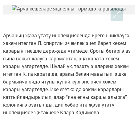
Арчаның җәза үтәтү инспекциясендә иреген чикләүгә
хөкем ителгән Л. спиртлы эчемлек эчеп йөреп хөкем
карарын тиешле дәрәҗәдә үтәмәде. Срогы бетәргә аз
гына вакыт калуга карамастан, аңа карата хөкем
карары үзгәртелде. Шулай ук, төзәтү эшләренә хөкем
ителгән К. га карата да, аракы белән мавыгып, эшкә
бармыйча өйдә ятуны кулай күргәне өчен хөкем
карары үзгәртелде. Ике егеткә дә хөкем карарлары
катгыйландырылып, алар “яңа елны каршы алырга”
колониягә озатылды, дип хәбәр итә җәза үтәтү
инспекциясе җитәкчесе Клара Кадимова.