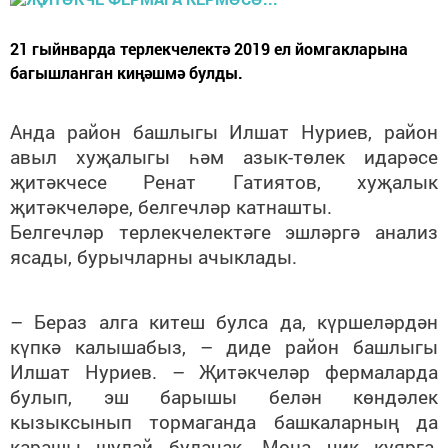
21 гыйнварда терлекчелектә 2019 ел йомгакларына
багышланган киңәшмә булды.
Анда район башлыгы Илшат Нуриев, район
авыл хуҗалыгы һәм азык-төлек идарәсе
җитәкчесе Ренат Гатиятов, хуҗалык
җитәкчеләре, белгечләр катнашты.
Белгечләр терлекчелектәге эшләргә анализ
ясады, бурычларны ачыклады.
– Бераз алга китеш булса да, күршеләрдән
күпкә калышабыз, – диде район башлыгы
Илшат Нуриев. – Җитәкчеләр фермаларда
булып, эш барышы белән көндәлек
кызыксынып тормаганда башкаларның да
карашы шулай булачак. Моңа чик куярга,