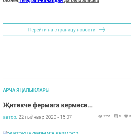
безнең
Telegram-каналдан
да белә аласыз
Перейти на страницу новости
АРЧА ЯҢАЛЫКЛАРЫ
Җитәкче фермага кермәсә...
автор,
22 гыйнвар 2020 - 15:07
2251
0
0