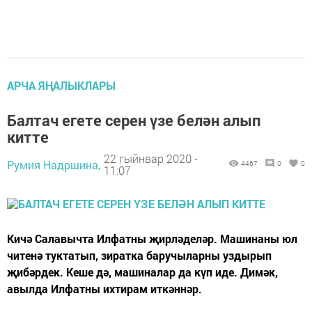
АРЧА ЯҢАЛЫКЛАРЫ
Балтач егете серен үзе белән алып
китте
22 гыйнвар 2020 -
Румия Надршина,
4467
0
0
11:07
Кичә Салавычта Илфатны җирләделәр. Машинаны юл
читенә туктатып, зиратка баручыларны уздырып
җибәрдек. Кеше дә, машиналар да күп иде. Димәк,
авылда Илфатны ихтирам иткәннәр.