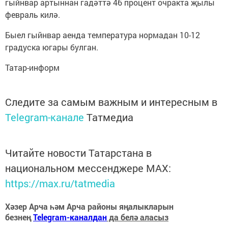
гыйнвар артыннан гадәттә 46 процент очракта җылы
февраль килә.
Быел гыйнвар аенда температура нормадан 10-12
градуска югары булган.
Татар-информ
Следите за самым важным и интересным в
Telegram-канале
Татмедиа
Читайте новости Татарстана в
национальном мессенджере MАХ:
https://max.ru/tatmedia
Хәзер Арча һәм Арча районы яңалыкларын
безнең
Telegram-каналдан
да белә аласыз