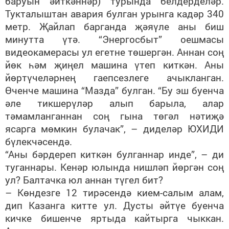
баруын әйткәннәр) турында белдерделәр.
Тукталыштан авария булган урынга кадәр 340
метр. Җайлап барганда җәяүле аны биш
минутта үтә. “Энергосбыт” оешмасы
видеокамерасы ул егетне төшергән. Аннан соң
йөк һәм җиңел машина үтеп киткән. Аны
йөртүчеләрнең гаепсезлеге ачыкланган.
Өченче машина “Мазда” булган. “Бу эш буенча
әле тикшерүләр алып барыла, алар
тәмамланганнан соң гына төгәл нәтиҗә
ясарга мөмкин булачак”, – диделәр ЮХИДИ
бүлекчәсендә.
“Аны бәрдереп киткән булганнар инде”, – ди
туганнары. Кенәр юлында нишләп йөргән соң
ул? Балтачка юл аннан түгел бит?
– Көндезге 12 тирәсендә кием-салым алам,
дип Казанга китте ул. Дусты әйтүе буенча
кичке бишенче яртыда кайтырга чыккан.