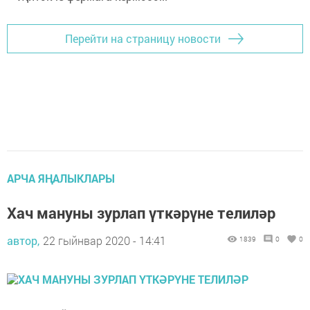
Перейти на страницу новости
АРЧА ЯҢАЛЫКЛАРЫ
Хач мануны зурлап үткәрүне телиләр
автор,
22 гыйнвар 2020 - 14:41
1839
0
0