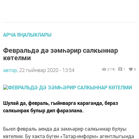
АРЧА ЯҢАЛЫКЛАРЫ
Февральдә дә зәмһәрир салкыннар
көтелми
автор,
22 гыйнвар 2020 - 13:54
2178
1
0
Шулай да, февраль, гыйнварга караганда, бераз
салкынрак булыр дип фаразлана.
Быел февраль аенда да зәмһәрир салкыннар булуы
көтелми. Бу хакта бүген «Татар-информ» агентлыгында