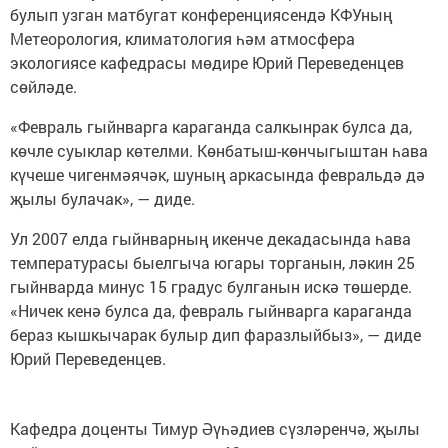
булып узган матбугат конференциясендә КФУның
Метеорология, климатология һәм атмосфера
экологиясе кафедрасы мөдире Юрий Переведенцев
сөйләде.
«Февраль гыйнварга караганда салкынрак булса да,
көчле суыклар көтелми. Көнбатыш-көнчыгыштан һава
күчеше чигенмәячәк, шуның аркасында февральдә дә
җылы булачак», — диде.
Ул 2007 елда гыйнварның икенче декадасында һава
температурасы быелгыча югары торганын, ләкин 25
гыйнварда минус 15 градус булганын искә төшерде.
«Ничек кенә булса да, февраль гыйнварга караганда
бераз кышкычарак булыр дип фаразлыйбыз», — диде
Юрий Переведенцев.
Кафедра доценты Тимур Әүһәдиев сүзләренчә, җылы