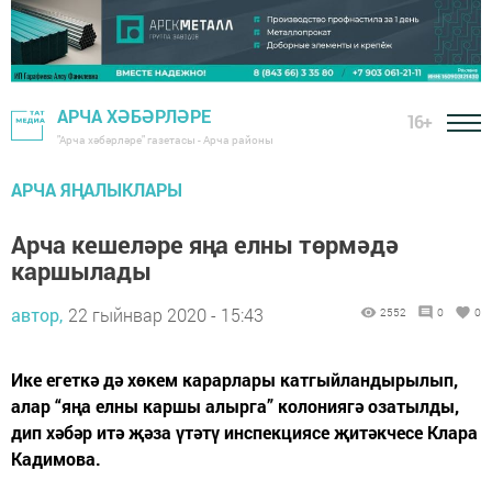
АРЧА ХӘБӘРЛӘРЕ
16+
"Арча хәбәрләре" газетасы - Арча районы
АРЧА ЯҢАЛЫКЛАРЫ
Арча кешеләре яңа елны төрмәдә
каршылады
автор,
22 гыйнвар 2020 - 15:43
2552
0
0
Ике егеткә дә хөкем карарлары катгыйландырылып,
алар “яңа елны каршы алырга” колониягә озатылды,
дип хәбәр итә җәза үтәтү инспекциясе җитәкчесе Клара
Кадимова.