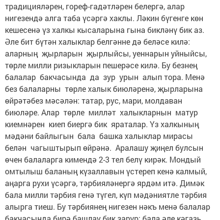
традицияләрен, гореф-гадәтләрен белергә, алар
нигезендә алга таба үсәргә хаклы. Ләкин бүгенге көн
кешесенә үз халкы кысаларына гына бикләнү бик аз.
Әле бит бүтән халыклар белгәнне дә беләсе килә:
аларның җырларын җырлыйсы, уеннарын уйныйсы,
төрле милли ризыкларын пешерәсе килә. Бу безнең
балалар бакчасында да зур урын алып тора. Менә
без балаларны төрле халык биюләренә, җырларына
өйрәтәбез мәсәлән: татар, рус, мари, молдаван
биюләре. Алар төрле милләт халыкларнын матур
киемнәрен киеп биергә бик яраталар. Үз халкының
мәдәни байлыгын бала башка халыклар мирасы
белән чагыштырып өйрәнә. Аралашу җиңел булсын
өчен балаларга кимендә 2-3 тел белү кирәк. Мондый
омтылыш баланың күзаллавын үстереп кенә калмый,
аңарга рухи үсәргә, тәрбияләнергә ярдәм итә. Димәк
бала милли тәрбия генә түгел, күп мәдәниятле тәрбия
алырга тиеш. Бу тәрбиянең нигезен нәкъ менә балалар
бакчасында бирә башлау бик зарур: бала әле кәгазь