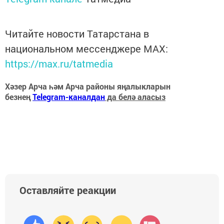
Читайте новости Татарстана в
национальном мессенджере MАХ:
https://max.ru/tatmedia
Хәзер Арча һәм Арча районы яңалыкларын
безнең
Telegram-каналдан
да белә аласыз
Оставляйте реакции