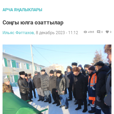
АРЧА ЯҢАЛЫКЛАРЫ
Соңгы юлга озаттылар
Ильяс Фәттахов,
8 декабрь 2023 - 11:12
4565
0
0