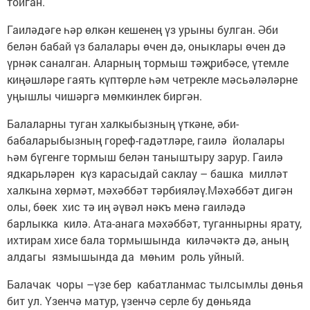
тойган.
Гаиләдәге һәр өлкән кешенең үз урыны булган. Әби
белән бабай үз балалары өчен дә, оныклары өчен дә
үрнәк саналган. Аларның тормыш тәҗрибәсе, үтемле
киңәшләре гаять күптөрле һәм четрекле мәсьәләләрне
уңышлы чишәргә мөмкинлек биргән.
Балаларны туган халкыбызның үткәне, әби-
бабаларыбызның гореф-гадәтләре, гаилә йолалары
һәм бүгенге тормыш белән таныштыру зарур. Гаилә
ядкарьләрен күз карасыдай саклау – башка милләт
халкына хөрмәт, мәхәббәт тәрбияләү.Мәхәббәт дигән
олы, бөек хис тә иң әүвәл нәкъ менә гаиләдә
барлыкка килә. Ата-анага мәхәббәт, туганнырны ярату,
ихтирам хисе бала тормышында киләчәктә дә, аның
алдагы язмышында да мөһим роль уйный.
Балачак чоры –үзе бер кабатланмас тылсымлы дөнья
бит ул. Үзенчә матур, үзенчә серле бу дөньяда