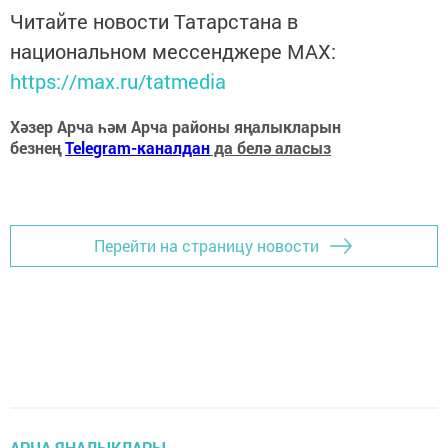
Читайте новости Татарстана в
национальном мессенджере MАХ:
https://max.ru/tatmedia
Хәзер Арча һәм Арча районы яңалыкларын
безнең
Telegram-каналдан
да белә аласыз
Перейти на страницу новости
АРЧА ЯҢАЛЫКЛАРЫ