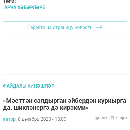
Теги:
АРЧА ХӘБӘРЛӘРЕ
Перейти на страницу новости
ФАЙДАЛЫ КИҢӘШЛӘР
«Мәеттән салдырган әйбердән куркырга
да, шикләнергә дә кирәкми»
автор,
8 декабрь 2023 - 10:00
1567
0
0