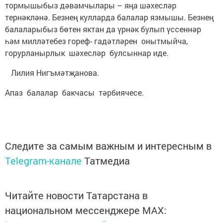
тормышыбыз дәвамчылары – яңа шәхесләр
тернәкләнә. Безнең кулларда балалар язмышы. Безнең
балаларыбыз бөтен яктан да үрнәк булып үссеннәр
һәм милләтебез гореф- гадәтләрен онытмыйча,
горурланырлык шәхесләр булсыннар иде.
Лилия Нигъмәтҗанова.
Апаз балалар бакчасы тәрбиячесе.
Следите за самым важным и интересным в
Telegram-канале
Татмедиа
Читайте новости Татарстана в
национальном мессенджере MАХ: