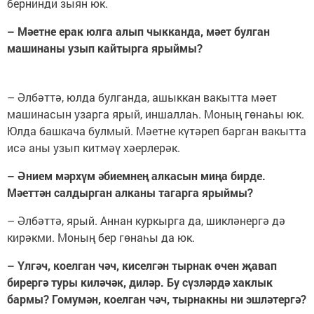
бернинди зыян юк.
– Мәетне ерак юлга алып чыкканда, мәет булган
машинаны узып кайтырга ярыймы?
– Әлбәттә, юлда булганда, ашыккан вакытта мәет
машинасын узарга ярый, иншаллаһ. Моның гөнаһы юк.
Юлда башкача булмый. Мәетне күтәреп барган вакытта
исә аны узып китмәү хәерлерәк.
– Әнием мәрхүм әбиемнең алкасын миңа бирде.
Мәеттән салдырган алканы тагарга ярыймы?
– Әлбәттә, ярый. Аннан куркырга да, шикләнергә дә
кирәкми. Моның бер гөнаһы да юк.
– Үлгәч, коелган чәч, киселгән тырнак өчен җавап
бирергә туры киләчәк, диләр. Бу сүзләрдә хаклык
бармы? Гомумән, коелган чәч, тырнакны ни эшләтергә?