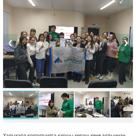
❮
❯
Халыкара коррупциягә каршы көрәш көне алдыннан