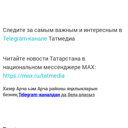
Следите за самым важным и интересным в
Telegram-канале
Татмедиа
Читайте новости Татарстана в
национальном мессенджере MАХ:
https://max.ru/tatmedia
Хәзер Арча һәм Арча районы яңалыкларын
безнең
Telegram-каналдан
да белә аласыз