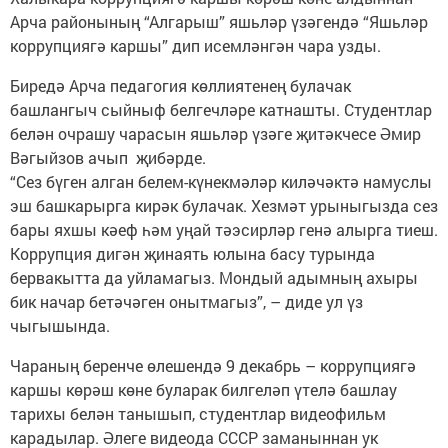
Арча районының “Алгарыш” яшьләр үзәгендә “Яшьләр
коррупциягә каршы” дип исемләнгән чара узды.
Биредә Арча педагогия көллиятенең булачак
башлангыч сыйныф белгечләре катнашты. Студентлар
белән очрашу чарасын яшьләр үзәге җитәкчесе Әмир
Вәгыйзов ачып җибәрде.
“Сез бүген алган белем-күнекмәләр киләчәктә намуслы
эш башкарырга кирәк булачак. Хезмәт урыныгызда сез
бары яхшы кәеф һәм уңай тәэсирләр генә алырга тиеш.
Коррупция дигән җинаять юлына басу турында
бервакытта да уйламагыз. Мондый адымның ахыры
бик начар бетәчәген онытмагыз”, – диде ул үз
чыгышында.
Чараның беренче өлешендә 9 декабрь – коррупциягә
каршы көрәш көне буларак билгеләп үтелә башлау
тарихы белән танышып, студентлар видеофильм
карадылар. Әлеге видеода СССР заманыннан ук