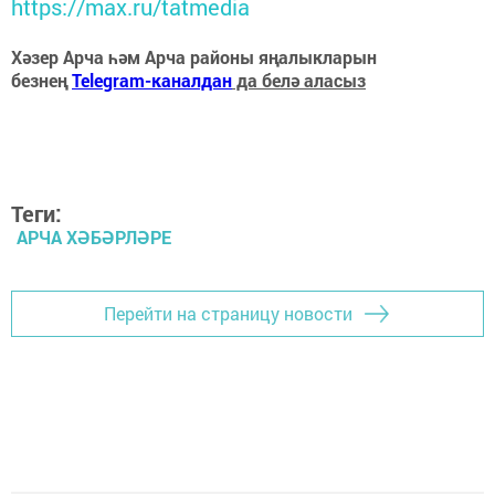
https://max.ru/tatmedia
Хәзер Арча һәм Арча районы яңалыкларын
безнең
Telegram-каналдан
да белә аласыз
Теги:
АРЧА ХӘБӘРЛӘРЕ
Перейти на страницу новости