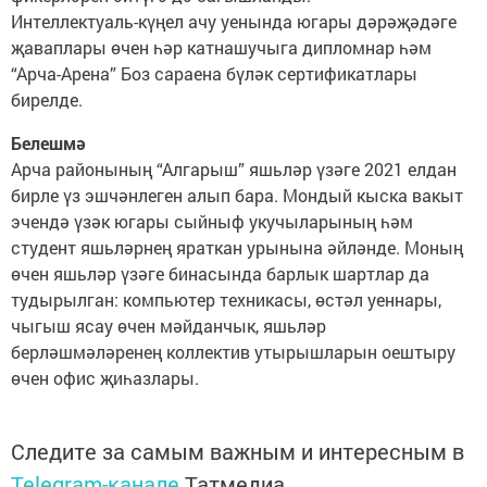
Интеллектуаль-күңел ачу уенында югары дәрәҗәдәге
җаваплары өчен һәр катнашучыга дипломнар һәм
“Арча-Арена” Боз сараена бүләк сертификатлары
бирелде.
Белешмә
Арча районының “Алгарыш” яшьләр үзәге 2021 елдан
бирле үз эшчәнлеген алып бара. Мондый кыска вакыт
эчендә үзәк югары сыйныф укучыларының һәм
студент яшьләрнең яраткан урынына әйләнде. Моның
өчен яшьләр үзәге бинасында барлык шартлар да
тудырылган: компьютер техникасы, өстәл уеннары,
чыгыш ясау өчен мәйданчык, яшьләр
берләшмәләренең коллектив утырышларын оештыру
өчен офис җиһазлары.
Следите за самым важным и интересным в
Telegram-канале
Татмедиа