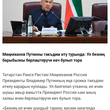
Миңнеханов Путинны тәкъдим итү турында: Ул безнең
барыбызны берләштерүче көч булып тора
Татарстан Рәисе Рөстәм Миңнеханов Россия
Президенты Владимир Путинның яңа срокка тәкъдим
ителү карарын хуплады. Ул билгеләп үткәнчә, ил өчен
шушы авыр вакытта Президент Россия һәм аның
халкы өчен берләштерүче көч булып тора.
«Безнең ил өчен шундый тарихи, кискен мизгелдә