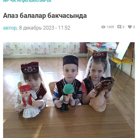
Апаз балалар бакчасында
автор,
8 декабрь 2023 - 11:52
1005
0
0