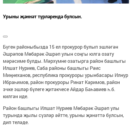
Урыны җәннәт түрләрендә булсын.
Бүген районыбызда 15 ел прокурор булып эшләгән
Әшрәпов Мөбарәк Әшрәп улын соңгы юлга озату
мәрәсиме булды. Мәрхүмне озатырга район башлыгы
Илшат Нуриев, Саба районы башлыгы Рәис
Миңнеханов, республика прокуроры урынбасары Илнур
Ибраһимов, район прокуроры Ринат Кәримов, район
эчке эшләр бүлеге җитәкчесе Айдар Баһавиев һ.б.
килгән иде.
Район башлыгы Илшат Нуриев Мөбарәк Әшрәп улы
турында җылы сүзләр әйтте, урыны җәнәттә булсын,
дип теләде.