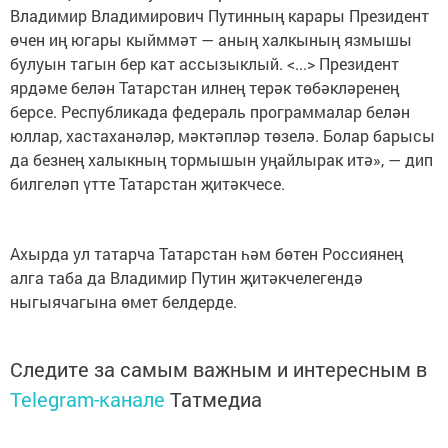
Владимир Владимирович Путинның карары Президент
өчен иң югары кыйммәт — аның халкының язмышы
булуын тагын бер кат ассызыклый. <...> Президент
ярдәме белән Татарстан илнең терәк төбәкләренең
берсе. Республикада федераль программалар белән
юллар, хастаханәләр, мәктәпләр төзелә. Болар барысы
да безнең халыкның тормышын уңайлырак итә», — дип
билгеләп үтте Татарстан җитәкчесе.
Ахырда ул татарча Татарстан һәм бөтен Россиянең
алга таба да Владимир Путин җитәкчелегендә
ныгыячагына өмет белдерде.
Следите за самым важным и интересным в
Telegram-канале
Татмедиа