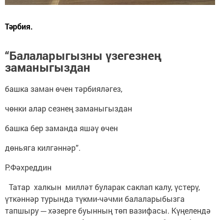
Тәрбия.
“Балаларыгызны үзегезнең
заманыгыздан
башка заман өчен тәрбияләгез,
чөнки алар сезнең заманыгыздан
башка бер заманда яшәү өчен
дөньяга килгәннәр”.
Р.Фәхреддин
Татар халкын милләт буларак саклап калу, үстерү,
үткәннәр турында түкми-чәчми балаларыбызга
тапшыру ─ хәзерге буынның төп вазифасы. Күңелендә