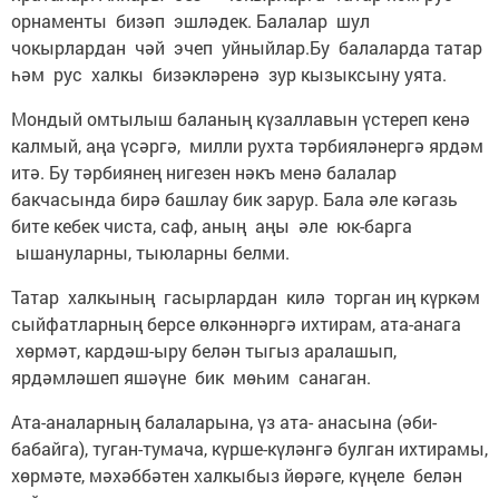
орнаменты бизәп эшләдек. Балалар шул
чокырлардан чәй эчеп уйныйлар.Бу балаларда татар
һәм рус халкы бизәкләренә зур кызыксыну уята.
Мондый омтылыш баланың күзаллавын үстереп кенә
калмый, аңа үсәргә, милли рухта тәрбияләнергә ярдәм
итә. Бу тәрбиянең нигезен нәкъ менә балалар
бакчасында бирә башлау бик зарур. Бала әле кәгазь
бите кебек чиста, саф, аның аңы әле юк-барга
ышануларны, тыюларны белми.
Татар халкының гасырлардан килә торган иң күркәм
сыйфатларның берсе өлкәннәргә ихтирам, ата-анага
хөрмәт, кардәш-ыру белән тыгыз аралашып,
ярдәмләшеп яшәүне бик мөһим санаган.
Ата-аналарның балаларына, үз ата- анасына (әби-
бабайга), туган-тумача, күрше-күләнгә булган ихтирамы,
хөрмәте, мәхәббәтен халкыбыз йөрәге, күңеле белән