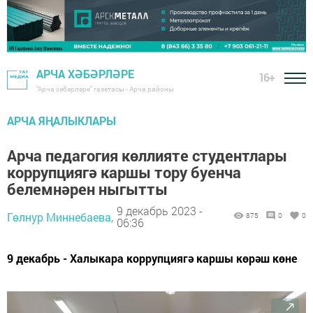
АРЧА ХӘБӘРЛӘРЕ
16+
"Арча хәбәрләре" газетасы - Арча районы
АРЧА ЯҢАЛЫКЛАРЫ
Арча педагогия көллияте студентлары
коррупциягә каршы тору буенча
белемнәрен ныгытты
9 декабрь 2023 -
Гөлнур Миннебаева,
875
0
0
06:36
9 декабрь - Халыкара коррупциягә каршы көрәш көне