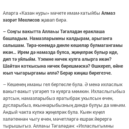
Аларга «Казан нуры» мәчете имам-хатыйбы
Алмаз
хәзрәт Мөхлисов
җавап бирә.
– Соңгы вакытта Аллаһы Тәгаләдән ераклаша
башладым. Намазларымны калдырам, арыганга
салышам. Тирә-юнемдә динле кешеләр булмагангамы
икән… Ирем дә намазда булса, җиңелрәк булыр иде,
дип тә уйлыйм. Үземне ничек кулга алырга икән?
Шайтан коткысына ничек бирешмәскә? Өшкереп, өйне
юып чыгарыргамы әллә? Берәр киңәш бирегезче.
– Кешенең иманы гел бертөсле була. Ә менә ихласлык
вакыт-вакыт үзгәреп тә куярга мөмкин. Ихласлыгыбыз
артсын, намазларыбыз яратыбрак укылсын өчен,
дусларыбыз, якыннарыбызның диндә булуы да мөһим.
Андый чакта күпкә җиңелрәк була. Кыен күңел
халәтеннән чыгу өчен, мәчетләргә ешрак йөрергә
тырышыгыз. Аллаһы Тәгаләдән: «Ихласлыгымны