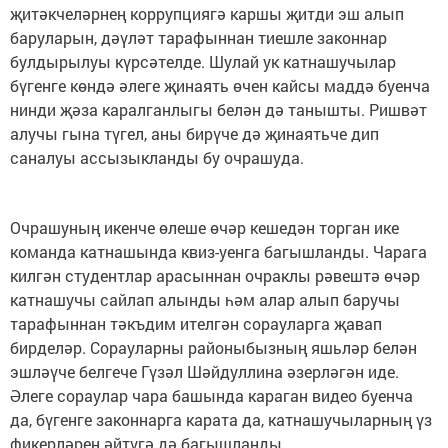
җитәкчеләрнең коррупциягә каршы җитди эш алып
баруларын, дәүләт тарафыннан тиешле законнар
булдырылуы күрсәтелде. Шулай ук катнашучылар
бүгенге көндә әлеге җинаять өчен кайсы маддә буенча
нинди җәза каралганлыгы белән дә танышты. Ришвәт
алучы гына түгел, аны бирүче дә җинаятьче дип
саналуы ассызыкланды бу очрашуда.
Очрашуның икенче өлеше өчәр кешедән торган ике
команда катнашында квиз-уенга багышланды. Чарага
килгән студентлар арасыннан очраклы рәвештә өчәр
катнашучы сайлап алынды һәм алар алып баручы
тарафыннан тәкъдим ителгән сорауларга җавап
бирделәр. Сорауларны районыбызның яшьләр белән
эшләүче белгече Гүзәл Шәйдуллина әзерләгән иде.
Әлеге сораулар чара башында караган видео буенча
да, бүгенге законнарга карата да, катнашучыларның үз
фикерләрен әйтүгә дә багышланды.