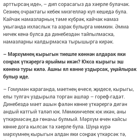
арттырсаң иде», – дип сорасагыз да хәерле булачак.
Сезнең очрактагы кебек мизгелләр күп кешедә була.
Кайчак намазларның тәме күбрәк, кайчак намаз
укыганда ихласлык та азрак булырга мөмкин. Әмма
ничек кенә булса да динебездән тайпылмаска,
намазларны калдырмаска тырышырга кирәк.
– Мәрхүмнең кырыгын тиешле көннән алдарак яки
соңрак үткәрергә ярыймы икән? Юкса кырыгы эш
көненә туры килә. Ашны ял көнне уздырсак, уңайлырак
булыр иде.
– Гомумән караганда, мәетнең өчесе, җидесе, кырыгы,
елы тулгач уздырыла торган ашлар – гореф-гадәт.
Динебездә мәет ашын фәлән көнне үткәрергә дигән
андый катгый таләп юк. Мөмкинчелек юк икән, аны
үткәрмәсәң дә гөнаһы булмый. Мәрхүм өчен кайсы
көнне дога кылсак та хәерле була. Шуңа күрә
мәрхүмнең кырыгын алдан яки соңрак үткәрсәк тә,