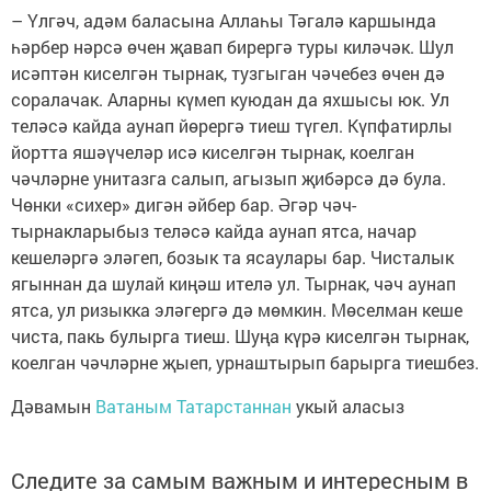
– Үлгәч, адәм баласына Аллаһы Тәгалә каршында
һәрбер нәрсә өчен җавап бирергә туры киләчәк. Шул
исәптән киселгән тырнак, тузгыган чәчебез өчен дә
соралачак. Аларны күмеп куюдан да яхшысы юк. Ул
теләсә кайда аунап йөрергә тиеш түгел. Күпфатирлы
йортта яшәүчеләр исә киселгән тырнак, коелган
чәчләрне унитазга салып, агызып җибәрсә дә була.
Чөнки «сихер» дигән әйбер бар. Әгәр чәч-
тырнакларыбыз теләсә кайда аунап ятса, начар
кешеләргә эләгеп, бозык та ясаулары бар. Чисталык
ягыннан да шулай киңәш ителә ул. Тырнак, чәч аунап
ятса, ул ризыкка эләгергә дә мөмкин. Мөселман кеше
чиста, пакь булырга тиеш. Шуңа күрә киселгән тырнак,
коелган чәчләрне җыеп, урнаштырып барырга тиешбез.
Дәвамын
Ватаным Татарстаннан
укый аласыз
Следите за самым важным и интересным в