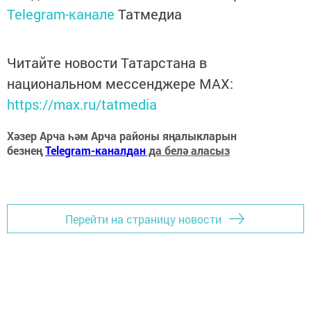
Telegram-канале
Татмедиа
Читайте новости Татарстана в
национальном мессенджере MАХ:
https://max.ru/tatmedia
Хәзер Арча һәм Арча районы яңалыкларын
безнең
Telegram-каналдан
да белә аласыз
Перейти на страницу новости