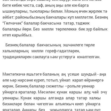
бите кебек чиста, саф, аның аңы әле юк-барга
ышануларны, тыюларны белми. Моның өчен җирлек тә
әйбәт: районыбызның бакчалары күп милләтле. Безнең
“Гөлчәчәк” балалар бакчасына татар, таджик
балалары йөри. Без милли төрлелеккә бик зур байлык
итеп карыйбыз.
Безнең балалар бакчасының эшчәнлеге төрле
халыкларның милли гореф-гадәтләрен,
традицияләрен саклауга һәм үстерүгә юнәлтелгән.
Мәктәпкәчә яшьтәге баланың аң үсеше шундый - аңа
әле һәр нәрсәне күреп, тотып, уйнап карап өйрәнергә
кирәк
.
Безнең балалар сюжетлы –рольле уеннар
уйнарга яраталар. Мәсәлән: кунак каршы алу, чәй эчү
уеннары. Кунак каршы алганда алар татар халкы
бизәкләре белән чигелгән алъяпкыч киеп уйнарга
яраталар. Аннары без чокырларга татар һәм рус