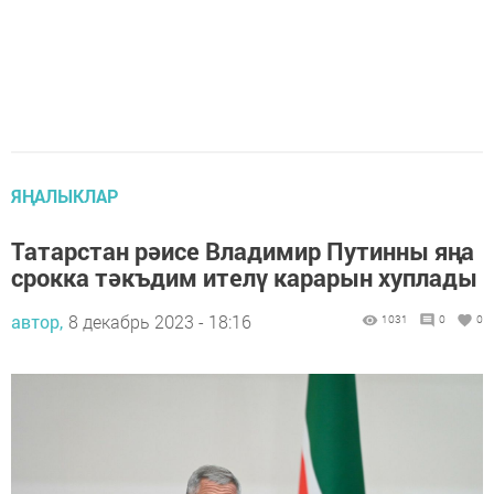
ЯҢАЛЫКЛАР
Татарстан рәисе Владимир Путинны яңа
срокка тәкъдим ителү карарын хуплады
автор,
8 декабрь 2023 - 18:16
1031
0
0