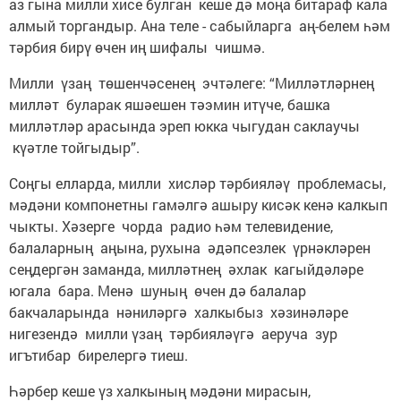
аз гына милли хисе булган кеше дә моңа битараф кала
алмый торгандыр. Ана теле - сабыйларга аң-белем һәм
тәрбия бирү өчен иң шифалы чишмә.
Милли үзаң төшенчәсенең эчтәлеге: “Милләтләрнең
милләт буларак яшәешен тәэмин итүче, башка
милләтләр арасында эреп юкка чыгудан саклаучы
күәтле тойгыдыр”.
Соңгы елларда, милли хисләр тәрбияләү проблемасы,
мәдәни компонетны гамәлгә ашыру кисәк кенә калкып
чыкты. Хәзерге чорда радио һәм телевидение,
балаларның аңына, рухына әдәпсезлек үрнәкләрен
сеңдергән заманда, милләтнең әхлак кагыйдәләре
югала бара. Менә шуның өчен дә балалар
бакчаларында нәниләргә халкыбыз хәзинәләре
нигезендә милли үзаң тәрбияләүгә аеруча зур
игътибар бирелергә тиеш.
Һәрбер кеше үз халкының мәдәни мирасын,