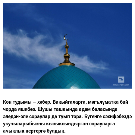
Көн тудымы – хәбәр. Вакыйгаларга, мәгълүматка бай
чорда яшибез. Шушы ташкында адәм баласында
әледән-әле сораулар да туып тора. Бүгенге сәхифәбездә
укучыларыбызны кызыксындырган сорауларга
ачыклык кертергә булдык.