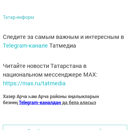
Татар-информ
Следите за самым важным и интересным в
Telegram-канале
Татмедиа
Читайте новости Татарстана в
национальном мессенджере MАХ:
https://max.ru/tatmedia
Хәзер Арча һәм Арча районы яңалыкларын
безнең
Telegram-каналдан
да белә аласыз