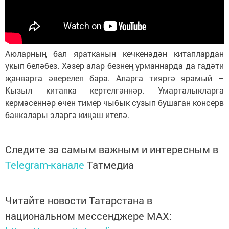
Аюларның бал яратканын кечкенәдән китаплардан
укып беләбез. Хәзер алар безнең урманнарда да гадәти
җанварга әверелеп бара. Аларга тияргә ярамый –
Кызыл китапка кертелгәннәр. Умарталыкларга
кермәсеннәр өчен тимер чыбык сузып бушаган консерв
банкалары эләргә киңәш ителә.
Следите за самым важным и интересным в
Telegram-канале
Татмедиа
Читайте новости Татарстана в
национальном мессенджере MАХ: