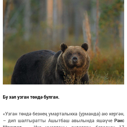
Бу хәл узган төндә булган.
«Узган төндә безнең умарталыкка (урманда) аю кергән,
– дип шалтыратты Ашытбаш авылында яшәүче
Рәис