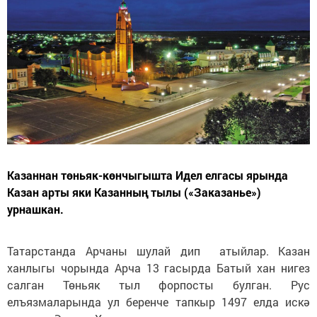
Казаннан төньяк-көнчыгышта Идел елгасы ярында
Казан арты яки Казанның тылы («Заказанье»)
урнашкан.
Татарстанда Арчаны шулай дип атыйлар. Казан
ханлыгы чорында Арча 13 гасырда Батый хан нигез
салган Төньяк тыл форпосты булган. Рус
елъязмаларында ул беренче тапкыр 1497 елда искә