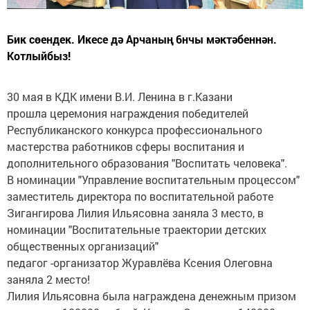
Бик сөендек. Икесе дә Арчаның 6нчы мәктәбеннән.
Котлыйбыз!
30 мая в КДК имени В.И. Ленина в г.Казани
прошла церемония награждения победителей
Республиканского конкурса профессионального
мастерства работников сферы воспитания и
дополнительного образования "Воспитать человека".
В номинации "Управление воспитательным процессом"
заместитель директора по воспитательной работе
Зигангирова Лилия Ильясовна заняла 3 место, в
номинации "Воспитательные траектории детских
общественных организаций"
педагог -организатор Журавлёва Ксения Олеговна
заняла 2 место!
Лилия Ильясовна была награждена денежным призом