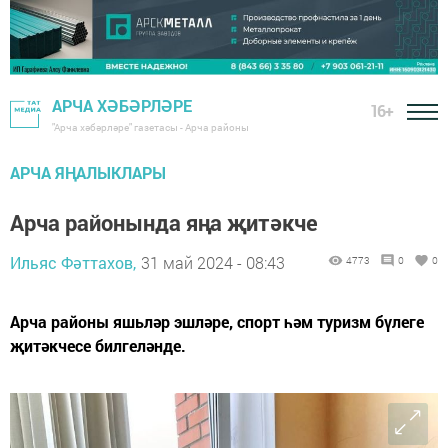
АРЧА ХӘБӘРЛӘРЕ
16+
"Арча хәбәрләре" газетасы - Арча районы
АРЧА ЯҢАЛЫКЛАРЫ
Арча районында яңа җитәкче
Ильяс Фәттахов,
31 май 2024 - 08:43
4773
0
0
Арча районы яшьләр эшләре, спорт һәм туризм бүлеге
җитәкчесе билгеләнде.