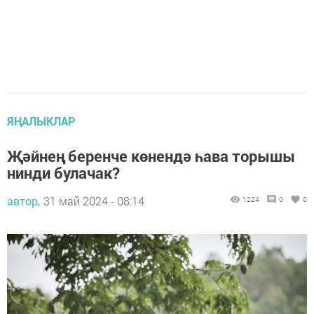
ЯҢАЛЫКЛАР
Җәйнең беренче көнендә һава торышы
нинди булачак?
автор,
31 май 2024 - 08:14
1224
0
0