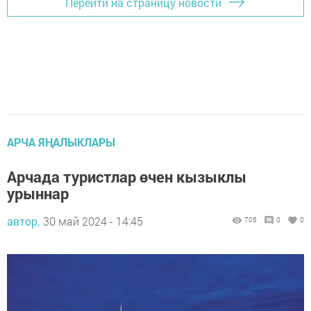
Перейти на страницу новости
АРЧА ЯҢАЛЫКЛАРЫ
Арчада туристлар өчен кызыклы
урыннар
автор,
30 май 2024 - 14:45
705
0
0