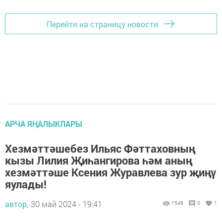
Перейти на страницу новости
АРЧА ЯҢАЛЫКЛАРЫ
Хезмәттәшебез Ильяс Фәттаховның
кызы Лилия Җиһангирова һәм аның
хезмәттәше Ксения Журавлева зур җиңү
яулады!
автор,
30 май 2024 - 19:41
1546
0
1