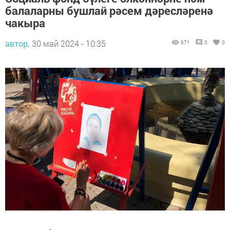
балаларны бушлай рәсем дәресләренә
чакыра
автор,
30 май 2024 - 10:35
671
0
0