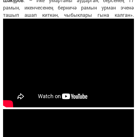
Шәкүров
. – Ике умартаны аударган, берсенең 17
рамын, икенчесенең берничә рамын урман эченә
ташып ашап киткән, чыбыклары гына калган».