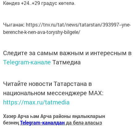
Көндез +24..+29 градус көтелә.
Чыганак: https://tnv.ru/tat/news/tatarstan/393997--yne-
berenche-k-nen-ava-toryshy-bilgele/
Следите за самым важным и интересным в
Telegram-канале
Татмедиа
Читайте новости Татарстана в
национальном мессенджере MАХ:
https://max.ru/tatmedia
Хәзер Арча һәм Арча районы яңалыкларын
безнең
Telegram-каналдан
да белә аласыз