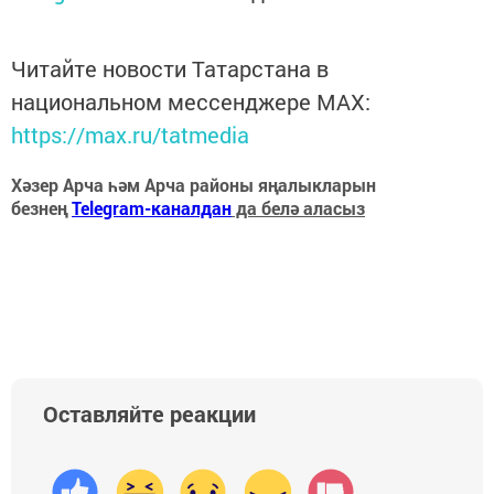
Читайте новости Татарстана в
национальном мессенджере MАХ:
https://max.ru/tatmedia
Хәзер Арча һәм Арча районы яңалыкларын
безнең
Telegram-каналдан
да белә аласыз
Оставляйте реакции