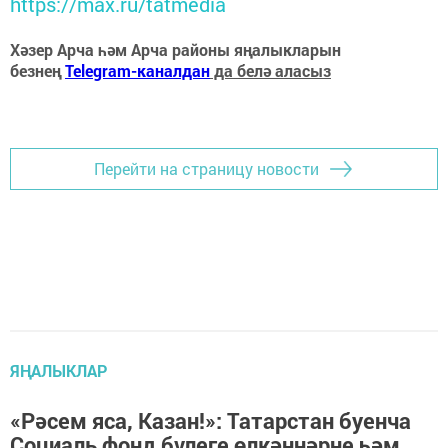
https://max.ru/tatmedia
Хәзер Арча һәм Арча районы яңалыкларын
безнең
Telegram-каналдан
да белә аласыз
Перейти на страницу новости
ЯҢАЛЫКЛАР
«Рәсем яса, Казан!»: Татарстан буенча
Социаль фонд бүлеге өлкәннәрне һәм