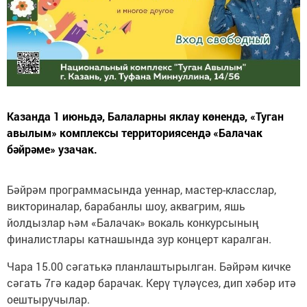
Казанда 1 июньдә, Балаларны яклау көнендә, «Туган
авылым» комплексы территориясендә «Балачак
бәйрәме» узачак.
Бәйрәм программасында уеннар, мастер-класслар,
викториналар, барабанлы шоу, аквагрим, яшь
йолдызлар һәм «Балачак» вокаль конкурсының
финалистлары катнашында зур концерт каралган.
Чара 15.00 сәгатькә планлаштырылган. Бәйрәм кичке
сәгать 7гә кадәр барачак. Керү түләүсез, дип хәбәр итә
оештыручылар.