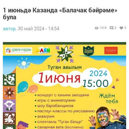
1 июньдә Казанда «Балачак бәйрәме»
була
автор,
30 май 2024 - 14:54
1015
0
0