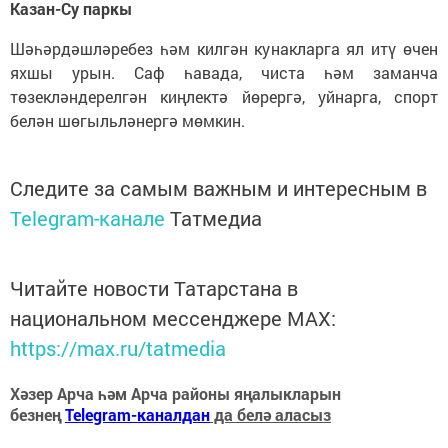
Казан-Су паркы
Шәһәрдәшләребез һәм килгән кунакларга ял итү өчен
яхшы урын. Саф һавада, чиста һәм заманча
төзекләндерелгән киңлектә йөрергә, уйнарга, спорт
белән шөгыльләнергә мөмкин.
Следите за самым важным и интересным в
Telegram-канале
Татмедиа
Читайте новости Татарстана в
национальном мессенджере MАХ:
https://max.ru/tatmedia
Хәзер Арча һәм Арча районы яңалыкларын
безнең
Telegram-каналдан
да белә аласыз