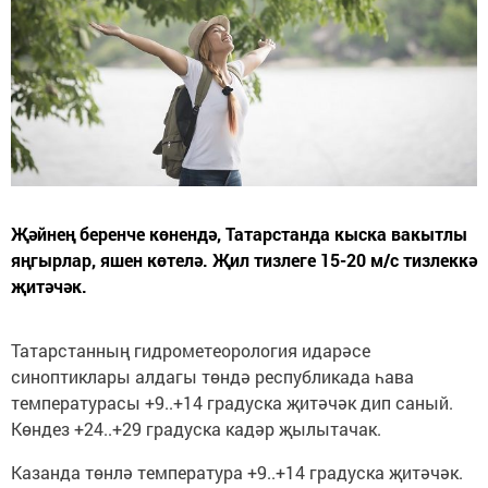
Җәйнең беренче көнендә, Татарстанда кыска вакытлы
яңгырлар, яшен көтелә. Җил тизлеге 15-20 м/с тизлеккә
җитәчәк.
Татарстанның гидрометеорология идарәсе
синоптиклары алдагы төндә республикада һава
температурасы +9..+14 градуска җитәчәк дип саный.
Көндез +24..+29 градуска кадәр җылытачак.
Казанда төнлә температура +9..+14 градуска җитәчәк.