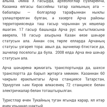
алына. Әмма Х гасырда, археологлар сүзләренчә,
Казанка елгасы бассейны татар халкының ата –
бабалары — болгарлар тарафыннан ныклы
үзләштерелгән булган, ә хәзерге Арча районы
территориясендә таш гасыр чорыннан ук кешеләр
яшәгән. 17 гасыр башында Арча рус ныгытмасына
әверелә, 18 гасыр ахырына Казан өязе шәһәре
статусын ала. Аннан соң төрле елларда Арчаның
статусы үзгәреп тора: авыл да, зшчнеләр бтистәсе дә,
зшчеләр поселогы да була. 2008 елда Арча янә шәһәр
статусын ала.
Арча шәһәренә җәмәгать транспортында да, шәхси
транспортта да барып җитәргә мөмкин. Казаннан 60
чакрым ераклыктагы Арча станциясе Татарстан,
Удмуртия һәм Киров өлкәсенең 72 станциясе белән
электричкалар белән тоташтырылган.
Туристлар өчен Тукайның туган ягында карар, ял итәр
өчен урыннар шактый.