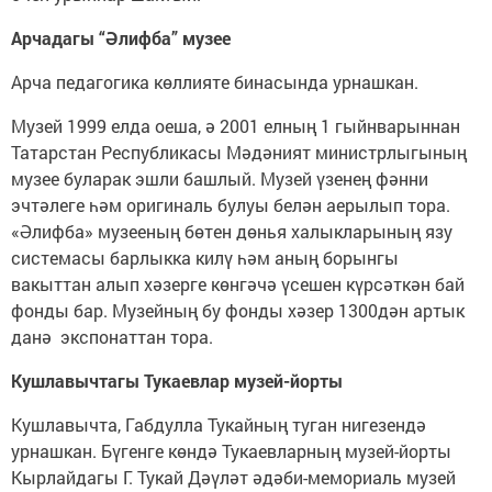
Арчадагы “Әлифба” музее
Арча педагогика көллияте бинасында урнашкан.
Музей 1999 елда оеша, ә 2001 елның 1 гыйнварыннан
Татарстан Республикасы Мәдәният министрлыгының
музее буларак эшли башлый. Музей үзенең фәнни
эчтәлеге һәм оригиналь булуы белән аерылып тора.
«Әлифба» музееның бөтен дөнья халыкларының язу
системасы барлыкка килү һәм аның борынгы
вакыттан алып хәзерге көнгәчә үсешен күрсәткән бай
фонды бар. Музейның бу фонды хәзер 1300дән артык
данә экспонаттан тора.
Кушлавычтагы Тукаевлар музей-йорты
Кушлавычта, Габдулла Тукайның туган нигезендә
урнашкан. Бүгенге көндә Тукаевларның музей-йорты
Кырлайдагы Г. Тукай Дәүләт әдәби-мемориаль музей