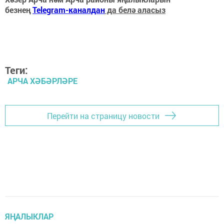
безнең
Telegram-каналдан
да белә аласыз
Теги:
АРЧА ХӘБӘРЛӘРЕ
Перейти на страницу новости
ЯҢАЛЫКЛАР