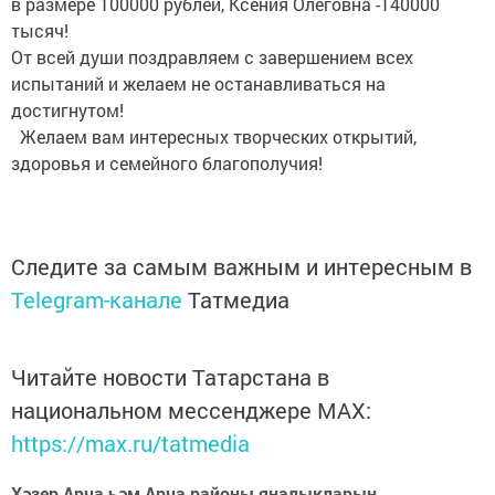
в размере 100000 рублей, Ксения Олеговна -140000
тысяч!
От всей души поздравляем с завершением всех
испытаний и желаем не останавливаться на
достигнутом!
Желаем вам интересных творческих открытий,
здоровья и семейного благополучия!
Следите за самым важным и интересным в
Telegram-канале
Татмедиа
Читайте новости Татарстана в
национальном мессенджере MАХ:
https://max.ru/tatmedia
Хәзер Арча һәм Арча районы яңалыкларын