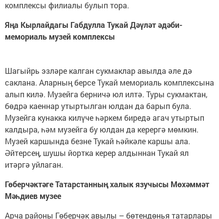
комплексы филиалы булып тора.
Яңа Кырлайдагы Габдулла Тукай Дәүләт әдәби-
мемориаль музей комплексы
Шагыйрь эзләре калган сукмаклар авылда әле дә
саклана. Аларның берсе Тукай мемориаль комплексына
алып килә. Музейга берничә юл илтә. Туры сукмактан,
бөдрә каеннар утыртылган юлдан да барып була.
Музейга кунакка килүче һәркем биредә агач утыртып
калдыра, һәм музейга бу юлдан да керергә мөмкин.
Музей каршында безне Тукай һәйкәле каршы ала.
Әйтерсең, шушы йортка керер алдыннан Тукай ял
итәргә уйлаган.
Гөберчәктәге Татарстанның халык язучысы Мөхәммәт
Мәһдиев музее
Арча районы Гөберчәк авылы – бөтендөнья татарлары