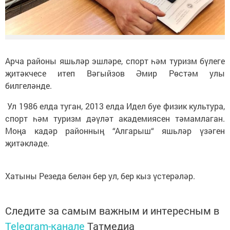
Арча районы яшьләр эшләре, спорт һәм туризм бүлеге
җитәкчесе итеп Вәгыйзов Әмир Рөстәм улы
билгеләнде.
Ул 1986 елда туган, 2013 елда Идел буе физик культура,
спорт һәм туризм дәүләт академиясен тәмамлаган.
Моңа кадәр районның “Алгарыш“ яшьләр үзәген
җитәкләде.
Хатыны Резеда белән бер ул, бер кыз үстерәләр.
Следите за самым важным и интересным в
Telegram-канале
Татмедиа