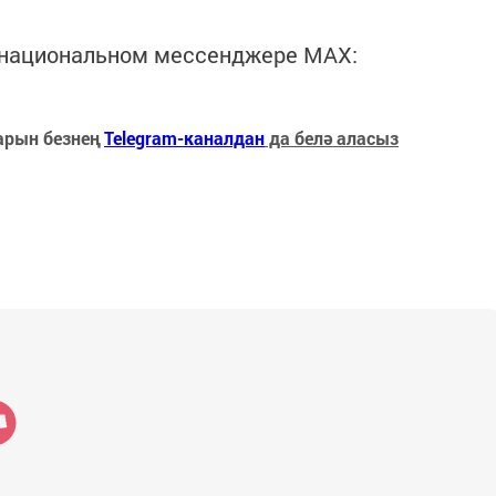
в национальном мессенджере MАХ:
арын безнең
Telegram-каналдан
да белә аласыз