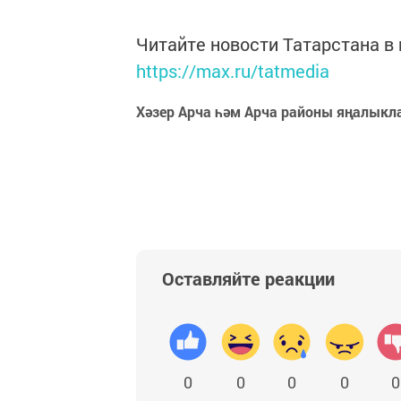
Читайте новости Татарстана 
https://max.ru/tatmedia
Хәзер Арча һәм Арча районы яңалыкл
Оставляйте реакции
0
0
0
0
0