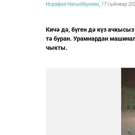
Исрафил Насыйбуллин,
17 гыйнвар 202
Кичә дә, бүген дә күз ачкысы
тә буран. Урамнардан машина
чыкты.