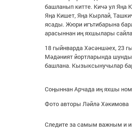
башланып китте. Кичә ул Яңа 
Яңа Кишет, Яңа Кырлай, Ташк
ясады. Жюри игътибарына бар
арасыннан иң яхшылары сайл
18 гыйнварда Хәсәншәех, 23 г
Мәдәният йортларында шундый 
башлана. Кызыксынучылар ба
Соңыннан Арчада иң яхшы номе
Фото авторы Ләйлә Хәкимова
Следите за самым важным и 