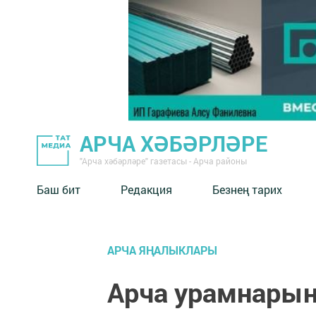
АРЧА ХӘБӘРЛӘРЕ
"Арча хәбәрләре" газетасы - Арча районы
Баш бит
Редакция
Безнең тарих
АРЧА ЯҢАЛЫКЛАРЫ
Арча урамнарын