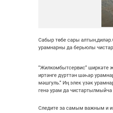
Сабыр төбе сары алтын,диләр
урамнарны да берьюлы чистар
"Жилкомбытсервис" ширкәте җ
иртәнге дүрттән шәһәр урамна
мәшгуль." Иң элек үзәк урамн
генә урам да чистартылмыйча 
Следите за самым важным и 