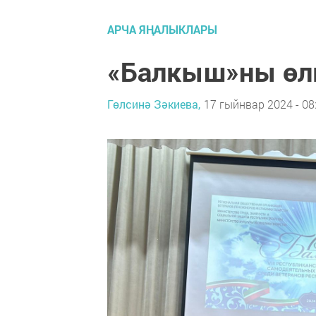
АРЧА ЯҢАЛЫКЛАРЫ
«Балкыш»ны өл
Гөлсинә Зәкиева,
17 гыйнвар 2024 - 08