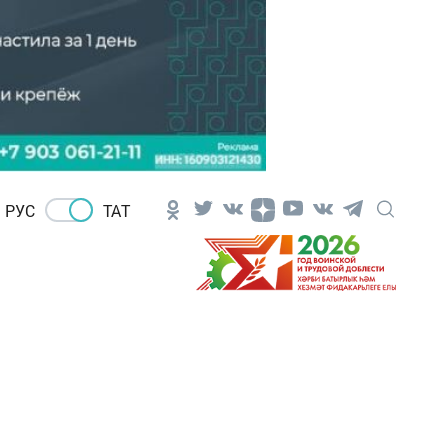
РУС
ТАТ