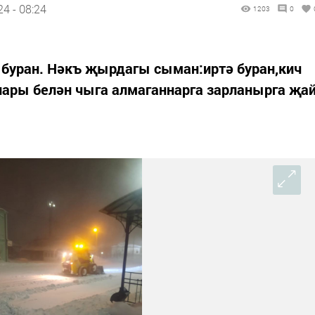
4 - 08:24
1203
0
з буран. Нәкъ җырдагы сыман:иртә буран,кич
лары белән чыга алмаганнарга зарланырга җа