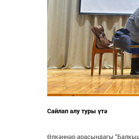
Сайлап алу туры үтә
Өлкәннәр арасындагы "Балкыш