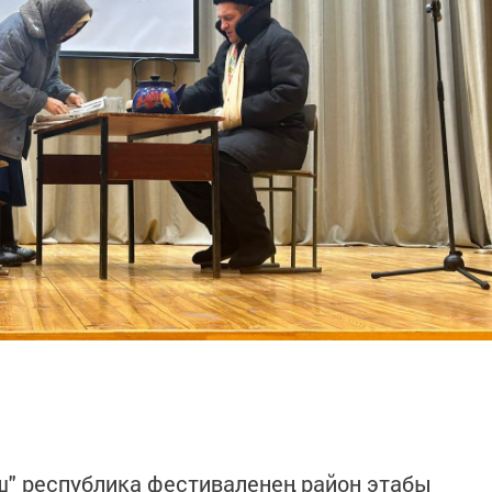
" республика фестиваленең район этабы