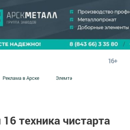
16+
Реклама в Арске
Элемтә
 16 техника чистарта