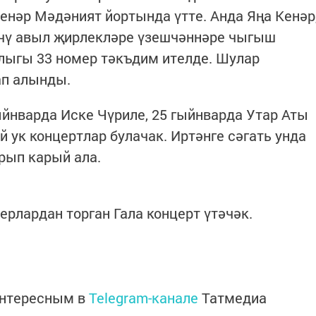
Кенәр Мәдәният йортында үтте. Анда Яңа Кенәр
ичү авыл җирлекләре үзешчәннәре чыгыш
лыгы 33 номер тәкъдим ителде. Шулар
ап алынды.
ыйнварда Иске Чүриле, 25 гыйнварда Утар Аты
ук концертлар булачак. Иртәнге сәгать унда
рып карый ала.
рлардан торган Гала концерт үтәчәк.
интересным в
Telegram-канале
Татмедиа