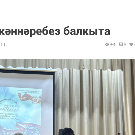
кәннәребез балкыта
:11
949
0