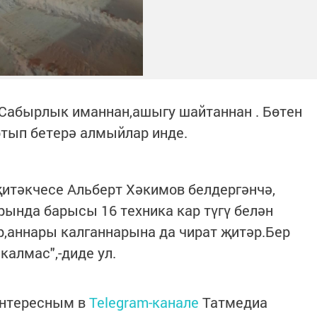
.Сабырлык иманнан,ашыгу шайтаннан . Бөтен
тып бетерә алмыйлар инде.
итәкчесе Альберт Хәкимов белдергәнчә,
рында барысы 16 техника кар түгү белән
ар,аннары калганнарына да чират җитәр.Бер
калмас",-диде ул.
интересным в
Telegram-канале
Татмедиа