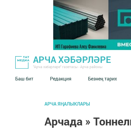
АРЧА ХӘБӘРЛӘРЕ
"Арча хәбәрләре" газетасы - Арча районы
Баш бит
Редакция
Безнең тарих
АРЧА ЯҢАЛЫКЛАРЫ
Арчада » Тоннел