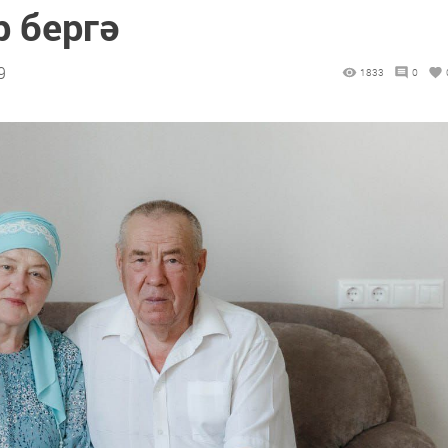
р бергә
9
1833
0