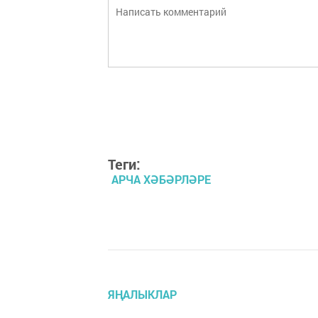
Теги:
АРЧА ХӘБӘРЛӘРЕ
ЯҢАЛЫКЛАР