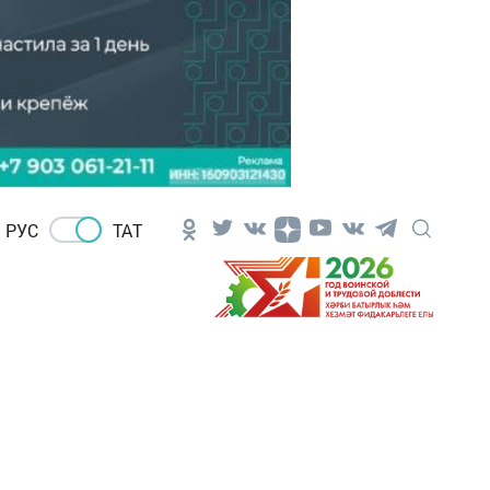
РУС
ТАТ