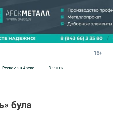
16+
Реклама в Арске
Элемтә
ь» була