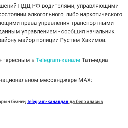
рушений ПДД РФ водителями, управляющими
остоянии алкогольного, либо наркотического
меющими права управления транспортными
данным управлением - сообщил начальник
району майор полиции Рустем Хакимов.
интересным в
Telegram-канале
Татмедиа
в национальном мессенджере MАХ:
арын безнең
Telegram-каналдан
да белә аласыз