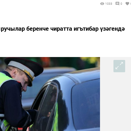
1033
0
ручылар беренче чиратта игътибар үзәгендә