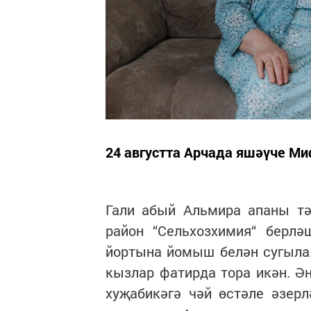
24 августта Арчада яшәүче М
Гали абый Альмира апаны тә
район “Сельхозхимия“ берлә
йортына йомыш белән сугыла.
кызлар фатирда тора икән. 
хуҗабикәгә чәй өстәле әзерл