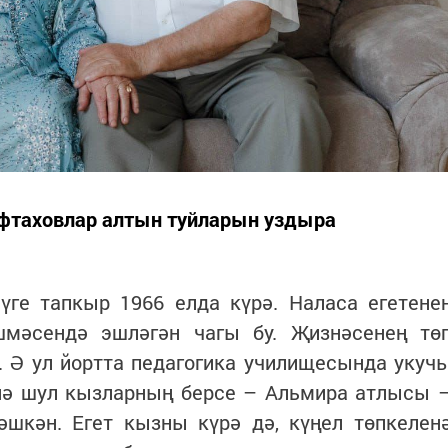
ифтаховлар алтын туйларын уздыра
үге тапкыр 1966 елда күрә. Наласа егетене
шмәсендә эшләгән чагы бу. Җизнәсенең тө
 Ә ул йортта педагогика училищесында укуч
Әнә шул кызларның берсе – Альмира атлысы 
әшкән. Егет кызны күрә дә, күңел төпкелен