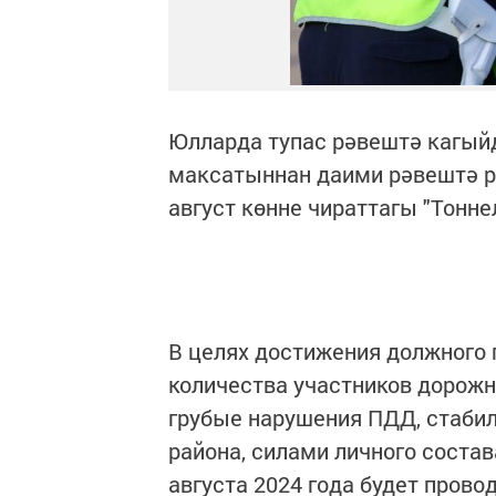
Юлларда тупас рәвештә кагыйд
максатыннан даими рәвештә ре
август көнне чираттагы "Тон
В целях достижения должного
количества участников дорож
грубые нарушения ПДД, стабил
района, силами личного соста
августа 2024 года будет пров