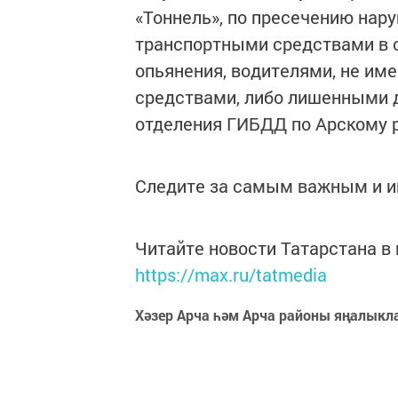
«Тоннель», по пресечению на
транспортными средствами в с
опьянения, водителями, не и
средствами, либо лишенными 
отделения ГИБДД по Арскому 
Следите за самым важным и 
Читайте новости Татарстана 
https://max.ru/tatmedia
Хәзер Арча һәм Арча районы яңалыкл