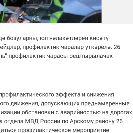
ә бозуларны, юл һәлакәтләрен кисәтү
йдлар, профилактик чаралар үткәрелә. 26
нель" профилактик чарасы оештырылачак
 профилактического эффекта и снижения
ного движения, допускающих преднамеренные
изации обстановки с аварийностью на дорогах
ва отдела МВД России по Арскому району 26
одиться профилактическое мероприятие