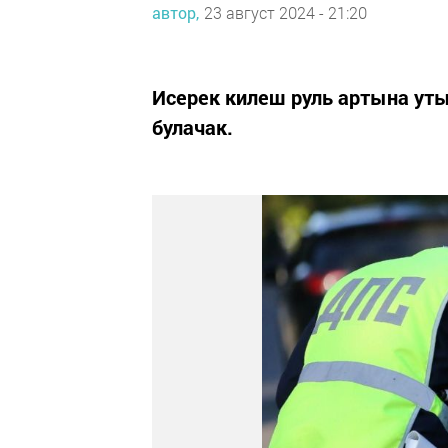
автор,
23 август 2024 - 21:20
Исерек килеш руль артына уты
булачак.