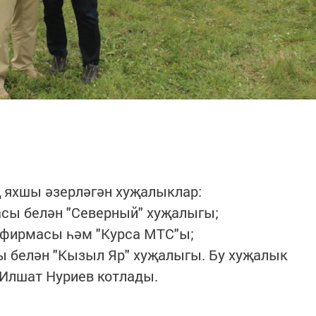
ң яхшы әзерләгән хуҗалыклар:
масы белән "Северный" хуҗалыгы;
рофирмасы һәм "Курса МТС"ы;
сы белән "Кызыл Яр" хуҗалыгы. Бу хуҗалык
Илшат Нуриев котлады.