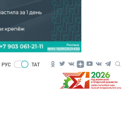
РУС
ТАТ