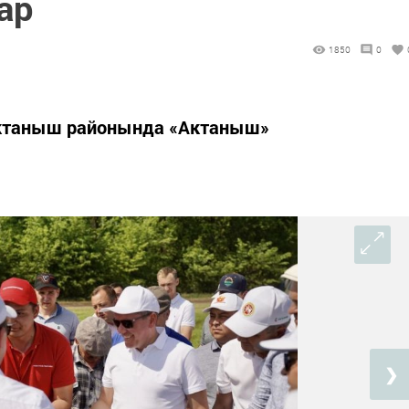
ар
1850
0
Актаныш районында «Актаныш»
❯