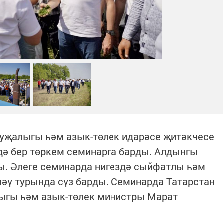
хуҗалыгы һәм азык-төлек идарәсе җитәкчесе
дә бер төркем семинарга барды. Алдынгы
ы. Әлеге семинарда нигездә сыйфатлы һәм
әү турында сүз барды. Семинарда Татарстан
ыгы һәм азык-төлек министры Марат