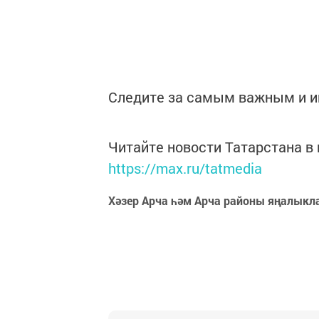
Следите за самым важным и 
Читайте новости Татарстана 
https://max.ru/tatmedia
Хәзер Арча һәм Арча районы яңалыкл