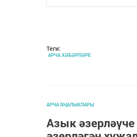
Теги:
АРЧА ХӘБӘРЛӘРЕ
АРЧА ЯҢАЛЫКЛАРЫ
Азык әзерләүче
әзерләгән хуҗа