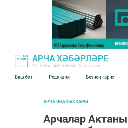
АРЧА ХӘБӘРЛӘРЕ
"Арча хәбәрләре" газетасы - Арча районы
Баш бит
Редакция
Безнең тарих
АРЧА ЯҢАЛЫКЛАРЫ
Арчалар Актан