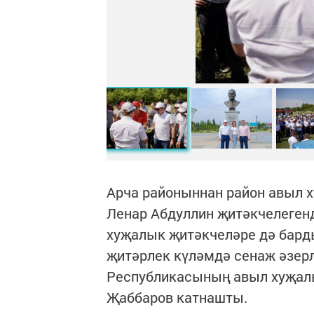
Арча районыннан район авыл 
Ленар Абдуллин җитәкчелеген
хуҗалык җитәкчеләре дә бард
җитәрлек күләмдә сенаж әзерл
Республикасының авыл хуҗал
Җаббаров катнашты.