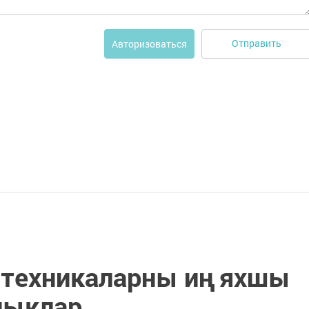
Отправить
Авторизоваться
 техникаларны иң яхшы
лыклар