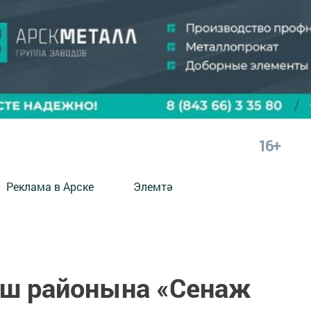
16+
Реклама в Арске
Элемтә
ыш районына «Сенаж