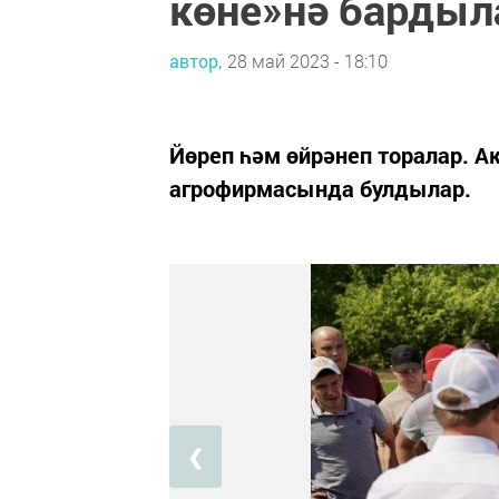
көне»нә бардыл
автор,
28 май 2023 - 18:10
Йөреп һәм өйрәнеп торалар. 
агрофирмасында булдылар.
❮