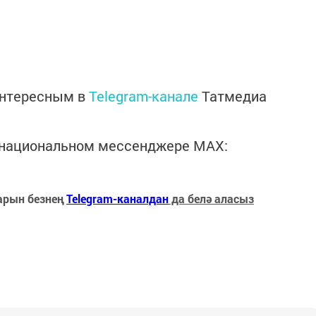
интересным в
Telegram-канале
Татмедиа
в национальном мессенджере MАХ:
арын безнең
Telegram-каналдан
да белә аласыз