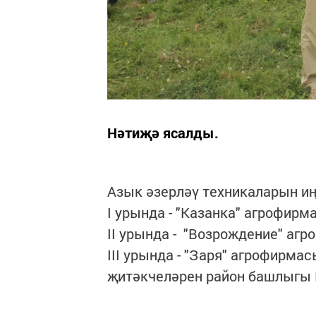
Нәтиҗә ясалды.
Азык әзерләү техникаларын и
I урында - "Казанка" агрофир
II урында - "Возрождение" аг
III урында - "Заря" агрофирма
җитәкчеләрен район башлыгы 