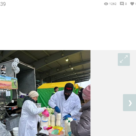
:39
1262
0
❯