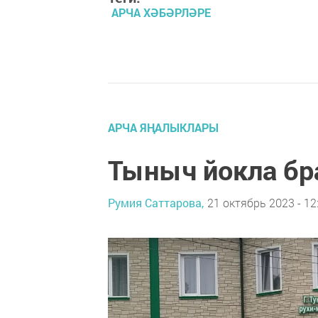
АРЧА ХӘБӘРЛӘРЕ
АРЧА ЯҢАЛЫКЛАРЫ
Тыныч йокла бра
Румия Саттарова,
21 октябрь 2023 - 12