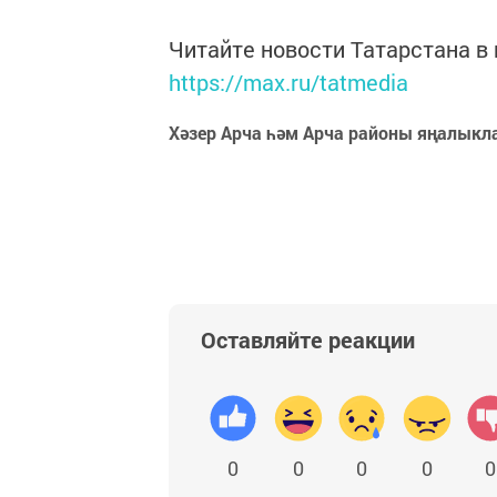
Читайте новости Татарстана 
https://max.ru/tatmedia
Хәзер Арча һәм Арча районы яңалыкл
Оставляйте реакции
0
0
0
0
0