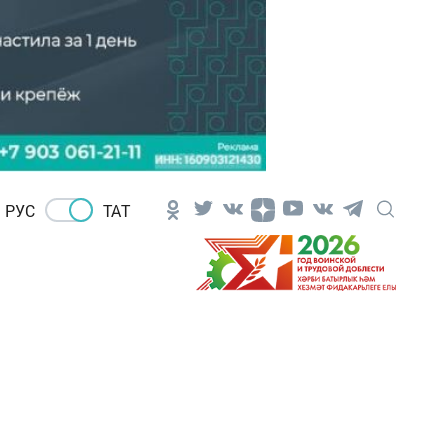
РУС
ТАТ