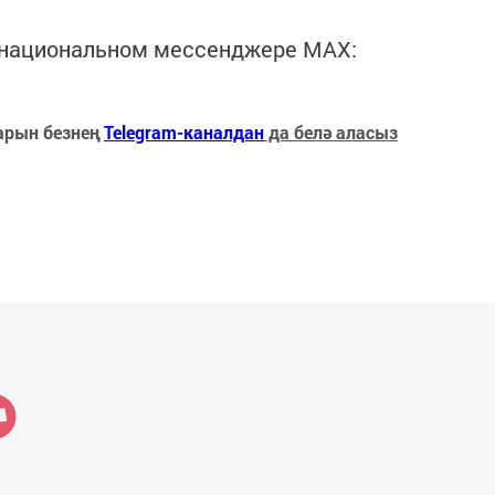
в национальном мессенджере MАХ:
арын безнең
Telegram-каналдан
да белә аласыз