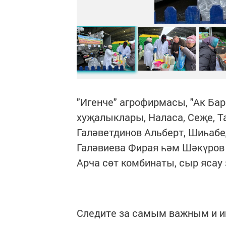
"Игенче" агрофирмасы, "Ак Ба
хуҗалыклары, Наласа, Сеҗе, Т
Галәветдинов Альберт, Шиһаб
Галәвиева Фирая һәм Шәкүров
Арча сөт комбинаты, сыр ясау
Следите за самым важным и 