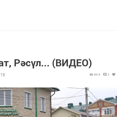
т, Рәсүл... (ВИДЕО)
:18
8619
0