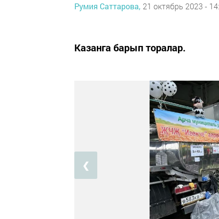
Румия Саттарова,
21 октябрь 2023 - 14
Казанга барып торалар.
❮