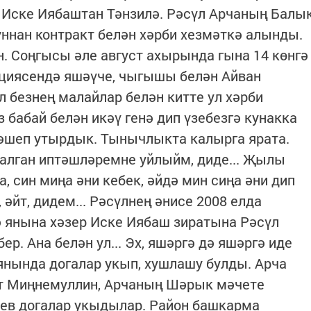
е Иске Иябаштан Тәнзилә. Рәсүл Арчаның Балы
ннан контракт белән хәрби хезмәткә алынды.
н. Соңгысы әле август ахырында гына 14 көнгә
анциясендә яшәүче, чыгышы белән Айван
л безнең малайлар белән китте ул хәрби
 бабай белән икәү генә дип үзебезгә кунакка
әшеп утырдык. Тынычлыкта калырга ярата.
 калган иптәшләремне уйлыйм, диде... Җылы
, син миңа әни кебек, әйдә мин сиңа әни дип
, әйт, дидем... Рәсүлнең әнисе 2008 елда
нә янына хәзер Иске Иябаш зиратына Рәсүл
ер. Ана белән ул... Эх, яшәргә дә яшәргә иде
 янында догалар укып, хушлашу булды. Арча
т Миңнемуллин, Арчаның Шәрык мәчете
ев догалар укыдылар. Район башкарма