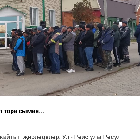
 тора сыман...
кайтып җирләделәр. Ул - Рәис улы Рәсүл