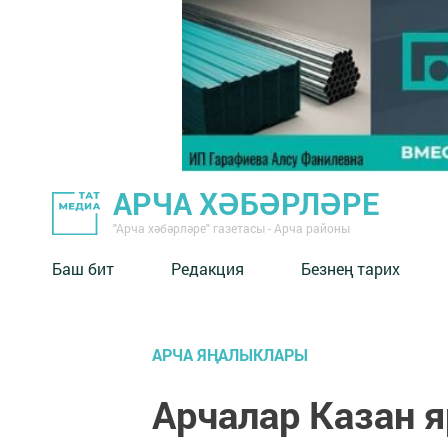
АРЧА ХӘБӘРЛӘРЕ
"Арча хәбәрләре" газетасы - Арча районы
Баш бит
Редакция
Безнең тарих
АРЧА ЯҢАЛЫКЛАРЫ
Арчалар Казан 