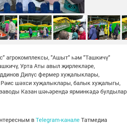
рс" агрокомплексы, "Ашыт" һәм "Ташкичү"
ашкичү, Урта Аты авыл җирлекләре,
еддинов Дилүс фермер хуҗалыклары,
 Рәис шәхси хуҗалыклары, балык хуҗалыгы,
 заводы Казан шәһәрендә ярминкәдә булдылар
интересным в
Telegram-канале
Татмедиа