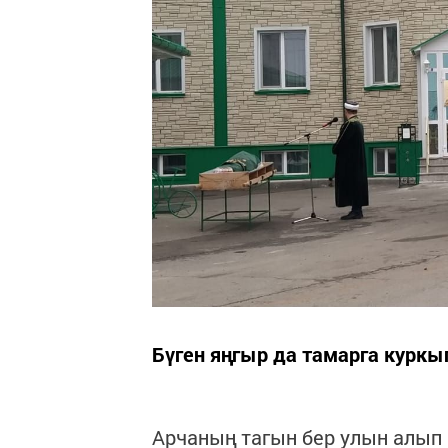
Бүген яңгыр да тамарга куркып
Арчаның тагын бер улын алып 