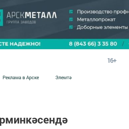
16+
Реклама в Арске
Элемтә
ярминкәсендә