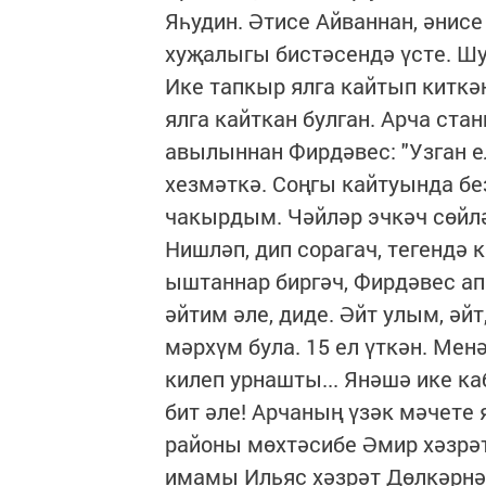
Яһудин. Әтисе Айваннан, әнис
хуҗалыгы бистәсендә үсте. Шу
Ике тапкыр ялга кайтып киткә
ялга кайткан булган. Арча ст
авылыннан Фирдәвес: "Узган е
хезмәткә. Соңгы кайтуында без
чакырдым. Чәйләр эчкәч сөйл
Нишләп, дип сорагач, тегендә
ыштаннар биргәч, Фирдәвес апа
әйтим әле, диде. Әйт улым, әйт
мәрхүм була. 15 ел үткән. Ме
килеп урнашты... Янәшә ике каб
бит әле! Арчаның үзәк мәчете
районы мөхтәсибе Әмир хәзрә
имамы Ильяс хәзрәт Дөлкәрнә