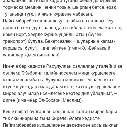
аралашкан, эш иткән кадәр туганы белән дә күрешеп
тормаска мөмкин, чөнки тозың, шырпың бетсә, ерак
туганыңа түгел, ә якын күршеңә чабасың.
Пәйгамбәребез салләллаһу галәйһи вә сәлләм: “Бу
дөнья бәхете дүрт нәрсәдән гыйбарәт: игелекле хатын,
иркен йорт, хәерле күрше, уңайлы атың (бүген
транспорт) булуда. Бәхетсезлек – шуларның капма-
каршысы булу”, – дип әйткән (имам Әл-Бәйһакый
хәдисләр җыентыгыннан).
Икенче бер хәдистә Расүлуллаһ салләллаһу галәйһи вә
сәлләм: “Җәбраил галәйһиссәлам миңа күршеләргә
яхшы мөнәсәбәттә булуның мөһимлеген нәсыйхәт
итүне шулкадәр озак дәвам итте, хәтта ул күршеләрне
мирас алучылар исемлегенә кертер дип уйладым”, –
дигән (имамнар Әл-Бохари, Мөслим).
Кеше вафат булганнан соң аннан калган мирас бары
тик якыннарына гына бирелә. Әлеге хәдистә
Пәйгамбәребез күршеләрнең дәрәҗәсен ассызыклап,