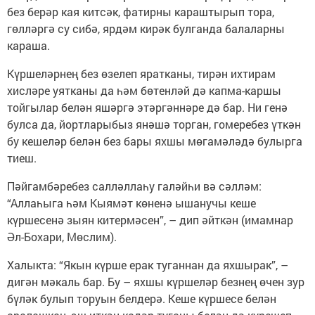
без берәр кая китсәк, фатирны караштырып тора,
гөлләргә су сибә, ярдәм кирәк булганда балаларны
караша.
Күршеләрнең без өзелеп яратканы, тирән ихтирам
хисләре уятканы да һәм бөтенләй дә капма-каршы
тойгылар белән яшәргә этәргәннәре дә бар. Ни генә
булса да, йортларыбыз янәшә торган, гомеребез үткән
бу кешеләр белән без бары яхшы мөгамәләдә булырга
тиеш.
Пәйгамбәребез салләллаһу галәйһи вә сәлләм:
“Аллаһыга һәм Кыямәт көненә ышанучы кеше
күршесенә зыян китермәсен”, – дип әйткән (имамнар
Әл-Бохари, Мөслим).
Халыкта: “Якын күрше ерак туганнан да яхшырак”, –
дигән мәкаль бар. Бу – яхшы күршеләр безнең өчен зур
бүләк булып торуын белдерә. Кеше күршесе белән