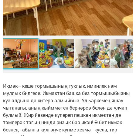
Икмәк– кеше тормышының туклык, иминлек һәм
муллык билгесе. Икмәктән башка без тормышыбызны
күз алдына да китерә алмыйбыз. Ул һәркемең яшәү
чыганагы, аның кыйммәтен бернәрсә белән дә үлчәп
булмый. Җир йөзендә күпереп пешкән икмәктән дә
тәмлерәк тагын нинди ризык бар икән! Ә бит икмәк
безнең табынга килгәнче күпме хезмәт куела, тир