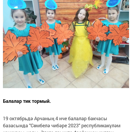
Балалар тик тормый.
19 октябрьдә Арчаның 4 нче балалар бакчасы
базасында "Сөмбелә чибәре 2023" республикакүләм