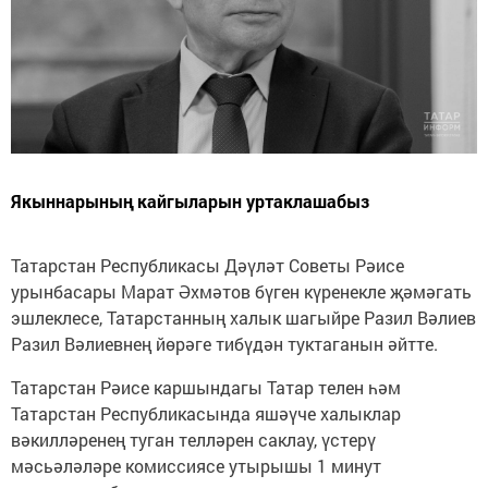
Якыннарының кайгыларын уртаклашабыз
Татарстан Республикасы Дәүләт Советы Рәисе
урынбасары Марат Әхмәтов бүген күренекле җәмәгать
эшлеклесе, Татарстанның халык шагыйре Разил Вәлиев
Разил Вәлиевнең йөрәге тибүдән туктаганын әйтте.
Татарстан Рәисе каршындагы Татар телен һәм
Татарстан Республикасында яшәүче халыклар
вәкилләренең туган телләрен саклау, үстерү
мәсьәләләре комиссиясе утырышы 1 минут