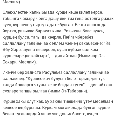
Мөслим).
Элек-электән халкыбызда күрше кеше килеп керсә,
табынга чакыру, чәйгә дәшү яки тиз генә өстәлгә ризык
куеп, күршене утырту гадәте булган. Бергә ашаганда
йортка, ризыкка бәрәкәт килә. Ризыкны бүлешүчең
күршең булса, тагы да хәерле. Пәйгамбәребез
салләллаһу галәйһи вә сәлләм үзенең сәхабәсенә: “Йә,
Әбү Зәрр, шулпа пешерсәң, суын күбрәк сал һәм
күршеләреңне кайгырт”, – дип әйткән (Имамнар Әл-
Бохари, Мөслим).
Икенче бер хәдистә Расүлебез салләллаһу галәйһи вә
сәлләмнең: “Күршесе ач булуын белә торып, үзе тук
хәлдә йокларга ятучы кеше бездән түгел”, – дип әйткән
сүзләре тапшырылган (имам Әт-Табәрани).
Күрше хакы олуг хак, бу хакны тиешенчә үтәү мөселман
кешесенең бурычы. Күркәм мөгамәләдә булган күрше
белән туганнардай яшәү үзе дөнья бәхете, күңел