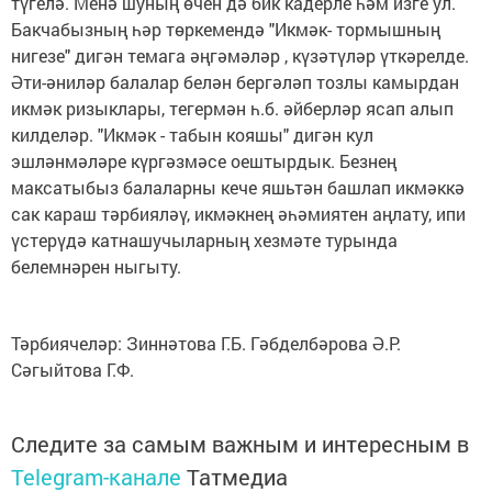
түгелә. Менә шуның өчен дә бик кадерле һәм изге ул.
Бакчабызның һәр төркемендә "Икмәк- тормышның
нигезе" дигән темага әңгәмәләр , күзәтүләр үткәрелде.
Әти-әниләр балалар белән бергәләп тозлы камырдан
икмәк ризыклары, тегермән һ.б. әйберләр ясап алып
килделәр. "Икмәк - табын кояшы" дигән кул
эшләнмәләре күргәзмәсе оештырдык. Безнең
максатыбыз балаларны кече яшьтән башлап икмәккә
сак караш тәрбияләү, икмәкнең әһәмиятен аңлату, ипи
үстерүдә катнашучыларның хезмәте турында
белемнәрен ныгыту.
Тәрбиячеләр: Зиннәтова Г.Б. Гәбделбәрова Ә.Р.
Сәгыйтова Г.Ф.
Следите за самым важным и интересным в
Telegram-канале
Татмедиа