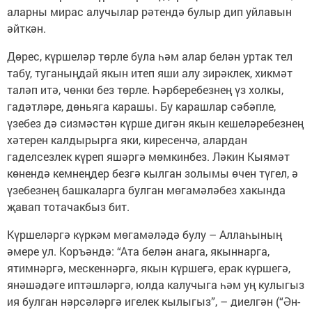
аларны мирас алучылар рәтендә булыр дип уйлавын
әйткән.
Дөрес, күршеләр төрле була һәм алар белән уртак тел
табу, туганыңдай якын итеп яши алу зирәклек, хикмәт
таләп итә, чөнки без төрле. Һәрберебезнең үз холкы,
гадәтләре, дөньяга карашы. Бу карашлар сәбәпле,
үзебез дә сизмәстән күрше дигән якын кешеләребезнең
хәтерен калдырырга яки, киресенчә, алардан
гаделсезлек күреп яшәргә мөмкинбез. Ләкин Кыямәт
көнендә кемнеңдер безгә кылган золымы өчен түгел, ә
үзебезнең башкаларга булган мөгамәләбез хакында
җавап тотачакбыз бит.
Күршеләргә күркәм мөгамәләдә булу – Аллаһының
әмере ул. Коръәндә: “Ата белән анага, якыннарга,
ятимнәргә, мескеннәргә, якын күршегә, ерак күршегә,
янәшәдәге иптәшләргә, юлда калучыга һәм уң кулыгыз
ия булган нәрсәләргә игелек кылыгыз”, – диелгән (“Ән-