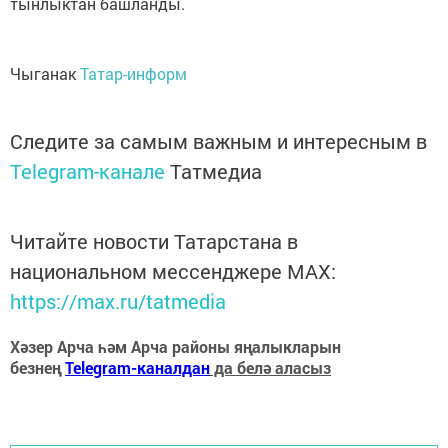
тынлыктан башланды.
Чыганак
Татар-информ
Следите за самым важным и интересным в
Telegram-канале
Татмедиа
Читайте новости Татарстана в
национальном мессенджере MАХ:
https://max.ru/tatmedia
Хәзер Арча һәм Арча районы яңалыкларын
безнең
Telegram-каналдан
да белә аласыз