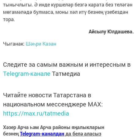
тынычлыгы. Ә инде күршеләр безгә карата без теләгән
мөгамәләдә булмаса, моны хәл итү безнең үзебездән
тора.
Айсылу Юлдашева.
Чыганак:
Шәһри Казан
Следите за самым важным и интересным в
Telegram-канале
Татмедиа
Читайте новости Татарстана в
национальном мессенджере MАХ:
https://max.ru/tatmedia
Хәзер Арча һәм Арча районы яңалыкларын
безнең
Telegram-каналдан
да белә аласыз