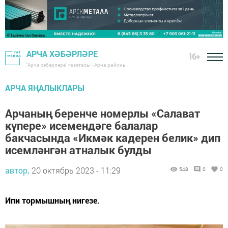
АРЧА ХӘБӘРЛӘРЕ
16+
"Арча хәбәрләре" газетасы - Арча районы
АРЧА ЯҢАЛЫКЛАРЫ
Арчаның беренче номерлы «Салават
күпере» исемендәге балалар
бакчасында «Икмәк кадерен белик» дип
исемләнгән атналык булды
автор,
20 октябрь 2023 - 11:29
548
0
0
Ипи тормышның нигезе.