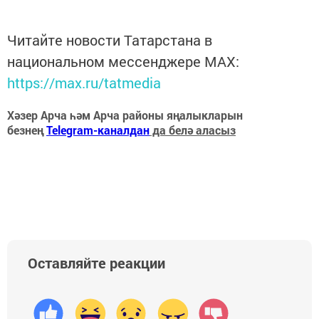
Читайте новости Татарстана в
национальном мессенджере MАХ:
https://max.ru/tatmedia
Хәзер Арча һәм Арча районы яңалыкларын
безнең
Telegram-каналдан
да белә аласыз
Оставляйте реакции