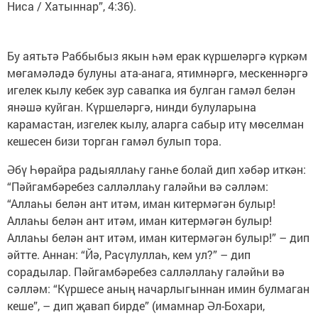
Ниса / Хатыннар”, 4:36).
Бу аятьтә Раббыбыз якын һәм ерак күршеләргә күркәм
мөгамәләдә булуны ата-анага, ятимнәргә, мескеннәргә
игелек кылу кебек зур савапка ия булган гамәл белән
янәшә куйган. Күршеләргә, нинди булуларына
карамастан, изгелек кылу, аларга сабыр итү мөселман
кешесен бизи торган гамәл булып тора.
Әбү Һөрайра радыяллаһу ганһе болай дип хәбәр иткән:
“Пәйгамбәребез салләллаһу галәйһи вә сәлләм:
“Аллаһы белән ант итәм, иман китермәгән булыр!
Аллаһы белән ант итәм, иман китермәгән булыр!
Аллаһы белән ант итәм, иман китермәгән булыр!” – дип
әйтте. Аннан: “Йә, Расүлуллаһ, кем ул?” – дип
сорадылар. Пәйгамбәребез салләллаһу галәйһи вә
сәлләм: “Күршесе аның начарлыгыннан имин булмаган
кеше”, – дип җавап бирде” (имамнар Әл-Бохари,