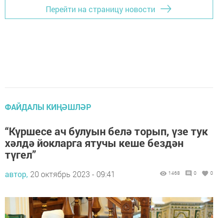
Перейти на страницу новости
ФАЙДАЛЫ КИҢӘШЛӘР
“Күршесе ач булуын белә торып, үзе тук
хәлдә йокларга ятучы кеше бездән
түгел”
автор,
20 октябрь 2023 - 09:41
1468
0
0