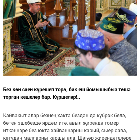
Без көн саен күрешеп тора, бик еш йомышыбыз төшә
торган кешеләр бар. Күршеләр!..
Кайвакыт алар безнең хакта бездән дә күбрәк белә,
бөтен эшебездә ярдәм итә, авыл җирендә гомер
иткәннәре без юкта хайваннарны карый, сыер сава,
көтүдән малларны каршы ала. Шәһәр җирендәгеләре