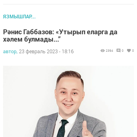
ЯЗМЫШЛАР...
Рәнис Габбазов: «Утырып еларга да
хәлем булмады...”
автор,
23 февраль 2023 - 18:16
2394
0
0