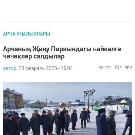
АРЧА ЯҢАЛЫКЛАРЫ
Арчаның Җиңү Паркындагы һәйкәлгә
чәчәкләр салдылар
автор,
23 февраль 2023 - 19:04
1201
0
0