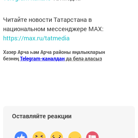
Читайте новости Татарстана в
национальном мессенджере MАХ:
https://max.ru/tatmedia
Хәзер Арча һәм Арча районы яңалыкларын
безнең
Telegram-каналдан
да белә аласыз
Оставляйте реакции