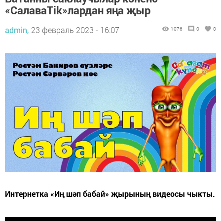
«СалаваTik»лардан яңа җыр
admin,
23 февраль 2023 - 16:07
1076
0
0
Интернетка «Иң шәп бабай» җырының видеосы чыкты.