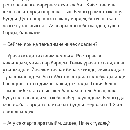
рестораннарга йөрерлек акча юк бит. Кибеттән ипи
кереп алып, үрдәкләр ашаттык. Безнең романтика шул
булды. Дүртешәр сәгать җәяү йөрдек, бөтен шәһәр
үзәген урап чыктык. Аяклары арып беткәндер, түзеп
барды, балакаем.
– Сөйгән ярыңа тәкъдимне ничек ясадың?
– Ураза аенда тәкъдим ясадым. Ресторанга
чакырдым, чәчәкләр бирдем. Гөлия ураза тоткач, ашап
утырмадык. Йөзекне тизрәк бирәсе килде, кичкә кадәр
түзә алмас идем. Азат Абитовка җайлырак булды инде.
Гөлсирингә тәкъдимне сәхнәдә ясады. Гөлия белән
тәмле әйберләр алып, кич бәйрәм иттек. Аның риза
булуына ышандым, тик барыбер каушадым. Безнең дә
мөнәсәбәтләрдә төрле вакыт булды. Бервакыт 1-2 ай
сөйләшмәдек.
– Ачу сакларга яратмыйм, дидең. Ничек түздең?