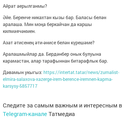
Айрат аерылганмы?
Әйе. Беренче никахтан кызы бар. Баласы белән
аралаша. Мин моңа беркайчан да каршы
килмәячәкмен.
Азат әтисенең әти-әнисе белән күрешәме?
Аралашмыйлар да. Бердәнбер онык булуына
карамастан, алар тарафыннан битарафлык бар.
Дәвамын укыгыз:
https://intertat.tatar/news/zurnalist-
elmira-salaxova-xazerge-irem-berence-iremnen-kapma-
karsysy-5857717
Следите за самым важным и интересным в
Telegram-канале
Татмедиа