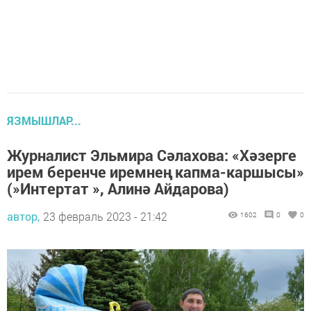
ЯЗМЫШЛАР...
Журналист Эльмира Сәлахова: «Хәзерге
ирем беренче иремнең капма-каршысы»
(»Интертат », Алинә Айдарова)
автор,
23 февраль 2023 - 21:42
1602
0
0