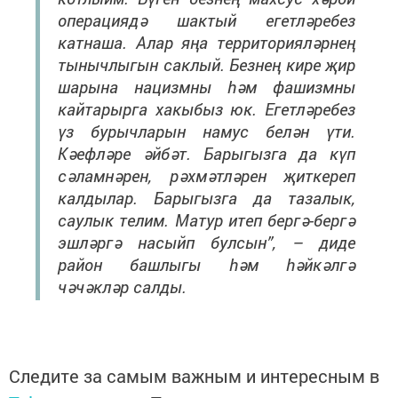
операциядә шактый егетләребез
катнаша. Алар яңа территорияләрнең
тынычлыгын саклый. Безнең кире җир
шарына нацизмны һәм фашизмны
кайтарырга хакыбыз юк. Егетләребез
үз бурычларын намус белән үти.
Кәефләре әйбәт. Барыгызга да күп
сәламнәрен, рәхмәтләрен җиткереп
калдылар. Барыгызга да тазалык,
саулык телим. Матур итеп бергә-бергә
эшләргә насыйп булсын”, – диде
район башлыгы һәм һәйкәлгә
чәчәкләр салды.
Следите за самым важным и интересным в