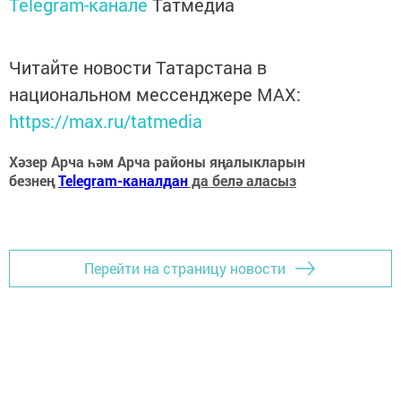
Telegram-канале
Татмедиа
Читайте новости Татарстана в
национальном мессенджере MАХ:
https://max.ru/tatmedia
Хәзер Арча һәм Арча районы яңалыкларын
безнең
Telegram-каналдан
да белә аласыз
Перейти на страницу новости