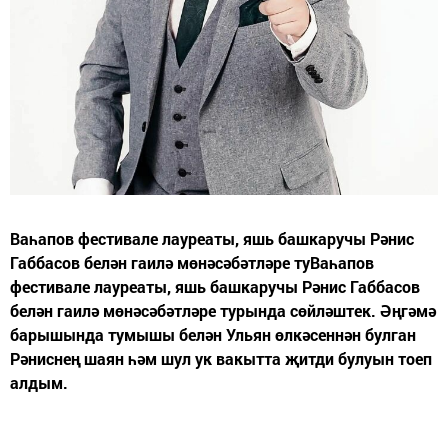
Ваһапов фестивале лауреаты, яшь башкаручы Рәнис
Габбасов белән гаилә мөнәсәбәтләре туВаһапов
фестивале лауреаты, яшь башкаручы Рәнис Габбасов
белән гаилә мөнәсәбәтләре турында сөйләштек. Әңгәмә
барышында тумышы белән Ульян өлкәсеннән булган
Рәниснең шаян һәм шул ук вакытта җитди булуын тоеп
алдым.