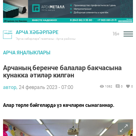
АРЧА ХӘБӘРЛӘРЕ
16+
"Арча хәбәрләре" газетасы - Арча районы
АРЧА ЯҢАЛЫКЛАРЫ
Арчаның беренче балалар бакчасына
кунакка әтиләр килгән
автор,
24 февраль 2023 - 07:00
1062
0
0
Алар төрле бәйгеләрдә үз көчләрен сынаганнар.