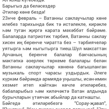
Барыгыз да беләсездер
Әтиләр көне бездә!
23нче февраль – Ватанны саклаучылар көне
илебез тарихында бик тә истәлекле, кирәкле
һәм туган җиргә карата мәхәббәт бәйрәме.
Балаларда патриотик тәрбия, Ватанны саклау
хисен иң беренче чиратта без – тәрбиячеләр
уятырга һәм ныгытырга тиеш.Шул максаттан
Арчаның беренче балалар бакчасының
мәктәпкә әзерлек төркеме балалары белән
Ватанны саклаучылар көненә багышланган
музыкаль спорт чарасы уздырдык. Әлеге
күркәм бәйрәмдә армиядә уңышлы, исән-имин
хезмәт итеп кайткан көчле әтиләребез,
бабаларыбыз һәм киләчәктә Ватан алдында
бурычларын үтәячәк абыйлар да катнашты.
Бәйгедә әтиләребезгә "Сорау-җавап",