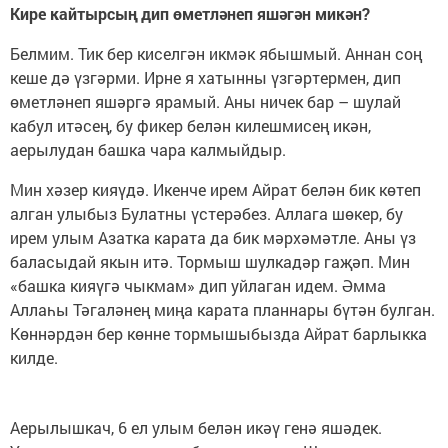
Кире кайтырсың дип өметләнеп яшәгән микән?
Белмим. Тик бер киселгән икмәк ябышмый. Аннан соң
кеше дә үзгәрми. Ирне я хатынны үзгәртермен, дип
өметләнеп яшәргә ярамый. Аны ничек бар – шулай
кабул итәсең, бу фикер белән килешмисең икән,
аерылудан башка чара калмыйдыр.
Мин хәзер кияүдә. Икенче ирем Айрат белән бик көтеп
алган улыбыз Булатны үстерәбез. Аллага шөкер, бу
ирем улым Азатка карата да бик мәрхәмәтле. Аны үз
баласыдай якын итә. Тормыш шулкадәр гаҗәп. Мин
«башка кияүгә чыкмам» дип уйлаган идем. Әмма
Аллаһы Тәгаләнең миңа карата планнары бүтән булган.
Көннәрдән бер көнне тормышыбызда Айрат барлыкка
килде.
Аерылышкач, 6 ел улым белән икәү генә яшәдек.