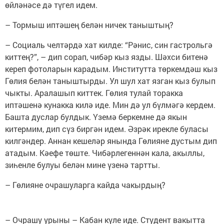
өйләнәсе дә түгел идем.
– Тормыш иптәшең белән ничек таныштың?
– Социаль челтәрдә хат килде: “Рәнис, син гастрольгә
киттең?”, – дип сорап, чибәр кыз язды. Шәхси битенә
кереп фотоларын карадым. Институтта төркемдәш кыз
Гөлия белән таныштырды. Ул шул хат язган кыз булып
чыкты. Аралашып киттек. Гөлия тулай торакка
иптәшенә кунакка килә иде. Мин дә ул бүлмәгә кердем.
Башта дуслар булдык. Үземә беркемне дә якын
китермим, дип сүз биргән идем. Әзрәк ирекле буласы
килгәндер. Аннан кешеләр янында Гөлияне дустым дип
атадым. Кәефе төште. Чибәрлегеннән кала, акыллы,
зиһенле булуы белән мине үзенә тартты.
– Гөлияне очрашуларга кайда чакырдың?
– Очрашу урыны – Кабан күле иде. Студент вакытта