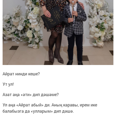
Айрат нинди кеше?
Ут ул!
Азат аңа «әти» дип дәшәме?
Ул аңа «Айрат абый» ди. Аның каравы, ирем ике
балабызга да «улларым» дип дәшә.