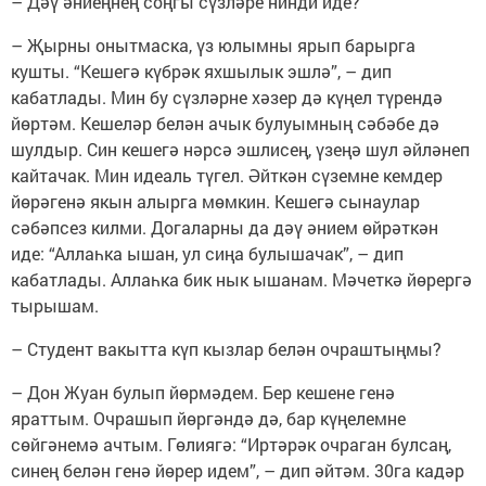
– Дәү әниеңнең соңгы сүзләре нинди иде?
– Җырны онытмаска, үз юлымны ярып барырга
кушты. “Кешегә күбрәк яхшылык эшлә”, – дип
кабатлады. Мин бу сүзләрне хәзер дә күңел түрендә
йөртәм. Кешеләр белән ачык булуымның сәбәбе дә
шулдыр. Син кешегә нәрсә эшлисең, үзеңә шул әйләнеп
кайтачак. Мин идеаль түгел. Әйткән сүземне кемдер
йөрәгенә якын алырга мөмкин. Кешегә сынаулар
сәбәпсез килми. Догаларны да дәү әнием өйрәткән
иде: “Аллаһка ышан, ул сиңа булышачак”, – дип
кабатлады. Аллаһка бик нык ышанам. Мәчеткә йөрергә
тырышам.
– Студент вакытта күп кызлар белән очраштыңмы?
– Дон Жуан булып йөрмәдем. Бер кешене генә
яраттым. Очрашып йөргәндә дә, бар күңелемне
сөйгәнемә ачтым. Гөлиягә: “Иртәрәк очраган булсаң,
синең белән генә йөрер идем”, – дип әйтәм. 30га кадәр