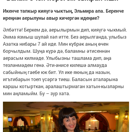
Икенче тапкыр кияүгә чыктың, Эльмира апа. Беренче
иреңнән аерылуны авыр кичергән идеңме?
Әлбәттә! Беркем дә, аерылырмын дип, кияүгә чыкмый.
Әмма язмыш шулай хәл итте. Без аерылганда, улыбыз
Азатка нибары 7 ай иде. Мин күбрәк аның өчен
борчылдым. Шуңа күрә дә, баламны әтисеннән
аерасым килмәде. Улыбызны ташлама дип, аңа
тезләнмәдем генә. Әти-әнисе килешә алмауда
сабыйның гаебе юк бит. Ул ике якның да назын,
игътибарын тоеп үсәргә тиеш. Баласын аталарына
каршы котырткан, аралаштырмаган хатын-кызларны
мин аңламыйм. Бу – зур хата.