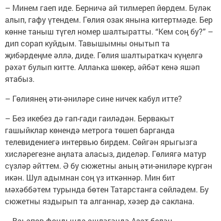
– Минем гаеп иде. Берничә ай тилмереп йөрдем. Бүләк
алып, гафу үтендем. Гөлия озак янына китертмәде. Бер
көнне таныш түгел номер шалтыратты. “Кем соң бу?” –
дип сорап куйдым. Тавышымны онытып та
җибәрдеңме әллә, диде. Гөлия шалтыраткач күңелгә
рәхәт булып китте. Аллаһка шөкер, әйбәт кенә яшәп
ятабыз.
– Гөлиянең әти-әниләре сине ничек кабул итте?
– Без икебез дә гап-гади гаиләдән. Бервакыт
гашыйклар көнендә метрога төшеп барганда
телевидениегә интервью бирдем. Сөйгән ярыгызга
хисләрегезне аңлата аласыз, диделәр. Гөлиягә матур
сүзләр әйттем. Ә бу сюжетны аның әти-әниләре күргән
икән. Шул адымнан соң үз иткәннәр. Мин бит
мәхәббәтем турында бөтен Татарстанга сөйләдем. Бу
сюжетны яздырып та алганнар, хәзер дә саклана.
– Ваһапов фондында эшләгәндә Азат белән