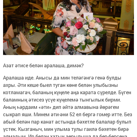
Азат әтисе белән аралаша, димәк?
Аралаша иде. Анысы да мин теләгәнгә генә булды
ахры. Әти кеше быел туган көне белән улыбызны
котламагач, баланың күңеле аңа карата сүрелде. Бүген
баламның әтисез үсүе күңелемә тынгылык бирми.
Аның һәрдаим «әти» дип әйтә алмавына йөрәгем
сыкрап яши. Минем әти-әни 52 ел бергә гомер итте. Без
абый белән пар канат астында бәхетле балалар булып
үстек. Кызганыч, мин улыма тулы гаилә бәхетен бирә
алмадым. Ир белән хатын аерылыша да бер-берсенә