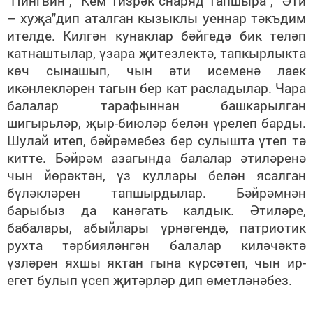
"Пингвин", "Кем тизрәк снаряд тапшыра", "Әти
– хуҗа"дип аталган кызыклы уеннар тәкъдим
ителде. Килгән кунаклар бәйгедә бик теләп
катнаштылар, үзара җитезлектә, тапкырлыкта
көч сынашып, чын әти исеменә лаек
икәнлекләрен тагын бер кат расладылар. Чара
балалар тарафыннан башкарылган
шигырьләр, җыр-биюләр белән үрелеп барды.
Шулай итеп, бәйрәмебез бер сулышта үтеп тә
китте. Бәйрәм азагында балалар әтиләренә
чын йөрәктән, үз куллары белән ясалган
бүләкләрен тапшырдылар. Бәйрәмнән
барыбыз да канәгать калдык. Әтиләре,
бабалары, абыйлары үрнәгендә, патриотик
рухта тәрбияләнгән балалар киләчәктә
үзләрен яхшы яктан гына күрсәтеп, чын ир-
егет булып үсеп җитәрләр дип өметләнәбез.