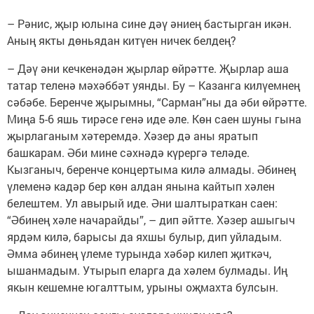
– Рәнис, җыр юлына сине дәү әниең бастырган икән.
Аның якты дөньядан китүен ничек белдең?
– Дәү әни кечкенәдән җырлар өйрәтте. Җырлар аша
татар теленә мәхәббәт уянды. Бу – Казанга килүемнең
сәбәбе. Беренче җырымны, “Сарман”ны да әби өйрәтте.
Миңа 5-6 яшь тирәсе генә иде әле. Көн саен шуны гына
җырлаганым хәтеремдә. Хәзер дә аны яратып
башкарам. Әби мине сәхнәдә күрергә теләде.
Кызганыч, беренче концертыма килә алмады. Әбинең
үлеменә кадәр бер көн алдан янына кайтып хәлен
белештем. Ул авырый иде. Әни шалтыраткан саен:
“Әбинең хәле начарайды”, – дип әйтте. Хәзер ашыгыч
ярдәм килә, барысы да яхшы булыр, дип уйладым.
Әмма әбинең үлеме турында хәбәр килеп җиткәч,
ышанмадым. Утырып еларга да хәлем булмады. Иң
якын кешемне югалттым, урыны оҗмахта булсын.