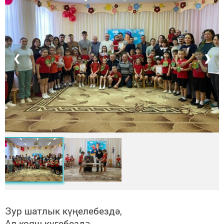
❮
❯
Зур шатлык күңелебездә,
Ал кояш күгебездә.