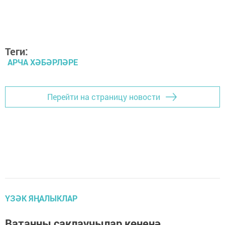
Теги:
АРЧА ХӘБӘРЛӘРЕ
Перейти на страницу новости
ҮЗӘК ЯҢАЛЫКЛАР
Ватанны саклаучылар көненә