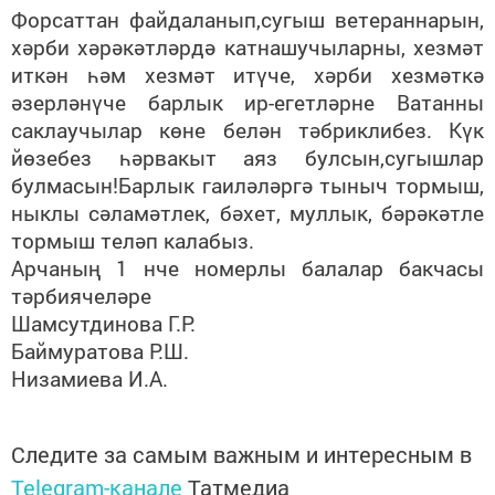
Форсаттан файдаланып,сугыш ветераннарын,
хәрби хәрәкәтләрдә катнашучыларны, хезмәт
иткән һәм хезмәт итүче, хәрби хезмәткә
әзерләнүче барлык ир-егетләрне Ватанны
саклаучылар көне белән тәбриклибез. Күк
йөзебез һәрвакыт аяз булсын,сугышлар
булмасын!Барлык гаиләләргә тыныч тормыш,
ныклы сәламәтлек, бәхет, муллык, бәрәкәтле
тормыш теләп калабыз.
Арчаның 1 нче номерлы балалар бакчасы
тәрбиячеләре
Шамсутдинова Г.Р.
Баймуратова Р.Ш.
Низамиева И.А.
Следите за самым важным и интересным в
Telegram-канале
Татмедиа