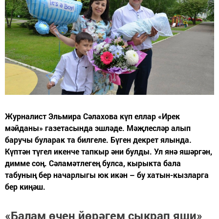
Журналист Эльмира Сәлахова күп еллар «Ирек
мәйданы» газетасында эшләде. Мәҗлесләр алып
баручы буларак та билгеле. Бүген декрет ялында.
Күптән түгел икенче тапкыр әни булды. Ул янә яшәргән,
димме соң. Сәламәтлегең булса, кырыкта бала
табуның бер начарлыгы юк икән – бу хатын-кызларга
бер киңәш.
«Балам өчен йөрәгем сыкрап яши»