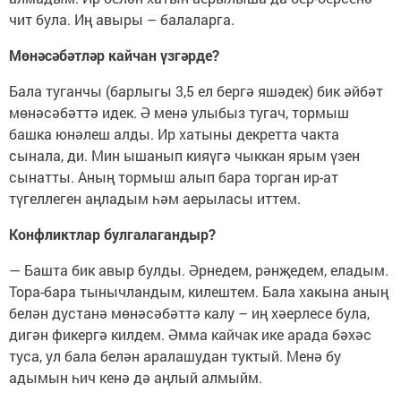
чит була. Иң авыры – балаларга.
Мөнәсәбәтләр кайчан үзгәрде?
Бала туганчы (барлыгы 3,5 ел бергә яшәдек) бик әйбәт
мөнәсәбәттә идек. Ә менә улыбыз тугач, тормыш
башка юнәлеш алды. Ир хатыны декретта чакта
сынала, ди. Мин ышанып кияүгә чыккан ярым үзен
сынатты. Аның тормыш алып бара торган ир-ат
түгеллеген аңладым һәм аерыласы иттем.
Конфликтлар булгалагандыр?
— Башта бик авыр булды. Әрнедем, рәнҗедем, еладым.
Тора-бара тынычландым, килештем. Бала хакына аның
белән дустанә мөнәсәбәттә калу – иң хәерлесе була,
дигән фикергә килдем. Әмма кайчак ике арада бәхәс
туса, ул бала белән аралашудан туктый. Менә бу
адымын һич кенә дә аңлый алмыйм.