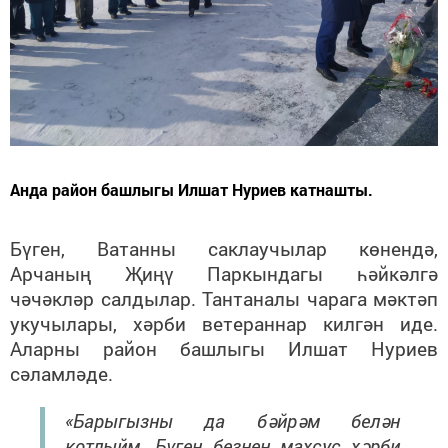
Анда район башлыгы Илшат Нуриев катнашты.
Бүген, Ватанны саклаучылар көнендә,
Арчаның Җиңү Паркындагы һәйкәлгә
чәчәкләр салдылар. Тантаналы чарага мәктәп
укучылары, хәрби ветераннар килгән иде.
Аларны район башлыгы Илшат Нуриев
сәламләде.
«Барыгызны да бәйрәм белән
котлыйм. Бүген безнең махсус хәрби