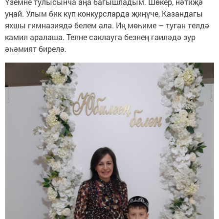
Үземне тулысынча аңа багышладым. Шөкер, нәтиҗә
уңай. Улым бик күп конкурсларда җиңүче, Казандагы
яхшы гимназиядә белем ала. Иң мөһиме – туган телдә
камил аралаша. Телне саклауга безнең гаиләдә зур
әһәмият бирелә.