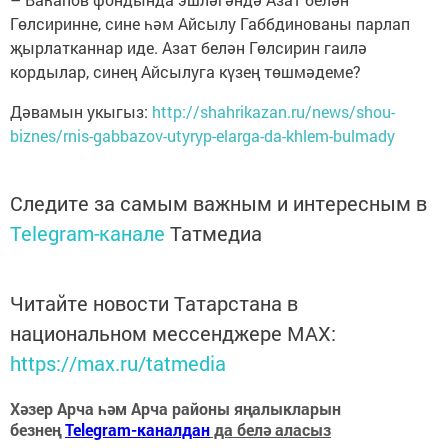
Гөлсиринне, сине һәм Айсылу Габбдинованы парлап
җырлатканнар иде. Азат белән Гөлсирин гаилә
кордылар, синең Айсылуга күзең төшмәдеме?
Дәвамын укыгыз:
http://shahrikazan.ru/news/shou-
biznes/rnis-gabbazov-utyryp-elarga-da-khlem-bulmady
Следите за самым важным и интересным в
Telegram-канале
Татмедиа
Читайте новости Татарстана в
национальном мессенджере MАХ:
https://max.ru/tatmedia
Хәзер Арча һәм Арча районы яңалыкларын
безнең
Telegram-каналдан
да белә аласыз