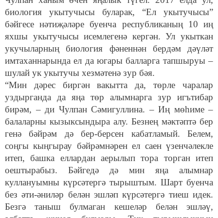
биология укытучысы буларак, “Ел укытучысы”
бәйгесе нәтиҗәләре буенча республиканың 10 иң
яхшы укытучысы исемлегенә кергән. Ул укыткан
укучыларның биология фәненнән бердәм дәүләт
имтаханнарында ел да югары балларга тапшыруы –
шулай ук укытучы хезмәтенә зур бәя.
“Мин дәрес биргән вакытта да, төрле чаралар
уздырганда да яңа төр алымнарга зур игътибар
бирәм, – ди Чулпан Сәмигуллина. – Иң мөһиме –
балаларны кызыксындыра алу. Безнең мәктәптә бер
генә бәйрәм дә бер-берсен кабатламый. Белем,
соңгы кыңгырау бәйрәмнәрен ел саен үзенчәлекле
итеп, башка еллардан аерылып тора торган итеп
оештырабыз. Бәйгедә дә мин яңа алымнар
куллануымны күрсәтергә тырыштым. Шарт буенча
без әти-әниләр белән эшләп күрсәтергә тиеш идек.
Безгә таныш булмаган кешеләр белән эшләү,