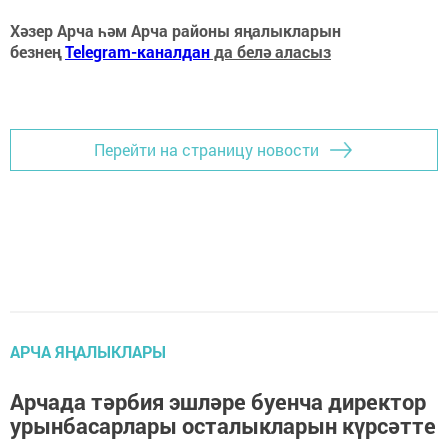
Хәзер Арча һәм Арча районы яңалыкларын
безнең
Telegram-каналдан
да белә аласыз
Перейти на страницу новости
АРЧА ЯҢАЛЫКЛАРЫ
Арчада тәрбия эшләре буенча директор
урынбасарлары осталыкларын күрсәтте