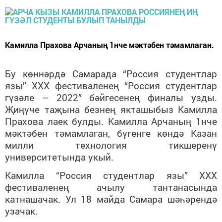
Камилла Прахова Арчаның 1нче мәктәбен тәмамлаган.
Бу көннәрдә Самарада “Россия студентлар
язы”
XXX
фестивалене
ң “Россия студентлар
гүзәле – 2022” бәйгесенең финалы узды.
Җиңүче таҗына безнең якташыбыз Камилла
Прахова лаек булды. Камилла Арчаның 1нче
мәктәбен тәмамлаган, бүгенге көндә Казан
милли технология тикшеренү
университетында укый.
Камилла “Россия студентлар язы” XXX
фестиваленең ачылу тантанасында
катнашачак. Ул 18 майда Самара шәһәрендә
узачак.