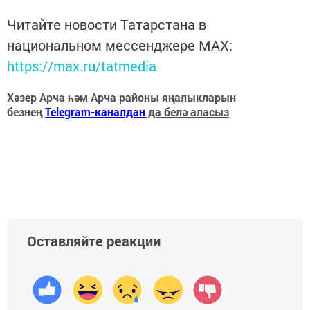
Читайте новости Татарстана в
национальном мессенджере MАХ:
https://max.ru/tatmedia
Хәзер Арча һәм Арча районы яңалыкларын
безнең
Telegram-каналдан
да белә аласыз
Оставляйте реакции