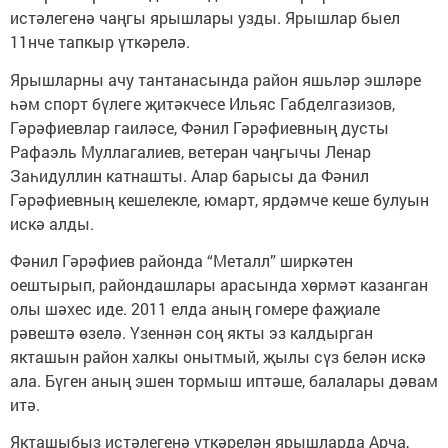
истәлегенә чаңгы ярышлары узды. Ярышлар быел
11нче тапкыр үткәрелә.
Ярышларны ачу тантанасында район яшьләр эшләре
һәм спорт бүлеге җитәкчесе Ильяс Габделгазизов,
Гәрәфиевлар гаиләсе, Фәнил Гәрәфиевның дусты
Рафаэль Муллагалиев, ветеран чаңгычы Ленар
Заһидуллин катнашты. Алар барысы да Фәнил
Гәрәфиевның кешелекле, юмарт, ярдәмче кеше булуын
искә алды.
Фәнил Гәрәфиев районда “Металл” ширкәтен
оештырып, райондашлары арасында хөрмәт казанган
олы шәхес иде. 2011 елда аның гомере фаҗиале
рәвештә өзелә. Үзеннән соң якты эз калдырган
якташын район халкы онытмый, җылы сүз белән искә
ала. Бүген аның эшен тормыш иптәше, балалары дәвам
итә.
Якташыбыз истәлегенә үткәрелән ярышларда Арча,