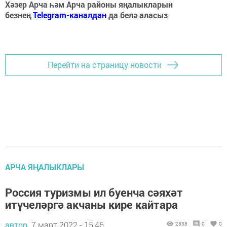
Хәзер Арча һәм Арча районы яңалыкларын
безнең
Telegram-каналдан
да белә аласыз
Перейти на страницу новости
АРЧА ЯҢАЛЫКЛАРЫ
Россия туризмы ил буенча сәяхәт
итүчеләргә акчаны кире кайтара
автор,
7 март 2022 - 15:46
2538
0
0