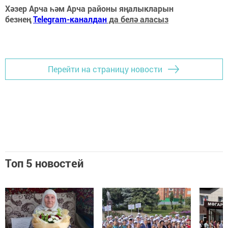
Хәзер Арча һәм Арча районы яңалыкларын
безнең
Telegram-каналдан
да белә аласыз
Перейти на страницу новости
Топ 5 новостей