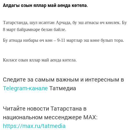
Алдагы озын яллар май аенда көтелә.
Татарстанда, шул исәптән Арчада, бу эш атнасы өч көнлек. Бу
8 март бәйрәмнәре белән бәйле.
Бу атнада нибары өч көн – 9-11 мартлар эш көне булып тора.
Киләсе озын яллар май аенда көтелә.
Следите за самым важным и интересным в
Telegram-канале
Татмедиа
Читайте новости Татарстана в
национальном мессенджере MАХ:
https://max.ru/tatmedia