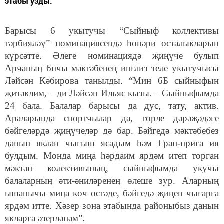
этабы узды.
Барысы 6 укытучы “Сыйныф коллективы
тәрбияләү” номинациясендә һөнәри осталыкларын
күрсәтте. Әлеге номинациядә җиңүче булып
Арчаның 6нчы мәктәбенең инглиз теле укытучысы
Ләйсән Кәбирова танылды. “Мин 6Б сыйныфын
җитәклим, – ди Ләйсән Ильяс кызы. – Сыйныфымда
24 бала. Балалар барысы да дус, тату, актив.
Араларында спортчылар да, төрле дәрәҗәдәге
бәйгеләрдә җиңүчеләр дә бар. Бәйгедә мәктәбебез
данын яклап чыгыш ясадым һәм Гран-прига ия
булдым. Монда миңа һәрдаим ярдәм итеп торган
мәктәп колективының, сыйныфымда укучы
балаларның әти-әниләренең өлеше зур. Аларның
ышанычы миңа көч өстәде, бәйгедә җиңеп чыгарга
ярдәм итте. Хәзер зона этабында районыбыз данын
якларга әзерләнәм”.