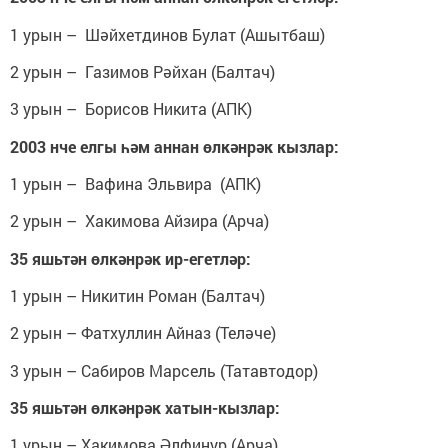
1 урын – Шәйхетдинов Булат (Ашытбаш)
2 урын – Газимов Рәйхан (Балтач)
3 урын – Борисов Никита (АПК)
2003 нче елгы һәм аннан өлкәнрәк кызлар:
1 урын – Вафина Эльвира (АПК)
2 урын – Хакимова Айзира (Арча)
35 яшьтән өлкәнрәк ир-егетләр:
1 урын – Никитин Роман (Балтач)
2 урын – Фатхуллин Айназ (Теләче)
3 урын – Сабиров Марсель (Татавтодор)
35 яшьтән өлкәнрәк хатын-кызлар:
1 урын – Хакимова Әлфинур (Арча)