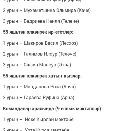
2 урын – Мухаметшина Эльмира (Кәче)
3 урын – Бадриева Наиля (Теләче)
55 яшьтән өлкәнрәк ир-егетләр:
1 урын – Шакиров Васил (Лесхоз)
2 урын – Галимов Илсур (Теләче)
3 урын – Сафин Мансур (Әтнә)
55 яшьтән өлкәнрәк хатын-кызлар:
1 урын – Марданова Роза (Арча)
2 урын – Гараева Руфина (Арча)
Командалар арасында (9 еллык мәктәпләр):
1 урын – Иске Кырлай мәктәбе
2 урын – Урта Курса мәктәбе