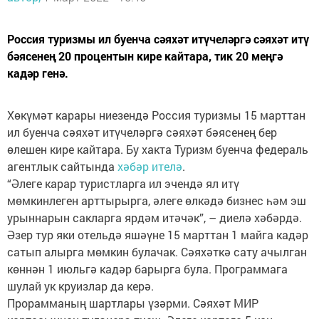
Россия туризмы ил буенча сәяхәт итүчеләргә сәяхәт итү
бәясенең 20 процентын кире кайтара, тик 20 меңгә
кадәр генә.
Хөкүмәт карары ниезендә Россия туризмы 15 марттан
ил буенча сәяхәт итүчеләргә сәяхәт бәясенең бер
өлешен кире кайтара. Бу хакта Туризм буенча федераль
агентлык сайтында
хәбәр ителә
.
“Әлеге карар туристларга ил эчендә ял итү
мөмкинлеген арттырырга, әлеге өлкәдә бизнес һәм эш
урыннарын сакларга ярдәм итәчәк”, – диелә хәбәрдә.
Әзер тур яки отельдә яшәүне 15 марттан 1 майга кадәр
сатып алырга мөмкин булачак. Сәяхәткә сату ачылган
көннән 1 июльгә кадәр барырга була. Программага
шулай ук круизлар да керә.
Прорамманың шартлары үзәрми. Сәяхәт МИР