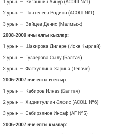
1 урын – Зиганшин Айнур (АСОШ №1)
2 урын – Пантелеев Родион (АСОШ №1)
3 урын – Зайцев Денис (Малмыж)
2008-2009 нчы елгы кызлар:
1 урын – Шакирова Диләрә (Иске Кырлай)
2 урын – Гузаерова Сылу (Балтач)
3 урын – Фатхуллина Зәринә (Теләче)
2006-2007 нче елгы егетләр:
1 урын – Кабиров Илназ (Балтач)
2 урын – Хидиятуллин Әлфис (АСОШ №6)
3 урын – Сабирзянов Инсаф (АГ №5)
2006-2007 нче елгы кызлар: