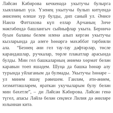
Ләйсән Кәбирова кечкенәдә укытучы булырга
хыялланып үсә. Үзенең укытучы булып китүендә
әнисенең өлеше зур булды, дип саный ул. Әнисе
Наилә Фәттахова күп еллар Арчаның 3нче
мәктәбендә башлангыч сыйныфлар укыта. Берничә
буын баланы белем иленә алып кергән укытучы
кызларында да әлеге һөнәргә мәхәббәт тәрбияли
ала. “Безнең әни гел тау-тау дәфтәрләр, төсле
карандашлар, ручкалар, төрле плакатлар арасында
булды. Мин гел башкаларның әниемә хөрмәт белән
каравын тоеп яшәдем. Шуңа да башка һөнәр алу
турында уйлаганым да булмады. Укытучы һөнәре –
ул минем яшәү рәвешем. Гаиләм, әти-әнием,
хезмәттәшләрем, яраткан укучыларым булу белән
мин бәхетле”, – ди Ләйсән Кәбирова. Ләйсән генә
түгел, апасы Ләйлә белән сеңлесе Лилия дә әниләре
юлыннан китә.