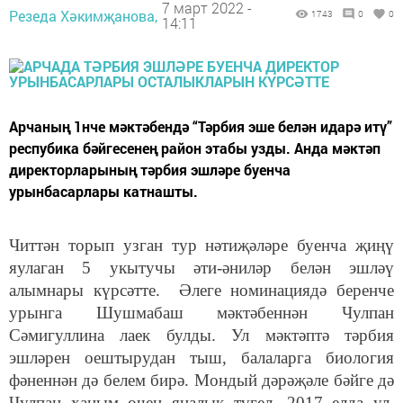
7 март 2022 -
Резеда Хәкимҗанова,
1743
0
0
14:11
Арчаның 1нче мәктәбендә “Тәрбия эше белән идарә итү”
респубика бәйгесенең район этабы узды. Анда мәктәп
директорларының тәрбия эшләре буенча
урынбасарлары катнашты.
Читтән торып узган тур нәтиҗәләре буенча җиңү
яулаган 5 укытучы әти-әниләр белән эшләү
алымнары күрсәтте. Әлеге номинациядә беренче
урынга Шушмабаш мәктәбеннән Чулпан
Сәмигуллина лаек булды. Ул мәктәптә тәрбия
эшләрен оештырудан тыш, балаларга биология
фәненнән дә белем бирә. Мондый дәрәҗәле бәйге дә
Чулпан ханым өчен яңалык түгел. 2017 елда ул,