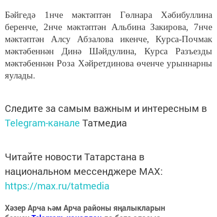
Бәйгедә 1нче мәктәптән Гөлнара Хәбибуллина
беренче, 2нче мәктәптән Альбина Закирова, 7нче
мәктәптән Алсу Абзалова икенче, Курса-Почмак
мәктәбеннән Динә Шәйдулина, Курса Разъезды
мәктәбеннән Роза Хәйретдинова өченче урыннарны
яулады.
Следите за самым важным и интересным в
Telegram-канале
Татмедиа
Читайте новости Татарстана в
национальном мессенджере MАХ:
https://max.ru/tatmedia
Хәзер Арча һәм Арча районы яңалыкларын