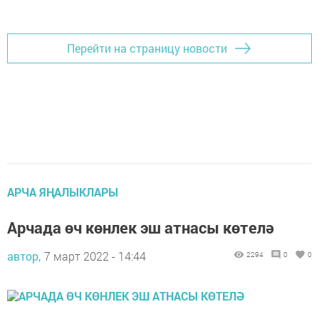
Перейти на страницу новости
АРЧА ЯҢАЛЫКЛАРЫ
Арчада өч көнлек эш атнасы көтелә
автор,
7 март 2022 - 14:44
2294
0
0