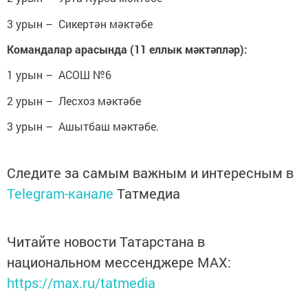
3 урын – Сикертән мәктәбе
Командалар арасында (11 еллык мәктәпләр):
1 урын – АСОШ №6
2 урын – Лесхоз мәктәбе
3 урын – Ашытбаш мәктәбе.
Следите за самым важным и интересным в
Telegram-канале
Татмедиа
Читайте новости Татарстана в
национальном мессенджере MАХ:
https://max.ru/tatmedia