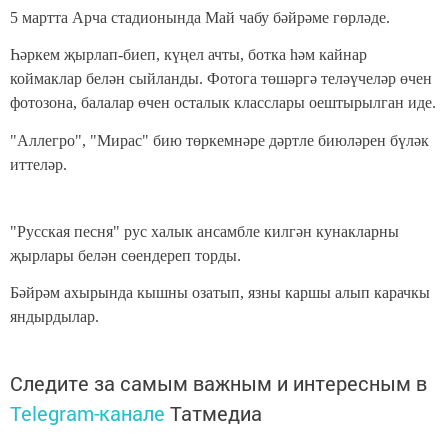
5 мартта Арча стадионында Май чабу бәйрәме гөрләде.
Һәркем җырлап-биеп, күңел ачты, ботка һәм кайнар
коймаклар белән сыйланды. Фотога төшәргә теләүчеләр өчен
фотозона, балалар өчен осталык класслары оештырылган иде.
"Аллегро", "Мирас" бию төркемнәре дәртле биюләрен бүләк
иттеләр.
"Русская песня" рус халык ансамбле килгән кунакларны
җырлары белән сөендереп торды.
Бәйрәм ахырында кышны озатып, язны каршы алып карачкы
яндырдылар.
Следите за самым важным и интересным в
Telegram-канале
Татмедиа