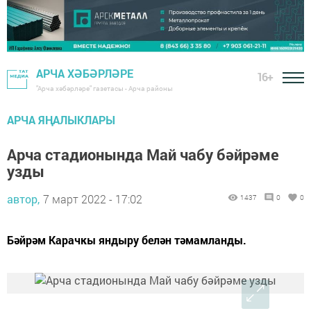
АРЧА ХӘБӘРЛӘРЕ
16+
"Арча хәбәрләре" газетасы - Арча районы
АРЧА ЯҢАЛЫКЛАРЫ
Арча стадионында Май чабу бәйрәме
узды
автор,
7 март 2022 - 17:02
1437
0
0
Бәйрәм Карачкы яндыру белән тәмамланды.