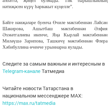
әлбәттә, җиңел булмады. Тик тырышлыкның
нәтиҗәсен күрү һәрвакыт күңелле”.
Бәйге нәиҗәләре буенча Өчиле мәктәбеннән Ләйсән
Шакирова, Ашытбаш мәктәбеннән Әлфия
Әхмәтгалиева икенче, Яңа Кырлай мәктәбеннән
Миләүшә Зарипова, Ташкичү мәктәбеннән Флера
Хәбибуллина өченче урыннарна яулады.
Следите за самым важным и интересным в
Telegram-канале
Татмедиа
Читайте новости Татарстана в
национальном мессенджере MАХ:
https://max.ru/tatmedia