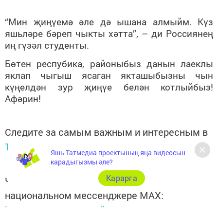
“Мин җиңүемә әле дә ышана алмыйм. Күз
яшьләре бәреп чыкты хәтта”, – ди Россиянең
иң гүзәл студенты.
Бөтен респубика, районыбыз данын лаеклы
яклап чыгыш ясаган якташыбызны чын
күңелдән зур җиңүе белән котлыйбыз!
Афәрин!
Следите за самым важным и интересным в
Telegram-канале
Татмедиа
Яшь Татмедиа проектының яңа видеосын
карадыгызмы әле?
Карарга
Читайте новости Татарстана в
национальном мессенджере MАХ:
https://max.ru/tatmedia