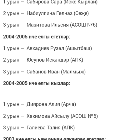
1 урын – Сабирова Сара (Иске Кырлай)
2 урын – Набиуллина Гөлназ (Сеҗе)
3 урын – Мазитова Ильсия (АСОШ №6)
2004-2005 нче елгы егетләр:
1 урын – Авхадиев Рузәл (Ашытбаш)
2 урын – Юсупов Искәндәр (АПК)
3 урын – Сабанов Иван (Малмыж)
2004-2005 нче елгы кызлар:
1 урын – Диярова Алия (Арча)
2 урын – Хакимова Айсылу (АСОШ №6)
3 урын – Галиева Талия (АПК)
2003 нче елгы һәм аннан өлкәнрәк егетләр: