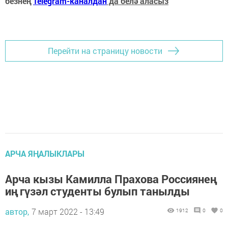
безнең
Telegram-каналдан
да белә аласыз
Перейти на страницу новости
АРЧА ЯҢАЛЫКЛАРЫ
Арча кызы Камилла Прахова Россиянең
иң гүзәл студенты булып танылды
автор,
7 март 2022 - 13:49
1912
0
0