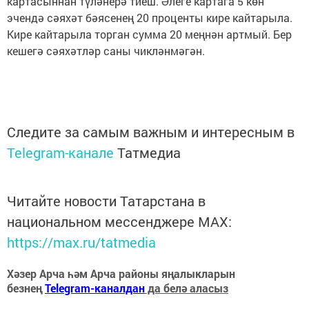
картасыннан түләнерә тиеш. Әлеге картага 5 көн
эчендә сәяхәт бәясенең 20 проценты кире кайтарыла.
Кире кайтарыла торган сумма 20 меңнән артмый. Бер
кешегә сәяхәтләр саны чикләнмәгән.
Следите за самым важным и интересным в
Telegram-канале
Татмедиа
Читайте новости Татарстана в
национальном мессенджере MАХ:
https://max.ru/tatmedia
Хәзер Арча һәм Арча районы яңалыкларын
безнең
Telegram-каналдан
да белә аласыз