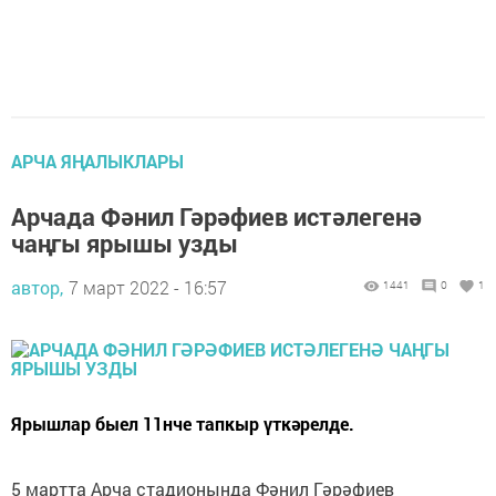
АРЧА ЯҢАЛЫКЛАРЫ
Арчада Фәнил Гәрәфиев истәлегенә
чаңгы ярышы узды
автор,
7 март 2022 - 16:57
1441
0
1
Ярышлар быел 11нче тапкыр үткәрелде.
5 мартта Арча стадионында Фәнил Гәрәфиев