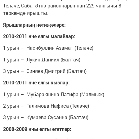
Теләче, Саба, Әтнә районнарыннан 229 чаңгычы 8
төркемдә ярышты.
Ярышларның нәтиҗәләре:
2010-2011 нче елгы малайлар:
1 урын – Насибуллин Азамат (Теләче)
1 урын – Лукин Даниил (Балтач)
3 урын – Синяев Дмитрий (Балтач)
2010-2011 нче елгы кызлар:
1 урын – Мубаракшина Латифа (Малмыж)
2 урын – Галимова Нафиса (Теләче)
3 урын – Кумаева Сусанна (Балтач)
2008-2009 нчы елгы егетләр: