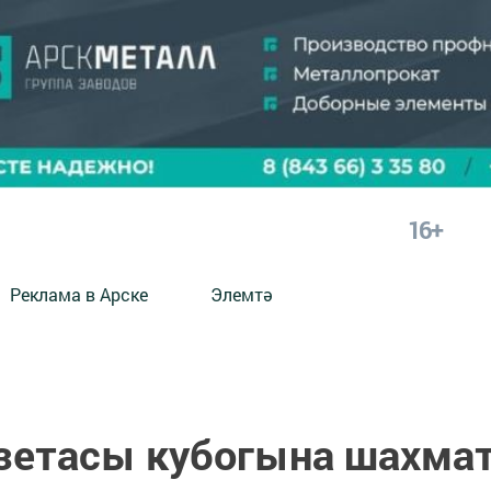
16+
Реклама в Арске
Элемтә
азетасы кубогына шахма