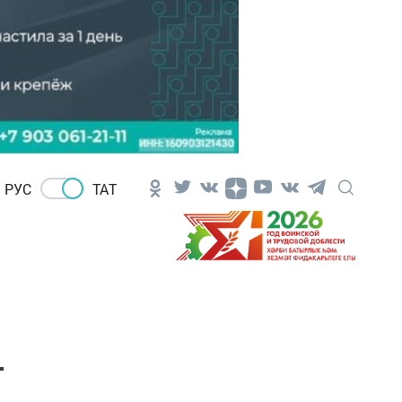
РУС
ТАТ
т