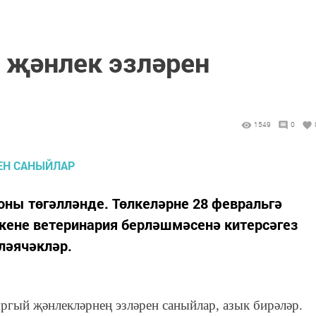
 җәнлек эзләрен
1549
0
зоны төгәлләнде. Төлкеләрне 28 февральгә
лкене ветеринария берләшмәсенә китерсәгез
ләячәкләр.
гый җәнлекләрнең эзләрен саныйлар, азык бирәләр.