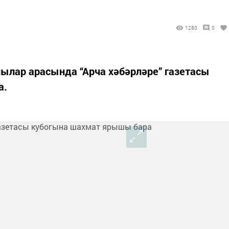
1280
0
ылар арасында “Арча хәбәрләре” газетасы
а.