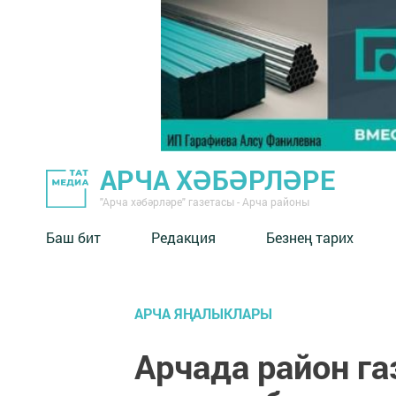
АРЧА ХӘБӘРЛӘРЕ
"Арча хәбәрләре" газетасы - Арча районы
Баш бит
Редакция
Безнең тарих
АРЧА ЯҢАЛЫКЛАРЫ
Арчада район г