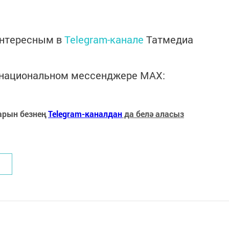
интересным в
Telegram-канале
Татмедиа
в национальном мессенджере MАХ:
арын безнең
Telegram-каналдан
да белә аласыз