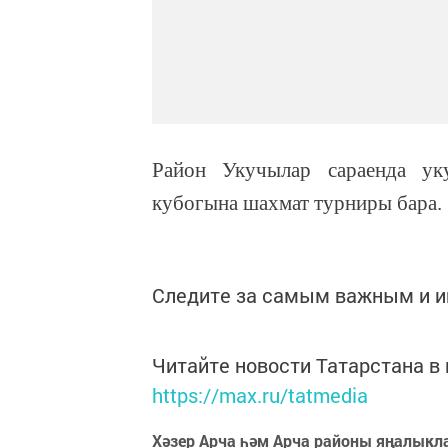
Район Укучылар сараенда ук
кубогына шахмат турниры бара.
Следите за самым важным и 
Читайте новости Татарстана 
https://max.ru/tatmedia
Хәзер Арча һәм Арча районы яңалыкл