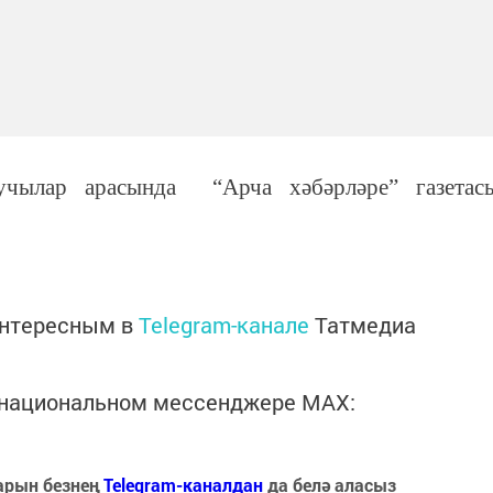
учылар арасында “Арча хәбәрләре” газетас
интересным в
Telegram-канале
Татмедиа
в национальном мессенджере MАХ:
арын безнең
Telegram-каналдан
да белә аласыз