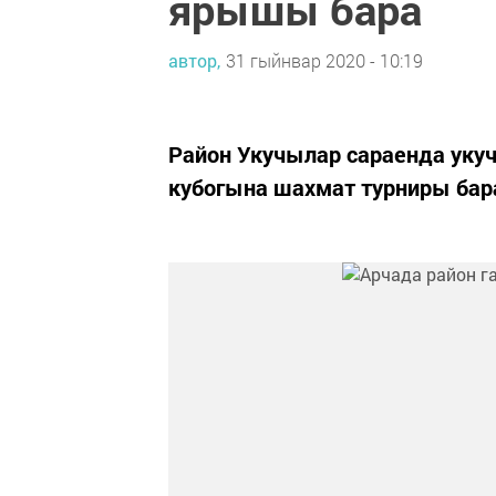
ярышы бара
автор,
31 гыйнвар 2020 - 10:19
Район Укучылар сараенда укуч
кубогына шахмат турниры бар