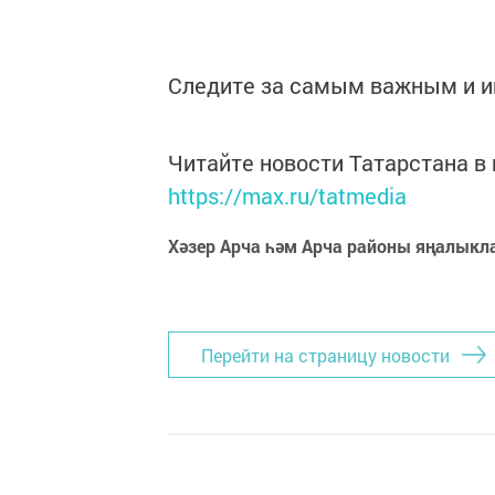
Следите за самым важным и 
Читайте новости Татарстана 
https://max.ru/tatmedia
Хәзер Арча һәм Арча районы яңалыкл
Перейти на страницу новости