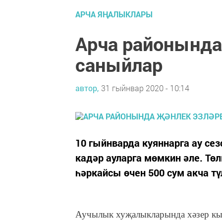
АРЧА ЯҢАЛЫКЛАРЫ
Арча районында
саныйлар
автор,
31 гыйнвар 2020 - 10:14
10 гыйнварда куяннарга ау се
кадәр ауларга мөмкин әле. Тө
һәркайсы өчен 500 сум акча тү
Аучылык хуҗалыкларында хәзер кыр