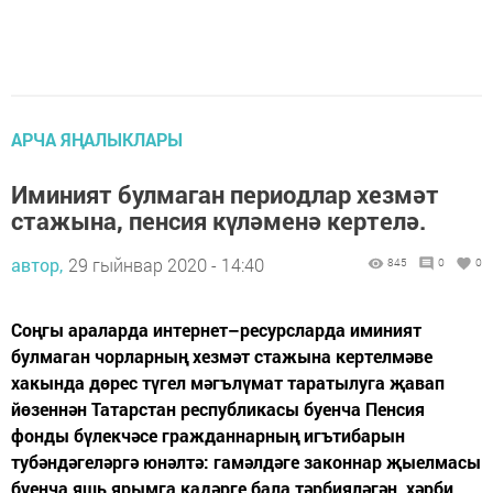
АРЧА ЯҢАЛЫКЛАРЫ
Иминият булмаган периодлар хезмәт
стажына, пенсия күләменә кертелә.
автор,
29 гыйнвар 2020 - 14:40
845
0
0
Соңгы араларда интернет–ресурсларда иминият
булмаган чорларның хезмәт стажына кертелмәве
хакында дөрес түгел мәгълүмат таратылуга җавап
йөзеннән Татарстан республикасы буенча Пенсия
фонды бүлекчәсе гражданнарның игътибарын
тубәндәгеләргә юнәлтә: гамәлдәге законнар җыелмасы
буенча яшь ярымга кадәрге бала тәрбияләгән, хәрби