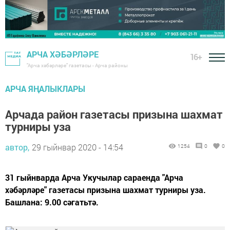
АРЧА ХӘБӘРЛӘРЕ
16+
"Арча хәбәрләре" газетасы - Арча районы
АРЧА ЯҢАЛЫКЛАРЫ
Арчада район газетасы призына шахмат
турниры уза
автор,
29 гыйнвар 2020 - 14:54
1254
0
0
31 гыйнварда Арча Укучылар сараенда "Арча
хәбәрләре" газетасы призына шахмат турниры уза.
Башлана: 9.00 сәгатьтә.