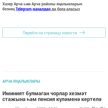
Хәзер Арча һәм Арча районы яңалыкларын
безнең
Telegram-каналдан
да белә аласыз
Перейти на страницу новости
АРЧА ЯҢАЛЫКЛАРЫ
Иминият булмаган чорлар хезмәт
стажына һәм пенсия күләменә кертелә