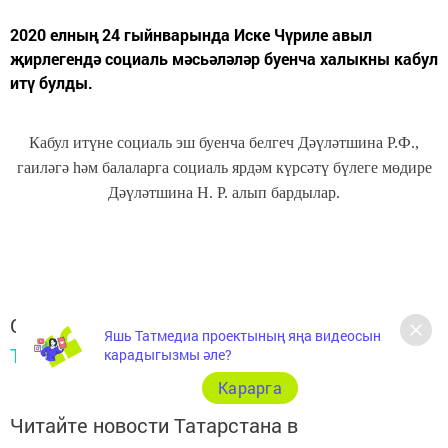
2020 елның 24 гыйнварында Иске Чүриле авыл
җирлегендә социаль мәсьәләләр буенча халыкны кабул
итү булды.
Кабул итүне социаль эш буенча белгеч Дәүләтшина Р.Ф.,
гаиләгә һәм балаларга социаль ярдәм күрсәтү бүлеге мөдире
Дәүләтшина Н. Р. алып бардылар.
Следите за самым важным и интересным в
Яшь Татмедиа проектының яңа видеосын
Telegram-канале
Татмедиа
карадыгызмы әле?
Карарга
Читайте новости Татарстана в