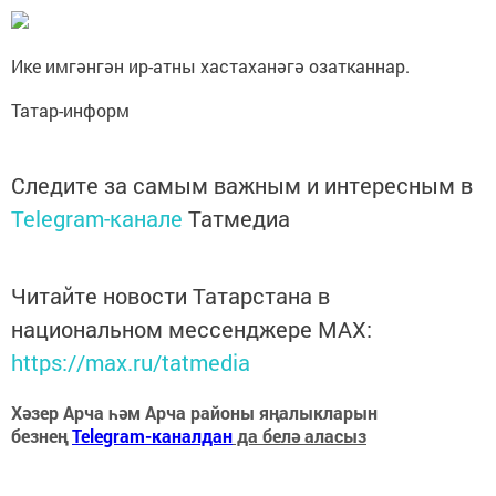
Ике имгәнгән ир-атны хастаханәгә озатканнар.
Татар-информ
Следите за самым важным и интересным в
Telegram-канале
Татмедиа
Читайте новости Татарстана в
национальном мессенджере MАХ:
https://max.ru/tatmedia
Хәзер Арча һәм Арча районы яңалыкларын
безнең
Telegram-каналдан
да белә аласыз