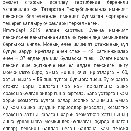
хезмәт стажын исәпләү тәртибендә бернинди
үзгәрешләр юк. Татарстан Республикасында иминият
пенсиясе билгеләгәндә иминият булмаган чорларны
төшереп калдыру очраклары төркәлмәгән.
Игътибар! 2019 елдан картлык буенча иминият
пенсиясенә вакытыннан алда чыгуның яңа мөмкинлеге
барлыкка килде. Моның өчен иминият стажының күп
булуы зарур: ир-атлар өчен стаж – 42, хатын-кызлар
өчен – 37 елдан да ким булмаска тиеш . Әлеге норма
пенсия яше җиткәнче ике ел алдан пенсиягә чыгу
мөмкинлеге бирә, әмма моның өчен ир-атларга – 60,
хатын-кызга – 55 яшь тулган булырга тиеш. Бу очракта
стажга бары эшләгән чор һәм вакытлыча эшкә
яраксыз булган айлар гына кертелә. Бала үстергән һәм
хәрби хезмәттә булган еллар исәпкә алынмый. Әмма
бу һәм башка шундый периодлар (мәсәлән, хезмәткә
яраксыз затны караган, хәрби хезмәткәр хатынының
эшкә урнашырга мөмкинлек булмаган җирдә яшәгән
еллар) пенсион баллар белән бәяләнә һәм пенсия