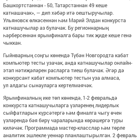
Башкортстаннан - 50, Татарстаннан 49 кеше
катнашачак», — дип хәбәр итә оештыручылар.
Ульяновск өлкәсеннән һәм Марий Элдан конкурста
катнашучылар аз булачак. Бу регионнарның
һәрберсеннән ярымфиналга бары тик җиде кеше генә
чыккан.
Гыйнварның соңгы көнендә Түбән Новгородта кабат
компьютер тесты узачак, анда катнашучылар онлайн-
этап нәтиҗәләрен расларга тиеш булачак. Әгәр дә
конкурсант кабат компьютер тестын уза алмаса,
ул алдагы сынауларга кертелмәячәк.
Ярымфиналның ике төп көнендә, 1-2 февральдә
конкурста катнашучыларга үзләренең лидерлык
сыйфатларын күрсәтергә һәм финалга чыгу өчен
үзләрендә бәя бирү чараларында көрәшергә туры
киләчәк. Программада мастер-класслар һәм төрле
аналитик эшлекле уеннар планлаштырылган. 2 февраль