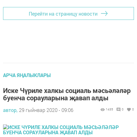
Перейти на страницу новости
АРЧА ЯҢАЛЫКЛАРЫ
Иске Чүриле халкы социаль мәсьәләләр
буенча сорауларына җавап алды
автор,
29 гыйнвар 2020 - 09:06
1435
0
0