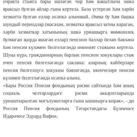
очракта стажга бары эшләгән чор һәм вакытлыча эшкә
яраксыз булган айлар гына кертелә. Бала үстергән һәм хәрби
хезмәттә булган еллар исәпкә алынмый. Әмма бу һәм башка
шундый периодлар (мәсәлән, хезмәткә яраксыз затны караган,
хәрби хезмәткәр хатынының эшкә урнашырга мөмкинлек
булмаган җирдә яшәгән еллар) пенсион баллар белән бәяләнә
һәм пенсия күләмен билгеләгәндә иминият стажына кертелә.
Шуңа күрә, гражданнарның барлык пенсион хокуклары стаж
өчен пенсия билгеләгәндә саклана: аларның кайберләре
пенсия билгеләүгә хокукны бәяләгәндә, икенчеләре пенсия
күләмен билгеләгәндә исәпкә алына.
«Бары Россия Пенсия фондының рәсми сайтында һәм аның
социаль челтәрләрдәге рәсми аккаунтларында
урнаштырылган мәгълуматларга гына ышанырга кирәк», - ди
Россия Пенсия фондының Татарстандагы Бүлекчәсе
Идарәчесе Эдуард Вафин.