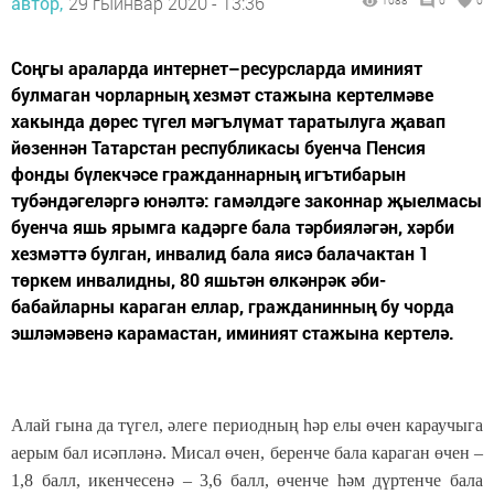
автор,
29 гыйнвар 2020 - 13:36
1088
0
0
Соңгы араларда интернет–ресурсларда иминият
булмаган чорларның хезмәт стажына кертелмәве
хакында дөрес түгел мәгълүмат таратылуга җавап
йөзеннән Татарстан республикасы буенча Пенсия
фонды бүлекчәсе гражданнарның игътибарын
тубәндәгеләргә юнәлтә: гамәлдәге законнар җыелмасы
буенча яшь ярымга кадәрге бала тәрбияләгән, хәрби
хезмәттә булган, инвалид бала яисә балачактан 1
төркем инвалидны, 80 яшьтән өлкәнрәк әби-
бабайларны караган еллар, гражданинның бу чорда
эшләмәвенә карамастан, иминият стажына кертелә.
Алай гына да түгел, әлеге периодның һәр елы өчен караучыга
аерым бал исәпләнә. Мисал өчен, беренче бала караган өчен –
1,8 балл, икенчесенә – 3,6 балл, өченче һәм дүртенче бала