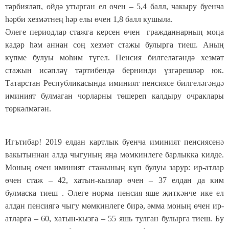
тәрбияләп, өйдә утырган ел өчен – 5,4 балл, чакыру буенча
һәрби хезмәтнең һәр елы өчен 1,8 балл кушыла.
Әлеге периодлар стажга керсен өчен гражданнарның моңа
кадәр һәм аннан соң хезмәт стажы булырга тиеш. Аның
күпме булуы мөһим түгел. Пенсия билгеләгәндә хезмәт
стажын исәпләү тәртибендә бернинди үзгәрешләр юк.
Татарстан Республикасында иминият пенсиясе билгеләгәндә
иминият булмаган чорларны төшереп калдыру очраклары
төркәлмәгән.
Игътибар! 2019 елдан картлык буенча иминият пенсиясенә
вакытыннан алда чыгуның яңа мөмкинлеге барлыкка килде.
Моның өчен иминият стажының күп булуы зарур: ир-атлар
өчен стаж – 42, хатын-кызлар өчен – 37 елдан да ким
булмаска тиеш . Әлеге норма пенсия яше җиткәнче ике ел
алдан пенсиягә чыгу мөмкинлеге бирә, әмма моның өчен ир-
атларга – 60, хатын-кызга – 55 яшь тулган булырга тиеш. Бу