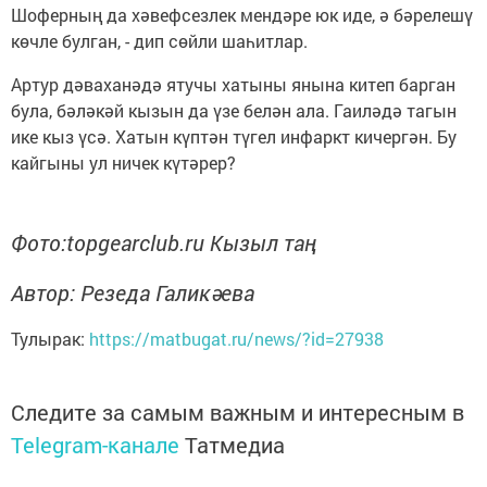
Шоферның да хәвефсезлек мендәре юк иде, ә бәрелешү
көчле булган, - дип сөйли шаһитлар.
Артур дәваханәдә ятучы хатыны янына китеп барган
була, бәләкәй кызын да үзе белән ала. Гаиләдә тагын
ике кыз үсә. Хатын күптән түгел инфаркт кичергән. Бу
кайгыны ул ничек күтәрер?
Фото:topgearclub.ru Кызыл таң
Автор: Резеда Галикәева
Тулырак:
https://matbugat.ru/news/?id=27938
Следите за самым важным и интересным в
Telegram-канале
Татмедиа