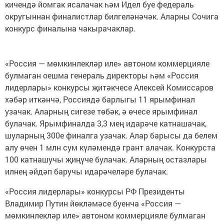
кичендә йомгак ясалачак һәм Идел буе федераль
округыннан финалистлар билгеләнәчәк. Аларны Сочига
конкурс финалына чакырачаклар.
«Россия — мөмкинлекләр иле» автоном коммерцияле
булмаган оешма генераль директоры һәм «Россия
лидерлары» конкурсы җитәкчесе Алексей Комиссаров
хәбәр иткәнчә, Россиядә барлыгы 11 ярымфинал
узачак. Аларның сигезе төбәк, ә өчесе ярымфинал
булачак. Ярымфиналда 3,3 мең идарәче катнашачак,
шуларның 300е финалга узачак. Алар барысы да белем
алу өчен 1 млн сум күләмендә грант алачак. Конкурста
100 катнашучы җиңүче булачак. Аларның остазлары
илнең әйдәп баручы идарәчеләре булачак.
«Россия лидерлары» конкурсы РФ Президенты
Владимир Путин йөкләмәсе буенча «Россия —
мөмкинлекләр иле» автоном коммерцияле булмаган