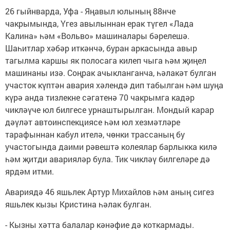
26 гыйнварда, Уфа - Яңавыл юлының 88нче
чакрымында, Үгез авылыннан ерак түгел «Лада
Калина» һәм «Вольво» машиналары бәрелешә.
Шаһитлар хәбәр иткәнчә, буран аркасында авыр
тагылма каршы як полосага килеп чыга һәм җиңел
машинаны изә. Соңрак ачыкланганча, һәлакәт булган
участок күптән авария хәлендә дип табылган һәм шуңа
күрә анда тизлекне сәгатенә 70 чакрымга кадәр
чикләүче юл билгесе урнаштырылган. Мондый карар
дәүләт автоинспекциясе һәм юл хезмәтләре
тарафыннан кабул ителә, чөнки трассаның бу
участогында даими рәвештә колеялар барлыкка килә
һәм җитди аварияләр була. Тик чикләү билгеләре дә
ярдәм итми.
Авариядә 46 яшьлек Артур Михайлов һәм аның сигез
яшьлек кызы Кристина һәлак булган.
- Кызны хәтта балалар кәнәфие дә коткармады.