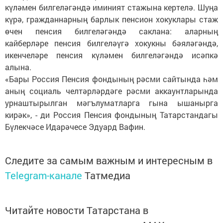
күләмен билгеләгәндә иминият стажына кертелә. Шуңа
күрә, гражданнарның барлык пенсион хокуклары стаж
өчен пенсия билгеләгәндә саклана: аларның
кайберләре пенсия билгеләүгә хокукны бәяләгәндә,
икенчеләре пенсия күләмен билгеләгәндә исәпкә
алына.
«Бары Россия Пенсия фондының рәсми сайтында һәм
аның социаль челтәрләрдәге рәсми аккаунтларында
урнаштырылган мәгълуматларга гына ышанырга
кирәк», - ди Россия Пенсия фондының Татарстандагы
Бүлекчәсе Идарәчесе Эдуард Вафин.
Следите за самым важным и интересным в
Telegram-канале
Татмедиа
Читайте новости Татарстана в