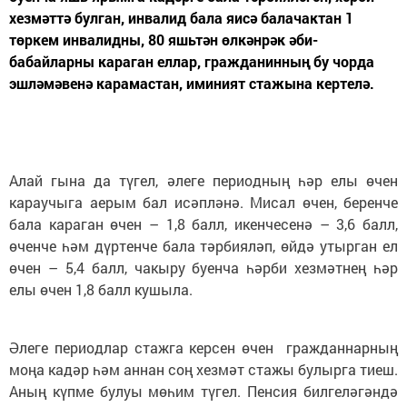
хезмәттә булган, инвалид бала яисә балачактан 1
төркем инвалидны, 80 яшьтән өлкәнрәк әби-
бабайларны караган еллар, гражданинның бу чорда
эшләмәвенә карамастан, иминият стажына кертелә.
Алай гына да түгел, әлеге периодның һәр елы өчен
караучыга аерым бал исәпләнә. Мисал өчен, беренче
бала караган өчен – 1,8 балл, икенчесенә – 3,6 балл,
өченче һәм дүртенче бала тәрбияләп, өйдә утырган ел
өчен – 5,4 балл, чакыру буенча һәрби хезмәтнең һәр
елы өчен 1,8 балл кушыла.
Әлеге периодлар стажга керсен өчен гражданнарның
моңа кадәр һәм аннан соң хезмәт стажы булырга тиеш.
Аның күпме булуы мөһим түгел. Пенсия билгеләгәндә