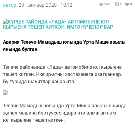
автор,
29 гыйнвар 2020 - 10:12
2405
0
0
Авария Теләче-Мамадыш юлында Урта Мишә авылы
янында булган.
Теләче районында «Лада» автомобиле юл кырыена
төшеп киткән. Ике ир-атны хастаханәгә озатканнар.
Бу турыда шаһитлар хәбәр итә.
Теләче-Мамадыш юлында Урта Мишә авылы янында
җиңел машина йөртүчесе идарә итә алмаган һәм
юл кырыена төшеп киткән.