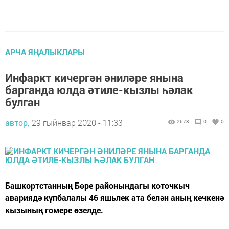
АРЧА ЯҢАЛЫКЛАРЫ
Инфаркт кичергән әниләре янына
барганда юлда әтиле-кызлы һәлак
булган
автор,
29 гыйнвар 2020 - 11:33
2678
0
0
Башкортстанның Бөре районындагы коточкыч
авариядә күпбалалы 46 яшьлек ата белән аның кечкенә
кызының гомере өзелде.