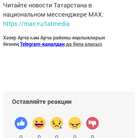
Читайте новости Татарстана в
национальном мессенджере MАХ:
https://max.ru/tatmedia
Хәзер Арча һәм Арча районы яңалыкларын
безнең
Telegram-каналдан
да белә аласыз
Оставляйте реакции
0
0
0
0
0