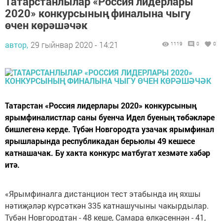
Татарстанлылар «Россия лидерлары
2020» конкурсының финалына чыгу
өчен көрәшәчәк
автор,
29 гыйнвар 2020 - 14:21
1119
0
0
Татарстан «Россия лидерлары 2020» конкурсының
ярымфиналистлар саны буенча Идел буеның төбәкләре
бишлегенә керде. Түбән Новгородта узачак ярымфинал
ярышларында республикадан берьюлы 49 кешесе
катнашачак. Бу хакта конкурс матбугат хезмәте хәбәр
итә.
«Ярымфиналга дистанцион тест этабында иң яхшы
нәтиҗәләр күрсәткән 335 катнашучыны чакырдылар.
Түбән Новгородтан - 48 кеше, Самара өлкәсеннән - 41,