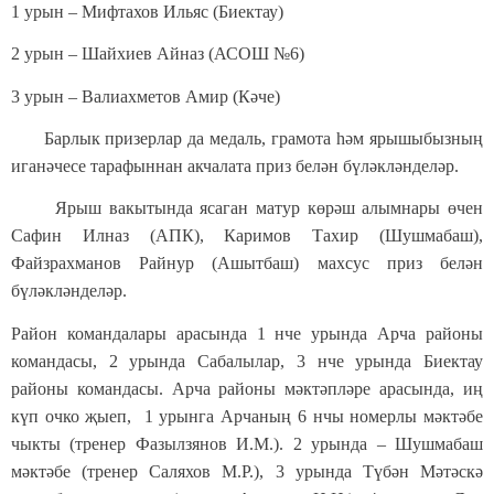
1 урын – Мифтахов Ильяс (Биектау)
2 урын – Шайхиев Айназ (АСОШ №6)
3 урын – Валиахметов Амир (Кәче)
Барлык призерлар да медаль, грамота һәм ярышыбызның
иганәчесе тарафыннан акчалата приз белән бүләкләнделәр.
Ярыш вакытында ясаган матур көрәш алымнары өчен
Сафин Илназ (АПК), Каримов Тахир (Шушмабаш),
Файзрахманов Райнур (Ашытбаш) махсус приз белән
бүләкләнделәр.
Район командалары арасында 1 нче урында Арча районы
командасы, 2 урында Сабалылар, 3 нче урында Биектау
районы командасы. Арча районы мәктәпләре арасында, иң
күп очко җыеп, 1 урынга Арчаның 6 нчы номерлы мәктәбе
чыкты (тренер Фазылзянов И.М.). 2 урында – Шушмабаш
мәктәбе (тренер Саляхов М.Р.), 3 урында Түбән Мәтәскә