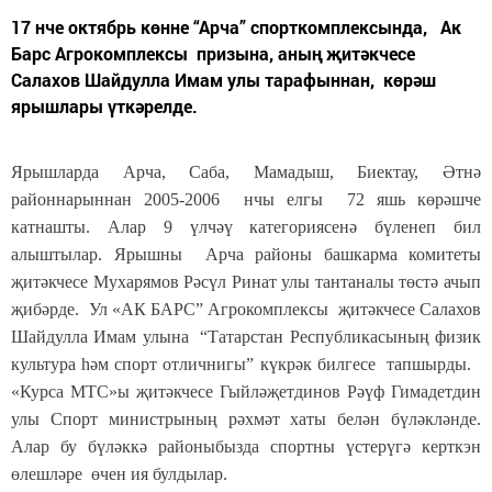
17 нче октябрь көнне “Арча” спорткомплексында, Ак
Барс Агрокомплексы призына, аның җитәкчесе
Салахов Шайдулла Имам улы тарафыннан, көрәш
ярышлары үткәрелде.
Ярышларда Арча, Саба, Мамадыш, Биектау, Әтнә
районнарыннан 2005-2006 нчы елгы 72 яшь көрәшче
катнашты. Алар 9 үлчәү категориясенә бүленеп бил
алыштылар. Ярышны Арча районы башкарма комитеты
җитәкчесе Мухарямов Рәсүл Ринат улы тантаналы төстә ачып
җибәрде. Ул «АК БАРС” Агрокомплексы җитәкчесе Салахов
Шайдулла Имам улына “Татарстан Республикасының физик
культура һәм спорт отличнигы” күкрәк билгесе тапшырды.
«Курса МТС»ы җитәкчесе Гыйләҗетдинов Рәүф Гимадетдин
улы
Спорт министрының рәхмәт хаты белән бүләкләнде.
Алар бу бүләккә районыбызда спортны үстерүгә керткэн
өлешләре өчен ия булдылар.