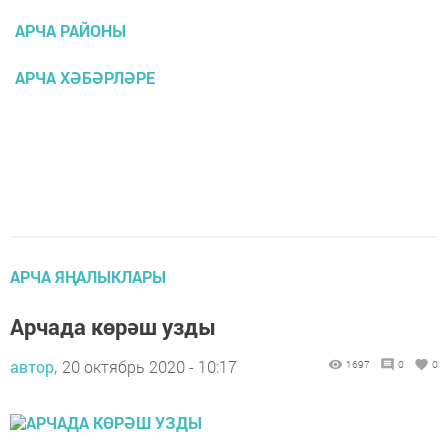
АРЧА РАЙОНЫ
АРЧА ХӘБӘРЛӘРЕ
АРЧА ЯҢАЛЫКЛАРЫ
Арчада көрәш узды
автор,
20 октябрь 2020 - 10:17
1697
0
0