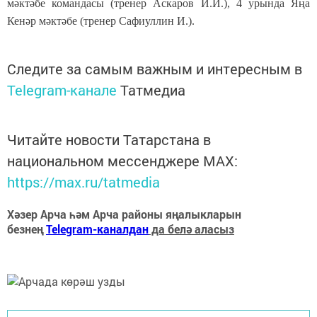
мәктәбе командасы (тренер Аскаров И.И.), 4 урында Яңа
Кенәр мәктәбе (тренер Сафиуллин И.).
Следите за самым важным и интересным в
Telegram-канале
Татмедиа
Читайте новости Татарстана в
национальном мессенджере MАХ:
https://max.ru/tatmedia
Хәзер Арча һәм Арча районы яңалыкларын
безнең
Telegram-каналдан
да белә аласыз