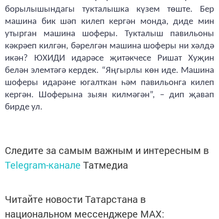
борылышындагы тукталышка күзем төште. Бер
машина бик шәп килеп кергән монда, диде мин
утырган машина шоферы. Тукталыш павильоны
кәкрәеп килгән, бәрелгән машина шоферы ни хәлдә
икән? ЮХИДИ идарәсе җитәкчесе Ришат Хуҗин
белән элемтәгә кердек. “Яңгырлы көн иде. Машина
шоферы идарәне югалткан һәм павильонга килеп
кергән. Шоферына зыян килмәгән”, – дип җавап
бирде ул.
Следите за самым важным и интересным в
Telegram-канале
Татмедиа
Читайте новости Татарстана в
национальном мессенджере MАХ: