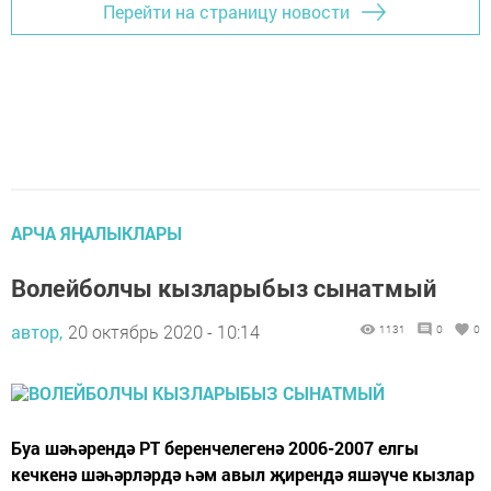
Перейти на страницу новости
АРЧА ЯҢАЛЫКЛАРЫ
Волейболчы кызларыбыз сынатмый
автор,
20 октябрь 2020 - 10:14
1131
0
0
Буа шәһәрендә РТ беренчелегенә 2006-2007 елгы
кечкенә шәһәрләрдә һәм авыл җирендә яшәүче кызлар