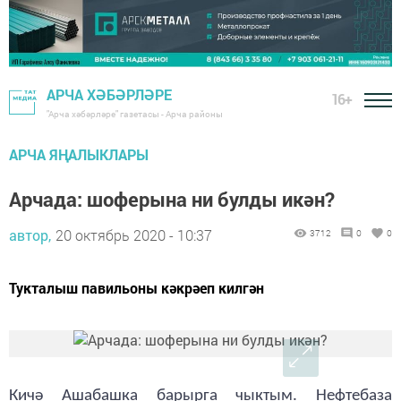
АРЧА ХӘБӘРЛӘРЕ
16+
"Арча хәбәрләре" газетасы - Арча районы
АРЧА ЯҢАЛЫКЛАРЫ
Арчада: шоферына ни булды икән?
автор,
20 октябрь 2020 - 10:37
3712
0
0
Тукталыш павильоны кәкрәеп килгән
Кичә Ашабашка барырга чыктым. Нефтебаза