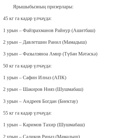
Ярышыбызның призерлары:
45 кг га кадәр үлчәүдә:
1 урын – Файзрахманов Райнур (Ашитбаш)
2 урын – Давлетшин Ранил (Мамадыш)
3 урын – Фазылзяноа Амир (Түбән Мәтәскә)
50 кг га кадәр үлчәүдә:
1 урын – Сафин Илназ (АПК)
2 урын – Шакиров Нияз (Шушмабаш)
3 урын – Андреев Богдан (Биектау)
55 кг га кадәр үлчәүдә:
1 урын – Каримов Тахир (Шушмабаш)
2 урын – Садиков Риназ (Мамадыш)