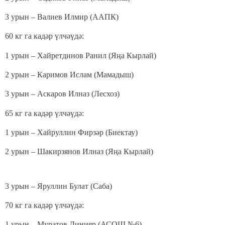
3 урын – Валиев Илмир (ААПК)
60 кг га кадәр үлчәүдә:
1 урын – Хайретдинов Ранил (Яңа Кырлай)
2 урын – Каримов Ислам (Мамадыш)
3 урын – Аскаров Илназ (Лесхоз)
65 кг га кадәр үлчәүдә:
1 урын – Хайруллин Фирзәр (Биектау)
2 урын – Шакирзянов Илназ (Яңа Кырлай)
3 урын – Яруллин Булат (Саба)
70 кг га кадәр үлчәүдә:
1 урын – Муратов Динияр (АСОШ №6)