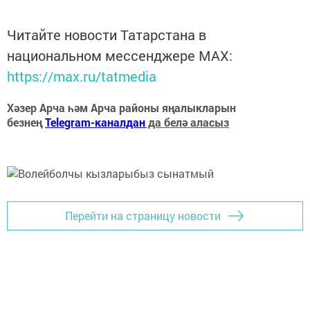
Читайте новости Татарстана в
национальном мессенджере MАХ:
https://max.ru/tatmedia
Хәзер Арча һәм Арча районы яңалыкларын
безнең
Telegram-каналдан
да белә аласыз
Перейти на страницу новости