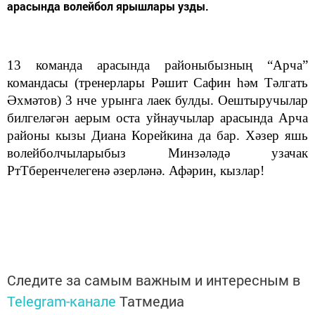
арасында волейбол ярышлары узды.
13 команда арасында районыбызның “Арча”
командасы (тренерлары Рәшит Сафин һәм Тәлгать
Әхмәтов) 3 нче урынга лаек булды. Оештыручылар
билгеләгән аерым оста уйнаучылар арасында Арча
районы кызы Диана Корейкина да бар. Хәзер яшь
волейболчыларыбыз Минзәләдә узачак
РтТберенчелегенә әзерләнә. Афәрин, кызлар!
Следите за самым важным и интересным в
Telegram-канале
Татмедиа