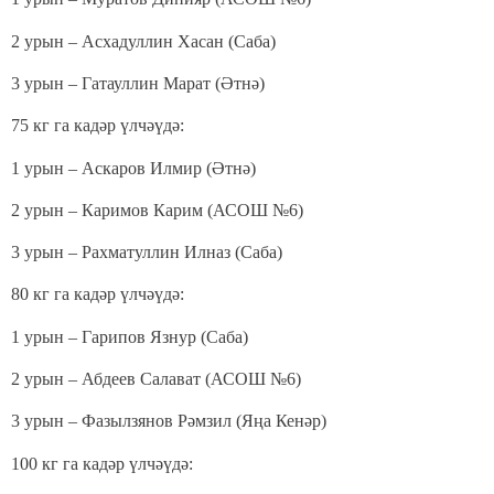
2 урын – Асхадуллин Хасан (Саба)
3 урын – Гатауллин Марат (Әтнә)
75 кг га кадәр үлчәүдә:
1 урын – Аскаров Илмир (Әтнә)
2 урын – Каримов Карим (АСОШ №6)
3 урын – Рахматуллин Илназ (Саба)
80 кг га кадәр үлчәүдә:
1 урын – Гарипов Язнур (Саба)
2 урын – Абдеев Салават (АСОШ №6)
3 урын – Фазылзянов Рәмзил (Яңа Кенәр)
100 кг га кадәр үлчәүдә: