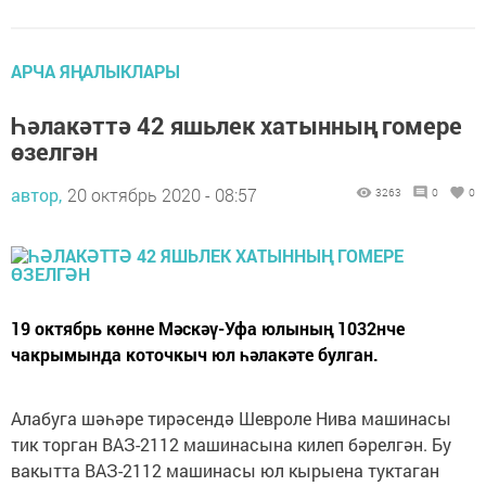
АРЧА ЯҢАЛЫКЛАРЫ
Һәлакәттә 42 яшьлек хатынның гомере
өзелгән
автор,
20 октябрь 2020 - 08:57
3263
0
0
19 октябрь көнне Мәскәү-Уфа юлының 1032нче
чакрымында коточкыч юл һәлакәте булган.
Алабуга шәһәре тирәсендә Шевроле Нива машинасы
тик торган ВАЗ-2112 машинасына килеп бәрелгән. Бу
вакытта ВАЗ-2112 машинасы юл кырыена туктаган