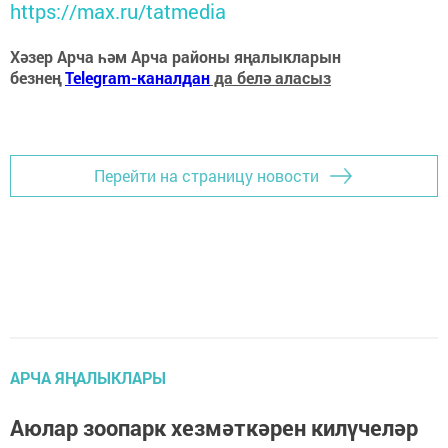
https://max.ru/tatmedia
Хәзер Арча һәм Арча районы яңалыкларын
безнең
Telegram-каналдан
да белә аласыз
Перейти на страницу новости
АРЧА ЯҢАЛЫКЛАРЫ
Аюлар зоопарк хезмәткәрен килүчеләр