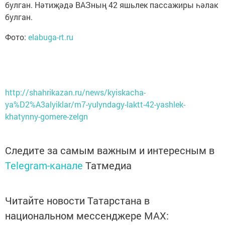
булган. Нәтиҗәдә ВАЗның 42 яшьлек пассажиры һәлак
булган.
Фото:
elabuga-rt.ru
http://shahrikazan.ru/news/kyiskacha-
ya%D2%A3alyiklar/m7-yulyndagy-laktt-42-yashlek-
khatynny-gomere-zelgn
Следите за самым важным и интересным в
Telegram-канале
Татмедиа
Читайте новости Татарстана в
национальном мессенджере MАХ: