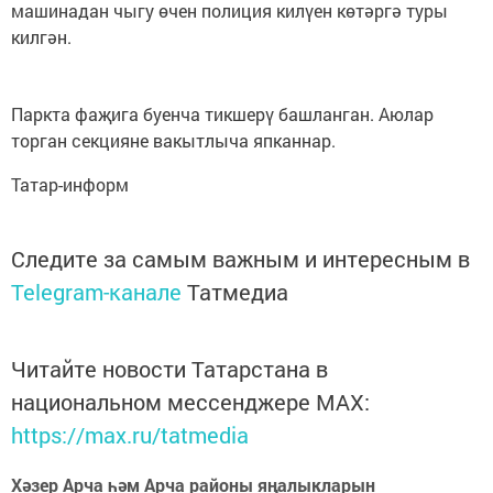
машинадан чыгу өчен полиция килүен көтәргә туры
килгән.
Паркта фаҗига буенча тикшерү башланган. Аюлар
торган секцияне вакытлыча япканнар.
Татар-информ
Следите за самым важным и интересным в
Telegram-канале
Татмедиа
Читайте новости Татарстана в
национальном мессенджере MАХ:
https://max.ru/tatmedia
Хәзер Арча һәм Арча районы яңалыкларын