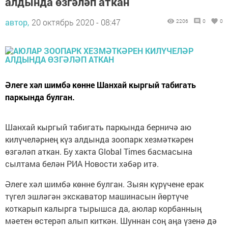
алдында өзгәләп аткан
автор,
20 октябрь 2020 - 08:47
2206
0
0
Әлеге хәл шимбә көнне Шанхай кыргый табигать
паркында булган.
Шанхай кыргый табигать паркында берничә аю
килүчеләрнең күз алдында зоопарк хезмәткәрен
өзгәләп аткан. Бу хакта Global Times басмасына
сылтама белән РИА Новости хәбәр итә.
Әлеге хәл шимбә көнне булган. Зыян күрүчене ерак
түгел эшләгән экскаватор машинасын йөртүче
коткарып калырга тырышса да, аюлар корбанның
мәетен өстерәп алып киткән. Шуннан соң аңа үзенә дә