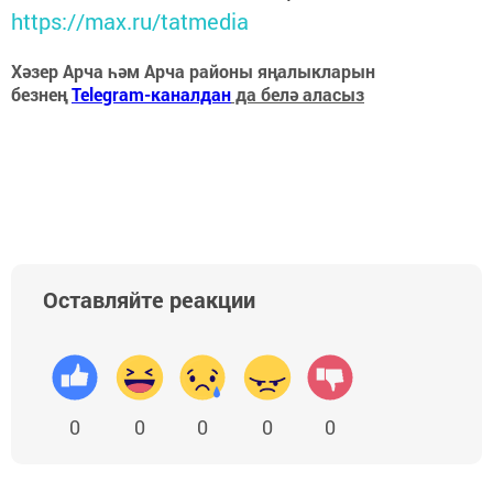
https://max.ru/tatmedia
Хәзер Арча һәм Арча районы яңалыкларын
безнең
Telegram-каналдан
да белә аласыз
Оставляйте реакции
0
0
0
0
0