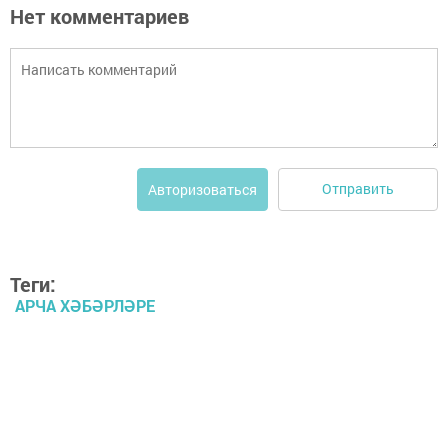
Нет комментариев
Отправить
Авторизоваться
Теги:
АРЧА ХӘБӘРЛӘРЕ