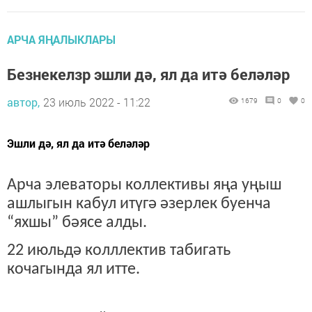
АРЧА ЯҢАЛЫКЛАРЫ
Безнекелзр эшли дә, ял да итә беләләр
автор,
23 июль 2022 - 11:22
1679
0
0
Эшли дә, ял да итә беләләр
Арча элеваторы коллективы яңа уңыш
ашлыгын кабул итүгә әзерлек буенча
“яхшы” бәясе алды.
22 июльдә колллектив табигать
кочагында ял итте.