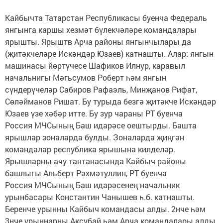
Кайбычта Татарстан Республикасы буенча Федераль
янгынга каршы хезмәт бүлекчәләре командалары
ярышты. Ярыштв Арча районы янгынчылары да
(җитәкчеләре Искәндәр Юзаев) катнашты. Алар: янгын
машинасы йөртүчесе Шафиков Илнур, каравыл
начальнигы Мәгьсумов Роберт һәм янгын
сүндерүчеләр Сабиров Рафаэль, Минҗанов Рифат,
Сөләйманов Ришат. Бу турыда безгә җитәкче Искәндәр
Юзаев үзе хәбәр итте. Бу зур чараны РТ буенча
Россия МЧСының Баш идарәсе оештырды. Башта
ярышлар зоналарда булды. Зоналарда җиңгән
командалар республика ярышына килделәр.
Ярышларны ачу тантанасында Кайбыч районы
башлыгы Альберт Рәхмәтуллин, РТ буенча
Россия МЧСының Баш идарәсенең начальник
урынбасары Константин Чанышев һ.б. катнашты.
Беренче урынны Кайбыч командасы алды. 2нче һәм
3нче урыннарны Аксубай һәм Арча командалары алды.