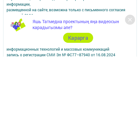
информации,
размещенной на сайте, возможна только с письменного согласия
редакций СМИ.
При поддержке Республиканского агентства по печати и массовым
Яшь Татмедиа проектының яңа видеосын
коммуникациям.
карадыгызмы әле?
Наименование СМИ: Арча хәбәрләре (Арский вестник)
Карарга
СМИ зарегистрировано Федеральной службой по надзору в сфере
связи,
информационных технологий и массовых коммуникаций
запись о регистрации СМИ Эл № ФС77–87940 от 16.08.2024
ФИО главного редактора: Насибуллин Исрафил Рахматуллович
Адрес редакции: 422000, Российская Федерация, Республика
Татарстан, Арский муниципальный район, г. Арск, ул. Банковская, д.
2а
Адрес учредителя: 420066, Россия, Республика Татарстан, Г.Казань,
ул.Декабристов, д.2
Телефон редакции: 8(84366) 3-10-58, 89179076963.
Электронная почта: arskij-vestnik@tatmedia.com
Учредитель СМИ: АО «ТАТМЕДИА»
Антикоррупционная политика
АО «ТАТМЕДИА» использует «cookie»
для персонализации сервисов и
удобства пользователей сайтом.
Использование «cookie» можно отменить в настройках браузера.
Политика конфиденциальности