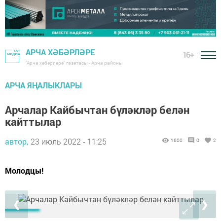
АРЧА ХӘБӘРЛӘРЕ
16+
"Арча хәбәрләре" газетасы - Арча районы
АРЧА ЯҢАЛЫКЛАРЫ
Арчалар Кайбычтан бүләкләр белән
кайттылар
автор,
23 июль 2022 - 11:25
1600
0
2
Молодцы!
❮
❯