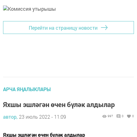
Перейти на страницу новости
АРЧА ЯҢАЛЫКЛАРЫ
Яхшы эшләгән өчен бүләк алдылар
автор,
23 июль 2022 - 11:09
997
0
0
Яхшы эшләгән өчен бүләк алдылар