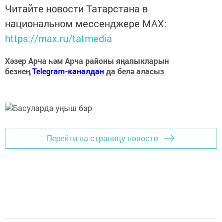
Читайте новости Татарстана в
национальном мессенджере MАХ:
https://max.ru/tatmedia
Хәзер Арча һәм Арча районы яңалыкларын
безнең
Telegram-каналдан
да белә аласыз
Перейти на страницу новости