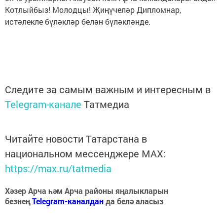
Котлыйбыз! Молодцы! Җиңүчеләр Дипломнар,
истәлекле бүләкләр белән бүләкләнде.
Следите за самым важным и интересным в
Telegram-канале
Татмедиа
Читайте новости Татарстана в
национальном мессенджере MАХ:
https://max.ru/tatmedia
Хәзер Арча һәм Арча районы яңалыкларын
безнең
Telegram-каналдан
да белә аласыз