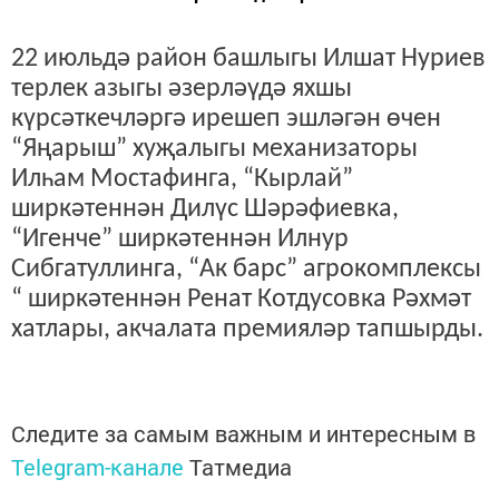
22 июльдә район башлыгы Илшат Нуриев
терлек азыгы әзерләүдә яхшы
күрсәткечләргә ирешеп эшләгән өчен
“Яңарыш” хуҗалыгы механизаторы
Илһам Мостафинга, “Кырлай”
ширкәтеннән Дилүс Шәрәфиевка,
“Игенче” ширкәтеннән Илнур
Сибгатуллинга, “Ак барс” агрокомплексы
“ ширкәтеннән Ренат Котдусовка Рәхмәт
хатлары, акчалата премияләр тапшырды.
Следите за самым важным и интересным в
Telegram-канале
Татмедиа