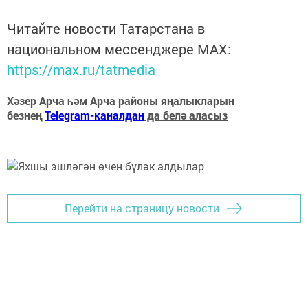
Читайте новости Татарстана в
национальном мессенджере MАХ:
https://max.ru/tatmedia
Хәзер Арча һәм Арча районы яңалыкларын
безнең
Telegram-каналдан
да белә аласыз
Перейти на страницу новости