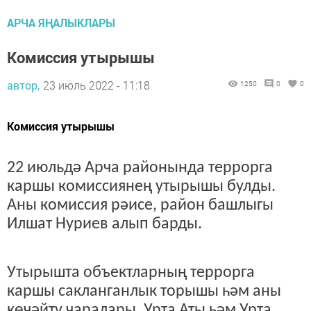
АРЧА ЯҢАЛЫКЛАРЫ
Комиссия утырышы
автор,
23 июль 2022 - 11:18
1250
0
0
Комиссия утырышы
22 июльдә Арча районында террорга
каршы комиссиянең утырышы булды.
Аны комиссия рәисе, район башлыгы
Илшат Нуриев алып барды.
Утырышта объектларның террорга
каршы сакланганлык торышы һәм аны
көчәйтү чаралары, Урта Аты һәм Урта