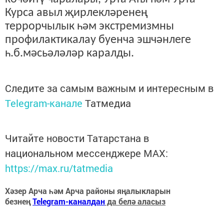
Курса авыл җирлекләренең
террорчылык һәм экстремизмны
профилактикалау буенча эшчәнлеге
һ.б.мәсьәләләр каралды.
Следите за самым важным и интересным в
Telegram-канале
Татмедиа
Читайте новости Татарстана в
национальном мессенджере MАХ:
https://max.ru/tatmedia
Хәзер Арча һәм Арча районы яңалыкларын
безнең
Telegram-каналдан
да белә аласыз