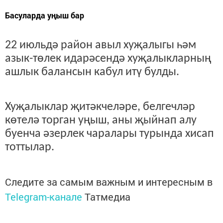
Басуларда уңыш бар
22 июльдә район авыл хуҗалыгы һәм
азык-төлек идарәсендә хуҗалыкларның
ашлык балансын кабул итү булды.
Хуҗалыклар җитәкчеләре, белгечләр
көтелә торган уңыш, аны җыйнап алу
буенча әзерлек чаралары турында хисап
тоттылар.
Следите за самым важным и интересным в
Telegram-канале
Татмедиа