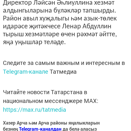
Директор Ләйсән Әһлиуллина хезмәт
алдынгыларына бүләкләр тапшырды.
Район авыл хуҗалыгы һәм азык-төлек
идарәсе җитәкчесе Ленар Абдуллин
тырыш хезмәтләре өчен рәхмәт әйтте,
яңа уңышлар теләде.
Следите за самым важным и интересным в
Telegram-канале
Татмедиа
Читайте новости Татарстана в
национальном мессенджере MАХ:
https://max.ru/tatmedia
Хәзер Арча һәм Арча районы яңалыкларын
безнең
Telegram-каналдан
да белә аласыз