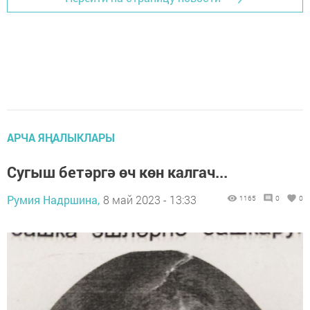
АРЧА ЯҢАЛЫКЛАРЫ
Сугыш бетәргә өч көн калгач...
Румия Надршина,
8 май 2023 - 13:33
1165
0
0