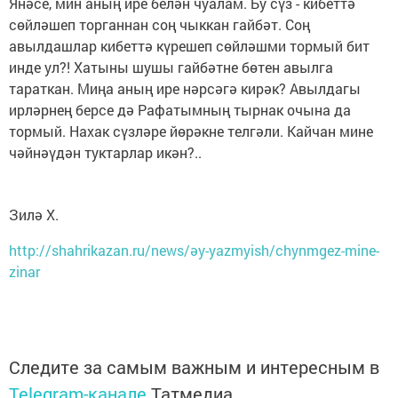
Янәсе, мин аның ире белән чуалам. Бу сүз - кибеттә
сөйләшеп торганнан соң чыккан гайбәт. Соң
авылдашлар кибеттә күрешеп сөйләшми тормый бит
инде ул?! Хатыны шушы гайбәтне бөтен авылга
тараткан. Миңа аның ире нәрсәгә кирәк? Авылдагы
ирләрнең берсе дә Рафатымның тырнак очына да
тормый. Нахак сүзләре йөрәкне телгәли. Кайчан мине
чәйнәүдән туктарлар икән?..
Зилә Х.
http://shahrikazan.ru/news/әy-yazmyish/chynmgez-mine-
zinar
Следите за самым важным и интересным в
Telegram-канале
Татмедиа