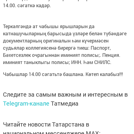
14.00. сәгаткә кадәр.
Теркәлгәндә ат чабышы ярышларын да
катнашучыларның барысыда үзләре белән түбәндәге
документларның оригиналын һәм күчермәсен
судьялар коллегиясенә бирергә тиеш: Паспорт,
Бәхетсезлек очрагыннан иминият полисы;. Пенция.
иминият таныклыгы полисы; ИНН. Һәм СНИЛС.
Чабышлар 14.00 сәгатьтә башлана. Көтеп калабыз!!!
Следите за самым важным и интересным в
Telegram-канале
Татмедиа
Читайте новости Татарстана в
национальном мессенджере MАХ: