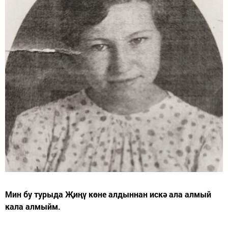
Мин бу турыда Җиңү көне алдыннан искә ала алмый
кала алмыйм.