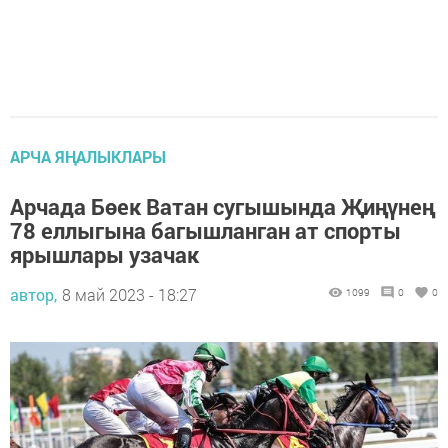
АРЧА ЯҢАЛЫКЛАРЫ
Арчада Бөек Ватан сугышында Җиңүнең
78 еллыгына багышланган ат спорты
ярышлары узачак
автор,
8 май 2023 - 18:27
1099
0
0