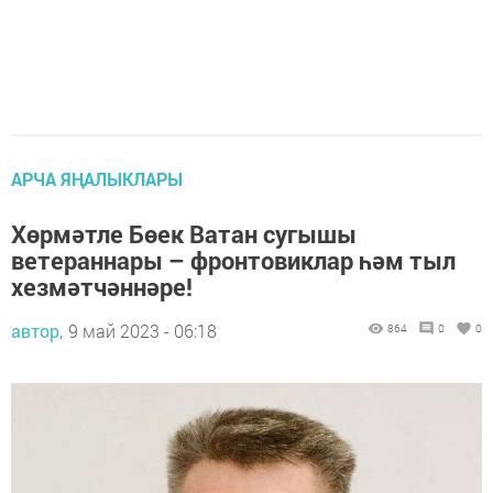
АРЧА ЯҢАЛЫКЛАРЫ
Хөрмәтле Бөек Ватан сугышы
ветераннары – фронтовиклар һәм тыл
хезмәтчәннәре!
автор,
9 май 2023 - 06:18
864
0
0