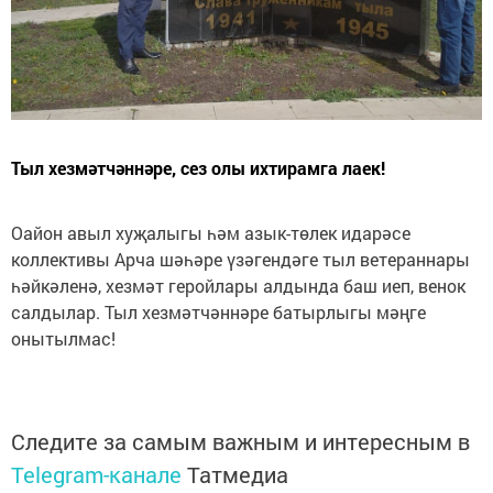
Тыл хезмәтчәннәре, сез олы ихтирамга лаек!
Оайон авыл хуҗалыгы һәм азык-төлек идарәсе
коллективы Арча шәһәре үзәгендәге тыл ветераннары
һәйкәленә, хезмәт геройлары алдында баш иеп, венок
салдылар. Тыл хезмәтчәннәре батырлыгы мәңге
онытылмас!
Следите за самым важным и интересным в
Telegram-канале
Татмедиа