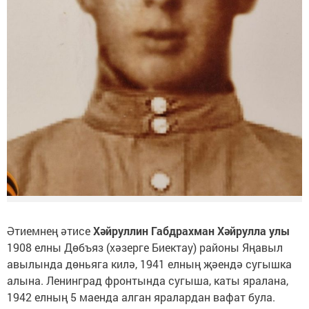
Әтиемнең әтисе
Хәйруллин Габдрахман Хәйрулла улы
1908 елны Дөбъяз (хәзерге Биектау) районы Яңавыл
авылында дөньяга килә, 1941 елның җәендә сугышка
алына. Ленинград фронтында сугыша, каты яралана,
1942 елның 5 маенда алган яралардан вафат була.