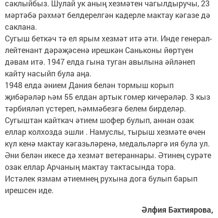
саклыйбыз. Шулай ук аның хезмәтен чагылдыручы, 23
мәртәбә рәхмәт белдерелгән кадерле мактау кәгазе дә
саклана.
Сугыш беткәч тә ел ярым хезмәт итә әти. Инде генерал-
лейтенант дәрәҗәсенә ирешкән Саньконы йөртүен
дәвам итә. 1947 елда гына туган авылына әйләнеп
кайту насыйп була аңа.
1948 елда әнием Дания белән тормыш корып
җибәрәләр һәм 55 елдан артык гомер кичерәләр. 3 кыз
тәрбияләп үстереп, һәммәбезгә белем бирделәр.
Сугыштан кайткач әтием шофер булып, аннан озак
еллар колхозда эшли . Намуслы, тырыш хезмәте өчен
күл кенә мактау кәгазьләренә, медальләргә ия була ул.
Әни белән икесе дә хезмәт ветераннары. Әтинең сурәте
озак еллар Арчаның мактау тактасында тора.
Истәлек язмам әтиемнең рухына дога булып барып
ирешсен иде.
Әлфия Бәхтиярова,