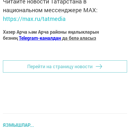
Читайте новости Татарстана в
национальном мессенджере MАХ:
https://max.ru/tatmedia
Хәзер Арча һәм Арча районы яңалыкларын
безнең
Telegram-каналдан
да белә аласыз
Перейти на страницу новости
ЯЗМЫШЛАР...