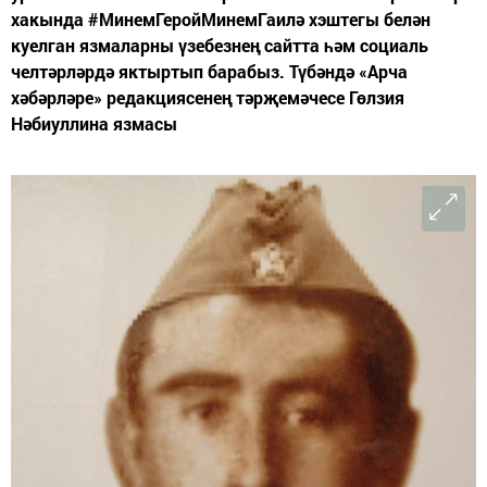
хакында #МинемГеройМинемГаилә хэштегы белән
куелган язмаларны үзебезнең сайтта һәм социаль
челтәрләрдә яктыртып барабыз. Түбәндә «Арча
хәбәрләре» редакциясенең тәрҗемәчесе Гөлзия
Нәбиуллина язмасы