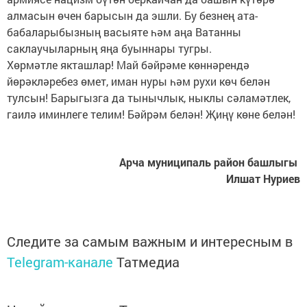
алмасын өчен барысын да эшли. Бу безнең ата-
бабаларыбызның васыяте һәм аңа Ватанны
саклаучыларның яңа буыннары тугры.
Хөрмәтле якташлар! Май бәйрәме көннәрендә
йөрәкләребез өмет, иман нуры һәм рухи көч белән
тулсын! Барыгызга да тынычлык, ныклы сәламәтлек,
гаилә иминлеге телим! Бәйрәм белән! Җиңү көне белән!
Арча муниципаль район башлыгы
Илшат Нуриев
Следите за самым важным и интересным в
Telegram-канале
Татмедиа