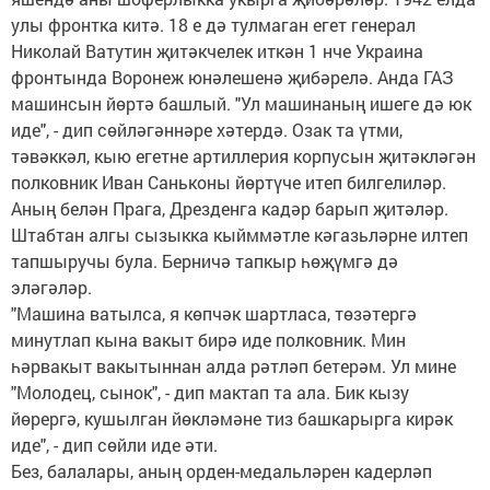
улы фронтка китә. 18 е дә тулмаган егет генерал
Николай Ватутин җитәкчелек иткән 1 нче Украина
фронтында Воронеж юнәлешенә җибәрелә. Анда ГАЗ
машинсын йөртә башлый. "Ул машинаның ишеге дә юк
иде", - дип сөйләгәннәре хәтердә. Озак та үтми,
тәвәккәл, кыю егетне артиллерия корпусын җитәкләгән
полковник Иван Саньконы йөртүче итеп билгелиләр.
Аның белән Прага, Дрезденга кадәр барып җитәләр.
Штабтан алгы сызыкка кыйммәтле кәгазьләрне илтеп
тапшыручы була. Берничә тапкыр һөҗүмгә дә
эләгәләр.
"Машина ватылса, я көпчәк шартласа, төзәтергә
минутлап кына вакыт бирә иде полковник. Мин
һәрвакыт вакытыннан алда рәтләп бетерәм. Ул мине
"Молодец, сынок", - дип мактап та ала. Бик кызу
йөрергә, кушылган йөкләмәне тиз башкарырга кирәк
иде", - дип сөйли иде әти.
Без, балалары, аның орден-медальләрен кадерләп