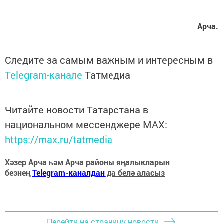
Арча.
Следите за самым важным и интересным в
Telegram-канале
Татмедиа
Читайте новости Татарстана в
национальном мессенджере MАХ:
https://max.ru/tatmedia
Хәзер Арча һәм Арча районы яңалыкларын
безнең
Telegram-каналдан
да белә аласыз
Перейти на страницу новости