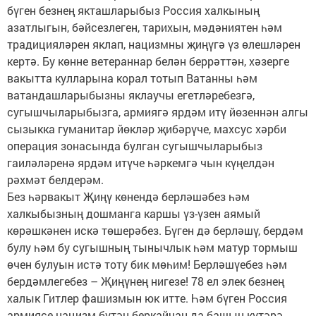
бүген безнең якташларыбыз Россия халкының
азатлыгын, бәйсезлеген, тарихын, мәдәниятен һәм
традицияләрен яклап, нацизмны җиңүгә үз өлешләрен
кертә. Бу көнне ветераннар белән беррәттән, хәзерге
вакытта кулларына корал тотып Ватанны һәм
ватандашларыбызны яклаучы егетләребезгә,
сугышчыларыбызга, армиягә ярдәм итү йөзеннән алгы
сызыкка гуманитар йөкләр җибәрүче, махсус хәрби
операция зонасында булган сугышчыларыбыз
гаиләләренә ярдәм итүче һәркемгә чын күңелдән
рәхмәт белдерәм.
Без һәрвакыт Җиңү көнендә берләшәбез һәм
халкыбызның дошманга каршы үз-үзен аямый
көрәшкәнен искә төшерәбез. Бүген дә берләшү, бердәм
булу һәм бу сугышның тынычлык һәм матур тормыш
өчен булуын истә тоту бик мөһим! Берләшүебез һәм
бердәмлегебез – Җиңүнең нигезе! 78 ел элек безнең
халык Гитлер фашизмын юк итте. Һәм бүген Россия
армиясе нацизм бүтән беркайчан да башын күтәрә