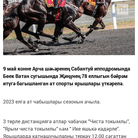
9 май конне Арча шәһәренең Сабантуй ипподромында
Бөек Ватан сугышында Җиңүнең 78 еллыгын бәйрәм
итүгә багышланган ат спорты ярышлары үткәрелә.
2023 елга ат чабышлары сезонын ачыла.
3 төрле дистанциягә атлар чабачак "Чиста токымлы",
"Ярым чиста токымлы" һәм " Ике яшькә кадәрле".
Ярышларда катнашучыларны теркәү 12.00 сәгаттән