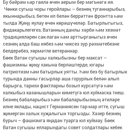
Бу бәйрәм һәр гаилә өчен аерым бер мәгънәгә ия.
Чөнки сугыш чоры геройлары – безнең туганнарыбыз,
якыннарыбыз, бөтен ил белән беррәттән фронтта һәм
тылда Җиңү яулау өчен көрәшүчеләр. Батырлыгыгыз,
фидакарьлегегез, Ватанның данлы хәрби һәм хезмәт
традицияләрен сак-лаган һәм арттырганыгыз өчен
сезнең алда баш иябез һәм чиксез зур рәхмәтебезне
белдерәбез, хөрмәтле ветераннар.
Бөек Ватан сугышы халкыбызны бер максат –
фашизмны җиңү хакына берләштерде, югары
патриотизм һәм батырлык уятты. Һәм без бу батырлык
турында данны гасырлар аша горурлык белән алып
барырга, тарихи фактларны бозып күрсәтүгә һәм
халкыбыз казанышларын киметүгә юл куймаска тиеш.
Безнең бабаларыбыз һәм бабаларыбызның әтиләре
илне яклады, нацист Германиясен тар-мар итте, сугыш
җимергән халык хуҗалыгын торгызды. Хәзер безнең
бурыч – фашизмга яңадан туарга юл куймау. Бөек
Ватан сугышы елларындагы совет солдатлары кебек