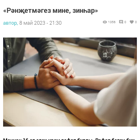
«Рәнҗетмәгез мине, зинһар»
автор,
8 май 2023 - 21:30
1356
0
0