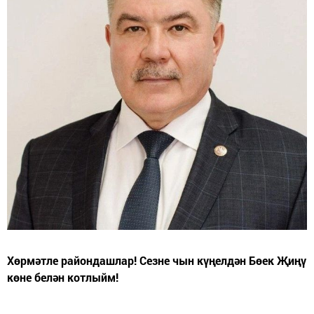
Хөрмәтле райондашлар! Сезне чын күңелдән Бөек Җиңү
көне белән котлыйм!