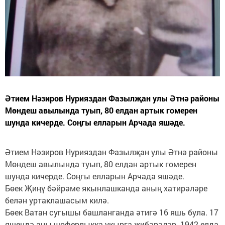
Әтием Нәзиров Нурияздан Фазылҗан улы Әтнә районы
Мөндеш авылында туып, 80 елдан артык гомерен
шунда кичерде. Соңгы елларын Арчада яшәде.
Әтием Нәзиров Нурияздан Фазылҗан улы Әтнә районы
Мөндеш авылында туып, 80 елдан артык гомерен
шунда кичерде. Соңгы елларын Арчада яшәде.
Бөек Җиңү бәйрәме якынлашканда аның хатирәләре
белән уртаклашасым килә.
Бөек Ватан сугышы башланганда әтигә 16 яшь була. 17
яшендә аны шоферлыкка укырга җибәрәләр. 1942 елда