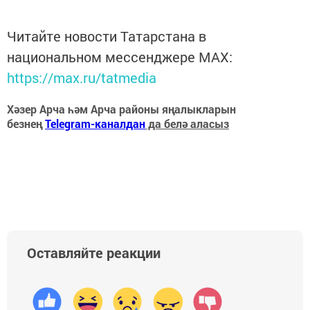
Читайте новости Татарстана в
национальном мессенджере MАХ:
https://max.ru/tatmedia
Хәзер Арча һәм Арча районы яңалыкларын
безнең
Telegram-каналдан
да белә аласыз
Оставляйте реакции