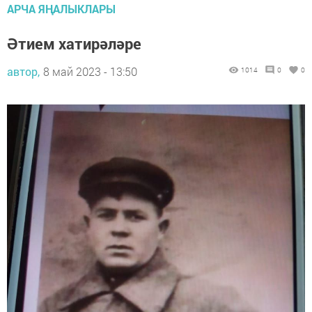
АРЧА ЯҢАЛЫКЛАРЫ
Әтием хатирәләре
автор,
8 май 2023 - 13:50
1014
0
0