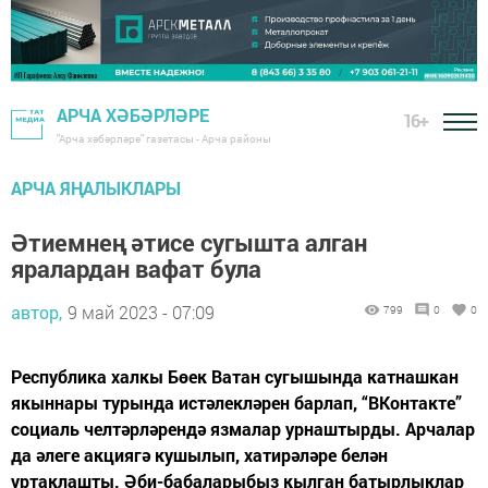
АРЧА ХӘБӘРЛӘРЕ
16+
"Арча хәбәрләре" газетасы - Арча районы
АРЧА ЯҢАЛЫКЛАРЫ
Әтиемнең әтисе сугышта алган
яралардан вафат була
автор,
9 май 2023 - 07:09
799
0
0
Республика халкы Бөек Ватан сугышында катнашкан
якыннары турында истәлекләрен барлап, “ВКонтакте”
социаль челтәрләрендә язмалар урнаштырды. Арчалар
да әлеге акциягә кушылып, хатирәләре белән
уртаклашты. Әби-бабаларыбыз кылган батырлыклар