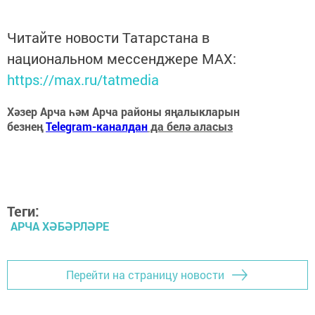
Читайте новости Татарстана в
национальном мессенджере MАХ:
https://max.ru/tatmedia
Хәзер Арча һәм Арча районы яңалыкларын
безнең
Telegram-каналдан
да белә аласыз
Теги:
АРЧА ХӘБӘРЛӘРЕ
Перейти на страницу новости