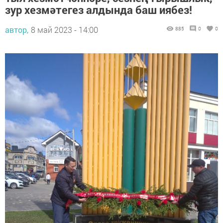
зур хезмәтегез алдында баш иябез!
автор,
8 май 2023 - 14:00
885
0
0