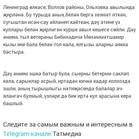
Ленинград өлкәсе, Волхов районы, Ольховка авылында
җирләнә. Бу турыда аның белән бергә хезмәт иткән,
сугыштан исән-сау әйләнеп кайткан, дәү әтине үз
куллары белән җирләгән күрше авыл кешесе сөйли. Дәү
әнием, тыл ветераны Бибихәдичә Мөхәммәтшакир
кызы ике бала белән тол кала, ялгызы аларны аякка
бастыра.
Дәү әнием эшкә батыр була, сыерны бетерми саклап
кала, сарыклар асрый, иртәдән кичкә кадәр колхозда
эшли, аның тырышлыгы нәтиҗәсендә балалар ач-
ялангач булмый, үзләре дә бик иртә кул арасына керә
башлый.
Следите за самым важным и интересным в
Telegram-канале
Татмедиа