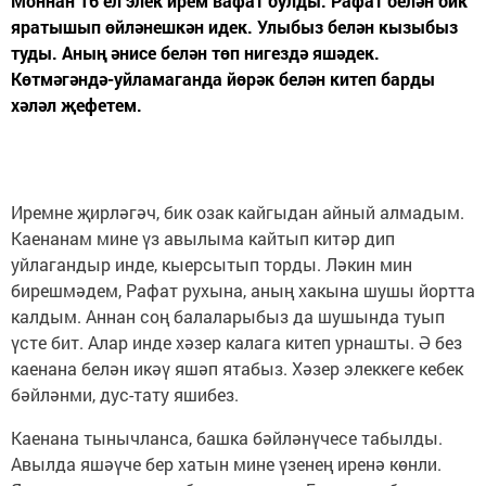
Моннан 16 ел элек ирем вафат булды. Рафат белән бик
яратышып өйләнешкән идек. Улыбыз белән кызыбыз
туды. Аның әнисе белән төп нигездә яшәдек.
Көтмәгәндә-уйламаганда йөрәк белән китеп барды
хәләл җефетем.
Иремне җирләгәч, бик озак кайгыдан айный алмадым.
Каенанам мине үз авылыма кайтып китәр дип
уйлагандыр инде, кыерсытып торды. Ләкин мин
бирешмәдем, Рафат рухына, аның хакына шушы йортта
калдым. Аннан соң балаларыбыз да шушында туып
үсте бит. Алар инде хәзер калага китеп урнашты. Ә без
каенана белән икәү яшәп ятабыз. Хәзер элеккеге кебек
бәйләнми, дус-тату яшибез.
Каенана тынычланса, башка бәйләнүчесе табылды.
Авылда яшәүче бер хатын мине үзенең иренә көнли.