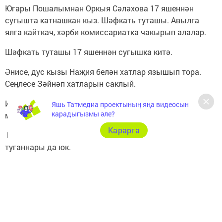
Югары Пошалымнан Оркыя Сәләхова 17 яшеннән
сугышта катнашкан кыз. Шәфкать туташы. Авылга
ялга кайткач, хәрби комиссариатка чакырып алалар.
Шәфкать туташы 17 яшеннән сугышка китә.
Әнисе, дус кызы Наҗия белән хатлар язышып тора.
Сеңлесе Зәйнәп хатларын саклый.
Исән-сау сугыштан кайтам дигәндә генә, 1945 елның 6
Яшь Татмедиа проектының яңа видеосын
карадыгызмы әле?
маенда алган яралардан Чехословакиядә һәлак була.
Карарга
Кызганыч, Югары Пошалымда инде Оркыяның өе дә,
туганнары да юк.
Ул яшәгән урамга аның исем - фамилиясе язып
куелган. Урам Оркыя Саләхова исеме белән йөртелә.
Урта Пошалым китапханәсе мөдире Гөлназ
Галимҗанова Оркыя Саләхова турында мәгьлуматлар