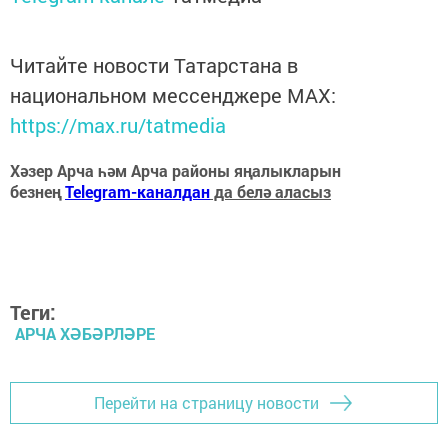
Читайте новости Татарстана в
национальном мессенджере MАХ:
https://max.ru/tatmedia
Хәзер Арча һәм Арча районы яңалыкларын
безнең
Telegram-каналдан
да белә аласыз
Теги:
АРЧА ХӘБӘРЛӘРЕ
Перейти на страницу новости