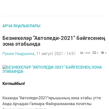
АРЧА ЯҢАЛЫКЛАРЫ
Безнекеләр "Автоледи-2021" бәйгесенең
зона этабында
Румия Надршина,
11 август 2021 - 14:51
1538
0
0
Котлыйбыз!
Казанда "Автоледи-2021"ярышының зона этабы үтте.
Анда Арчадан Гөлнара Фәйзрахманова почетлы