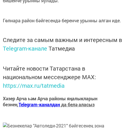
бишенче урынны яулады.
Гөлнара район бәйгесендә беренче урынны алган иде.
Следите за самым важным и интересным в
Telegram-канале
Татмедиа
Читайте новости Татарстана в
национальном мессенджере MАХ:
https://max.ru/tatmedia
Хәзер Арча һәм Арча районы яңалыкларын
безнең
Telegram-каналдан
да белә аласыз