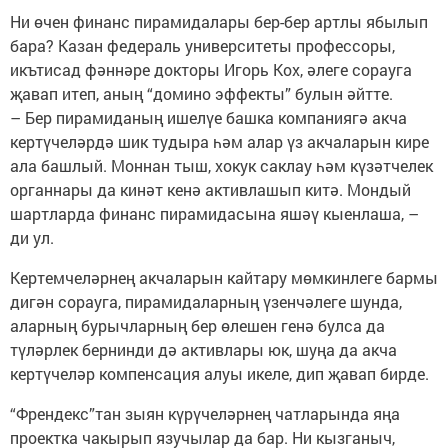
Ни өчен финанс пирамидалары бер-бер артлы ябылып
бара? Казан федераль университеты профессоры,
икътисад фәннәре докторы Игорь Кох, әлеге сорауга
җавап итеп, аның “домино эффекты” булын әйтте.
– Бер пирамиданың ишелүе башка компаниягә акча
кертүчеләрдә шик тудыра һәм алар үз акчаларын кире
ала башлый. Моннан тыш, хокук саклау һәм күзәтчелек
органнары да кинәт кенә активлашып китә. Мондый
шартларда финанс пирамидасына яшәү кыенлаша, –
ди ул.
Кертемчеләрнең акчаларын кайтару мөмкинлеге бармы
дигән сорауга, пирамидаларның үзенчәлеге шунда,
аларның бурычларның бер өлешен генә булса да
түләрлек бернинди дә активлары юк, шуңа да акча
кертүчеләр компенсация алуы икеле, дип җавап бирде.
“Френдекс”тан зыян күрүчеләрнең чатларында яңа
проектка чакырып язучылар да бар. Ни кызганыч,