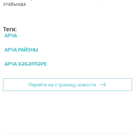
Теги:
АРЧА
АРЧА РАЙОНЫ
АРЧА ХӘБӘРЛӘРЕ
Перейти на страницу новости