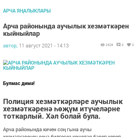
АРЧА ЯҢАЛЫКЛАРЫ
Арча районында аучылык хезмәткәрен
кыйныйлар
автор,
11 август 2021 - 14:13
2328
0
0
Булмас димә!
Полиция хезмәткәрләре аучылык
хезмәткәренә һөҗүм итүчеләрне
тоткарлый. Хәл болай була.
Арча районында кичен соң гына аучы
хезмәткәренең өенә билгесез кешеләр бәреп кереп