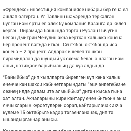
«Френдекс» инвестиция компаниясе нибары бер генә ел
эшләп өлгергән. Ул Таллинн шәһәрендә теркәлгән
булган һәм ярты ел элек бу компания Казанга да килеп
кергән. Пирамида башында торган Руслан Пичугин
белән Дмитрий Чечулин акча керткән халыкка көненә
бер процент вәгъдә иткән. Сентябрь-октябрьдә исә
көненә – 2 процент. Алдарак ишелеп төшкән
пирамидалар да шундый ук схема белән эшләгән һәм
аның нәтиҗәсе барыбызның да күз алдында.
“Байыйбыз” дип хыялларга бирелгән күп кенә халык
өченче көн шәхси кабинетларындагы “эшчәнлегебезне
сезнең илдә дәвам итә алмыйбыз” дигән кыска гына
хат алган. Акчаларыны кире кайтару өчен биткоин акча
янчыкларын күрсәтүләрен сорап, кайтарылачак акча
күләме 15 октябрьгә кадәр тәгаенләнәчәк, дип тә
ышандырганнар анысы.
Компаниянең акча күчерү белән проблемалары июль