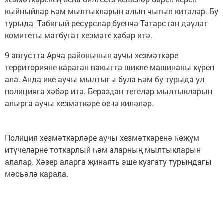
кыйныйлар һәм мылтыкларын алып чыгып китәләр. Бу
турыда Табигый ресурслар буенча Татарстан дәүләт
комитеты матбугат хезмәте хәбәр итә.
9 августта Арча районының аучы хезмәткәре
территорияне караган вакытта шикле машинаны күреп
ала. Анда ике аучы мылтыгы була һәм бу турыда ул
полициягә хәбәр итә. Бераздан тегеләр мылтыкларын
алырга аучы хезмәткәре өенә киләләр.
Полиция хезмәткәрләре аучы хезмәткәренә һөҗүм
итүчеләрне тоткарлый һәм аларның мылтыкларын
алалар. Хәзер аларга җинаять эше кузгату турындагы
мәсьәлә карала.