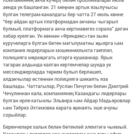
аенда ук башланган. 21 меңнән артык язылучысы
булган телеграм-каналдагы бер чатта 27 июль көнне
“бер айдан артык платформадан акчаны чыгарып
булмый, платформага акча кертмәвегез сорала” дигән
хәбәр куелган. Ун көннән «Френдекс»тан зыян
күрүчеләргә булган бөтен мәгълүматны җыярга һәм
компания лидерларын мошенниклыкта гаепләп,
полициягә мөрәҗәгать итәргә кушканнар. Ярык
тагарак алдында калган кертемчеләр шунда ук
мессенджерларда төркем булып берләшеп,
алдакчылар өстеннән полициягә шикаять яза
башлады. Чаттагылар, Руслан Пичугин белән Дмитрий
Чечулиннан кала, компаниянең Казандагы лидерлары
булган ирле-хатынлы Эльвира һәм Айдар Мадьяровлар
һәм Тәбриз Әхтәмовка карата җинаять эше ачуны
сорыйлар.
Беренчеләре халык белән бөтенләй элемтәгә чыкмый.
Казандагы лидерлар исә инстаграм аша туры эфир