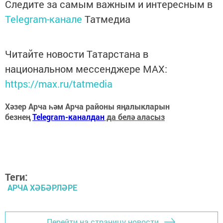
Следите за самым важным и интересным в
Telegram-канале
Татмедиа
Читайте новости Татарстана в
национальном мессенджере MАХ:
https://max.ru/tatmedia
Хәзер Арча һәм Арча районы яңалыкларын
безнең
Telegram-каналдан
да белә аласыз
Теги:
АРЧА ХӘБӘРЛӘРЕ
Перейти на страницу новости