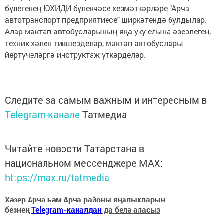
бүлегенең ЮХИДИ бүлекчәсе хезмәткәрләре "Арча
автотранспорт предприятиесе" ширкәтендә булдылар.
Алар мәктәп автобусларының яңа уку елына әзерлеген,
техник хәлен тикшерделәр, мәктәп автобуслары
йөртүчеләргә инструктаж үткәрделәр.
Следите за самым важным и интересным в
Telegram-канале
Татмедиа
Читайте новости Татарстана в
национальном мессенджере MАХ:
https://max.ru/tatmedia
Хәзер Арча һәм Арча районы яңалыкларын
безнең
Telegram-каналдан
да белә аласыз