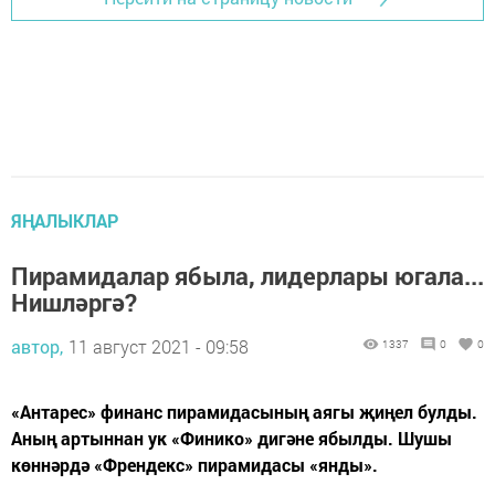
ЯҢАЛЫКЛАР
Пирамидалар ябыла, лидерлары югала...
Нишләргә?
автор,
11 август 2021 - 09:58
1337
0
0
«Антарес» финанс пирамидасының аягы җиңел булды.
Аның артыннан ук «Финико» дигәне ябылды. Шушы
көннәрдә «Френдекс» пирамидасы «янды».