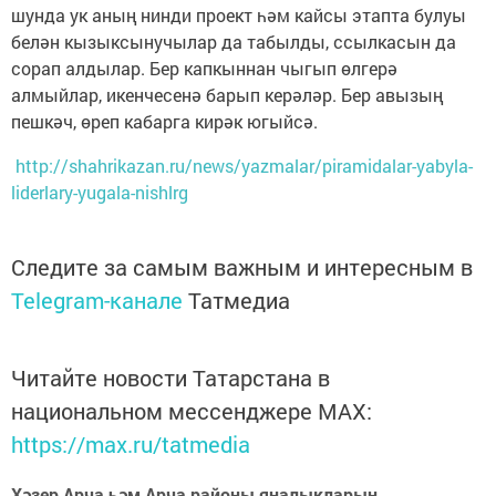
шунда ук аның нинди проект һәм кайсы этапта булуы
белән кызыксынучылар да табылды, ссылкасын да
сорап алдылар. Бер капкыннан чыгып өлгерә
алмыйлар, икенчесенә барып керәләр. Бер авызың
пешкәч, өреп кабарга кирәк югыйсә.
http://shahrikazan.ru/news/yazmalar/piramidalar-yabyla-
liderlary-yugala-nishlrg
Следите за самым важным и интересным в
Telegram-канале
Татмедиа
Читайте новости Татарстана в
национальном мессенджере MАХ:
https://max.ru/tatmedia
Хәзер Арча һәм Арча районы яңалыкларын