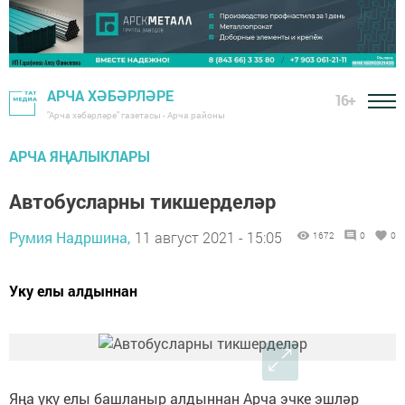
АРЧА ХӘБӘРЛӘРЕ
16+
"Арча хәбәрләре" газетасы - Арча районы
АРЧА ЯҢАЛЫКЛАРЫ
Автобусларны тикшерделәр
Румия Надршина,
11 август 2021 - 15:05
1672
0
0
Уку елы алдыннан
Яңа уку елы башланыр алдыннан Арча эчке эшләр