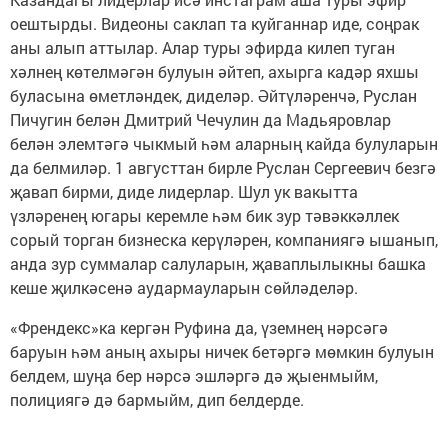
оештырды. Видеоны саклап та куйганнар иде, соңрак
аны алып аттылар. Алар туры эфирда килеп туган
хәлнең көтелмәгән булуын әйтеп, ахырга кадәр яхшы
буласына өметләндек, диделәр. Әйтүләренчә, Руслан
Пичугин белән Дмитрий Чечулин да Мадьяровлар
белән элемтәгә чыкмый һәм аларның кайда булуларын
да белмиләр. 1 августтан бирле Руслан Сергеевич безгә
җавап бирми, диде лидерлар. Шул ук вакытта
үзләренең югары керемле һәм бик зур тәвәккәллек
сорый торган бизнеска керүләрен, компаниягә ышанып,
анда зур суммалар салуларын, җаваплылыкны башка
кеше җилкәсенә аудармауларын сөйләделәр.
«Френдекс»ка кергән Руфина да, үземнең нәрсәгә
баруын һәм аның ахыры ничек бетәргә мөмкин булуын
белдем, шуңа бер нәрсә эшләргә дә җыенмыйм,
полициягә дә бармыйм, дип белдерде.