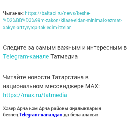
Чыганак:
https://baltaci.ru/news/keshe-
%D2%BB%D3%99m-zakon/kilase-eldan-minimal-xezmat-
xakyn-arttyryrga-takiedim-ittelar
Следите за самым важным и интересным в
Telegram-канале
Татмедиа
Читайте новости Татарстана в
национальном мессенджере MАХ:
https://max.ru/tatmedia
Хәзер Арча һәм Арча районы яңалыкларын
безнең
Telegram-каналдан
да белә аласыз