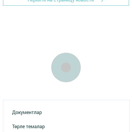
Документлар
Төрле темалар