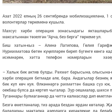
Азат 2022 елның 26 сентябрендә мобилизацияләнә, 1
волонтерлар төркеменә кушыла.
Махсус хәрби операция зонасындагы якташлары
максатыннан төзелгән “Арча, без бергә” төркеме ул.
Биш хатын-кыз – Алинә Латипова, Гөлия Гарифҗа
Нуриәхмәтова бөтен күңелләрен биреп бүгенге көнгә к
исемнәрен, хәтта телефон номерларын хәзе
– Халык бик актив булды. Рәхмәт барысына, олысына-к
хәрби операция бетмәде әле, бара. Андагылар безнең 
бик күп көч куя. Өлкәннәргә рәхмәттән башка сүз юк
оекбаш булса да кертеп чыгалар. Зур оешмалар, шәхси 
Туганнары булмаганнар да читтә калмаслар дип өметлән
Безгә өметләнәләр, тиз арада бездән ярдәм көтәләр. Җ
балаларны мәктәпкә әзерләргә кирәклекне дә белә