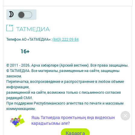
Телефон АО «ТАТМЕДИА»:
(843) 222 09 84
16+
© 2011 - 2026. Арча хәбәрләре (Арский вестник). Все права защищены.
© ТАТМЕДИА. Все материалы, размещенные на сайте, защищены
законом.
Перепечатка, воспроизведение и распространение в любом объеме
информации,
размещенной на сайте, возможна только с письменного согласия
редакций СМИ.
При поддержке Республиканского агентства по печати и массовым
коммуникациям.
Наименование СМИ: Арча хәбәрләре (Арский вестник)
Яшь Татмедиа проектының яңа видеосын
СМИ зарегистрировано Федеральной службой по надзору в сфере
карадыгызмы әле?
связи,
информационных технологий и массовых коммуникаций
Карарга