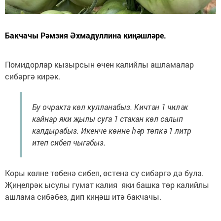
Бакчачы Рәмзия Әхмадуллина киңәшләре.
Помидорлар кызырсын өчен калийлы ашламалар
сибәргә кирәк.
Бу очракта көл кулланабыз. Кичтән 1 чиләк
кайнар яки җылы суга 1 стакан көл салып
калдырабыз. Икенче көнне һәр төпкә 1 литр
итеп сибеп чыгабыз.
Коры көлне төбенә сибеп, өстенә су сибәргә дә була.
Җиңелрәк ысулы гумат калия яки башка төр калийлы
ашлама сибәбез, дип киңәш итә бакчачы.