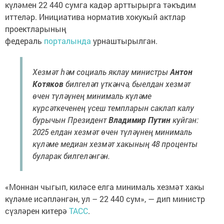
күләмен 22 440 сумга кадәр арттырырга тәкъдим
иттеләр. Инициатива норматив хокукый актлар
проектларының
федераль
порталында
урнаштырылган.
Хезмәт һәм социаль яклау министры
Антон
Котяков
билгеләп үткәнчә, быелдан хезмәт
өчен түләүнең минималь күләме
күрсәткеченең үсеш темпларын саклап калу
бурычын Президент
Владимир Путин
куйган:
2025 елдан хезмәт өчен түләүнең минималь
күләме медиан хезмәт хакының 48 проценты
буларак билгеләнгән.
«Моннан чыгып, киләсе елга минималь хезмәт хакы
күләме исәпләнгән, ул – 22 440 сум», — дип министр
сүзләрен китерә
ТАСС
.