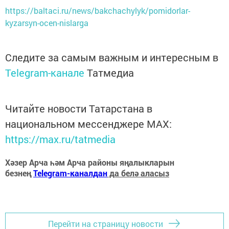
https://baltaci.ru/news/bakchachylyk/pomidorlar-
kyzarsyn-ocen-nislarga
Следите за самым важным и интересным в
Telegram-канале
Татмедиа
Читайте новости Татарстана в
национальном мессенджере MАХ:
https://max.ru/tatmedia
Хәзер Арча һәм Арча районы яңалыкларын
безнең
Telegram-каналдан
да белә аласыз
Перейти на страницу новости