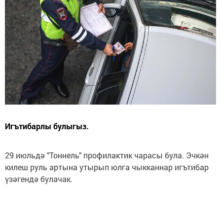
Игътибарлы булыгыз.
29 июльдә "Тоннель" профилактик чарасы була. Эчкән
килеш руль артына утырып юлга чыкканнар игътибар
үзәгендә булачак.