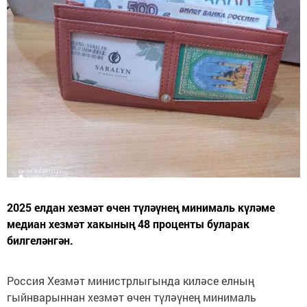
2025 елдан хезмәт өчен түләүнең минималь күләме
медиан хезмәт хакының 48 проценты буларак
билгеләнгән.
Россия Хезмәт министрлыгында киләсе елның
гыйнварыннан хезмәт өчен түләүнең минималь