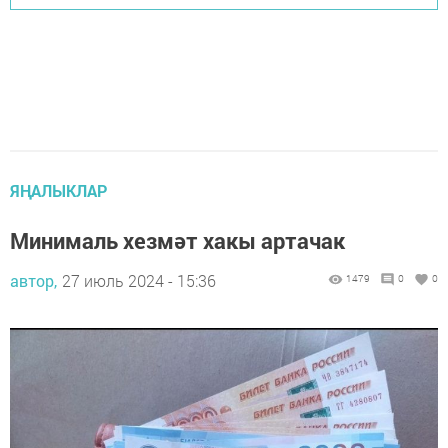
ЯҢАЛЫКЛАР
Минималь хезмәт хакы артачак
автор,
27 июль 2024 - 15:36
1479
0
0