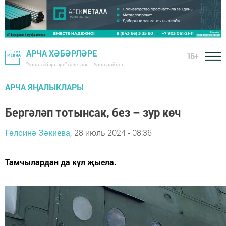
АРЧА ХӘБӘРЛӘРЕ
16+
"Арча хәбәрләре" газетасы - Арча районы
АРЧА ЯҢАЛЫКЛАРЫ
Бергәләп тотынсак, без – зур көч
Гөлсинә Зәкиева,
28 июль 2024 - 08:36
Тамчылардан да күл җыела.