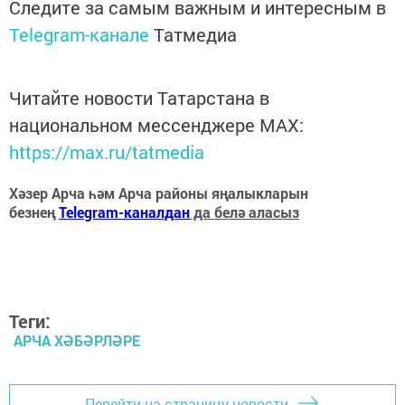
Следите за самым важным и интересным в
Telegram-канале
Татмедиа
Читайте новости Татарстана в
национальном мессенджере MАХ:
https://max.ru/tatmedia
Хәзер Арча һәм Арча районы яңалыкларын
безнең
Telegram-каналдан
да белә аласыз
Теги:
АРЧА ХӘБӘРЛӘРЕ
Перейти на страницу новости