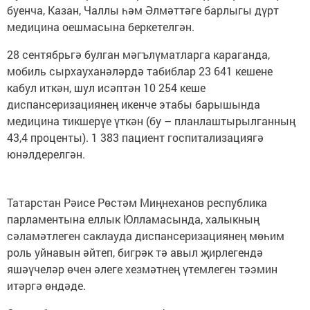
буенча, Казан, Чаллы һәм Әлмәттәге барлыгы дүрт
медицина оешмасына беркетелгән.
28 сентябрьгә булган мәгълүматларга караганда,
мобиль сырхауханәләрдә табиблар 23 641 кешене
кабул иткән, шул исәптән 10 254 кеше
диспансеризациянең икенче этабы барышында
медицина тикшерүе үткән (бу – планлаштырылганның
43,4 проценты). 1 383 пациент госпитализациягә
юнәлдерелгән.
Татарстан Рәисе Рөстәм Миңнеханов республика
парламентына еллык Юлламасында, халыкның
сәламәтлеген саклауда диспансеризациянең мөһим
роль уйнавын әйтеп, бигрәк тә авыл җирлегендә
яшәүчеләр өчен әлеге хезмәтнең үтемлеген тәэмин
итәргә өндәде.