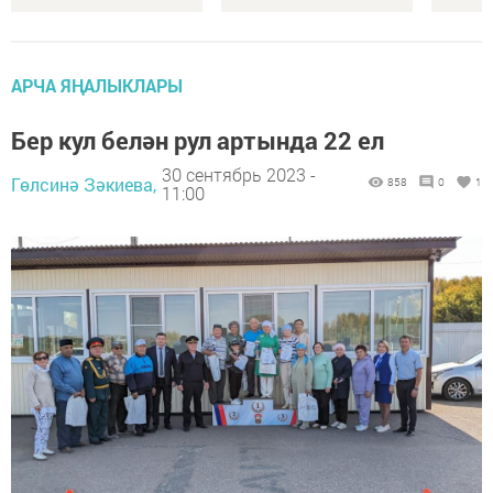
АРЧА ЯҢАЛЫКЛАРЫ
Бер кул белән рул артында 22 ел
30 сентябрь 2023 -
Гөлсинә Зәкиева,
858
0
1
11:00