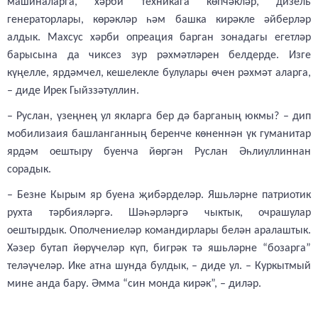
машиналарга, хәрби техникага көпчәкләр, дизель
генераторлары, көрәкләр һәм башка кирәкле әйберләр
алдык. Махсус хәрби опреация барган зонадагы егетләр
барысына да чиксез зур рәхмәтләрен белдерде. Изге
күңелле, ярдәмчел, кешелекле булулары өчен рәхмәт аларга,
– диде Ирек Гыйззәтуллин.
– Руслан, үзеңнең ул якларга бер дә барганың юкмы? – дип
мобилизаия башланганның беренче көненнән үк гуманитар
ярдәм оештыру буенча йөргән Руслан Әһлиуллиннан
сорадык.
– Безне Кырым яр буена җибәрделәр. Яшьләрне патриотик
рухта тәрбияләргә. Шәһәрләргә чыктык, очрашулар
оештырдык. Ополчениеләр командирлары белән аралаштык.
Хәзер бутап йөрүчеләр күп, бигрәк тә яшьләрне “бозарга”
теләүчеләр. Ике атна шунда булдык, – диде ул. – Куркытмый
мине анда бару. Әмма “син монда кирәк”, – диләр.