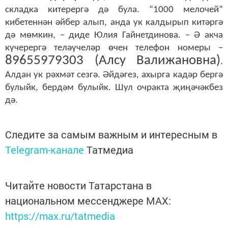
складка китерергә дә була. “1000 мелочей”
кибетеннән әйбер алып, анда ук калдырып китәргә
дә мөмкин, – диде Юлия Гайнетдинова. – Ә акча
күчерергә теләүчеләр өчен телефон номеры –
89655979303 (Алсу Валижановна)
.
Алдан ук рәхмәт сезгә. Әйдәгез, ахырга кадәр бергә
булыйк, бердәм булыйк. Шул очракта җиңәчәкбез
дә.
Следите за самым важным и интересным в
Telegram-канале
Татмедиа
Читайте новости Татарстана в
национальном мессенджере MАХ:
https://max.ru/tatmedia