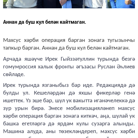
Аннан да буш кул белән кайтмаган.
Махсус хәрби операция барган зонага тугызынчы
тапкыр барган. Аннан да буш кул белән кайтмаган.
Арчада яшәүче Ирек Гыйззәтуллин турында безгә
гомумроссия халык фронты әгъзасы Руслан Әһлиев
сөйләде.
Ирек турында язганыбыз бар иде. Редакциядә дә
булды ул. Кешеләрдән дә яхшы фикерләр генә
ишеттек. Үз эше бар, шул ук вакытта иганәчелеккә дә
зур урын бирә. Энесе мобилизацияләнеп махсус
хәрби операция барган зонага киткәч, аңа, шулай ук
башка егетләргә дә ярдәм кулы сузарга алынды.
Машина алуда, аны төзекләндереп, махсус хәрби