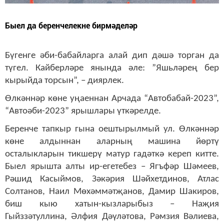
Быел да беренчелекне бирмәделәр
Бүгенге әби-бабайларга алай дип дәшә торган да
түгел. Кайберләре янында әле: ”Яшьләрең бер
кырыйда торсын”, – диярлек.
Өлкәннәр көне уңаеннан Арчада “Автобабай-2023”,
“Автоәби-2023” ярышлары үткәрелде.
Беренче тапкыр гына оештырылмый ул. Өлкәннәр
көне алдыннан аларның машина йөртү
осталыкларын тикшерү матур гадәткә кереп китте.
Быел ярышта алты ир-егетебез – Ягъфәр Шәмеев,
Рәшид Касыймов, Зәкәрия Шәйхетдинов, Атлас
Солтанов, Наил Мөхәммәтҗанов, Дамир Шакиров,
биш кыю хатын-кызларыбыз – Наҗия
Гыйззәтуллина, Әлфия Дәүләтова, Рәмзия Вәлиева,