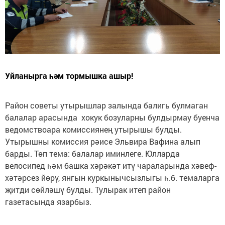
Уйланырга һәм тормышка ашыр!
Район советы утырышлар залында балигь булмаган
балалар арасында хокук бозуларны булдырмау буенча
ведомствоара комиссиянең утырышы булды.
Утырышны комиссия рәисе Эльвира Вафина алып
барды. Төп тема: балалар иминлеге. Юлларда
велосипед һәм башка хәрәкәт итү чараларында хәвеф-
хәтәрсез йөрү, янгын куркынычсызлыгы һ.б. темаларга
җитди сөйләшү булды. Тулырак итеп район
газетасында язарбыз.