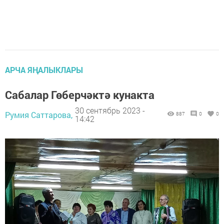
АРЧА ЯҢАЛЫКЛАРЫ
Сабалар Гөберчәктә кунакта
30 сентябрь 2023 -
Румия Саттарова,
887
0
0
14:42