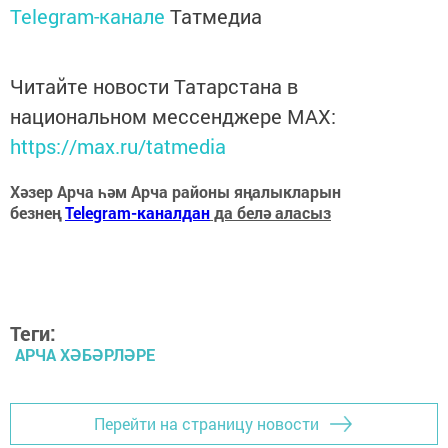
Telegram-канале
Татмедиа
Читайте новости Татарстана в
национальном мессенджере MАХ:
https://max.ru/tatmedia
Хәзер Арча һәм Арча районы яңалыкларын
безнең
Telegram-каналдан
да белә аласыз
Теги:
АРЧА ХӘБӘРЛӘРЕ
Перейти на страницу новости