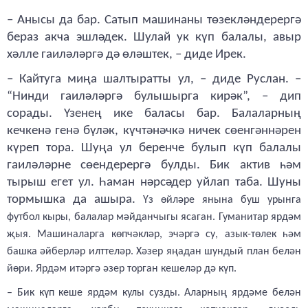
– Анысы да бар. Сатып машинаны төзекләндерергә
бераз акча эшләдек. Шулай ук күп балалы, авыр
хәлле гаиләләргә дә өләштек, – диде Ирек.
– Кайтуга миңа шалтыратты ул, – диде Руслан. –
“Нинди гаиләләргә булышырга кирәк”, – дип
сорады. Үзенең ике баласы бар. Балаларның
кечкенә генә бүләк, күчтәнәчкә ничек сөенгәннәрен
күреп тора. Шуңа ул беренче булып күп балалы
гаиләләрне сөендерергә булды. Бик актив һәм
тырыш егет ул. Һаман нәрсәдер уйлап таба. Шуны
тормышка да ашыра.
Үз өйләре янына буш урынга
футбол кыры, балалар мәйданчыгы ясаган. Гуманитар ярдәм
җыя. Машиналарга көпчәкләр, эчәргә су, азык-төлек һәм
башка әйберләр илттеләр. Хәзер яңадан шундый план белән
йөри. Ярдәм итәргә әзер торган кешеләр дә күп.
– Бик күп кеше ярдәм кулы сузды. Аларның ярдәме белән