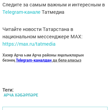
Следите за самым важным и интересным в
Telegram-канале
Татмедиа
Читайте новости Татарстана в
национальном мессенджере MАХ:
https://max.ru/tatmedia
Хәзер Арча һәм Арча районы яңалыкларын
безнең
Telegram-каналдан
да белә аласыз
Теги:
АРЧА ХӘБӘРЛӘРЕ