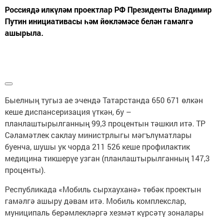
Россиядә илкүләм проектлар РФ Президенты Владимир
Путин инициативасы һәм йөкләмәсе белән гамәлгә
ашырыла.
Быелның тугыз ае эчендә Татарстанда 650 671 өлкән
кеше диспансеризация үткән, бу –
планлаштырылганның 99,3 процентын тәшкил итә. ТР
Сәламәтлек саклау министрлыгы мәгълүматлары
буенча, шушы ук чорда 211 526 кеше профилактик
медицина тикшерүе узган (планлаштырылганның 147,3
проценты).
Республикада «Мобиль сырхауханә» төбәк проектын
гамәлгә ашыру дәвам итә. Мобиль комплекслар,
муниципаль берәмлекләргә хезмәт күрсәтү зоналары