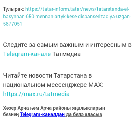
Тулырак:
https://tatar-inform.tatar/news/tatarstanda-el-
basynnan-650-mennan-artyk-kese-dispanserizaciya-uzgan-
5877051
Следите за самым важным и интересным в
Telegram-канале
Татмедиа
Читайте новости Татарстана в
национальном мессенджере MАХ:
https://max.ru/tatmedia
Хәзер Арча һәм Арча районы яңалыкларын
безнең
Telegram-каналдан
да белә аласыз