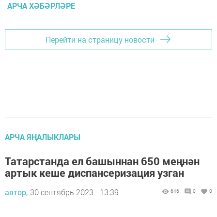
АРЧА ХӘБӘРЛӘРЕ
Перейти на страницу новости
АРЧА ЯҢАЛЫКЛАРЫ
Татарстанда ел башыннан 650 меңнән
артык кеше диспансеризация узган
автор,
30 сентябрь 2023 - 13:39
646
0
0