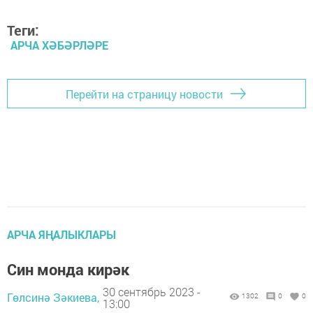
Теги:
АРЧА ХӘБӘРЛӘРЕ
Перейти на страницу новости
АРЧА ЯҢАЛЫКЛАРЫ
Син монда кирәк
30 сентябрь 2023 -
Гөлсинә Зәкиева,
1302
0
0
13:00