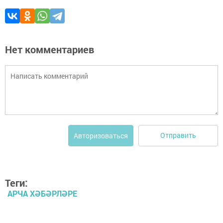
Нет комментариев
Отправить
Авторизоваться
Теги:
АРЧА ХӘБӘРЛӘРЕ