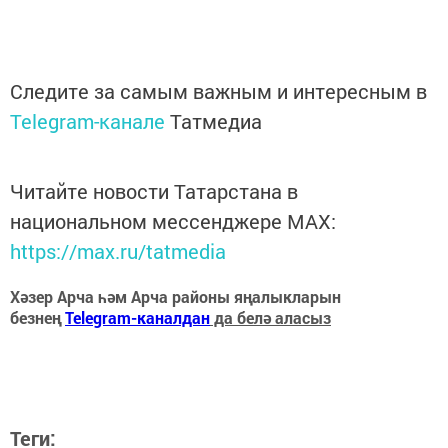
Следите за самым важным и интересным в
Telegram-канале
Татмедиа
Читайте новости Татарстана в
национальном мессенджере MАХ:
https://max.ru/tatmedia
Хәзер Арча һәм Арча районы яңалыкларын
безнең
Telegram-каналдан
да белә аласыз
Теги: