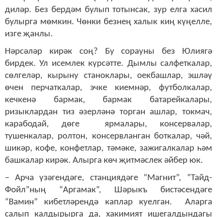
диләр. Без бердәм булып тотынсак, зур елга хасил
булырга мөмкин. Чөнки безнең халык киң күңелле,
изге җанлы.
Нәрсәләр кирәк соң? Бу сорауны без Юлиягә
бирдек. Ул исемлек күрсәтте. Дымлы салфеткалар,
сөлгеләр, кырыну станоклары, оекбашлар, эшләү
өчен перчаткалар, эчке киемнәр, футболкалар,
кечкенә бармак, бармак батарейкалары,
ризыклардан тиз әзерләнә торган ашлар, токмач,
карабодай, дөге ярмалары, консервалар,
тушенкалар, ролтон, консервланган боткалар, чәй,
шикәр, кофе, конфетлар, тәмәке, зажигалкалар һәм
башкалар кирәк. Алырга көч җитмәслек әйбер юк.
– Арча үзәгендәге, станциядәге “Магнит”, “Тайд-
Фойл”ның “Аргамак”, Шәрыкъ бистәсендәге
“Вамин” кибетләрендә каплар куелган. Аларга
салып калдырырга да, хакимият ишегалдындагы