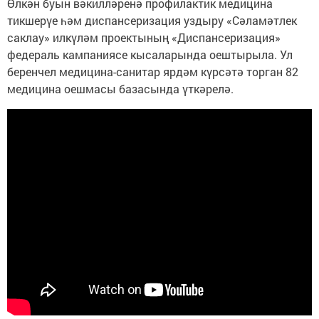
Өлкән буын вәкилләренә профилактик медицина
тикшерүе һәм диспансеризация уздыру «Сәламәтлек
саклау» илкүләм проектының «Диспансеризация»
федераль кампаниясе кысаларында оештырыла. Ул
беренчел медицина-санитар ярдәм күрсәтә торган 82
медицина оешмасы базасында үткәрелә.