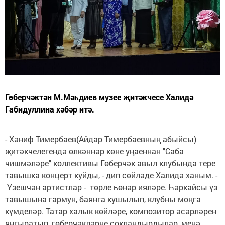
Гөберчәктән М.Мәһдиев музее җитәкчесе Халидә
Габидуллина хәбәр итә.
- Хәниф Тимербаев(Айдар Тимербаевның абыйсы)
җитәкчелегендә өлкәннәр көне уңаеннан "Саба
чишмәләре" коллективы Гөберчәк авыл клубында тере
тавышка концерт куйды, - дип сөйләде Халидә ханым. -
Үзешчән артистлар - төрле һөнәр ияләре. Һәркайсы үз
тавышына гармун, баянга кушылып, клубны моңга
күмделәр. Татар халык көйләре, композитор әсәрләрен
яңгыратып, гөберчәкләрне сокландырдылар, менә