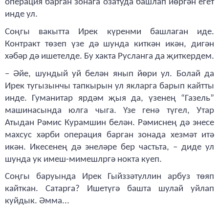
операция барган зонага озатуда башлап йөргән егет
инде ул.
Соңгы вакытта Ирек күренми башлаган иде.
Контракт төзеп үзе дә шунда киткән икән, дигән
хәбәр дә ишетелде. Бу хакта Русланга да җиткердем.
– Әйе, шундый уй белән янып йөри ул. Болай да
Ирек тугызынчы тапкырын ул якларга барып кайтты
инде. Гуманитар ярдәм җыя да, үзенең “Газель”
машинасында юлга чыга. Үзе генә түгел, Утар
Атыдан Рәмис Курамшин белән. Рәмиснең дә энесе
махсус хәрби операция барган зонада хезмәт итә
икән. Икесенең дә энеләре бер частьта, – диде ул
шунда ук имеш-мимешлргә нокта куеп.
Соңгы баруында Ирек Гыйззәтуллин арбуз төяп
кайткан. Сатарга? Ишетүгә башта шулай уйлап
куйдык. Әмма...