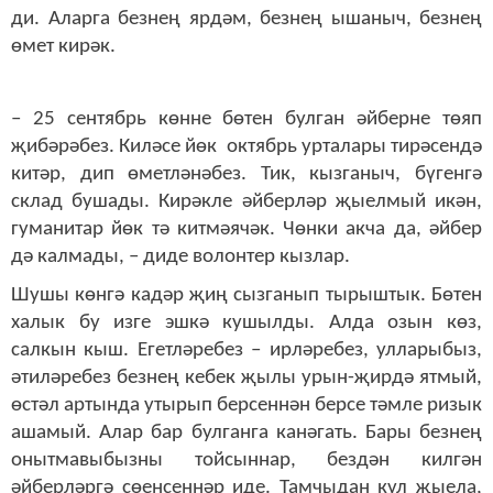
ди. Аларга безнең ярдәм, безнең ышаныч, безнең
өмет кирәк.
– 25 сентябрь көнне бөтен булган әйберне төяп
җибәрәбез. Киләсе йөк октябрь урталары тирәсендә
китәр, дип өметләнәбез. Тик, кызганыч, бүгенгә
склад бушады. Кирәкле әйберләр җыелмый икән,
гуманитар йөк тә китмәячәк. Чөнки акча да, әйбер
дә калмады, – диде волонтер кызлар.
Шушы көнгә кадәр җиң сызганып тырыштык. Бөтен
халык бу изге эшкә кушылды. Алда озын көз,
салкын кыш. Егетләребез – ирләребез, улларыбыз,
әтиләребез безнең кебек җылы урын-җирдә ятмый,
өстәл артында утырып берсеннән берсе тәмле ризык
ашамый. Алар бар булганга канәгать. Бары безнең
онытмавыбызны тойсыннар, бездән килгән
әйберләргә сөенсеннәр иде. Тамчыдан күл җыела,