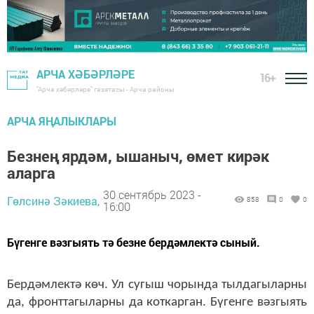
АРЧА ХӘБӘРЛӘРЕ
16+
"Арча хәбәрләре" газетасы - Арча районы
АРЧА ЯҢАЛЫКЛАРЫ
Безнең ярдәм, ышаныч, өмет кирәк
аларга
30 сентябрь 2023 -
Гөлсинә Зәкиева,
858
0
0
16:00
Бүгенге вәзгыять тә безне бердәмлектә сыный.
Бердәмлектә көч. Ул сугыш чорында тылдагыларны
да, фронттагыларны да коткарган. Бүгенге вәзгыять