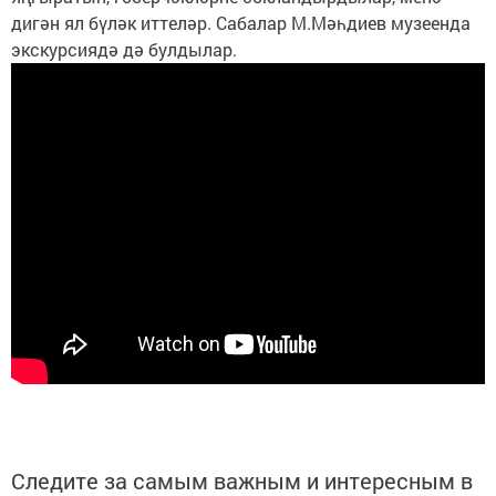
дигән ял бүләк иттеләр. Сабалар М.Мәһдиев музеенда
экскурсиядә дә булдылар.
Следите за самым важным и интересным в