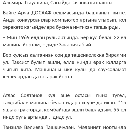
Альмира Гтауллина, Сәгыйдә Гаязова катнашты.
Бәйге Арча ДОСААФ оешмасында башланып китте.
Анда конкурсантлар компьютер артына утырып, юл
хәрәкәте кагыйдәләре буенча имтихан тапшырды.
– Мин 1969 елдан руль артында. Бер кул белән 22 ел
машина йөртәм, – диде Зәкәрия абый.
Бер кулсыз калганнан соң да төшенкелеккә бирелми
ул. Таксист булып эшли, әллә нинди ерак юлларга
чыгып китә. Машинаны ике кулы да сау-сәламәт
кешеләрдән дә остарак йөртә.
Атлас Солтанов кул эше остасы гына түгел,
тәҗрибәле машина белән идарә итүче дә икән. “15
яшьтә тракторда, комбайнда эшли башладым. 55 ел
инде руль артында”, диде ул.
Тәнзилә Вәлиева Ташкичүдән. Мәдәният йортында