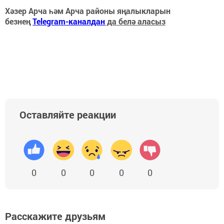
Хәзер Арча һәм Арча районы яңалыкларын
безнең
Telegram-каналдан
да белә аласыз
Оставляйте реакции
0
0
0
0
0
Расскажите друзьям