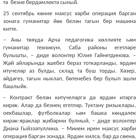
тә безне бердәмлектә сыный.
25 сентябрь көнне махсус хәрби операция барган
зонага гуманитар йөк белән тагын бер машина
китте.
– Аны төяүдә Арча педагогика көллияте һәм
гуманитар техникум, Саба районы егетләре
булышты, – диде волонтер Юлия Гайнетдинова. –
Җәй айларында эшебез бераз тоткарланды, ярдәм
итүчеләр аз булды, склад та буш торды. Хәзер,
әйдәгез, тагын ныклап, бөтенебез бер булып эшли
башлыйк.
– Контракт белән китүчеләргә дә ярдәм итәргә
кирәк. Алар да безнең егетләр. Туктану ризыклары,
оекбашлар, футболкалар һәм башка көндәлек
кирәк-яраклар җибәрми булмый, – диде волонтер
Диана Гыйззәтуллина. – Минем ирем махсус хәрби
операция барган зонада. Ярдәм килсә, бар да сөенә,