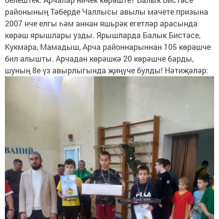
районының Тәберде Чаллысы авылы мәчете призына
2007 нче елгы һәм аннан яшьрәк егетләр арасында
көрәш ярышлары узды. Ярышларда Балык Бистәсе,
Кукмара, Мамадыш, Арча районнарыннан 105 көрәшче
бил алышты. Арчадан көрәшкә 20 көрәшче барды,
шуның 8е үз авырлыгында җиңүче булды! Нәтиҗәләр: