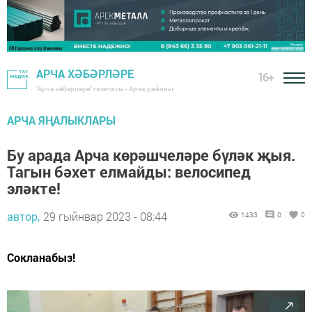
АРЧА ХӘБӘРЛӘРЕ
16+
"Арча хәбәрләре" газетасы - Арча районы
АРЧА ЯҢАЛЫКЛАРЫ
Бу арада Арча көрәшчеләре бүләк җыя.
Тагын бәхет елмайды: велосипед
эләкте!
автор,
29 гыйнвар 2023 - 08:44
1433
0
0
Сокланабыз!