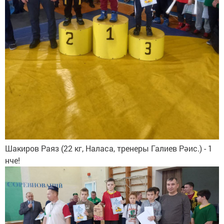
Шакиров Раяз (22 кг, Наласа, тренеры Галиев Рәис.) - 1
нче!