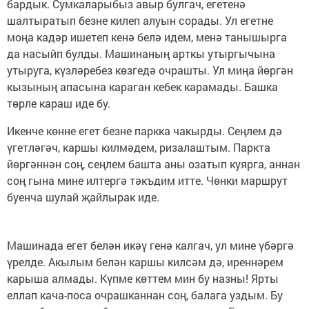
бардык. Сумкаларыбыз авыр булгач, егетенә
шалтыратып безне килеп алуын сорады. Ул егетне
моңа кадәр ишетеп кенә белә идем, менә танышырга
да насыйп булды. Машинаның арткы утыргычына
утыруга, күзләребез көзгедә очрашты. Ул миңа йөргән
кызының апасына караган кебек карамады. Башка
төрле караш иде бу.
Икенче көнне егет безне паркка чакырды. Сеңлем дә
үгетләгәч, каршы килмәдем, ризалаштым. Паркта
йөргәннән соң, сеңлем башта аны озатып куярга, аннан
соң гына мине илтергә тәкъдим итте. Чөнки маршрут
буенча шулай җайлырак иде.
Машинада егет белән икәү генә калгач, ул мине үбәргә
үрелде. Акылым белән каршы килсәм дә, иреннәрем
карыша алмады. Күпме көттем мин бу назны! Ярты
еллап кача-поса очрашканнан соң, балага уздым. Бу