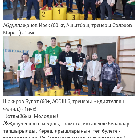
Абдуллаҗанов Ирек (60 кг, Ашытбаш, тренеры Сәләхов
Марат.) - 1нче!
Шакиров Булат (60+, АСОШ 6, тренеры Һидиятуллин
Фәнил.) - 1нче!
Котлыйбыз! Молодцы!
🎁Җиңучелэргэ медаль, грамота, истәлекле бүләкләр
тапшырылды. Көрәш ярышларынын төп буләге -