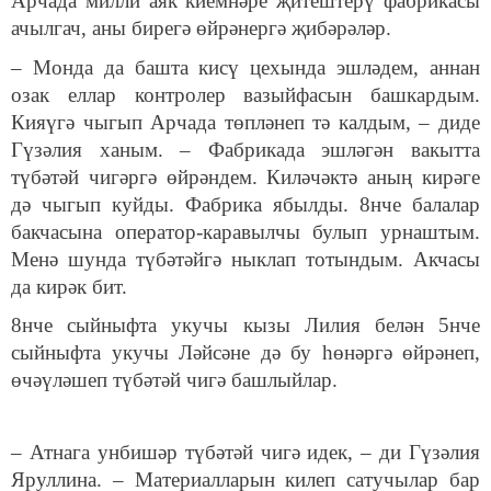
Арчада милли аяк киемнәре җитештерү фабрикасы
ачылгач, аны бирегә өйрәнергә җибәрәләр.
– Монда да башта кисү цехында эшләдем, аннан
озак еллар контролер вазыйфасын башкардым.
Кияүгә чыгып Арчада төпләнеп тә калдым, – диде
Гүзәлия ханым. – Фабрикада эшләгән вакытта
түбәтәй чигәргә өйрәндем. Киләчәктә аның кирәге
дә чыгып куйды. Фабрика ябылды. 8нче балалар
бакчасына оператор-каравылчы булып урнаштым.
Менә шунда түбәтәйгә ныклап тотындым. Акчасы
да кирәк бит.
8нче сыйныфта укучы кызы Лилия белән 5нче
сыйныфта укучы Ләйсәне дә бу һөнәргә өйрәнеп,
өчәүләшеп түбәтәй чигә башлыйлар.
– Атнага унбишәр түбәтәй чигә идек, – ди Гүзәлия
Яруллина. – Материалларын килеп сатучылар бар