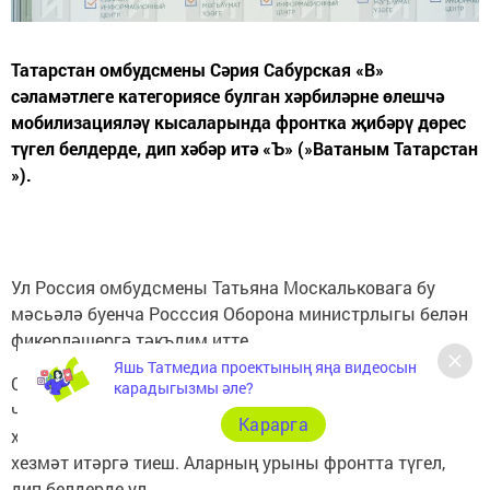
Татарстан омбудсмены Сәрия Сабурская «В»
сәламәтлеге категориясе булган хәрбиләрне өлешчә
мобилизацияләү кысаларында фронтка җибәрү дөрес
түгел белдерде, дип хәбәр итә «Ъ» (»Ватаным Татарстан
»).
Ул Россия омбудсмены Татьяна Москальковага бу
мәсьәлә буенча Рocccия Оборона министрлыгы белән
фикерләшергә тәкъдим итте.
Яшь Татмедиа проектының яңа видеосын
Сабурская фикеренчә, мобилизация буенча
карадыгызмы әле?
чакырылган «В» кaтегориясе булган хәрби
Карарга
хезмәткәрләр РФ Хәрби көчләренең тыл бүлекләрендә
хезмәт итәргә тиеш. Аларның урыны фронтта түгел,
дип белдерде ул.