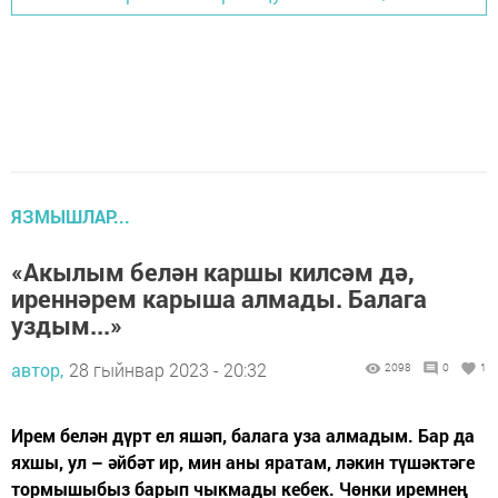
ЯЗМЫШЛАР...
«Акылым белән каршы килсәм дә,
иреннәрем карыша алмады. Балага
уздым...»
автор,
28 гыйнвар 2023 - 20:32
2098
0
1
Ирем белән дүрт ел яшәп, балага уза алмадым. Бар да
яхшы, ул – әйбәт ир, мин аны яратам, ләкин түшәктәге
тормышыбыз барып чыкмады кебек. Чөнки иремнең