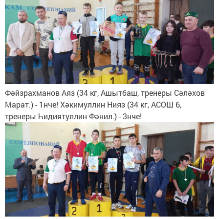
Фәйзрахманов Аяз (34 кг, Ашытбаш, тренеры Сәләхов
Марат.) - 1нче! Хәкимуллин Нияз (34 кг, АСОШ 6,
тренеры Һидиятуллин Фәнил.) - 3нче!