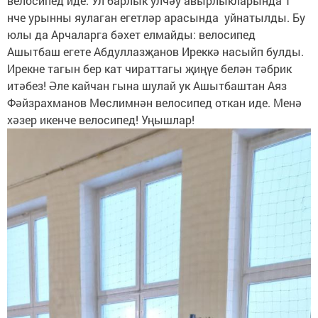
велосипед иде. Ул барлык улчәу авырлыкларында 1
нче урынны яулаган егетләр арасында уйнатылды. Бу
юлы да Арчаларга бәхет елмайды: велосипед
Ашытбаш егете Абдуллазҗанов Иреккә насыйп булды.
Ирекне тагын бер кат чираттагы җиңүе белән тәбрик
итәбез! Әле кайчан гына шулай ук Ашытбаштан Аяз
Фәйзрахманов Мөслимнән велосипед откан иде. Менә
хәзер икенче велосипед! Уңышлар!