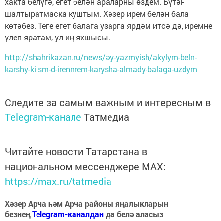
хакта белүгә, егет белән араларны өздем. Бүтән
шалтыратмаска куштым. Хәзер ирем белән бала
көтәбез. Теге егет балага узарга ярдәм итсә дә, иремне
үлеп яратам, ул иң яхшысы.
http://shahrikazan.ru/news/әy-yazmyish/akylym-beln-
karshy-kilsm-d-irennrem-karysha-almady-balaga-uzdym
Следите за самым важным и интересным в
Telegram-канале
Татмедиа
Читайте новости Татарстана в
национальном мессенджере MАХ:
https://max.ru/tatmedia
Хәзер Арча һәм Арча районы яңалыкларын
безнең
Telegram-каналдан
да белә аласыз