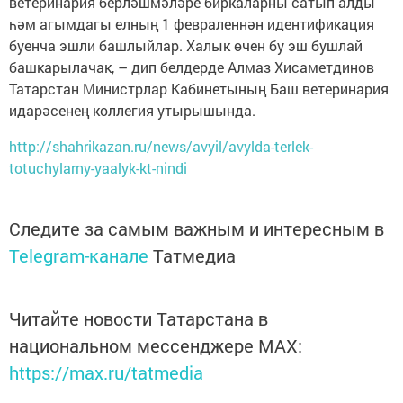
ветеринария берләшмәләре биркаларны сатып алды
һәм агымдагы елның 1 февраленнән идентификация
буенча эшли башлыйлар. Халык өчен бу эш бушлай
башкарылачак, – дип белдерде Алмаз Хисаметдинов
Татарстан Министрлар Кабинетының Баш ветеринария
идарәсенең коллегия утырышында.
http://shahrikazan.ru/news/avyil/avylda-terlek-
totuchylarny-yaalyk-kt-nindi
Следите за самым важным и интересным в
Telegram-канале
Татмедиа
Читайте новости Татарстана в
национальном мессенджере MАХ:
https://max.ru/tatmedia