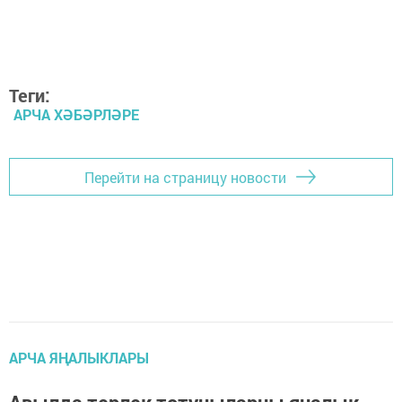
Теги:
АРЧА ХӘБӘРЛӘРЕ
Перейти на страницу новости
АРЧА ЯҢАЛЫКЛАРЫ