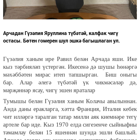
Арчадан Гүзәлия Яруллина түбәтәй, калфак чигү
остасы. Бөтен гомерен шул эшкә багышлаган ул.
Гүзәлия ханым ире Равил белән Арчада яши. Ике
кыз тәрбияләп үстергән. Икесенә дә шушы һөнәргә
мәхәббәтен мирас итеп тапшырган. Биш оныгы
бар. Алар әлегә түбәтәй үк чикмәсәләр дә,
мәрҗәннәр ясау, чигү эшен яраталар
Тумышы белән Гүзәлия ханым Колачы авылыннан.
Анда даны еракларга, хәтта Франция, Италия кебек
чит илләргә таралган татар милли аяк киемнәре тегү
артеле бар иде. Кыз 1970 елда сигезенче сыйныфны
тәмамлау белән 15 яшеннән шунда эшли башлый.