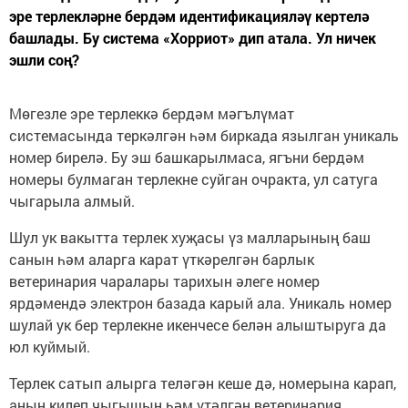
эре терлекләрне бердәм идентификацияләү кертелә
башлады. Бу система «Хорриот» дип атала. Ул ничек
эшли соң?
Мөгезле эре терлеккә бердәм мәгълүмат
системасында теркәлгән һәм биркада язылган уникаль
номер бирелә. Бу эш башкарылмаса, ягъни бердәм
номеры булмаган терлекне суйган очракта, ул сатуга
чыгарыла алмый.
Шул ук вакытта терлек хуҗасы үз малларының баш
санын һәм аларга карат үткәрелгән барлык
ветеринария чаралары тарихын әлеге номер
ярдәмендә электрон базада карый ала. Уникаль номер
шулай ук бер терлекне икенчесе белән алыштыруга да
юл куймый.
Терлек сатып алырга теләгән кеше дә, номерына карап,
аның килеп чыгышын һәм үтәлгән ветеринария