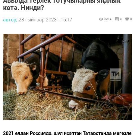
Авылда терлек тотучыларны яңалык
көтә. Нинди?
автор,
28 гыйнвар 2023 - 15:17
2214
0
0
2021 елдан Россиядә, шул исәптән Татарстанда мөгезле