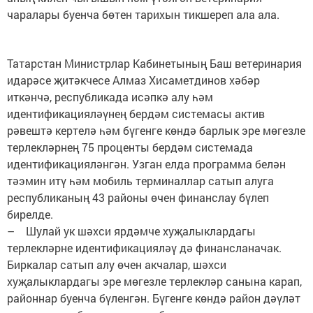
чаралары буенча бөтен тарихын тикшереп ала ала.
Татарстан Министрлар Кабинетының Баш ветеринария
идарәсе җитәкчесе Алмаз Хисаметдинов хәбәр
иткәнчә, республикада исәпкә алу һәм
идентификацияләүнең бердәм системасы актив
рәвештә кертелә һәм бүгенге көндә барлык эре мөгезле
терлекләрнең 75 проценты бердәм системада
идентификацияләнгән. Узган елда программа белән
тәэмин итү һәм мобиль терминаллар сатып алуга
республиканың 43 районы өчен финанслау бүлеп
бирелде.
– Шулай ук шәхси ярдәмче хуҗалыклардагы
терлекләрне идентификацияләү дә финансланачак.
Биркалар сатып алу өчен акчалар, шәхси
хуҗалыклардагы эре мөгезле терлекләр санына карап,
районнар буенча бүленгән. Бүгенге көндә район дәүләт