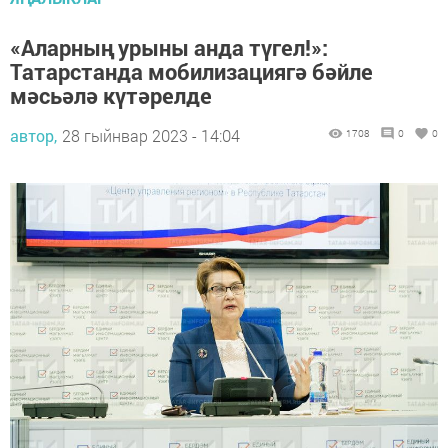
«Аларның урыны анда түгел!»:
Татарстанда мобилизациягә бәйле
мәсьәлә күтәрелде
автор,
28 гыйнвар 2023 - 14:04
1708
0
0