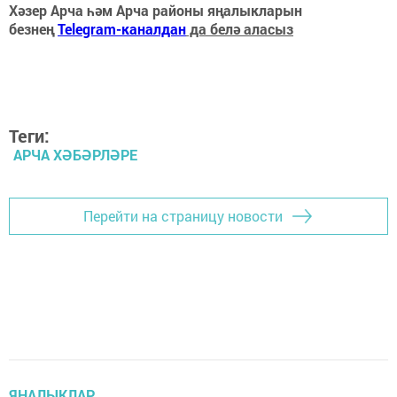
Хәзер Арча һәм Арча районы яңалыкларын
безнең
Telegram-каналдан
да белә аласыз
Теги:
АРЧА ХӘБӘРЛӘРЕ
Перейти на страницу новости
ЯҢАЛЫКЛАР