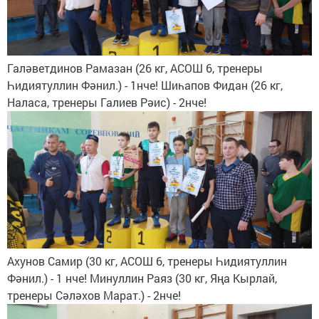
Галәветдинов Рамазан (26 кг, АСОШ 6, тренеры
Һидиятуллин Фәнил.) - 1нче! Шиһапов Фидан (26 кг,
Наласа, тренеры Галиев Рәис) - 2нче!
Ахунов Самир (30 кг, АСОШ 6, тренеры Һидиятуллин
Фәнил.) - 1 нче! Минуллин Раяз (30 кг, Яңа Кырлай,
тренеры Сәләхов Марат.) - 2нче!