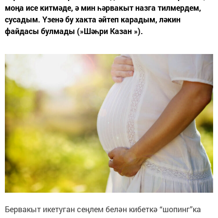
моңа исе китмәде, ә мин һәрвакыт назга тилмердем,
сусадым. Үзенә бу хакта әйтеп карадым, ләкин
файдасы булмады (»Шәһри Казан »).
Бервакыт икетуган сеңлем белән кибеткә “шопинг”ка