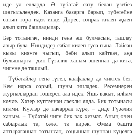
иде ул елларда. Ә түбәтәй сату белән үзебез
шөгыльләндек. Казанга базарга барып, түбәтәйне
сатып тора идек инде. Дөрес, соңрак килеп җыеп
алып китә башладылар.
Бер тотынгач, нинди генә эш булмасын, ташлау
авыр була. Ниндидер сәбәп килеп туса гына. Ләйсән
кызы кияүгә чыгып, бәби алып кайткач, аңа
булышырга дип Гүзәлия ханым эшеннән дә китә,
чигүне дә ташлый.
– Түбәтәйләр генә түгел, калфаклар да чиктек без.
Кем нәрсә сорый, шуны эшләдек. Рәсемнәрен
журналлардан төшереп ала идек. Яшь вакыт, илһам
көчле. Хәзер күптәннән лаеклы ялда. Бик тотынасы
килми. Күзләр дә начаррак күрә, – диде Гүзәлия
ханым. – Түбәтәй чигү бик вак хезмәт. Аның өчен
сабырлык та, сәләт тә кирәк. Әмма башта
аптыраганнан тотынсаң, соңыннан шуннан күңелгә