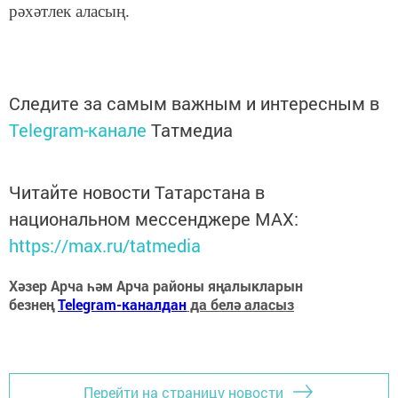
рәхәтлек аласың.
Следите за самым важным и интересным в
Telegram-канале
Татмедиа
Читайте новости Татарстана в
национальном мессенджере MАХ:
https://max.ru/tatmedia
Хәзер Арча һәм Арча районы яңалыкларын
безнең
Telegram-каналдан
да белә аласыз
Перейти на страницу новости