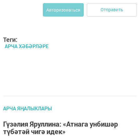
Отправить
Авторизоваться
Теги:
АРЧА ХӘБӘРЛӘРЕ
АРЧА ЯҢАЛЫКЛАРЫ
Гүзәлия Яруллина: «Атнага унбишәр
түбәтәй чигә идек»