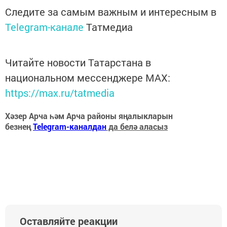
Следите за самым важным и интересным в
Telegram-канале
Татмедиа
Читайте новости Татарстана в
национальном мессенджере MАХ:
https://max.ru/tatmedia
Хәзер Арча һәм Арча районы яңалыкларын
безнең
Telegram-каналдан
да белә аласыз
Оставляйте реакции