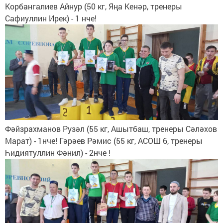
Корбангалиев Айнур (50 кг, Яңа Кенәр, тренеры
Сафиуллин Ирек) - 1 нче!
Фәйзрахманов Рузәл (55 кг, Ашытбаш, тренеры Сәләхов
Марат) - 1нче! Гәрәев Рәмис (55 кг, АСОШ 6, тренеры
Һидиятуллин Фәнил) - 2нче !