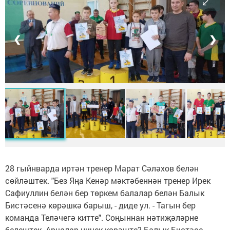
❮
❯
28 гыйнварда иртән тренер Марат Сәләхов белән
сөйләштек. "Без Яңа Кенәр мәктәбеннән тренер Ирек
Сафиуллин белән бер төркем балалар белән Балык
Бистәсенә көрәшкә барыш, - диде ул. - Тагын бер
команда Теләчегә китте". Соңыннан нәтиҗәләрне
белештек. Арчалар ничек көрәште? Балык Бистәсе