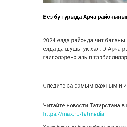
Без бу турыда Арча районыны
2024 елда районда чит баланы 
елда да шушы ук хәл. Ә Арча 
гаиләләренә алып тәрбиялиләр
Следите за самым важным и 
Читайте новости Татарстана 
https://max.ru/tatmedia
Хәзер Арча һәм Арча районы яңалыкл