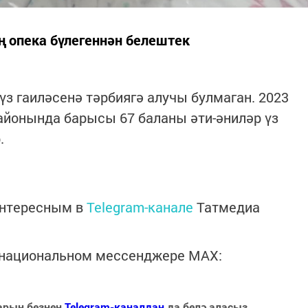
ң опека бүлегеннән белештек
үз гаиләсенә тәрбиягә алучы булмаган. 2023
районында барысы 67 баланы әти-әниләр үз
.
интересным в
Telegram-канале
Татмедиа
в национальном мессенджере MАХ:
арын безнең
Telegram-каналдан
да белә аласыз