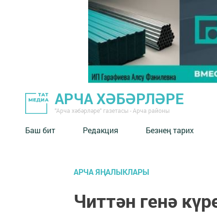
АРЧА ХӘБӘРЛӘРЕ
"Арча хәбәрләре" газетасы - Арча районы
Баш бит
Редакция
Безнең тарих
АРЧА ЯҢАЛЫКЛАРЫ
Читтән генә күр