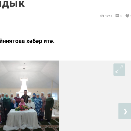
ыдык
1261
0
ниятова хәбәр итә.
❯