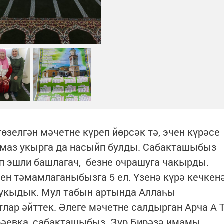
өзелгән мәчетне күреп йөрсәк тә, эчен күрәсе
намаз укырга да насыйп булды. Сабакташыбыз
 эшли башлагач, безне очрашуга чакырды.
ен тәмамлаганыбызга 5 ел. Үзенә күрә кечкен
е укыдык. Мул табын артында Аллаһы
тлар әйттек. Әлеге мәчетне салдырган Арча А 
рәевка, сабакташыбыз Зур Бирәзә имамы