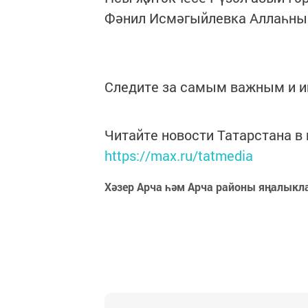
Фәнил Исмәгыйлевка Аллаһның
Следите за самым важным и 
Читайте новости Татарстана 
https://max.ru/tatmedia
Хәзер Арча һәм Арча районы яңалыкл