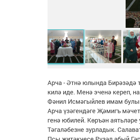
Арча - Әтнә юлында Бирәзәдә т
килә иде. Менә эченә кереп, 
Фәнил Исмәгыйлев имам булып
Арча үзәгендәге Җәмигъ мәчет
генә юбилей. Көръән аятьләр
Тәгаләбезне зурладык. Салава
Псы җитәкчесе Рүзәл абый Гә