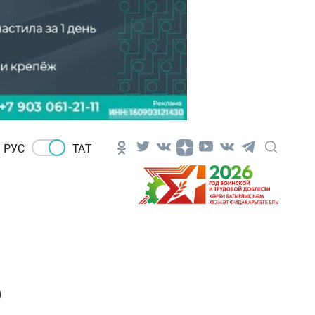
РУС
ТАТ
ә