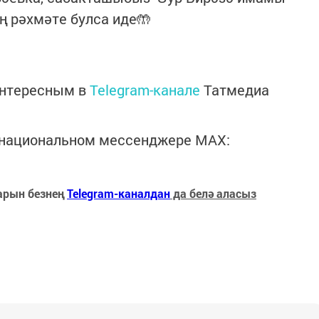
 рәхмәте булса иде🤲
интересным в
Telegram-канале
Татмедиа
в национальном мессенджере MАХ:
арын безнең
Telegram-каналдан
да белә аласыз