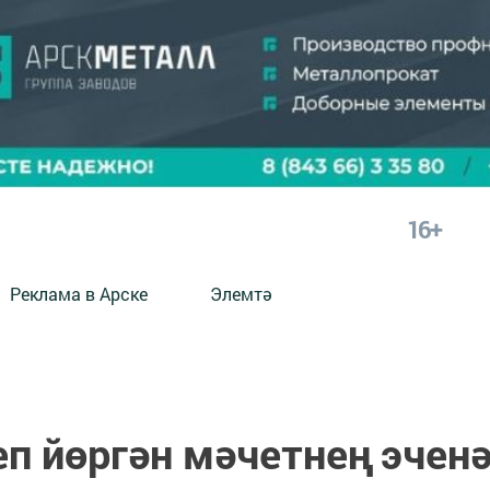
16+
Реклама в Арске
Элемтә
еп йөргән мәчетнең эчен