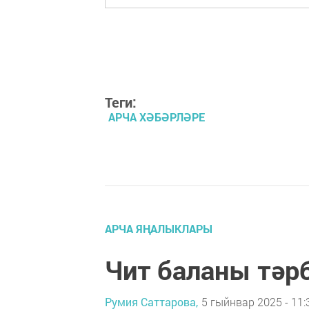
Теги:
АРЧА ХӘБӘРЛӘРЕ
АРЧА ЯҢАЛЫКЛАРЫ
Чит баланы тәр
Румия Саттарова,
5 гыйнвар 2025 - 11: