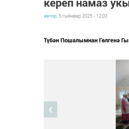
кереп намаз ук
автор,
5 гыйнвар 2025 - 12:03
Түбән Пошалымнан Гөлгенә Гый
❮