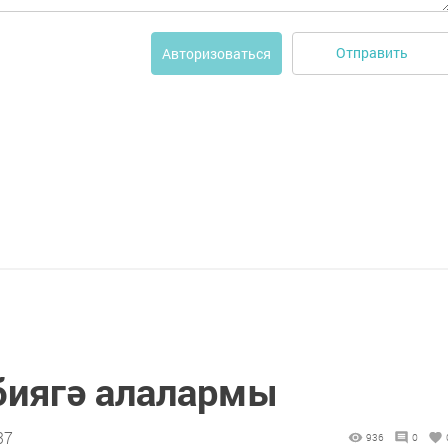
Отправить
Авторизоваться
биягә алалармы
37
936
0