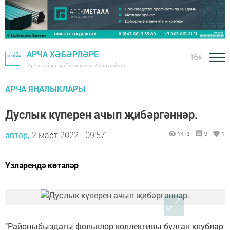
АРЧА ХӘБӘРЛӘРЕ
16+
"Арча хәбәрләре" газетасы - Арча районы
АРЧА ЯҢАЛЫКЛАРЫ
Дуслык күперен ачып җибәргәннәр.
автор,
2 март 2022 - 09:57
1473
0
1
Үзләрендә көтәләр
"Районыбыздагы фольклор коллективы булган клублар