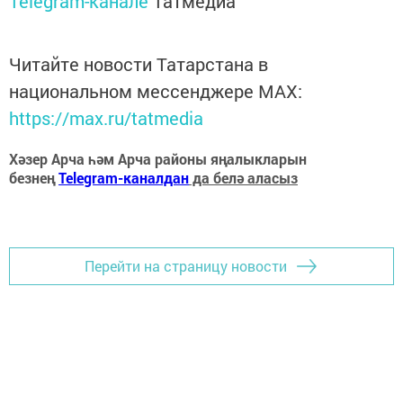
Telegram-канале
Татмедиа
Читайте новости Татарстана в
национальном мессенджере MАХ:
https://max.ru/tatmedia
Хәзер Арча һәм Арча районы яңалыкларын
безнең
Telegram-каналдан
да белә аласыз
Перейти на страницу новости