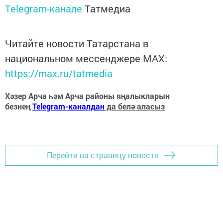
Telegram-канале
Татмедиа
Читайте новости Татарстана в
национальном мессенджере MАХ:
https://max.ru/tatmedia
Хәзер Арча һәм Арча районы яңалыкларын
безнең
Telegram-каналдан
да белә аласыз
Перейти на страницу новости