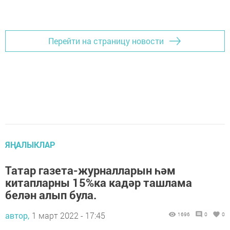
Перейти на страницу новости
ЯҢАЛЫКЛАР
Татар газета-журналларын һәм
китапларны 15%ка кадәр ташлама
белән алып була.
автор,
1 март 2022 - 17:45
1696
0
0