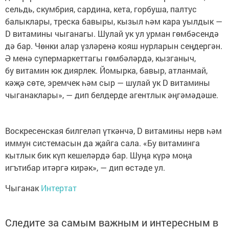
сельдь, скумбрия, сардина, кета, горбуша, палтус
балыклары, треска бавыры, кызыл һәм кара уылдык —
D витамины чыганагы. Шулай ук ул урман гөмбәсендә
дә бар. Чөнки алар үзләренә кояш нурларын сеңдергән.
Ә менә супермаркеттагы гөмбәләрдә, кызганыч,
бу витамин юк диярлек. Йомырка, бавыр, атланмай,
кәҗә сөте, эремчек һәм сыр — шулай ук D витамины
чыганаклары», — дип белдерде агентлык әңгәмәдәше.
Воскресенская билгеләп үткәнчә, D витамины нерв һәм
иммун системасын да җайга сала. «Бу витаминга
кытлык бик күп кешеләрдә бар. Шуңа күрә моңа
игътибар итәргә кирәк», — дип өстәде ул.
Чыганак
Интертат
Следите за самым важным и интересным в