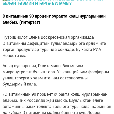
D витаминын 90 процент очракта кояш нурларыннан
алабыз. (Интертат)
Нутрициолог Елена Воскресенская организмда
D витамины дефицитын тулыландырырга ярдәм итә
торган продуктлар турында сөйләде. Бу хакта РИА
Новости яза.
Аның сүзләренчә, D витамины бик мөһим
микронутриент булып тора. Ул кальций һәм фосфорны
үзләштерергә ярдәм итә һәм остеопорозны
булдырмый кала.
«D витаминын 90 процент очракта кояш нурларыннан
алабыз. Тик Россиядә җәй кыска. Шунлыктан әлеге
витаминны азык-төлектән алырга туры килә. Барыннан
да күбрәк D витамины майлы балыкта күп. Лосось,