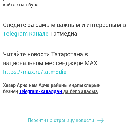
кайтартып була.
Следите за самым важным и интересным в
Telegram-канале
Татмедиа
Читайте новости Татарстана в
национальном мессенджере MАХ:
https://max.ru/tatmedia
Хәзер Арча һәм Арча районы яңалыкларын
безнең
Telegram-каналдан
да белә аласыз
Перейти на страницу новости