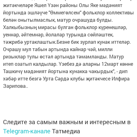
житәкчеләре Яшел Үзән районы Олы Яке мәдәният
йортында эшләүче "Өммегөлсем" фольклор коллективы
белән онытылмаслык, матур очрашуда булды.
Халкыбызның мирасы булган фольклор күренешләр,
уеннар, әйтемнәр, йолалар турында сөйләштек,
тәжрибә уртаклаштык.Безне бик зурлап кунак иттеләр.
Очрашу мул табын артында кайнар чәй, милли
ризыклар тулы өстәл артында тәмамланды. Матур
итеп озатып калдылар. Үзебез дә аларны 12март көнне
Ташкичү мәдәният йортына кунакка чакырдык", - дип
хәбәр итте безгә Урта Сәрдә клубы җитәкчесе Илфира
Зарипова..
Следите за самым важным и интересным в
Telegram-канале
Татмедиа