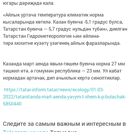
югары дәрәҗәдә кала.
«Айлык уртача температура климатик норма
кысаларында көтелә. Казан буенча -5,1 градус булса,
Татарстан буенча — 5,7 градус нульдән түбән», диелгән
Татарстан Гидрометеорология һәм әйләнә-
тирә мохитне күзәтү үзәгенең айлык фаразларында.
Казанда март аенда явым-төшем буенча норма 27 мм
тәшкил итә, ә гомумән республика — 23 мм. Ул кабат
нормадан артачак, дип ачыклык кертә синоптиклар.
https://tatar-inform.tatar/news/ecology/01-03-
2022/tatarstanda-mart-aenda-yavym-t-shem-k-p-bulachak-
5850440
Следите за самым важным и интересным в