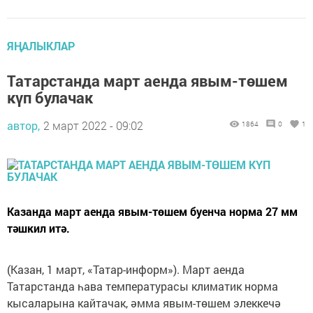
ЯҢАЛЫКЛАР
Татарстанда март аенда явым-төшем
күп булачак
автор,
2 март 2022 - 09:02
1864
0
1
Казанда март аенда явым-төшем буенча норма 27 мм
тәшкил итә.
(Казан, 1 март, «Татар-информ»). Март аенда
Татарстанда һава температурасы климатик норма
кысаларына кайтачак, әмма явым-төшем элеккечә