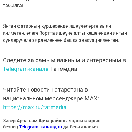
табылган.
Янган фатирның күршесендә яшәүчеләргә зыян
килмәгән, әлеге йортта яшәүче алты кеше өйдән янгын
сүндерүчеләр ярдәменнән башка эвакуацияләнгән.
Следите за самым важным и интересным в
Telegram-канале
Татмедиа
Читайте новости Татарстана в
национальном мессенджере MАХ:
https://max.ru/tatmedia
Хәзер Арча һәм Арча районы яңалыкларын
безнең
Telegram-каналдан
да белә аласыз