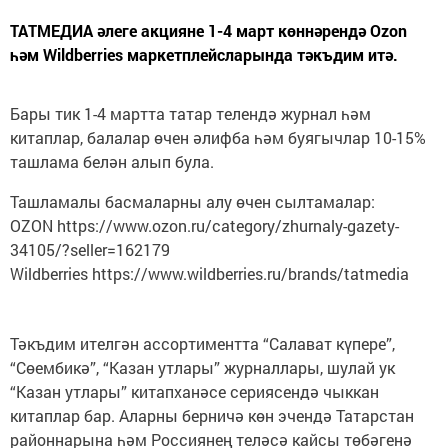
ТАТМЕДИА әлеге акцияне 1-4 март көннәрендә Ozon
һәм Wildberries маркетплейсларында тәкъдим итә.
Бары тик 1-4 мартта татар телендә журнал һәм
китаплар, балалар өчен әлифба һәм буягычлар 10-15%
ташлама белән алып була.
Ташламалы басмаларны алу өчен сылтамалар:
OZON https://www.ozon.ru/category/zhurnaly-gazety-
34105/?seller=162179
Wildberries https://www.wildberries.ru/brands/tatmedia
Тәкъдим ителгән ассортиментта “Салават күпере”,
“Сөембикә”, “Казан утлары” журналлары, шулай ук
“Казан утлары” китапханәсе сериясендә чыккан
китаплар бар. Аларны берничә көн эчендә Татарстан
районнарына һәм Россиянең теләсә кайсы төбәгенә