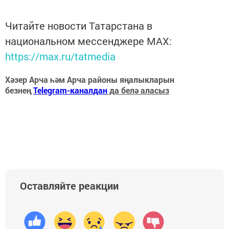
Читайте новости Татарстана в
национальном мессенджере MАХ:
https://max.ru/tatmedia
Хәзер Арча һәм Арча районы яңалыкларын
безнең
Telegram-каналдан
да белә аласыз
Оставляйте реакции