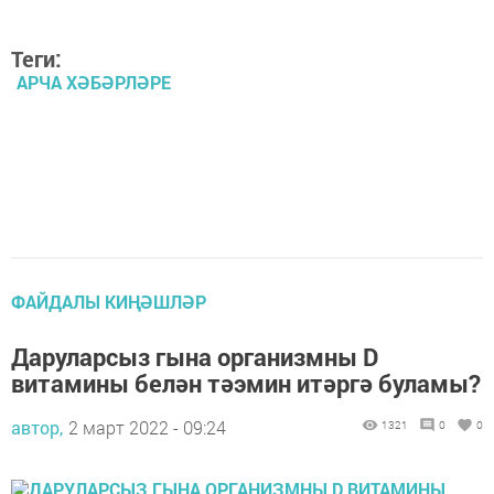
Теги:
АРЧА ХӘБӘРЛӘРЕ
ФАЙДАЛЫ КИҢӘШЛӘР
Даруларсыз гына организмны D
витамины белән тәэмин итәргә буламы?
автор,
2 март 2022 - 09:24
1321
0
0