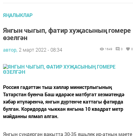
ЯҢАЛЫКЛАР
Янгын чыгып, фатир хуҗасының гомере
өзелгән
автор,
2 март 2022 - 08:34
1649
0
0
Россия гадәттән тыш хәлләр министрлыгының
Татарстан буенча Баш идарәсе матбугат хезмәтендә
хәбәр итүләренчә, янгын дүртенче каттагы фатирда
булган. Коридорда чыккан янгына 10 квадрат метр
мәйданны ялмап алган.
Янгын сүндергән вакытта 30-35 яшьлек ир-атның мәете