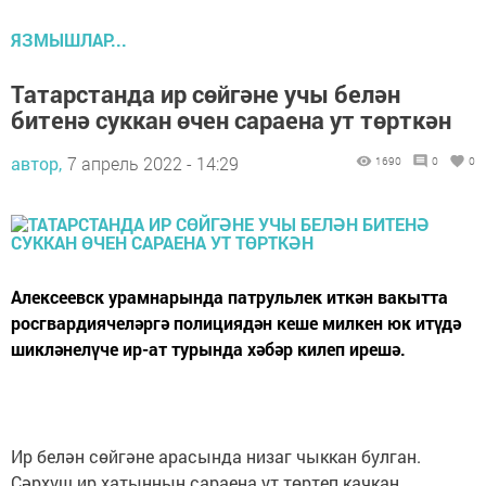
ЯЗМЫШЛАР...
Татарстанда ир сөйгәне учы белән
битенә суккан өчен сараена ут төрткән
автор,
7 апрель 2022 - 14:29
1690
0
0
Алексеевск урамнарында патрульлек иткән вакытта
росгвардиячеләргә полициядән кеше милкен юк итүдә
шикләнелүче ир-ат турында хәбәр килеп ирешә.
Ир белән сөйгәне арасында низаг чыккан булган.
Сәрхүш ир хатынның сараена ут төртеп качкан.