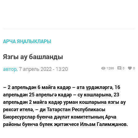
АРЧА ЯҢАЛЫКЛАРЫ
Язгы ау башланды
автор,
7 апрель 2022 - 13:20
1266
0
0
– 2 апрельдән 6 майга кадәр – ата үрдәкләргә, 16
апрельдән 25 апрельгә кадәр – су кошларына, 23
апрельдән 2 майга кадәр урман кошларына язгы ау
рөхсәт ителә, – ди Татарстан Республикасы
Биоресурслар буенча дәүләт комитетының Арча
районы буенча бүлек җитәкчесе Илһам Галимҗанов.