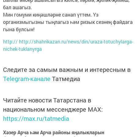
бал ашагыз.
Мин гомуми киңәшләрне санап үттем. Үз
организмыгызны тыңлагыз һәм ризык сезнең файдага
гына булсын!
http:// http://shahrikazan.ru/news/din/uraza-totuchylarga-
nichek-tuklanyrga
Следите за самым важным и интересным в
Telegram-канале
Татмедиа
Читайте новости Татарстана в
национальном мессенджере MАХ:
https://max.ru/tatmedia
Хәзер Арча һәм Арча районы яңалыкларын