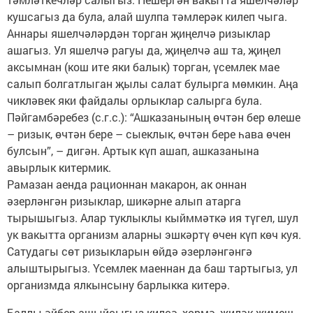
кушсагыз да була, алай шулпа тәмлерәк килеп чыга.
Аннары яшелчәләрдән торган җиңелчә ризыклар
ашагыз. Ул яшелчә рагуы да, җиңелчә аш та, җиңел
аксымнан (кош ите яки балык) торган, үсемлек мае
салып болгатлыган җылы салат булырга мөмкин. Аңа
чикләвек яки файдалы орлыклар салырга була.
Пәйгамбәребез (с.г.с.): “Ашказанының өчтән бер өлеше
– ризык, өчтән бере – сыеклык, өчтән бере һава өчен
булсын”, – дигән. Артык күп ашап, ашказанына
авырлык китермик.
Рамазан аенда рационнан макарон, ак оннан
әзерләнгән ризыклар, шикәрне алып атарга
тырышыгыз. Алар туклыклы кыйммәткә ия түгел, шул
ук вакытта организм аларны эшкәртү өчен күп көч куя.
Сатудагы сөт ризыкларын өйдә әзерләнгәнгә
алыштырыгыз. Үсемлек маеннан да баш тартыгыз, ул
организмда ялкынсыну барлыкка китерә.
Баллы әйбер ашыйсыгыз килсә, хөрмә, җиләк-җимеш,