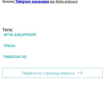
безнең
Telegram-каналдан
да белә аласыз
Теги:
АРЧА ХӘБӘРЛӘРЕ
УРАЗА
РАМАЗАН АЕ
Перейти на страницу новости