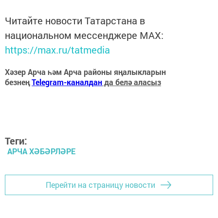
Читайте новости Татарстана в
национальном мессенджере MАХ:
https://max.ru/tatmedia
Хәзер Арча һәм Арча районы яңалыкларын
безнең
Telegram-каналдан
да белә аласыз
Теги:
АРЧА ХӘБӘРЛӘРЕ
Перейти на страницу новости