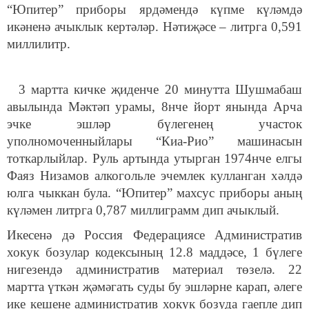
“Юпитер” приборы ярдәмендә күпме күләмдә
икәненә ачыклык кертәләр. Нәтиҗәсе – литрга 0,591
миллилитр.
3 мартта кичке җиденче 20 минутта Шушмабаш
авылында Мәктәп урамы, 8нче йорт янында Арча
эчке эшләр бүлегенең участок
уполномоченныйлары “Киа-Рио” машинасын
тоткарлыйлар. Руль артында утырган 1974нче елгы
Фаяз Низамов алкогольле эчемлек кулланган хәлдә
юлга чыккан була. “Юпитер” махсус приборы аның
күләмен литрга 0,787 миллиграмм дип ачыклый.
Икесенә дә Россия Федерациясе Административ
хокук бозулар кодексының 12.8 маддәсе, 1 бүлеге
нигезендә административ материал төзелә. 22
мартта үткән җәмәгать суды бу эшләрне карап, әлеге
ике кешене административ хокук бозуда гаепле дип