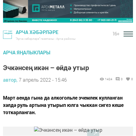
АРЧА ХӘБӘРЛӘРЕ
16+
"Арча хәбәрләре" газетасы - Арча районы
АРЧА ЯҢАЛЫКЛАРЫ
Эчкәнсең икән – өйдә утыр
автор,
7 апрель 2022 - 15:46
1424
0
0
​​​​​​​Март аенда гына да алкогольле эчемлек кулланган
хәлдә руль артына утырып юлга чыккан сигез кеше
тоткарланган.