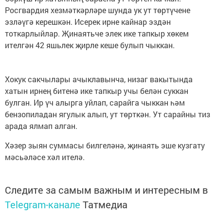
Росгвардия хезмәткәрләре шунда ук ут төртүчене
эзләүгә керешкән. Исерек ирне кайнар эздән
тоткарлыйлар. Җинаятьче элек ике тапкыр хөкем
ителгән 42 яшьлек җирле кеше булып чыккан.
Хокук сакчылары ачыклавынча, низаг вакытында
хатын ирнең битенә ике тапкыр учы белән суккан
булган. Ир үч алырга уйлап, сарайга чыккан һәм
бензопиладан ягулык алып, ут төрткән. Ут сарайны тиз
арада ялмап алган.
Хәзер зыян суммасы билгеләнә, җинаять эше кузгату
мәсьәләсе хәл ителә.
Следите за самым важным и интересным в
Telegram-канале
Татмедиа