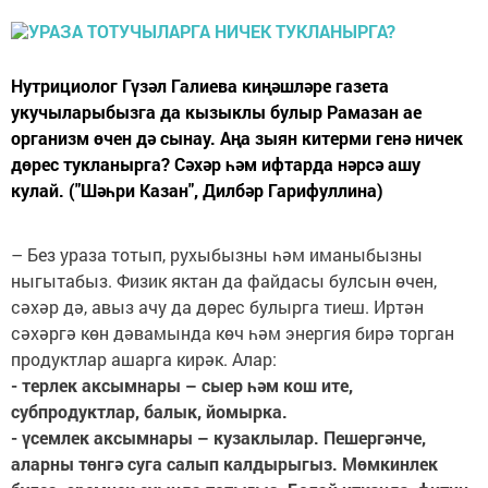
Нутрициолог Гүзәл Галиева киңәшләре газета
укучыларыбызга да кызыклы булыр Рамазан ае
организм өчен дә сынау. Аңа зыян китерми генә ничек
дөрес тукланырга? Сәхәр һәм ифтарда нәрсә ашу
кулай. ("Шәһри Казан", Дилбәр Гарифуллина)
– Без ураза тотып, рухыбызны һәм иманыбызны
ныгытабыз. Физик яктан да файдасы булсын өчен,
сәхәр дә, авыз ачу да дөрес булырга тиеш. Иртән
сәхәргә көн дәвамында көч һәм энергия бирә торган
продуктлар ашарга кирәк. Алар:
- терлек аксымнары – сыер һәм кош ите,
субпродуктлар, балык, йомырка.
- үсемлек аксымнары – кузаклылар. Пешергәнче,
аларны төнгә суга салып калдырыгыз. Мөмкинлек