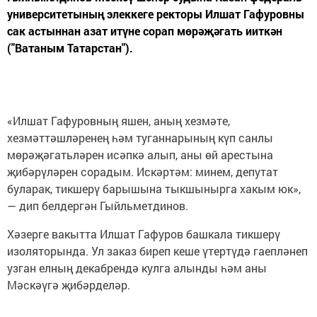
университетының элеккеге ректоры Илшат Гафуровны
сак астыннан азат итүне сорап мөрәҗәгать ииткән
("Ватаным Татарстан").
«Илшат Гафуровның яшен, аның хезмәте,
хезмәттәшләренең һәм туганнарының күп санлы
мөрәҗәгатьләрен исәпкә алып, аны өй арестына
җибәрүләрен сорадым. Искәртәм: минем, депутат
буларак, тикшерү барышына тыкшынырга хакым юк»,
— дип белдергән Гыйльметдинов.
Хәзерге вакытта Илшат Гафуров башкала тикшерү
изоляторында. Ул заказ биреп кеше үтертүдә гаепләнеп
узган елның декабрендә кулга алынды һәм аны
Мәскәүгә җибәрделәр.