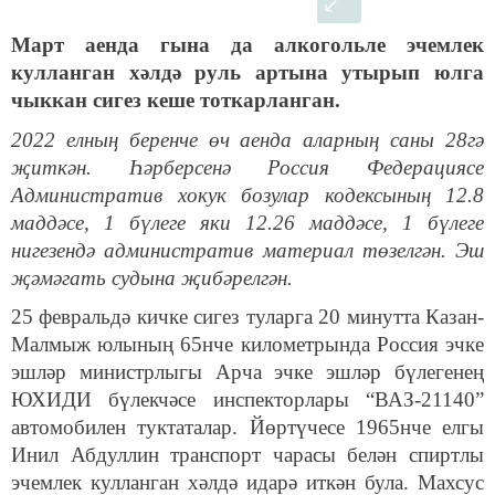
Март аенда гына да алкогольле эчемлек
кулланган хәлдә руль артына утырып юлга
чыккан сигез кеше тоткарланган.
2022 елның беренче өч аенда аларның саны 28гә
җиткән. Һәрберсенә Россия Федерациясе
Административ хокук бозулар кодексының 12.8
маддәсе, 1 бүлеге яки 12.26 маддәсе, 1 бүлеге
нигезендә административ материал төзелгән. Эш
җәмәгать судына җибәрелгән.
25 февральдә кичке сигез туларга 20 минутта Казан-
Малмыж юлының 65нче километрында Россия эчке
эшләр министрлыгы Арча эчке эшләр бүлегенең
ЮХИДИ бүлекчәсе инспекторлары “ВАЗ-21140”
автомобилен туктаталар. Йөртүчесе 1965нче елгы
Инил Абдуллин транспорт чарасы белән спиртлы
эчемлек кулланган хәлдә идарә иткән була. Махсус