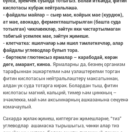
булса, эремчек суында тотыгыз. Болай иткәндә, фитин
кислотасы күбрәк нейтральләшә.
- файдалы майлар – сыер мае, койрык мае (курдюк),
ат мае, авокадо, ферментлаштырылган (башта суда
тотылган) чикләвекләр, зәйтүн яки чистартылмаган
табигый үсемлек мае, зәйтүн җимеше.
- клетчатка: яшелчәләр һәм яшел тәмләткечләр, алар
файдалы углеводлар булып тора.
- бөртекле глютенсыз ярмалар – карабодай, көрән
дөге, амарант, киноа.
Ярмаларны да, безнең организм
тарафыннан эшкәртелми һәм үзләштерелми торган
фитин кислотасын нейтральләштерү максатыннан,
алдан ук суда тотарга кирәк. Болардан тыш, фитин
кислотасы магний, кальций, тимер һәм цинкның –
эчәклеккә, май һәм аксымнарның ашказанына сеңүенә
комачаулый.
Сәхәрдә җиләк-җимеш, киптергән җимешләрне, “тиз”
углеводлар ашамаска тырышыгыз, чөнки алар тиз