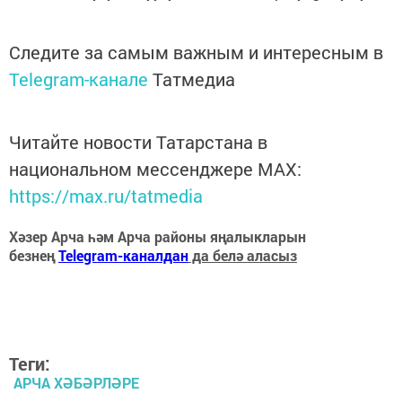
Следите за самым важным и интересным в
Telegram-канале
Татмедиа
Читайте новости Татарстана в
национальном мессенджере MАХ:
https://max.ru/tatmedia
Хәзер Арча һәм Арча районы яңалыкларын
безнең
Telegram-каналдан
да белә аласыз
Теги:
АРЧА ХӘБӘРЛӘРЕ