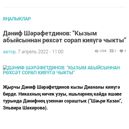
ЯҢАЛЫКЛАР
Дәниф Шәрәфетдинов: "Кызым
абыйсыннан рөхсәт сорап кияүгә чыкты"
автор,
7 апрель 2022 - 11:00
2398
0
0
Җырчы Дәниф Шәрәфетдинов кызы Диананы кияүгә
бирде. Никахның ничек узуы, яшьләрнең кайда яшәве
турында Дәнифнең үзеннән сораштык ("Шәһри Казан",
Эльвира Шакирова).