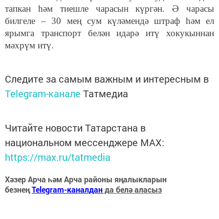
тапкан һәм тиешле чарасын күргән. Ә чарасы
билгеле – 30 мең сум күләмендә штраф һәм ел
ярымга транспорт белән идарә итү хокукыннан
мәхрүм итү.
Следите за самым важным и интересным в
Telegram-канале
Татмедиа
Читайте новости Татарстана в
национальном мессенджере MАХ:
https://max.ru/tatmedia
Хәзер Арча һәм Арча районы яңалыкларын
безнең
Telegram-каналдан
да белә аласыз