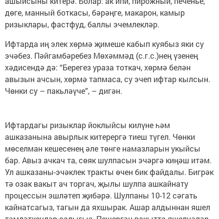
ашыйсыны китерә. Болар: ак ипи, пирожный, печенье,
дөге, манный боткасы, бәрәңге, макарон, камыр
ризыклары, фастфуд, баллы эчемлекләр.
Ифтарда иң элек хөрмә җимеше кабып куябыз яки су
эчәбез. Пәйгамбәребез Мөхәммәд (с.г.с.)нең үзенең
хәдисендә дә: “Берегез ураза тоткач, хөрмә белән
авызын ачсын, хөрмә тапмаса, су эчеп ифтар кылсын.
Чөнки су – пакьләүче”, – дигән.
Ифтардагы ризыклар йоклыйсы килүне һәм
ашказанына авырлык китерергә тиеш түгел. Чөнки
мөселман кешесенең әле төнге намазларын укыйсы
бар. Авыз ачкач та, сөяк шулпасын эчәргә киңәш итәм.
Ул ашказаны-эчәклек тракты өчен бик файдалы. Бигрәк
тә озак вакыт ач торгач, җылы шулпа ашкайнату
процессын эшләтеп җибәрә. Шулпаны 10-12 сәгать
кайнатсагыз, тагын да яхшырак. Ашар алдыннан яшел
тәмләткечләр салыгыз. Пешергән вакытта яшелчәләр