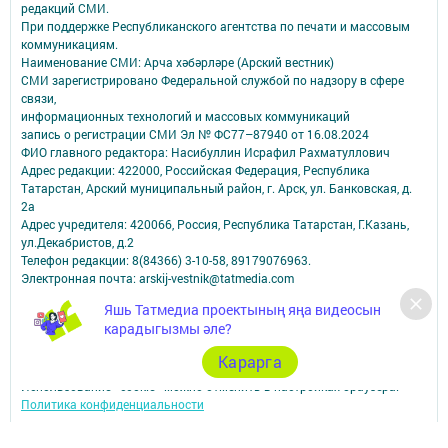
редакций СМИ.
При поддержке Республиканского агентства по печати и массовым
коммуникациям.
Наименование СМИ: Арча хәбәрләре (Арский вестник)
СМИ зарегистрировано Федеральной службой по надзору в сфере
связи,
информационных технологий и массовых коммуникаций
запись о регистрации СМИ Эл № ФС77–87940 от 16.08.2024
ФИО главного редактора: Насибуллин Исрафил Рахматуллович
Адрес редакции: 422000, Российская Федерация, Республика
Татарстан, Арский муниципальный район, г. Арск, ул. Банковская, д.
2а
Адрес учредителя: 420066, Россия, Республика Татарстан, Г.Казань,
ул.Декабристов, д.2
Телефон редакции: 8(84366) 3-10-58, 89179076963.
Электронная почта: arskij-vestnik@tatmedia.com
Учредитель СМИ: АО «ТАТМЕДИА»
Яшь Татмедиа проектының яңа видеосын
карадыгызмы әле?
Антикоррупционная политика
АО «ТАТМЕДИА» использует «cookie»
для персонализации сервисов и
Карарга
удобства пользователей сайтом.
Использование «cookie» можно отменить в настройках браузера.
Политика конфиденциальности