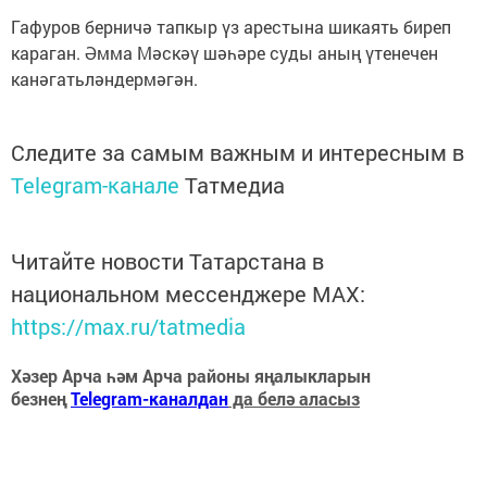
Гафуров берничә тапкыр үз арестына шикаять биреп
караган. Әмма Мәскәү шәһәре суды аның үтенечен
канәгатьләндермәгән.
Следите за самым важным и интересным в
Telegram-канале
Татмедиа
Читайте новости Татарстана в
национальном мессенджере MАХ:
https://max.ru/tatmedia
Хәзер Арча һәм Арча районы яңалыкларын
безнең
Telegram-каналдан
да белә аласыз