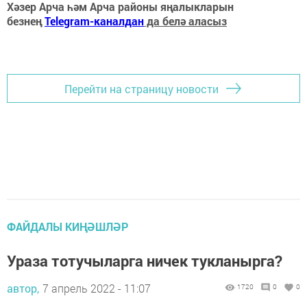
Хәзер Арча һәм Арча районы яңалыкларын
безнең
Telegram-каналдан
да белә аласыз
Перейти на страницу новости
ФАЙДАЛЫ КИҢӘШЛӘР
Ураза тотучыларга ничек тукланырга?
автор,
7 апрель 2022 - 11:07
1720
0
0