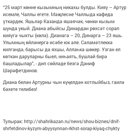
“25 март көнне кызымның никахы булды. Кияү – Артур
исемле, Чаллы егете. Мәҗлесне Чаллыда кафеда
үткәрдек. Яшьләр Казанда яшәячәк, чөнки кызым
шунда укый. Диана абыйсы Динардан рөхсәт сорап
кияүгә чыкты (көлә). Дианага – 20, Динарга – 23 яшь.
Улымның өйләнергә исәбе юк әле. Сәламәтлеккә
килгәндә, барысы да яхшы, Аллаһка шөкер. Узган ел
көткән даруларны быел, ниһаять, бушлай бирә
башладылар”, - дип сөйләде безгә Дәниф
Шәрәфетдинов.
Диана белән Артурны чын күңелдән котлыйбыз, гаилә
бәхете телибез!
Тулырак: http://shahrikazan.ru/news/shou-biznes/dnif-
shrfetdinov-kyzym-abyysynnan-rkhst-sorap-kiyag-chykty