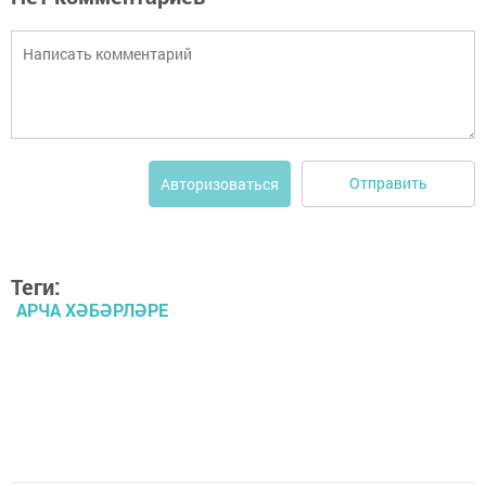
Отправить
Авторизоваться
Теги:
АРЧА ХӘБӘРЛӘРЕ