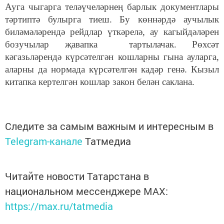
Ауга чыгарга теләүчеләрнең барлык документлары
тәртиптә булырга тиеш. Бу көннәрдә аучылык
биләмәләрендә рейдлар үткәрелә, ау кагыйдәләрен
бозучылар җавапка тартылачак. Рөхсәт
кәгазьләрендә күрсәтелгән кошларны гына ауларга,
аларны да нормада күрсәтелгән кадәр генә. Кызыл
китапка кертелгән кошлар закон белән саклана.
Следите за самым важным и интересным в
Telegram-канале
Татмедиа
Читайте новости Татарстана в
национальном мессенджере MАХ:
https://max.ru/tatmedia