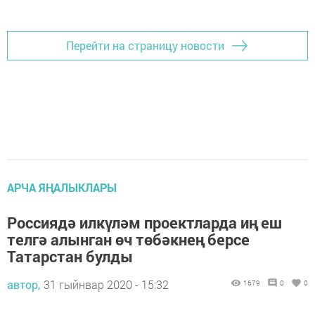
Перейти на страницу новости
АРЧА ЯҢАЛЫКЛАРЫ
Россиядә илкүләм проектларда иң еш
телгә алынган өч төбәкнең берсе
Татарстан булды
автор,
31 гыйнвар 2020 - 15:32
1679
0
0