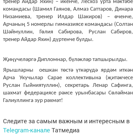
тренер Айдар Яхин) – икенче, Лесхоз урта мәктәбе
командасы (Шамил Гаянов, Алмаз Саттаров, Динара
Низамиева, тренер Илдар Шакиров) – өченче,
Арчаның 5 номерлы гимназиясе командасы (Солтан
Шәймуллин, Гөлия Сабирова, Руслан Сабиров,
тренер Айдар Яхин) дүртенче булды.
Җиңүчеләргә Дипломнар, бүләкләр тапшырылды.
Ярышларны оешкан төстә үткәрүдә ярдәм иткән
Арча Укучылар Сарае коллективына (җитәкчесе
Руслан Гыйниятуллин), секретарь Ленар Сафинга,
шахмат федерациясе рәисе урынбасары Сөләйман
Галиуллинга зур рәхмәт!
Следите за самым важным и интересным в
Telegram-канале
Татмедиа