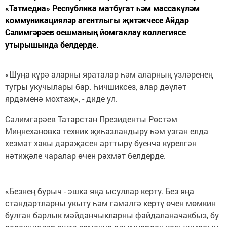
«Татмедиа» Республика матбугат һәм массакүләм
коммуникацияләр агентлыгы җитәкчесе Айдар
Сәлимгәрәев оешманың йомгаклау коллегиясе
утырышында белдерде.
«Шуңа күрә аларны яраталар һәм аларның үзләренең
тугры укучылары бар. Һичшиксез, алар дәүләт
ярдәменә мохтаҗ», - диде ул.
Сәлимгәрәев Татарстан Президенты Рөстәм
Миңнехановка техник җиһазландыру һәм узган елда
хезмәт хакы дәрәҗәсен арттыру буенча күрелгән
нәтиҗәле чаралар өчен рәхмәт белдерде.
«Безнең бурыч - эшкә яңа ысуллар кертү. Без яңа
стандартларны укыту һәм гамәлгә кертү өчен мөмкин
булган барлык мәйданчыкларны файдаланачакбыз, бу