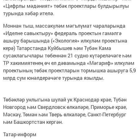
«Цифрлы мәдәният» төбәк проектлары булдырылуы
турында хәбәр ителә.
Моннан тыш, массакүләм мәгълүмат чараларында
«Иделне савыктыру» федераль проектын гамәлгә
ашыру барышында («Экология» илкүләм проектына
керә) Татарстанда Куйбышев һәм Түбән Кама
сусаклагычлары төбеннән 21 судно күтәреләчәге һәм
ТР хакимиятенең өч ел дәвамында «Мәгариф» илкүләм
проектының төбәк проектларын тормышка ашыруга 5,9
млрд сум юнәлдерәчәге турында язылды.
Төбәкләр унлыгына шулай ук Краснодар крае, Түбән
Новгород һәм Свердловск өлкәләре, Приморье крае,
Мәскәү, Төмән һәм Тверь өлкәләре, Санкт-Петербург
һәм Башкортстан кергән.
Татар-информ