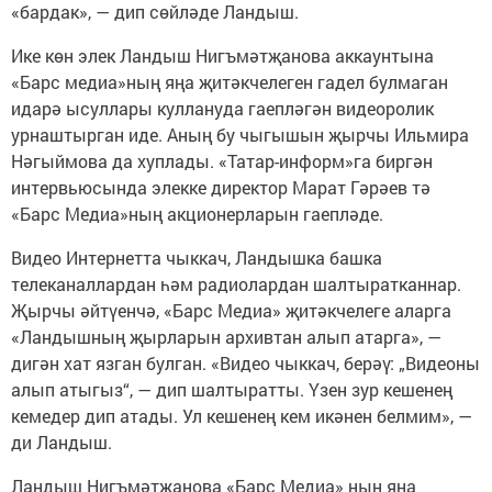
«бардак», — дип сөйләде Ландыш.
Ике көн элек Ландыш Нигъмәтҗанова аккаунтына
«Барс медиа»ның яңа җитәкчелеген гадел булмаган
идарә ысуллары куллануда гаепләгән видеоролик
урнаштырган иде. Аның бу чыгышын җырчы Ильмира
Нәгыймова да хуплады. «Татар-информ»га биргән
интервьюсында элекке директор Марат Гәрәев тә
«Барс Медиа»ның акционерларын гаепләде.
Видео Интернетта чыккач, Ландышка башка
телеканаллардан һәм радиолардан шалтыратканнар.
Җырчы әйтүенчә, «Барс Медиа» җитәкчелеге аларга
«Ландышның җырларын архивтан алып атарга», —
дигән хат язган булган. «Видео чыккач, берәү: „Видеоны
алып атыгыз“, — дип шалтыратты. Үзен зур кешенең
кемедер дип атады. Ул кешенең кем икәнен белмим», —
ди Ландыш.
Ландыш Нигъмәтҗанова «Барс Медиа» ның яңа