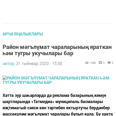
АРЧА ЯҢАЛЫКЛАРЫ
Район мәгълүмат чараларының яраткан
һәм тугры укучылары бар
автор,
31 гыйнвар 2020 - 15:30
1288
0
0
Хәтта зур шәһәрләрдә дә реклама базарының кимүе
шартларында «Татмедиа» муниципаль басмалары
иҗтимагый-сәяси көн тәртибен яктыртучы бердәнбер
массакүләм мәгълүмат чаралары булып кала. Бу хакта