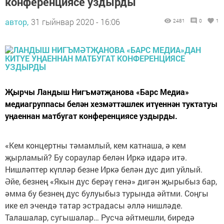
конференциясе уздырды
автор,
31 гыйнвар 2020 - 16:06
2481
0
1
Җырчы Ландыш Нигъмәтҗанова «Барс Медиа»
медиагруппасы белән хезмәттәшлек итүеннән туктатуы
уңаеннан матбугат конференциясе уздырды.
«Кем концертны тәмамлый, кем катнаша, ә кем
җырламый? Бу сораулар белән Иркә идарә итә.
Нишләптер күпләр безне Иркә белән дус дип уйлый.
Әйе, безнең «Якын дус берәү генә» дигән җырыбыз бар,
әмма бу безнең дус булуыбыз турында әйтми. Соңгы
ике ел эчендә татар эстрадасы әллә нишләде.
Талашалар, сугышалар… Русча әйтмешли, биредә