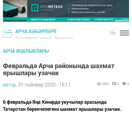
АРЧА ХӘБӘРЛӘРЕ
16+
"Арча хәбәрләре" газетасы - Арча районы
АРЧА ЯҢАЛЫКЛАРЫ
Февральдә Арча районында шахмат
ярышлары узачак
автор,
31 гыйнвар 2020 - 16:11
2583
0
0
6 февральдә Яңа Кенәрдә укучылар арасында
Татарстан беренчелегенә шахмат ярышлары узачак.