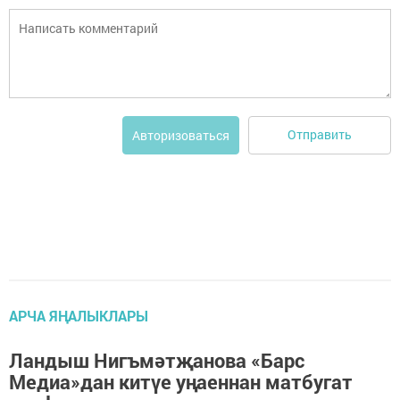
Отправить
Авторизоваться
АРЧА ЯҢАЛЫКЛАРЫ
Ландыш Нигъмәтҗанова «Барс
Медиа»дан китүе уңаеннан матбугат