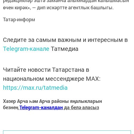
редакцияләр эштә заманча алымнардан калышмасын
өчен кирәк», — дип искәртте агентлык башлыгы.
Татар-информ
Следите за самым важным и интересным в
Telegram-канале
Татмедиа
Читайте новости Татарстана в
национальном мессенджере MАХ:
https://max.ru/tatmedia
Хәзер Арча һәм Арча районы яңалыкларын
безнең
Telegram-каналдан
да белә аласыз