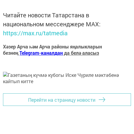
Читайте новости Татарстана в
национальном мессенджере MАХ:
https://max.ru/tatmedia
Хәзер Арча һәм Арча районы яңалыкларын
безнең
Telegram-каналдан
да белә аласыз
Перейти на страницу новости