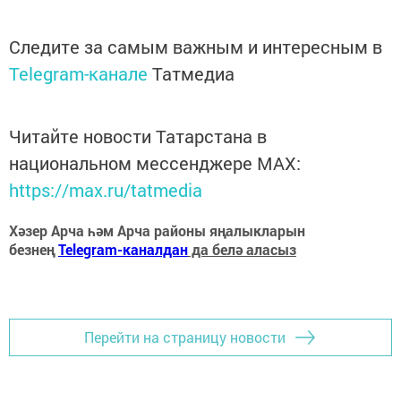
Следите за самым важным и интересным в
Telegram-канале
Татмедиа
Читайте новости Татарстана в
национальном мессенджере MАХ:
https://max.ru/tatmedia
Хәзер Арча һәм Арча районы яңалыкларын
безнең
Telegram-каналдан
да белә аласыз
Перейти на страницу новости