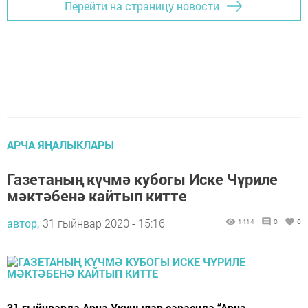
Перейти на страницу новости
АРЧА ЯҢАЛЫКЛАРЫ
Газетаның күчмә кубогы Иске Чүриле
мәктәбенә кайтып китте
автор,
31 гыйнвар 2020 - 15:16
1414
0
0
31 гыйнварда Арча Укучылар сараенда “Арча