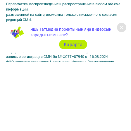
Перепечатка, воспроизведение и распространение в любом объеме
информации,
размещенной на сайте, возможна только с письменного согласия
редакций СМИ.
При поддержке Республиканского агентства по печати и массовым
Яшь Татмедиа проектының яңа видеосын
коммуникациям.
карадыгызмы әле?
Наименование СМИ: Арча хәбәрләре (Арский вестник)
СМИ зарегистрировано Федеральной службой по надзору в сфере
Карарга
связи,
информационных технологий и массовых коммуникаций
запись о регистрации СМИ Эл № ФС77–87940 от 16.08.2024
ФИО главного редактора: Насибуллин Исрафил Рахматуллович
Адрес редакции: 422000, Российская Федерация, Республика
Татарстан, Арский муниципальный район, г. Арск, ул. Банковская, д.
2а
Адрес учредителя: 420066, Россия, Республика Татарстан, Г.Казань,
ул.Декабристов, д.2
Телефон редакции: 8(84366) 3-10-58, 89179076963.
Электронная почта: arskij-vestnik@tatmedia.com
Учредитель СМИ: АО «ТАТМЕДИА»
Антикоррупционная политика
АО «ТАТМЕДИА» использует «cookie»
для персонализации сервисов и
удобства пользователей сайтом.
Использование «cookie» можно отменить в настройках браузера.