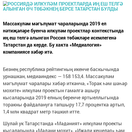
Массакүләм мәгълүмат чараларында 2019 ел
нәтиҗәләре буенча илкүләм проектлар контекстында
иң еш телгә алынган Россия төбәкләре исемлегенә
Татарстан да керде. Бу хакта «Медиалогия»
компаниясе хәбәр итә.
Безнең республика рейтингның икенче баскычында
урнашкан, медиаиндекс — 158 153,4. Массакүләм
мәгълүмат чаралары хәбәр иткәнчә, «Торак һәм шәһәр
мохите» илкүләм проектын гамәлгә ашыру
кысаларында 2019 елның беренче яртыеллыгында
торакны файдалануга тапшыру 17,7 процентка артып,
1,4 млн квадрат метр тәшкил итте.
Шулай ук Татарстанда «Мәдәният» илкүләм проекты
кысаларында «Мәдәни мохит», «Иҗади кешеләр» һәм