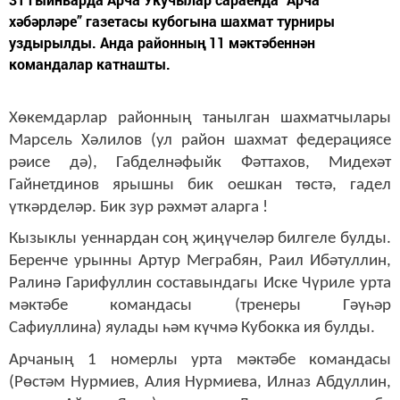
хәбәрләре” газетасы кубогына шахмат турниры
уздырылды. Анда районның 11 мәктәбеннән
командалар катнашты.
Хөкемдарлар районның танылган шахматчылары
Марсель Хәлилов (ул район шахмат федерациясе
рәисе дә), Габделнәфыйк Фәттахов, Мидехәт
Гайнетдинов ярышны бик оешкан төстә, гадел
үткәрделәр. Бик зур рәхмәт аларга !
Кызыклы уеннардан соң җиңүчеләр билгеле булды.
Беренче урынны Артур Меграбян, Раил Ибәтуллин,
Ралинә Гарифуллин составындагы Иске Чүриле урта
мәктәбе командасы (тренеры Гәүһәр
Сафиуллина) яулады һәм күчмә Кубокка ия булды.
Арчаның 1 номерлы урта мәктәбе командасы
(Рөстәм Нурмиев, Алия Нурмиева, Илназ Абдуллин,