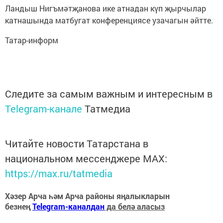
Ландыш Нигъмәтҗанова ике атнадан күп җырчылар
катнашында матбугат конференциясе узачагын әйтте.
Татар-информ
Следите за самым важным и интересным в
Telegram-канале
Татмедиа
Читайте новости Татарстана в
национальном мессенджере MАХ:
https://max.ru/tatmedia
Хәзер Арча һәм Арча районы яңалыкларын
безнең
Telegram-каналдан
да белә аласыз