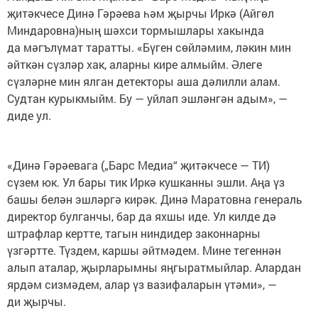
җитәкчесе Динә Гәрәева һәм җырчы Иркә (Айгөл
Миндаровна)ның шәхси тормышлары хакында
да мәгълүмат таратты. «Бүген сөйләмим, ләкин мин
әйткән сүзләр хак, аларны кире алмыйм. Әлеге
сүзләрне мин ялган детекторы аша дәлилли алам.
Судтан курыкмыйм. Бу — уйлап эшләнгән адым», —
диде ул.
«Динә Гәрәевага („Барс Медиа“ җитәкчесе — ТИ)
сүзем юк. Ул бары тик Иркә кушканны эшли. Аңа үз
башы белән эшләргә кирәк. Динә Маратовна генераль
директор булганчы, бар да яхшы иде. Ул килде дә
штрафлар кертте, тагын ниндидер законнарны
үзгәртте. Түздем, каршы әйтмәдем. Мине тегеннән
алып аталар, җырларымны яңгыратмыйлар. Алардан
ярдәм сизмәдем, алар үз вазифаларын үтәми», —
ди җырчы.