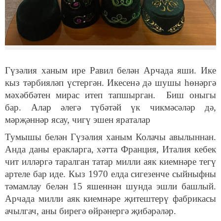
Гүзәлия ханым ире Равил белән Арчада яши. Ике
кыз тәрбияләп үстергән. Икесенә дә шушы һөнәргә
мәхәббәтен мирас итеп тапшырган. Биш оныгы
бар. Алар әлегә түбәтәй үк чикмәсәләр дә,
мәрҗәннәр ясау, чигү эшен яраталар
Тумышы белән Гүзәлия ханым Колачы авылыннан.
Анда даны еракларга, хәтта Франция, Италия кебек
чит илләргә таралган татар милли аяк киемнәре тегү
артеле бар иде. Кыз 1970 елда сигезенче сыйныфны
тәмамлау белән 15 яшеннән шунда эшли башлый.
Арчада милли аяк киемнәре җитештерү фабрикасы
ачылгач, аны бирегә өйрәнергә җибәрәләр.