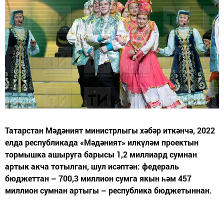
Татарстан Мәдәният министрлыгы хәбәр иткәнчә, 2022
елда республикада «Мәдәният» илкүләм проектын
тормышка ашыруга барысы 1,2 миллиард сумнан
артык акча тотылган, шул исәптән: федераль
бюджеттан – 700,3 миллион сумга якын һәм 457
миллион сумнан артыгы – республика бюджетыннан.