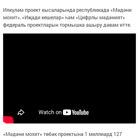
Илкүләм проект кысаларында республикада «Мәдәни
мохит», «Иҗади кешеләр» һәм «Цифрлы мәдәният»
федераль проектларын тормышка ашыру дәвам итте.
«Мәдәни мохит» төбәк проектына 1 миллиард 127