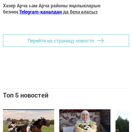
Хәзер Арча һәм Арча районы яңалыкларын
безнең
Telegram-каналдан
да белә аласыз
Перейти на страницу новости
Топ 5 новостей