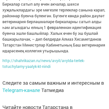
Биркалар сатып алу өчен акчалар, шәхси
хуҗалыклардагы эре мөгезле терлекләр санына карап,
районнар буенча бүленгән. Бүгенге көндә район дәүләт
ветеринария берләшмәләре биркаларны сатып алды
һәм агымдагы елның 1 февраленнән идентификация
буенча эшли башлыйлар. Халык өчен бу эш бушлай
башкарылачак, – дип белдерде Алмаз Хисаметдинов
Татарстан Министрлар Кабинетының Баш ветеринария
идарәсенең коллегия утырышында.
http://shahrikazan.ru/news/avyil/avylda-terlek-
totuchylarny-yaalyk-kt-nindi
Следите за самым важным и интересным в
Telegram-канале
Татмедиа
Читайте новости Татарстана в