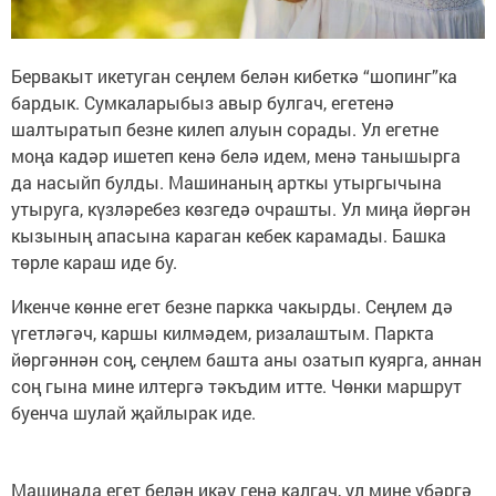
Бервакыт икетуган сеңлем белән кибеткә “шопинг”ка
бардык. Сумкаларыбыз авыр булгач, егетенә
шалтыратып безне килеп алуын сорады. Ул егетне
моңа кадәр ишетеп кенә белә идем, менә танышырга
да насыйп булды. Машинаның арткы утыргычына
утыруга, күзләребез көзгедә очрашты. Ул миңа йөргән
кызының апасына караган кебек карамады. Башка
төрле караш иде бу.
Икенче көнне егет безне паркка чакырды. Сеңлем дә
үгетләгәч, каршы килмәдем, ризалаштым. Паркта
йөргәннән соң, сеңлем башта аны озатып куярга, аннан
соң гына мине илтергә тәкъдим итте. Чөнки маршрут
буенча шулай җайлырак иде.
Машинада егет белән икәү генә калгач, ул мине үбәргә