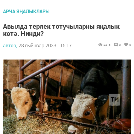
АРЧА ЯҢАЛЫКЛАРЫ
Авылда терлек тотучыларны яңалык
көтә. Нинди?
автор,
28 гыйнвар 2023 - 15:17
2215
0
0