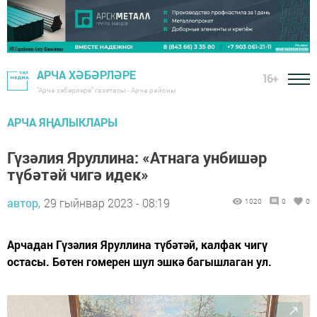
АРЧА ХӘБӘРЛӘРЕ
16+
"Арча хәбәрләре" газетасы - Арча районы
АРЧА ЯҢАЛЫКЛАРЫ
Гүзәлия Яруллина: «Атнага унбишәр
түбәтәй чигә идек»
автор,
29 гыйнвар 2023 - 08:19
1020
0
0
Арчадан Гүзәлия Яруллина түбәтәй, калфак чигү
остасы. Бөтен гомерен шул эшкә багышлаган ул.