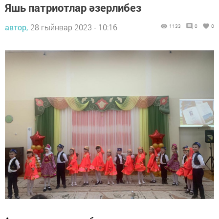
Яшь патриотлар әзерлибез
автор,
28 гыйнвар 2023 - 10:16
1133
0
0