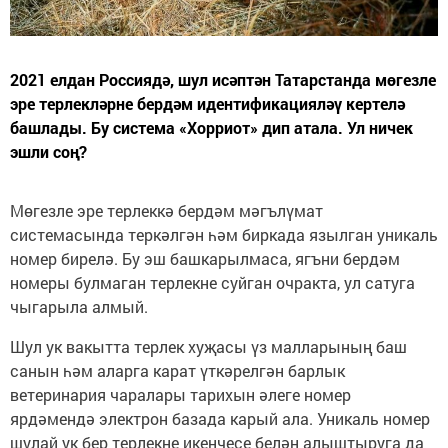
2021 елдан Россиядә, шул исәптән Татарстанда мөгезле
эре терлекләрне бердәм идентификацияләү кертелә
башлады. Бу система «Хорриот» дип атала. Ул ничек
эшли соң?
Мөгезле эре терлеккә бердәм мәгълүмат
системасында теркәлгән һәм биркада язылган уникаль
номер бирелә. Бу эш башкарылмаса, ягъни бердәм
номеры булмаган терлекне суйган очракта, ул сатуга
чыгарыла алмый.
Шул ук вакытта терлек хуҗасы үз малларының баш
санын һәм аларга карат үткәрелгән барлык
ветеринария чаралары тарихын әлеге номер
ярдәмендә электрон базада карый ала. Уникаль номер
шулай ук бер терлекне икенчесе белән алыштыруга да