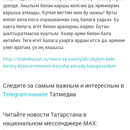
үрелде. Акылым белән каршы килсәм дә, иреннәрем
карыша алмады. Күпме көттем мин бу назны! Ярты
еллап кача-поса очрашканнан соң, балага уздым. Бу
хакта белүгә, егет белән араларны өздем. Бүтән
шалтыратмаска куштым. Хәзер ирем белән бала
көтәбез. Теге егет балага узарга ярдәм итсә дә, иремне
үлеп яратам, ул иң яхшысы.
http://shahrikazan.ru/news/әy-yazmyish/akylym-beln-
karshy-kilsm-d-irennrem-karysha-almady-balaga-uzdym
Следите за самым важным и интересным в
Telegram-канале
Татмедиа
Читайте новости Татарстана в
национальном мессенджере MАХ: