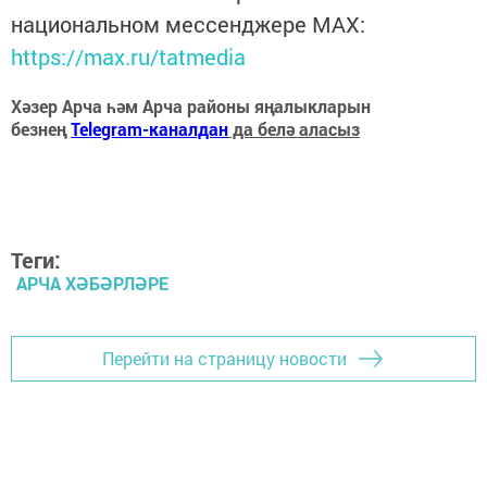
национальном мессенджере MАХ:
https://max.ru/tatmedia
Хәзер Арча һәм Арча районы яңалыкларын
безнең
Telegram-каналдан
да белә аласыз
Теги:
АРЧА ХӘБӘРЛӘРЕ
Перейти на страницу новости