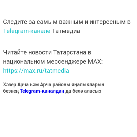
Следите за самым важным и интересным в
Telegram-канале
Татмедиа
Читайте новости Татарстана в
национальном мессенджере MАХ:
https://max.ru/tatmedia
Хәзер Арча һәм Арча районы яңалыкларын
безнең
Telegram-каналдан
да белә аласыз