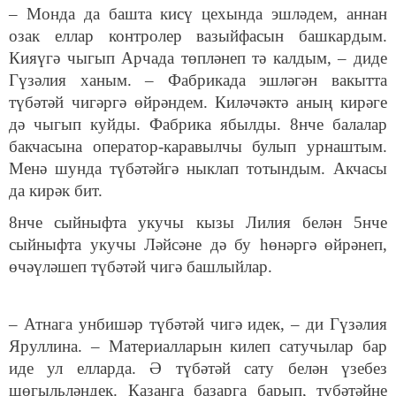
– Монда да башта кисү цехында эшләдем, аннан
озак еллар контролер вазыйфасын башкардым.
Кияүгә чыгып Арчада төпләнеп тә калдым, – диде
Гүзәлия ханым. – Фабрикада эшләгән вакытта
түбәтәй чигәргә өйрәндем. Киләчәктә аның кирәге
дә чыгып куйды. Фабрика ябылды. 8нче балалар
бакчасына оператор-каравылчы булып урнаштым.
Менә шунда түбәтәйгә ныклап тотындым. Акчасы
да кирәк бит.
8нче сыйныфта укучы кызы Лилия белән 5нче
сыйныфта укучы Ләйсәне дә бу һөнәргә өйрәнеп,
өчәүләшеп түбәтәй чигә башлыйлар.
– Атнага унбишәр түбәтәй чигә идек, – ди Гүзәлия
Яруллина. – Материалларын килеп сатучылар бар
иде ул елларда. Ә түбәтәй сату белән үзебез
шөгыльләндек. Казанга базарга барып, түбәтәйне