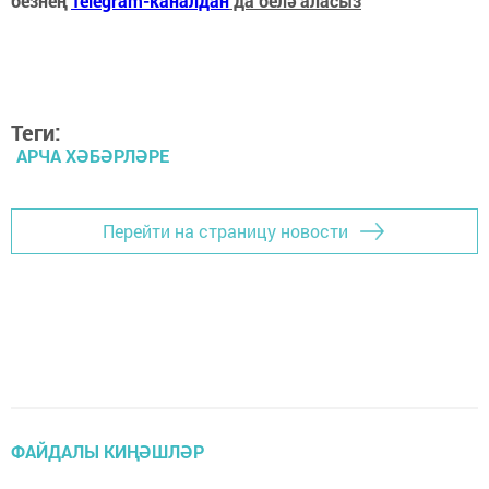
безнең
Telegram-каналдан
да белә аласыз
Теги:
АРЧА ХӘБӘРЛӘРЕ
Перейти на страницу новости
ФАЙДАЛЫ КИҢӘШЛӘР