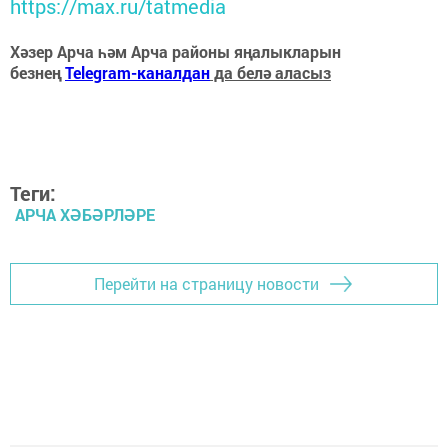
https://max.ru/tatmedia
Хәзер Арча һәм Арча районы яңалыкларын
безнең
Telegram-каналдан
да белә аласыз
Теги:
АРЧА ХӘБӘРЛӘРЕ
Перейти на страницу новости