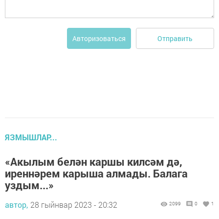
Отправить
Авторизоваться
ЯЗМЫШЛАР...
«Акылым белән каршы килсәм дә,
иреннәрем карыша алмады. Балага
уздым...»
автор,
28 гыйнвар 2023 - 20:32
2099
0
1