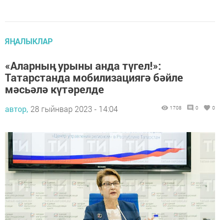
ЯҢАЛЫКЛАР
«Аларның урыны анда түгел!»:
Татарстанда мобилизациягә бәйле
мәсьәлә күтәрелде
автор,
28 гыйнвар 2023 - 14:04
1708
0
0