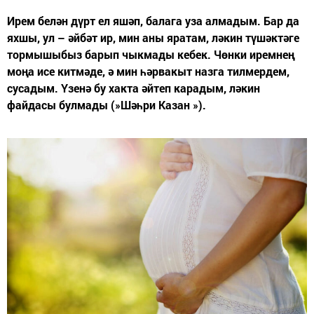
Ирем белән дүрт ел яшәп, балага уза алмадым. Бар да
яхшы, ул – әйбәт ир, мин аны яратам, ләкин түшәктәге
тормышыбыз барып чыкмады кебек. Чөнки иремнең
моңа исе китмәде, ә мин һәрвакыт назга тилмердем,
сусадым. Үзенә бу хакта әйтеп карадым, ләкин
файдасы булмады (»Шәһри Казан »).