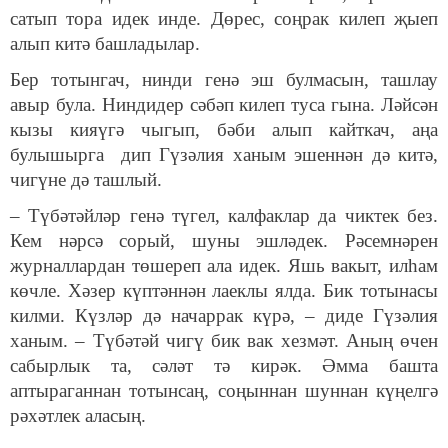
сатып тора идек инде. Дөрес, соңрак килеп җыеп
алып китә башладылар.
Бер тотынгач, нинди генә эш булмасын, ташлау
авыр була. Ниндидер сәбәп килеп туса гына. Ләйсән
кызы кияүгә чыгып, бәби алып кайткач, аңа
булышырга дип Гүзәлия ханым эшеннән дә китә,
чигүне дә ташлый.
– Түбәтәйләр генә түгел, калфаклар да чиктек без.
Кем нәрсә сорый, шуны эшләдек. Рәсемнәрен
журналлардан төшереп ала идек. Яшь вакыт, илһам
көчле. Хәзер күптәннән лаеклы ялда. Бик тотынасы
килми. Күзләр дә начаррак күрә, – диде Гүзәлия
ханым. – Түбәтәй чигү бик вак хезмәт. Аның өчен
сабырлык та, сәләт тә кирәк. Әмма башта
аптыраганнан тотынсаң, соңыннан шуннан күңелгә
рәхәтлек аласың.