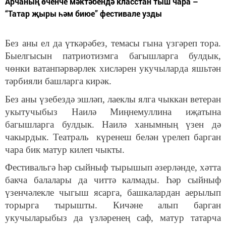
Арчаның өченче мәктәбендә класстан тыш чара –
“Татар җыры һәм биюе” фестивале узды
Без аны ел да үткәрәбез, темасы гына үзгәреп тора.
Быелгысын патриотизмга багышларга булдык,
чөнки ватанпәрвәрлек хисләрен укучыларда яшьтән
тәрбияли башларга кирәк.
Без аны үзебездә эшләп, лаеклы ялга чыккан ветеран
укытучыбыз Наилә Миңнемуллина иҗатына
багышларга булдык. Наилә ханымның үзен дә
чакырдык. Театраль күренеш белән үрелеп барган
чара бик матур килеп чыкты.
Фестивальгә һәр сыйныф тырышып әзерләнде, хәтта
бакча балалары да читтә калмады. Һәр сыйныф
үзенчәлекле чыгыш ясарга, башкалардан аерылып
торырга тырышты. Кичәне алып барган
укучыларыбыз да үзләренең саф, матур татарча