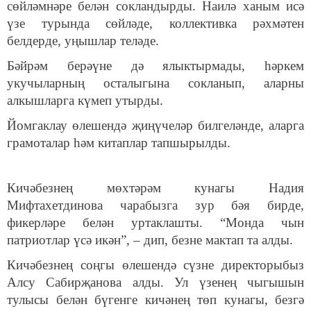
сөйләмнәре белән сокландырды. Наилә ханым исә
үзе турында сөйләде, коллективка рәхмәтен
белдерде, уңышлар теләде.
Бәйрәм берәүне дә ялыктырмады, һәркем
укучыларның осталыгына сокланып, аларны
алкышларга күмеп утырды.
Йомгаклау өлешендә җиңүчеләр билгеләнде, аларга
грамоталар һәм китаплар тапшырылды.
Кичәбезнең мөхтәрәм кунагы Надия
Мифтахетдинова чарабызга зур бәя бирде,
фикерләре белән уртаклашты. “Монда чын
патриотлар үсә икән”, – дип, безне мактап та алды.
Кичәбезнең соңгы өлешендә сүзне директорыбыз
Алсу Сабирҗанова алды. Ул үзенең чыгышын
тулысы белән бүгенге кичәнең төп кунагы, безгә