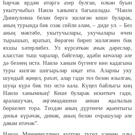
һәрчак ярдәм итәргә әзер булган, өлкән буын
укытучыбыз Наилә ханымга багышлады. “Наилә
Диннуловна белән бергә эшләгән кеше буларак,
аның турында бик озак сөйли алам, – диде ул. – Без
аның мәктәбе, укытучылары, укучылары өчен
тырышып, яратып, йөрәген биреп эшләгәнен бик
яхшы хәтерлибез. Ул күрсәткән ачык дәресләр,
класстан тыш чаралар, бәйгеләр, әдәби кичәләр әле
дә безнең истә. Наилә ханым бүгенге көн кадагына
туры килгән шигырьләр иҗат итә. Аларны уку
шундый җиңел, рәхәт, алар гади тел белән язылган,
шуңа күрә бик тиз истә кала. Күңел байлыгы киң
Наилә ханымның! Кеше буларак искиткеч гади,
аралашучан, әңгәмәдәшенә аннан җылылык
бөркелеп тора. Тиздән аның дүртенче җыентыгы
дөнья күрәчәк, димәк, аның белән очрашулар әле
дәвам итәчәк”.
Наилә Миңнемуллина күптән түгел үзенең олы