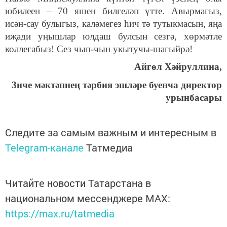
юбилеен – 70 яшен билгеләп үтте. Авырмагыз,
исән-сау булыгыз, каләмегез һич тә тутыкмасын, яңа
иҗади уңышлар юлдаш булсын сезгә, хөрмәтле
коллегабыз! Сез чып-чын укытучы-шагыйрә!
Айгөл Хәйруллина,
3нче мәктәпнең тәрбия эшләре буенча директор
урынбасары
Следите за самым важным и интересным в
Telegram-канале
Татмедиа
Читайте новости Татарстана в
национальном мессенджере MАХ:
https://max.ru/tatmedia