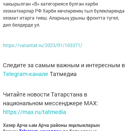
чакырылган «В» кaтегориясе булган хәрби
хезмәткәрләр РФ Хәрби көчләренең тыл бүлекләрендә
хезмәт итәргә тиеш. Аларның урыны фронтта түгел,
дип белдерде ул.
https://vatantat.ru/2023/01/103371/
Следите за самым важным и интересным в
Telegram-канале
Татмедиа
Читайте новости Татарстана в
национальном мессенджере MАХ:
https://max.ru/tatmedia
Хәзер Арча һәм Арча районы яңалыкларын