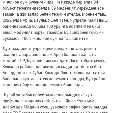
миллион сум бүленгән иде. Нәтиҗәдә бер елда 34
объект төзекләндерелде, 39 мәдәният учреждениесе
заманча җиһазлар белән тәэмин ителде. Моннан тыш,
2022 елда Арча, Баулы, Яшел Үзән, Чүпрәле, Мамадыш
районнарында 50 һәм 100 урынга исәпләнгән биш
авыл мәдәният йорты төзелде. Бу эшләрнең гомуми
суммасы 106,5 миллион сумны тәшкил итте.
Дүрт мәдәният учреждениесенә капиталь ремонт
ясалды, алар арасында – Арча балалар сәнгать
мәктәбе, Г.Р.Державин исемендәге Лаеш төбәге музее,
Кукмара районында ике авыл мәдәният йорты бар.
Болардан тыш, Түбән Камада Яшь тамашачы театры
бинасына күптән көтелгән ремонт ясалды, Буа район
мәдәният йортында да ремонт башланды.
Шулай ук төбәк проекты кысаларында ике күп
профильле мәдәният объекты – Яшел Үзән һәм
Алабугада Мәдәни үсеш үзәкләре сафка бастырылды.
Алар ТР Президенты катнашында үткән ел 19 августта