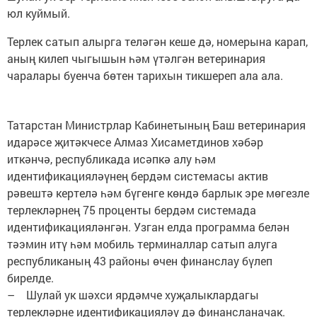
юл куймый.
Терлек сатып алырга теләгән кеше дә, номерына карап,
аның килеп чыгышын һәм үтәлгән ветеринария
чаралары буенча бөтен тарихын тикшереп ала ала.
Татарстан Министрлар Кабинетының Баш ветеринария
идарәсе җитәкчесе Алмаз Хисаметдинов хәбәр
иткәнчә, республикада исәпкә алу һәм
идентификацияләүнең бердәм системасы актив
рәвештә кертелә һәм бүгенге көндә барлык эре мөгезле
терлекләрнең 75 проценты бердәм системада
идентификацияләнгән. Узган елда программа белән
тәэмин итү һәм мобиль терминаллар сатып алуга
республиканың 43 районы өчен финанслау бүлеп
бирелде.
– Шулай ук шәхси ярдәмче хуҗалыклардагы
терлекләрне идентификацияләү дә финансланачак.