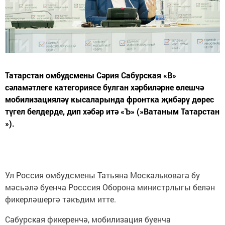
Татарстан омбудсмены Сәрия Сабурская «В»
сәламәтлеге категориясе булган хәрбиләрне өлешчә
мобилизацияләү кысаларында фронтка җибәрү дөрес
түгел белдерде, дип хәбәр итә «Ъ» (»Ватаным Татарстан
»).
Ул Россия омбудсмены Татьяна Москальковага бу
мәсьәлә буенча Рocccия Оборона министрлыгы белән
фикерләшергә тәкъдим итте.
Сабурская фикеренчә, мобилизация буенча