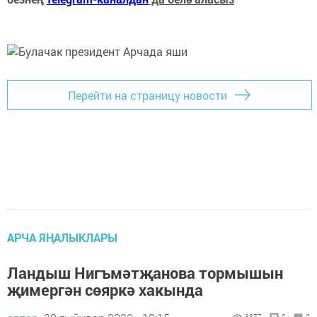
Перейти на страницу новости
АРЧА ЯҢАЛЫКЛАРЫ
Ландыш Нигъмәтҗанова тормышын
җимергән сөяркә хакында
3877
0
0