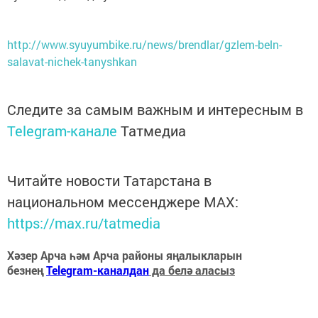
http://www.syuyumbike.ru/news/brendlar/gzlem-beln-
salavat-nichek-tanyshkan
Следите за самым важным и интересным в
Telegram-канале
Татмедиа
Читайте новости Татарстана в
национальном мессенджере MАХ:
https://max.ru/tatmedia
Хәзер Арча һәм Арча районы яңалыкларын
безнең
Telegram-каналдан
да белә аласыз