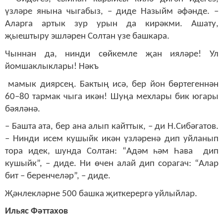
үзләре янына чыгабыз, – диде Назыйм әфәнде. –
Аларга артык зур урын да кирәкми. Ашату,
җыештыру эшләрен Солтан үзе башкара.
Чыннан да, нинди сөйкемле җан ияләре! Ул
йомшаклыклары! Нәкъ
мамык диярсең. Бактың исә, бер йон бөртегеннән
60–80 тармак чыга икән! Шуңа мехлары бик югары
бәяләнә.
– Башта ата, бер ана алып кайттык, – ди Н.Сибәгатов.
– Нинди исем кушыйк икән үзләренә дип уйланып
тора идек, шунда Солтан: “Адәм һәм Һава дип
кушыйк”, – диде. Ни өчен алай дип сорагач: “Алар
бит – беренчеләр”, – диде.
Җәнлекләрне 500 башка җиткерергә уйлыйлар.
Ильяс Фәттахов