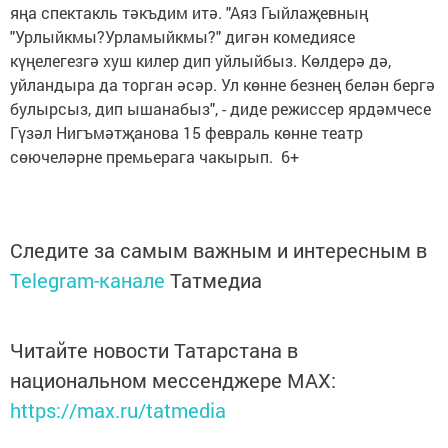
яңа спектакль тәкъдим итә. "Аяз Гыйлаҗевның
"Урлыйкмы?Урламыйкмы?" дигән комедиясе
күңелегезгә хуш килер дип уйлыйбыз. Көлдерә дә,
уйландыра да торган әсәр. Ул көнне безнең белән бергә
булырсыз, дип ышанабыз", - диде режиссер ярдәмчесе
Гүзәл Нигъмәтҗанова 15 февраль көнне театр
сөючеләрне премьерага чакырып. 6+
Следите за самым важным и интересным в
Telegram-канале
Татмедиа
Читайте новости Татарстана в
национальном мессенджере MАХ:
https://max.ru/tatmedia