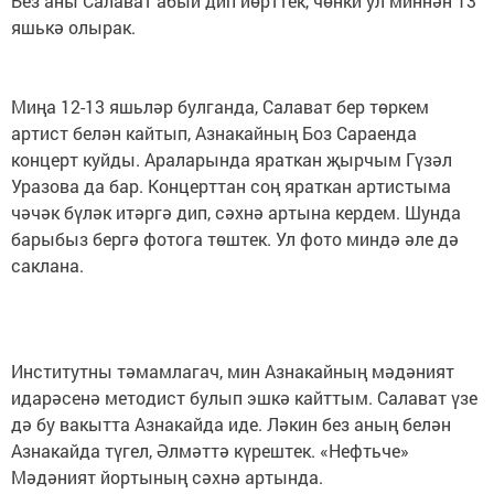
Без аны Салават абый дип йөрттек, чөнки ул миннән 13
яшькә олырак.
Миңа 12-13 яшьләр булганда, Салават бер төркем
артист белән кайтып, Азнакайның Боз Сараенда
концерт куйды. Араларында яраткан җырчым Гүзәл
Уразова да бар. Концерттан соң яраткан артистыма
чәчәк бүләк итәргә дип, сәхнә артына кердем. Шунда
барыбыз бергә фотога төштек. Ул фото миндә әле дә
саклана.
Институтны тәмамлагач, мин Азнакайның мәдәният
идарәсенә методист булып эшкә кайттым. Салават үзе
дә бу вакытта Азнакайда иде. Ләкин без аның белән
Азнакайда түгел, Әлмәттә күрештек. «Нефтьче»
Мәдәният йортының сәхнә артында.