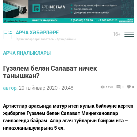
АРЧА ХӘБӘРЛӘРЕ
16+
"Арча хәбәрләре" газетасы - Арча районы
АРЧА ЯҢАЛЫКЛАРЫ
Гүзәлем белән Салават ничек
танышкан?
автор,
29 гыйнвар 2020 - 20:48
1190
0
0
Артистлар арасында матур итеп яулык бәйләүне кертеп
җибәргән Гүзәлем белән Салават Миңнехановлар
гаиләсендә бәйрәм. Алар агач туйларын бәйрәм итә –
никахланышуларына 5 ел.