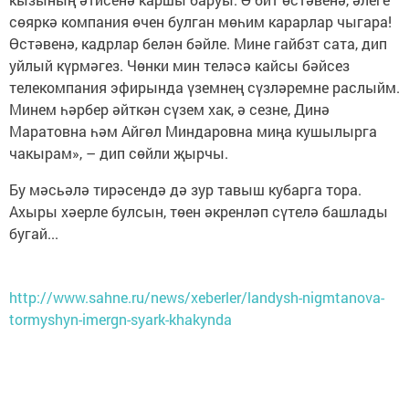
сөяркә компания өчен булган мөһим карарлар чыгара!
Өстәвенә, кадрлар белән бәйле. Мине гайбзт сата, дип
уйлый күрмәгез. Чөнки мин теләсә кайсы бәйсез
телекомпания эфирында үземнең сүзләремне раслыйм.
Минем һәрбер әйткән сүзем хак, ә сезне, Динә
Маратовна һәм Айгөл Миндаровна миңа кушылырга
чакырам», – дип сөйли җырчы.
Бу мәсьәлә тирәсендә дә зур тавыш кубарга тора.
Ахыры хәерле булсын, төен әкренләп сүтелә башлады
бугай...
http://www.sahne.ru/news/xeberler/landysh-nigmtanova-
tormyshyn-imergn-syark-khakynda