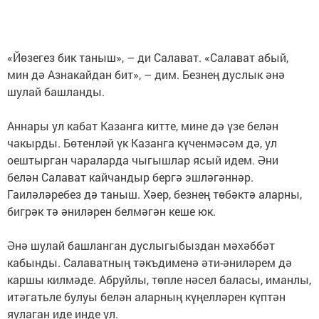
«Йөзегез бик таныш», – ди Салават. «Салават абый,
мин дә Азнакайдан бит», – дим. Безнең дуслык әнә
шулай башланды.
Аннары ул кабат Казанга китте, мине дә үзе белән
чакырды. Бөтенләй үк Казанга күченмәсәм дә, ул
оештырган чараларда чыгышлар ясый идем. Әни
белән Салават кайчандыр бергә эшләгәннәр.
Гаиләләребез дә таныш. Хәер, безнең төбәктә аларны,
бигрәк тә әниләрен белмәгән кеше юк.
Әнә шулай башланган дуслыгыбыздан мәхәббәт
кабынды. Салаватның тәкъдименә әти-әниләрем дә
каршы килмәде. Абруйлы, төпле нәсел баласы, иманлы,
итәгатьле булуы белән аларның күңелләрен күптән
яулаган иде инде ул.