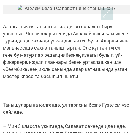
Аларга, ничек таныштыгыз, дигән сорауны бирү
урынсыз. Чөнки алар икесе дә Азнакайныкы һәм икесе
турында да сәхнәдә үскән дип әйтеп була. Аларны чын
мәгънәсендә сәхнә таныштырган. Әле күптән түгел
генә бу матур пар редакциябезнең кунагы булып, уй-
фикерләре, иҗади планнары белән уртаклашкан иде.
«Сөембикә»нең июль санында алар катнашында узган
мастер-класс та басылып чыкты.
Танышуларына килгәндә, ул тарихны безгә Гүзәлем үзе
сөйләде.
– Мин 3 класста укыганда, Салават сәхнәдә иде инде.