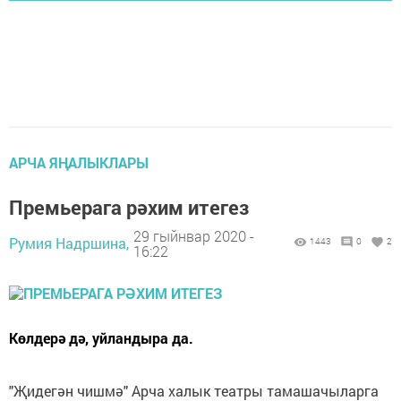
АРЧА ЯҢАЛЫКЛАРЫ
Премьерага рәхим итегез
29 гыйнвар 2020 -
Румия Надршина,
1443
0
2
16:22
Көлдерә дә, уйландыра да.
"Җидегән чишмә" Арча халык театры тамашачыларга