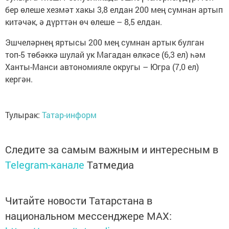
бер өлеше хезмәт хакы 3,8 елдан 200 мең сумнан артып
китәчәк, ә дүрттән өч өлеше – 8,5 елдан.
Эшчеләрнең яртысы 200 мең сумнан артык булган
топ-5 төбәккә шулай ук Магадан өлкәсе (6,3 ел) һәм
Ханты-Манси автономияле округы – Югра (7,0 ел)
кергән.
Тулырак:
Татар-информ
Следите за самым важным и интересным в
Telegram-канале
Татмедиа
Читайте новости Татарстана в
национальном мессенджере MАХ: