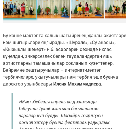
Бу көнне мәктәптә халык шагыйренең җанлы әкиятләре
һәм шигырьләре яңгырады. «Шүрәле», «Су анасы»,
«Кызыклы шәкерт» һ.б. әсәрләрен сәхнәдә ихлас
күңелдән, эчкерсезлек белән гәүдәләндергән яшь
артистларны тамашачылар сокланып күзәттеләр.
Бәйрәмне оештыручылар – интернат-мәктәп
тәрбиячеләре, укытучылары һәм тәрбия эше буенча
директор урынбасары
Илсия Мөхәммәдиева
.
«Мәктәбебездә апрель ае дәвамында
Габдулла Тукай иҗатына багышланган
чаралар күп булды. Шагыйрь әсәрләрен
сәхнәләштерү буенча фестиваль уздырдык.