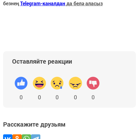
безнең
Telegram-каналдан
да белә аласыз
Оставляйте реакции
0
0
0
0
0
Расскажите друзьям