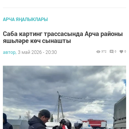
АРЧА ЯҢАЛЫКЛАРЫ
Саба картинг трассасында Арча районы
яшьләре көч сынашты
автор,
3 май 2026 - 20:30
372
0
0