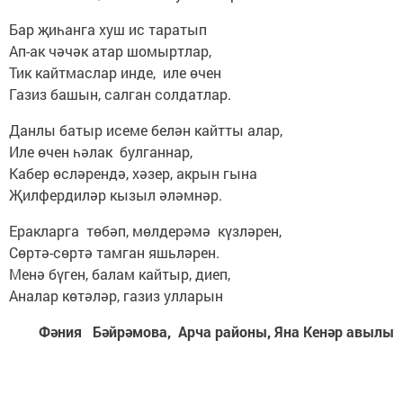
Бар җиһанга хуш ис таратып
Ап-ак чәчәк атар шомыртлар,
Тик кайтмаслар инде, иле өчен
Газиз башын, салган солдатлар.
Данлы батыр исеме белән кайтты алар,
Иле өчен һәлак булганнар,
Кабер өсләрендә, хәзер, акрын гына
Җилфердиләр кызыл әләмнәр.
Еракларга төбәп, мөлдерәмә күзләрен,
Сөртә-сөртә тамган яшьләрен.
Менә бүген, балам кайтыр, диеп,
Аналар көтәләр, газиз улларын
Фәния Бәйрәмова, Арча районы, Яна Кенәр авылы