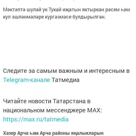
Мәктәптә шулай ук Тукай иҗатын яктыркан рәсем һәм
кул эшләнмәләре күргәзмәсе булдырылган.
Следите за самым важным и интересным в
Telegram-канале
Татмедиа
Читайте новости Татарстана в
национальном мессенджере MАХ:
https://max.ru/tatmedia
Хәзер Арча һәм Арча районы яңалыкларын