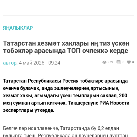
ЯҢАЛЫКЛАР
Татарстан хезмәт хаклары иң тиз үскән
төбәкләр арасында ТОП өчлеккә керде
автор,
4 май 2026 - 09:24
279
0
0
Татарстан Республикасы Россия төбәкләре арасында
өченче булачак, анда эшләүчеләрнең яртысының
хезмәт хакы, агымдагы үсеш темпларын саклап, 200
мең сумнан артып китәчәк. Тикшеренүне РИА Новости
экспертлары үткәрде.
Белгечләр исәпләвенчә, Татарстанда бу 6,2 елдан
булырга тиеш. Республикада эшләүчеләрнең дүрттән