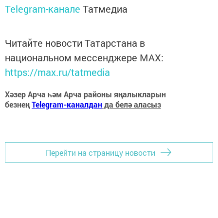
Telegram-канале
Татмедиа
Читайте новости Татарстана в
национальном мессенджере MАХ:
https://max.ru/tatmedia
Хәзер Арча һәм Арча районы яңалыкларын
безнең
Telegram-каналдан
да белә аласыз
Перейти на страницу новости