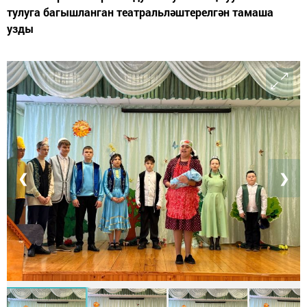
тулуга багышланган театральләштерелгән тамаша
узды
❮
❯