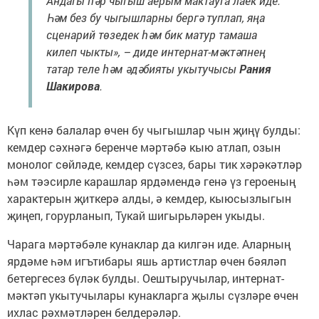
Андагы һәр чыгыш аерым мактауга лаек иде.
Һәм без бу чыгышларны бергә туплап, яңа
сценарий төзедек һәм бик матур тамаша
килеп чыкты», – диде интернат-мәктәпнең
татар теле һәм әдәбияты укытучысы
Рания
Шакирова
.
Күп кенә балалар өчен бу чыгышлар чын җиңү булды:
кемдер сәхнәгә беренче мәртәбә кыю атлап, озын
монолог сөйләде, кемдер сүзсез, бары тик хәрәкәтләр
һәм тәэсирле карашлар ярдәмендә генә үз героеның
характерын җиткерә алды, ә кемдер, кыюсызлыгын
җиңеп, горурланып, Тукай шигырьләрен укыды.
Чарага мәртәбәле кунаклар да килгән иде. Аларның
ярдәме һәм игътибары яшь артистлар өчен бәяләп
бетергесез бүләк булды. Оештыручылар, интернат-
мәктәп укытучылары кунакларга җылы сүзләре өчен
ихлас рәхмәтләрен белдерәләр.