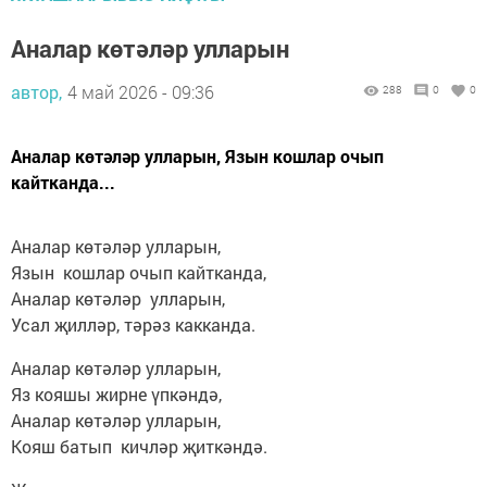
Аналар көтәләр улларын
автор,
4 май 2026 - 09:36
288
0
0
Аналар көтәләр улларын, Язын кошлар очып
кайтканда...
Аналар көтәләр улларын,
Язын кошлар очып кайтканда,
Аналар көтәләр улларын,
Усал җилләр, тәрәз какканда.
Аналар көтәләр улларын,
Яз кояшы жирне үпкәндә,
Аналар көтәләр улларын,
Кояш батып кичләр җиткәндә.