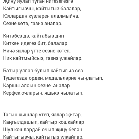
Җиңү яулап туган нигезегезгә
Кайтыгызчы, кайтыгыз балалар,
Юллардан күзләрен алалмыйча,
Сезне көтә, газиз аналар.
Китәбез дә, кайтабыз дип
Киткән идегез бит, балалар
Ничә язлар үтте сезне көтеп,
Ник кайтмыйсыз, газиз улкайлар.
Батыр уллар булып кайтыгыз сез
Түшегездә орден, медальләрне чыңлатып,
Каршы алсын сезне аналар
Керфек очларын, яшькэ чылатып.
Тагын кышлар үтеп, язлар җитәр,
Каңгылдашып, кайтыр кошкайлар
Шул кошлардай очып җиңү белән
Кайтыгызчы, кайтыгыз улкайлар.