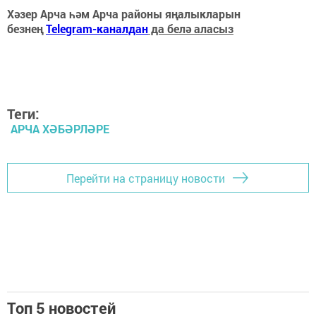
Хәзер Арча һәм Арча районы яңалыкларын
безнең
Telegram-каналдан
да белә аласыз
Теги:
АРЧА ХӘБӘРЛӘРЕ
Перейти на страницу новости
Топ 5 новостей