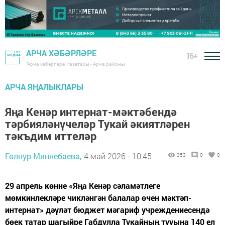
АРЧА ХӘБӘРЛӘРЕ
16+
"Арча хәбәрләре" газетасы - Арча районы
АРЧА ЯҢАЛЫКЛАРЫ
Яңа Кенәр интернат-мәктәбендә
тәрбияләнүчеләр Тукай әкиятләрен
тәкъдим иттеләр
Гөлнур Миннебаева,
4 май 2026 - 10:45
353
0
0
29 апрель көнне «Яңа Кенәр сәламәтлеге
мөмкинлекләре чикләнгән балалар өчен мәктәп-
интернат» дәүләт бюджет мәгариф учреждениесендә
бөек татар шагыйре Габдулла Тукайның тууына 140 ел