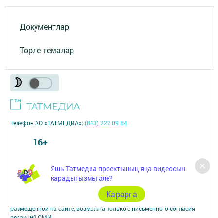
Документлар
Төрле темалар
Телефон АО «ТАТМЕДИА»:
(843) 222 09 84
16+
© 2011 - 2026. Арча хәбәрләре (Арский вестник). Все права защищены.
Яшь Татмедиа проектының яңа видеосын
© ТАТМЕДИА. Все материалы, размещенные на сайте, защищены
карадыгызмы әле?
законом.
Перепечатка, воспроизведение и распространение в любом объеме
Карарга
информации,
размещенной на сайте, возможна только с письменного согласия
редакций СМИ.