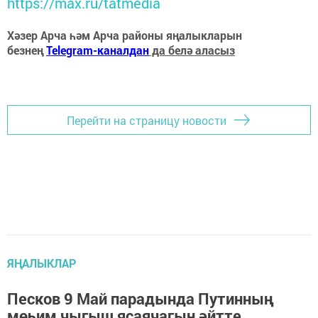
https://max.ru/tatmedia
Хәзер Арча һәм Арча районы яңалыкларын
безнең
Telegram-каналдан
да белә аласыз
Перейти на страницу новости
ЯҢАЛЫКЛАР
Песков 9 Май парадында Путинның
мөһим чыгыш ясаячагын әйтте