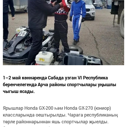
1–2 май көннәрендә Сабада узган VI Республика
беренчелегендә Арча районы спортчылары уңышлы
чыгыш ясады.
Ярышлар Honda GX-200 һәм Honda GX-270 (юниор)
классларында оештырылды. Чарага республиканың
төрле районнарыннан яшь спортчылар җыелды.