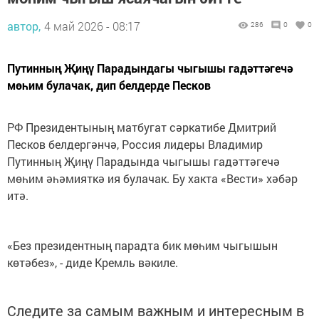
автор,
4 май 2026 - 08:17
286
0
0
Путинның Җиңү Парадындагы чыгышы гадәттәгечә
мөһим булачак, дип белдерде Песков
РФ Президентының матбугат сәркатибе Дмитрий
Песков белдергәнчә, Россия лидеры Владимир
Путинның Җиңү Парадында чыгышы гадәттәгечә
мөһим әһәмияткә ия булачак. Бу хакта «Вести» хәбәр
итә.
«Без президентның парадта бик мөһим чыгышын
көтәбез», - диде Кремль вәкиле.
Следите за самым важным и интересным в