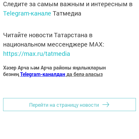
Следите за самым важным и интересным в
Telegram-канале
Татмедиа
Читайте новости Татарстана в
национальном мессенджере MАХ:
https://max.ru/tatmedia
Хәзер Арча һәм Арча районы яңалыкларын
безнең
Telegram-каналдан
да белә аласыз
Перейти на страницу новости