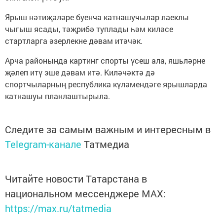
Ярыш нәтиҗәләре буенча катнашучылар лаеклы
чыгыш ясады, тәҗрибә туплады һәм киләсе
стартларга әзерлекне дәвам итәчәк.
Арча районында картинг спорты үсеш ала, яшьләрне
җәлеп итү эше дәвам итә. Киләчәктә дә
спортчыларның республика күләмендәге ярышларда
катнашуы планлаштырыла.
Следите за самым важным и интересным в
Telegram-канале
Татмедиа
Читайте новости Татарстана в
национальном мессенджере MАХ:
https://max.ru/tatmedia