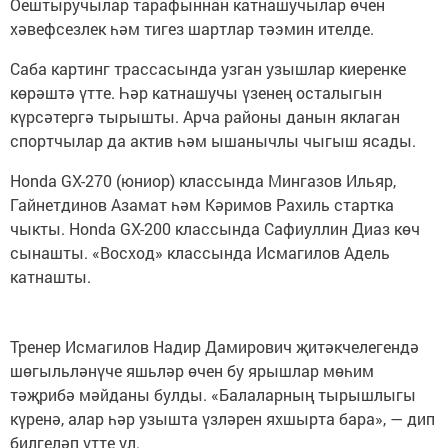
Оештыручылар тарафыннан катнашучылар өчен
хәвефсезлек һәм тигез шартлар тәэмин ителде.
Саба картинг трассасында узган узышлар киеренке
көрәштә үтте. Һәр катнашучы үзенең осталыгын
күрсәтергә тырышты. Арча районы данын яклаган
спортчылар да актив һәм ышанычлы чыгыш ясады.
Honda GX-270 (юниор) классында Мингазов Ильяр,
Гайнетдинов Азамат һәм Кәримов Рахиль стартка
чыкты. Honda GX-200 классында Сафиуллин Диаз көч
сынашты. «Восход» классында Исмагилов Адель
катнашты.
Тренер Исмагилов Надир Дамирович җитәкчелегендә
шөгыльләнүче яшьләр өчен бу ярышлар мөһим
тәҗрибә мәйданы булды. «Балаларның тырышлыгы
күренә, алар һәр узышта үзләрен яхшырта бара», — дип
билгеләп үтте ул.