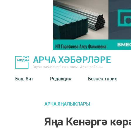
АРЧА ХӘБӘРЛӘРЕ
"Арча хәбәрләре" газетасы - Арча районы
Баш бит
Редакция
Безнең тарих
АРЧА ЯҢАЛЫКЛАРЫ
Яңа Кенәргә кө