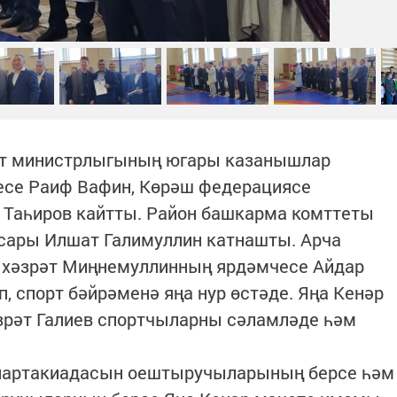
рт министрлыгының югары казанышлар
есе Раиф Вафин,
Көрәш федерациясе
Таһиров кайтты. Район башкарма комттеты
сары Илшат Галимуллин катнашты. Арча
 хәзрәт Миңнемуллинның ярдәмчесе Айдар
, спорт бәйрәменә яңа нур өстәде. Яңа Кенәр
рәт Галиев спортчыларны сәламләде һәм
спартакиадасын оештыручыларының берсе һәм