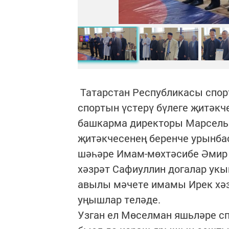
Татарстан Республикасы спо
спортын үстерү бүлеге җитәкч
башкарма директоры Марсель 
җитәкчесенең беренче урынба
шәһәре Имам-мөхтәсибе Әмир
хәзрәт Сафиуллин догалар укып
авылы мәчете имамы Ирек хәз
уңышлар теләде.
Узган ел Мөселман яшьләре 