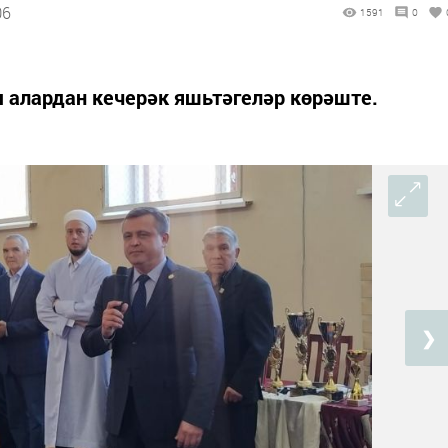
06
1591
0
 алардан кечерәк яшьтәгеләр көрәште.
❯