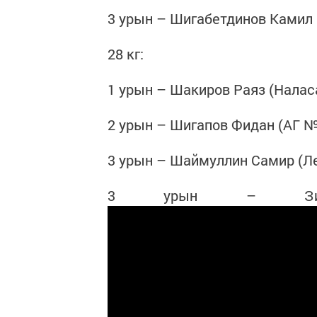
3 урын – Шигабетдинов Камил 
28 кг:
1 урын – Шакиров Раяз (Налас
2 урын – Шигапов Фидан (АГ №
3 урын – Шаймуллин Самир (Л
3 урын – Зиатд