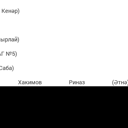
 Кенәр)
Кырлай)
АГ №5)
Саба)
кимов Риназ (Әтнә