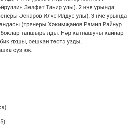
руллин Зөлфәт Таһир улы). 2 нче урында
енеры Әскаров Илүс Илдус улы), 3 нче урында
мандасы (тренеры Хәкимҗанов Рамил Райнур
Кубоклар тапшырылды. Һәр катнашучы кайнар
 бик яхшы, оешкан төстә узды.
шка сүз юк.
са)
5)