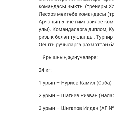
командасы чыкты (тренеры Хәй
Лесхоз мәктәбе командасы (тр
Арчаның 5 нче гимназиясе ко
улы). Командаларга диплом, 
ризык белән тукланды. Турнир
Оештыручыларга рәхмәттән ба
Ярышның җиңүчеләре:
24 кг:
1 урын – Нуриев Камил (Саба)
2 урын – Шагиев Ризван (Нала
3 урын – Шигапов Илдан (АГ №