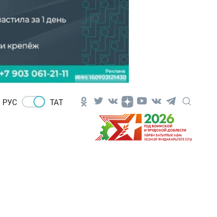
РУС
ТАТ