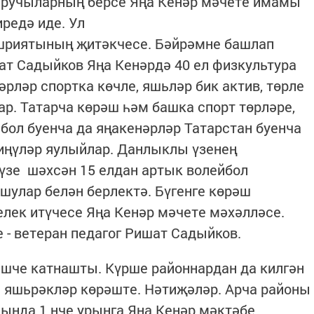
ручыларның берсе Яңа Кенәр мәчете имамы
редә иде. Ул
шриятының җитәкчесе. Бәйрәмне башлап
ат Садыйков Яңа Кенәрдә 40 ел физкультура
рләр спортка көчле, яшьләр бик актив, төрле
. Татарча көрәш һәм башка спорт төрләре,
йбол буенча да яңакенәрләр Татарстан буенча
ңүләр яулыйлар. Данлыклы үзенең
үзе шәхсән 15 елдан артык волейбол
 шулар белән берлектә. Бүгенге көрәш
лек итүчесе Яңа Кенәр мәчете мәхәлләсе.
- ветеран педагог Ришат Садыйков.
шче катнашты. Күрше районнардан да килгән
н яшьрәкләр көрәште. Нәтиҗәләр.
Арча районы
ында 1 нче урынга Яңа Кенәр мәктәбе