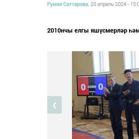
Румия Саттарова,
20 апрель 2024 - 15:
2010нчы елгы яшүсмерләр һәм
❮