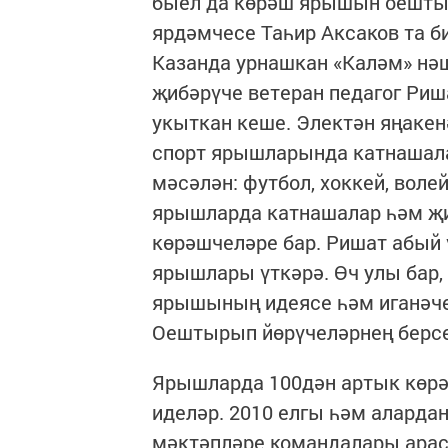
быел да көрәш ярышын оешты
ярдәмчесе Таһир Аксаков та би
Казанда урнашкан «Каләм» нә
җибәрүче ветеран педагог Риш
укыткан кеше. Электән яңакенә
спорт ярышларында катнашалар
мәсәлән: футбол, хоккей, воле
ярышларда катнашалар һәм җи
көрәшчеләре бар. Ришат абый 
ярышлары үткәрә. Өч улы бар,
ярышының идеясе һәм иганәче
Оештырып йөрүчеләрнең берсе 
Ярышларда 100дән артык көрә
иделәр. 2010 елгы һәм аларда
мәктәпләре командалары арас