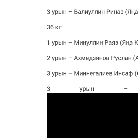
3 урын – Валиуллин Риназ (Яңа
36 кг:
1 урын – Минуллин Раяз (Яңа 
2 урын – Ахмедзянов Руслан (
3 урын – Миннегалиев Инсаф (
3 урын – Ха