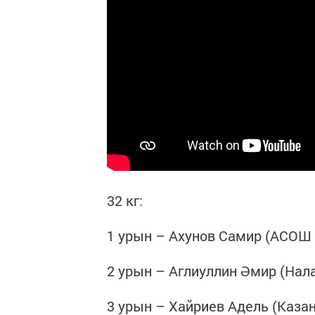
32 кг:
1 урын – Ахунов Самир (АСОШ
2 урын – Аглиуллин Әмир (Нал
3 урын – Хайриев Адел
ь
(Каза