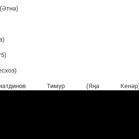
(Әтнә)
а)
5)
есхоз)
инов Тимур (Яңа Кенәр