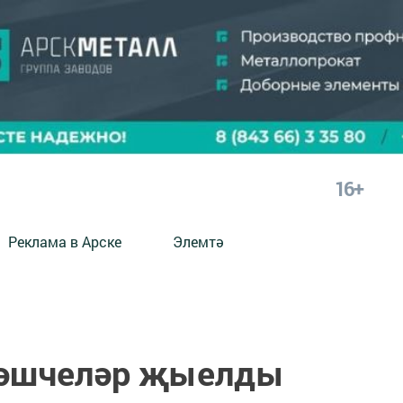
16+
Реклама в Арске
Элемтә
рәшчеләр җыелды