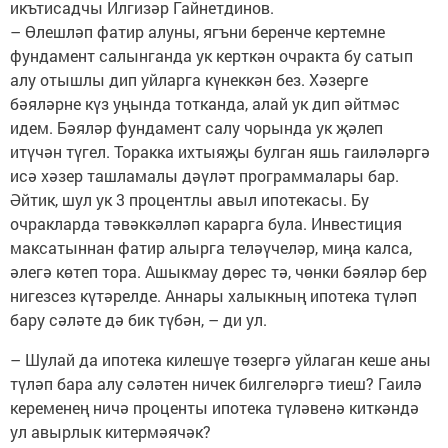
икътисадчы Илгизәр Гайнетдинов.
– Өлешләп фатир алуны, ягъни беренче кертемне
фундамент салынганда ук керткән очракта бу сатып
алу отышлы дип уйларга күнеккән без. Хәзерге
бәяләрне күз уңында тотканда, алай ук дип әйтмәс
идем. Бәяләр фундамент салу чорында ук җәлеп
итүчән түгел. Торакка ихтыяҗы булган яшь гаиләләргә
исә хәзер ташламалы дәүләт программалары бар.
Әйтик, шул ук 3 процентлы авыл ипотекасы. Бу
очракларда тәвәккәлләп карарга була. Инвестиция
максатыннан фатир алырга теләүчеләр, миңа калса,
әлегә көтеп тора. Ашыкмау дөрес тә, чөнки бәяләр бер
нигезсез күтәрелде. Аннары халыкның ипотека түләп
бару сәләте дә бик түбән, – ди ул.
– Шулай да ипотека килешүе төзергә уйлаган кеше аны
түләп бара алу сәләтен ничек билгеләргә тиеш? Гаилә
кеременең ничә проценты ипотека түләвенә киткәндә
ул авырлык китермәячәк?