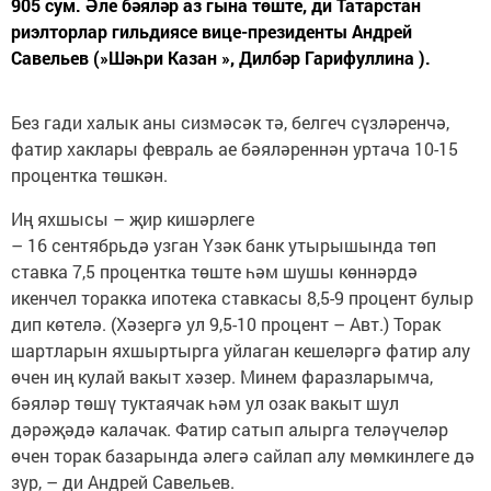
905 сум. Әле бәяләр аз гына төште, ди Татарстан
риэлторлар гильдиясе вице-президенты Андрей
Савельев (»Шәһри Казан », Дилбәр Гарифуллина ).
Без гади халык аны сизмәсәк тә, белгеч сүзләренчә,
фатир хаклары февраль ае бәяләреннән уртача 10-15
процентка төшкән.
Иң яхшысы – җир кишәрлеге
– 16 сентябрьдә узган Үзәк банк утырышында төп
ставка 7,5 процентка төште һәм шушы көннәрдә
икенчел торакка ипотека ставкасы 8,5-9 процент булыр
дип көтелә. (Хәзергә ул 9,5-10 процент – Авт.) Торак
шартларын яхшыртырга уйлаган кешеләргә фатир алу
өчен иң кулай вакыт хәзер. Минем фаразларымча,
бәяләр төшү туктаячак һәм ул озак вакыт шул
дәрәҗәдә калачак. Фатир сатып алырга теләүчеләр
өчен торак базарында әлегә сайлап алу мөмкинлеге дә
зур, – ди Андрей Савельев.