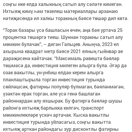
соңгы ике елда халыкның сатып алу сәләте кимегән.
Ихтыяҗ кимү һәм төзелеш материаллары арзанаю
нәтиҗәсендә ил халкы торакның бәясе төшәр дип көтә.
“Торак базары үсә башласын өчен, аңа бәя уртача 25
процентка төшәргә тиеш. Шуннан торакны сатып алу
мөмкин булачак”, – дигән Гальцев. Аныңча, 2023 ел
ахырына квадрат метр бәясе 2021 елның гыйнвар ае
дәрәҗәсенә кайтачак. “Максималь рәвештә бәяләр
төшмәсә дә, инвестиция милеген алырга була. Әгәр дә
озак вакытлы, ун-унбиш елдан керем алырга
планлаштырыла торган инвестиция турында
сөйләшсәк, фатирны популяр булмаган, бәяләнмәгән,
үзәктән ерак торган, әле үсә генә башлаган
районнардан алу яхшырак. Бу фатирга бәяләр шушы
районга ихтыяҗ барлыкка килгәч, транспорт
мөмкинлекләре үскәч артачак. Кыска вакытлы
инвестиция турында уйласагыз, соңгы вакытта
ихтыяҗ арткан райондагы зур дисконтлы фатирны