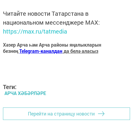
Читайте новости Татарстана в
национальном мессенджере MАХ:
https://max.ru/tatmedia
Хәзер Арча һәм Арча районы яңалыкларын
безнең
Telegram-каналдан
да белә аласыз
Теги:
АРЧА ХӘБӘРЛӘРЕ
Перейти на страницу новости