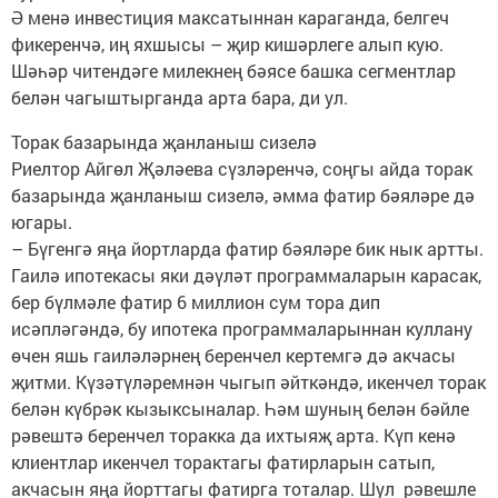
Ә менә инвестиция максатыннан караганда, белгеч
фикеренчә, иң яхшысы – җир кишәрлеге алып кую.
Шәһәр читендәге милекнең бәясе башка сегментлар
белән чагыштырганда арта бара, ди ул.
Торак базарында җанланыш сизелә
Риелтор Айгөл Җәләева сүзләренчә, соңгы айда торак
базарында җанланыш сизелә, әмма фатир бәяләре дә
югары.
– Бүгенгә яңа йортларда фатир бәяләре бик нык артты.
Гаилә ипотекасы яки дәүләт программаларын карасак,
бер бүлмәле фатир 6 миллион сум тора дип
исәпләгәндә, бу ипотека программаларыннан куллану
өчен яшь гаиләләрнең беренчел кертемгә дә акчасы
җитми. Күзәтүләремнән чыгып әйткәндә, икенчел торак
белән күбрәк кызыксыналар. Һәм шуның белән бәйле
рәвештә беренчел торакка да ихтыяҗ арта. Күп кенә
клиентлар икенчел торактагы фатирларын сатып,
акчасын яңа йорттагы фатирга тоталар. Шул рәвешле