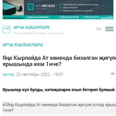
АРЧА ХӘБӘРЛӘРЕ
16+
"Арча хәбәрләре" газетасы - Арча районы
АРЧА ЯҢАЛЫКЛАРЫ
Яңа Кырлайда Ат көнендә бизәлгән җигүл
ярышында кем 1нче?
автор,
22 сентябрь 2022 - 19:07
Ярышлар күп булды, нәтиҗәләрне язып бетереп булмый.