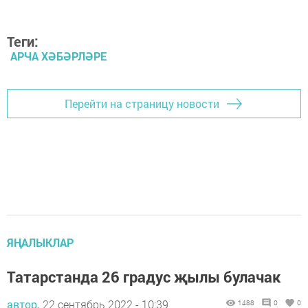
Теги:
АРЧА ХӘБӘРЛӘРЕ
Перейти на страницу новости
ЯҢАЛЫКЛАР
Татарстанда 26 градус җылы булачак
автор,
22 сентябрь 2022 - 10:39
1488
0
0