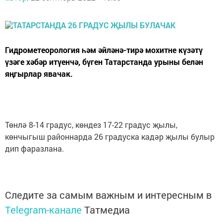
Гидрометеорология һәм әйләнә-тирә мохитне күзәтү
үзәге хәбәр итүенчә, бүген Татарстанда урыны белән
яңгырлар явачак.
Төнлә 8-14 градус, көндез 17-22 градус җылы,
көнчыгыш районнарда 26 градуска кадәр җылы булыр
дип фаразлана.
Следите за самым важным и интересным в
Telegram-канале
Татмедиа