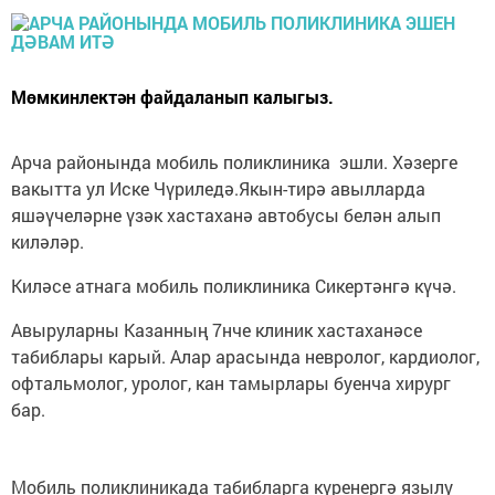
Мөмкинлектән файдаланып калыгыз.
Арча районында мобиль поликлиника эшли. Хәзерге
вакытта ул Иске Чүриледә.Якын-тирә авылларда
яшәүчеләрне үзәк хастаханә автобусы белән алып
киләләр.
Киләсе атнага мобиль поликлиника Сикертәнгә күчә.
Авыруларны Казанның 7нче клиник хастаханәсе
табиблары карый. Алар арасында невролог, кардиолог,
офтальмолог, уролог, кан тамырлары буенча хирург
бар.
Мобиль поликлиникада табибларга күренергә язылу