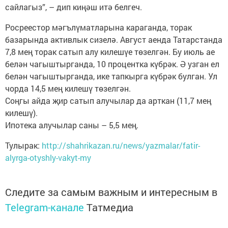
сайлагыз”, – дип киңәш итә белгеч.
Росреестор мәгълүматларына караганда, торак
базарында активлык сизелә. Август аенда Татарстанда
7,8 мең торак сатып алу килешүе төзелгән. Бу июль ае
белән чагыштырганда, 10 процентка күбрәк. Ә узган ел
белән чагыштырганда, ике тапкырга күбрәк булган. Ул
чорда 14,5 мең килешү төзелгән.
Соңгы айда җир сатып алучылар да арткан (11,7 мең
килешү).
Ипотека алучылар саны – 5,5 мең.
Тулырак:
http://shahrikazan.ru/news/yazmalar/fatir-
alyrga-otyshly-vakyt-my
Следите за самым важным и интересным в
Telegram-канале
Татмедиа