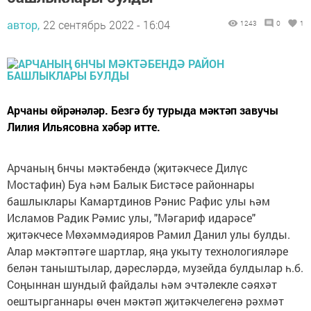
автор,
22 сентябрь 2022 - 16:04
1243
0
1
Арчаны өйрәнәләр. Безгә бу турыда мәктәп завучы
Лилия Ильясовна хәбәр итте.
Арчаның 6нчы мәктәбендә (җитәкчесе Дилүс
Мостафин) Буа һәм Балык Бистәсе районнары
башлыклары Камартдинов Рәнис Рафис улы һәм
Исламов Радик Рәмис улы, "Мәгариф идарәсе"
җитәкчесе Мөхәммәдияров Рамил Данил улы булды.
Алар мәктәптәге шартлар, яңа укыту технологияләре
белән таныштылар, дәресләрдә, музейда булдылар һ.б.
Соңыннан шундый файдалы һәм эчтәлекле сәяхәт
оештырганнары өчен мәктәп җитәкчелегенә рәхмәт