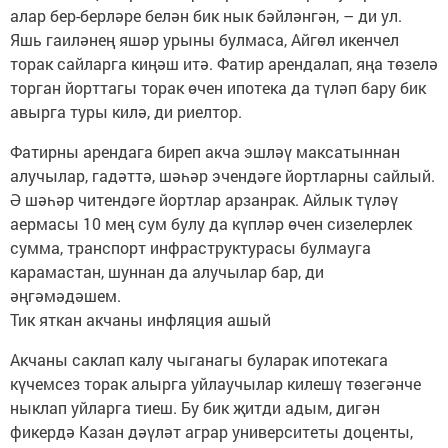
алар бер-берләре белән бик нык бәйләнгән, – ди ул.
Яшь гаиләнең яшәр урыны булмаса, Айгөл икенчел
торак сайларга киңәш итә. Фатир арендалап, яңа төзелә
торган йорттагы торак өчен ипотека да түләп бару бик
авырга туры килә, ди риелтор.
Фатирны арендага биреп акча эшләү максатыннан
алучылар, гадәттә, шәһәр эчендәге йортларны сайлый.
Ә шәһәр читендәге йортлар арзанрак. Айлык түләү
аермасы 10 мең сум булу да күпләр өчен сизелерлек
сумма, транспорт инфраструктурасы булмауга
карамастан, шуннан да алучылар бар, ди
әңгәмәдәшем.
Тик яткан акчаны инфляция ашый
Акчаны саклап калу чыганагы буларак ипотекага
күчемсез торак алырга уйлаучылар килешү төзегәнче
ныклап уйларга тиеш. Бу бик җитди адым, дигән
фикердә Казан дәүләт аграр университеты доценты,