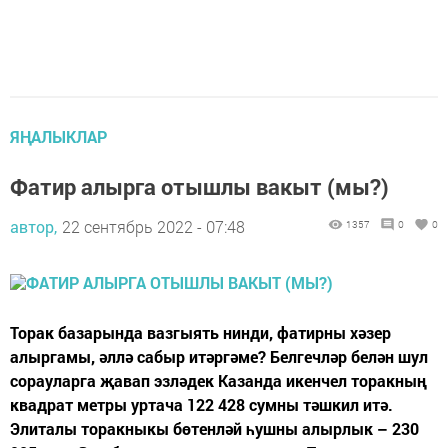
ЯҢАЛЫКЛАР
Фатир алырга отышлы вакыт (мы?)
автор,
22 сентябрь 2022 - 07:48
1357
0
0
Торак базарында вазгыять нинди, фатирны хәзер
алыргамы, әллә сабыр итәргәме? Белгечләр белән шул
сорауларга җавап эзләдек Казанда икенчел торакның
квадрат метры уртача 122 428 сумны тәшкил итә.
Элиталы торакныкы бөтенләй һушны алырлык – 230