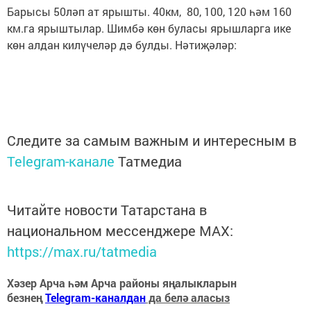
Барысы 50ләп ат ярышты. 40км, 80, 100, 120 һәм 160
км.га ярыштылар. Шимбә көн буласы ярышларга ике
көн алдан килүчеләр дә булды. Нәтиҗәләр:
Следите за самым важным и интересным в
Telegram-канале
Татмедиа
Читайте новости Татарстана в
национальном мессенджере MАХ:
https://max.ru/tatmedia
Хәзер Арча һәм Арча районы яңалыкларын
безнең
Telegram-каналдан
да белә аласыз