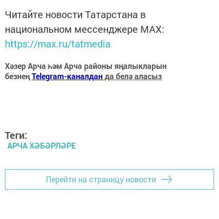
Читайте новости Татарстана в
национальном мессенджере MАХ:
https://max.ru/tatmedia
Хәзер Арча һәм Арча районы яңалыкларын
безнең
Telegram-каналдан
да белә аласыз
Теги:
АРЧА ХӘБӘРЛӘРЕ
Перейти на страницу новости