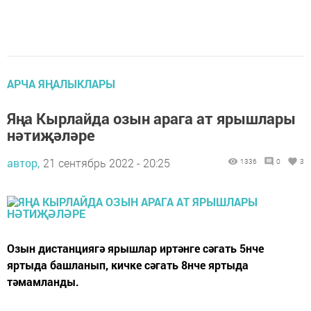
АРЧА ЯҢАЛЫКЛАРЫ
Яңа Кырлайда озын арага ат ярышлары
нәтиҗәләре
автор,
21 сентябрь 2022 - 20:25
1336
0
3
Озын дистанциягә ярышлар иртәнге сәгать 5нче
яртыда башланып, кичке сәгать 8нче яртыда
тәмамланды.