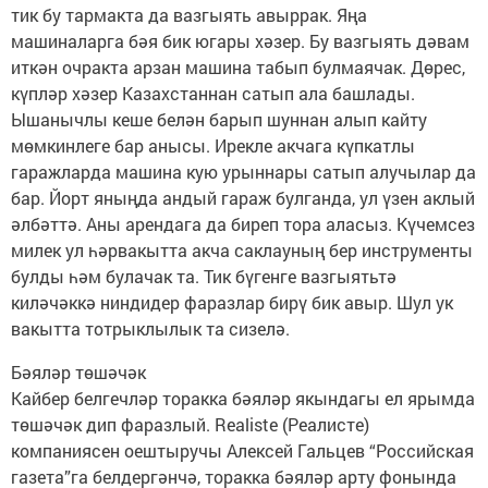
тик бу тармакта да вазгыять авыррак. Яңа
машиналарга бәя бик югары хәзер. Бу вазгыять дәвам
иткән очракта арзан машина табып булмаячак. Дөрес,
күпләр хәзер Казахстаннан сатып ала башлады.
Ышанычлы кеше белән барып шуннан алып кайту
мөмкинлеге бар анысы. Ирекле акчага күпкатлы
гаражларда машина кую урыннары сатып алучылар да
бар. Йорт яныңда андый гараж булганда, ул үзен аклый
әлбәттә. Аны арендага да биреп тора аласыз. Күчемсез
милек ул һәрвакытта акча саклауның бер инструменты
булды һәм булачак та. Тик бүгенге вазгыятьтә
киләчәккә ниндидер фаразлар бирү бик авыр. Шул ук
вакытта тотрыклылык та сизелә.
Бәяләр төшәчәк
Кайбер белгечләр торакка бәяләр якындагы ел ярымда
төшәчәк дип фаразлый. Realiste (Реалисте)
компаниясен оештыручы Алексей Гальцев “Российская
газета”га белдергәнчә, торакка бәяләр арту фонында