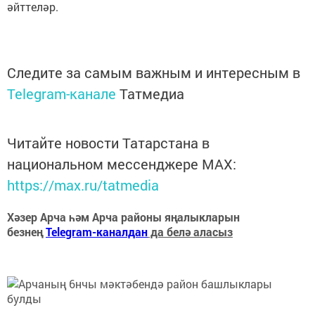
әйттеләр.
Следите за самым важным и интересным в
Telegram-канале
Татмедиа
Читайте новости Татарстана в
национальном мессенджере MАХ:
https://max.ru/tatmedia
Хәзер Арча һәм Арча районы яңалыкларын
безнең
Telegram-каналдан
да белә аласыз