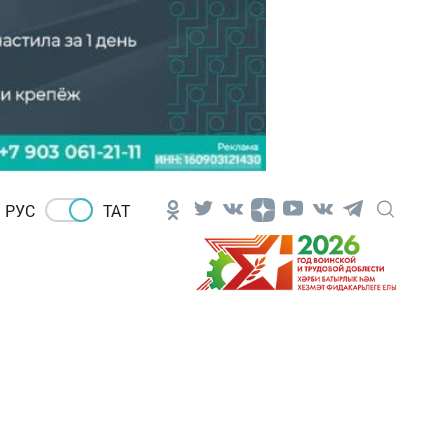
РУС
ТАТ