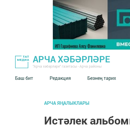
АРЧА ХӘБӘРЛӘРЕ
"Арча хәбәрләре" газетасы - Арча районы
Баш бит
Редакция
Безнең тарих
АРЧА ЯҢАЛЫКЛАРЫ
Истәлек альбом