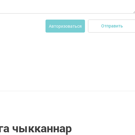
Отправить
Авторизоваться
га чыкканнар