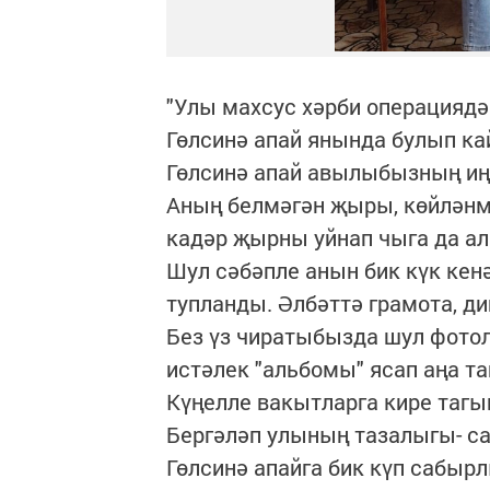
"Улы махсус хәрби операциядә
Гөлсинә апай янында булып к
Гөлсинә апай авылыбызның иң
Аның белмәгән җыры, көйләнмә
кадәр җырны уйнап чыга да а
Шул сәбәпле анын бик күк кен
тупланды. Әлбәттә грамота, д
Без үз чиратыбызда шул фотол
истәлек "альбомы" ясап аңа 
Күңелле вакытларга кире тагы
Бергәләп улының тазалыгы- с
Гөлсинә апайга бик күп сабырл