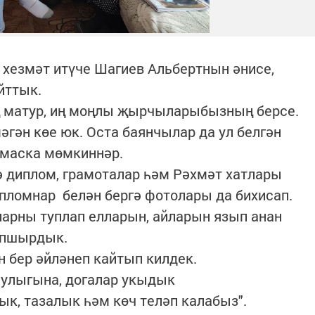
 хезмәт итүче Шагиев Альбертнын әнисе,
айттык.
 матур, иң моңлы җырчыларыбызның берсе.
гән көе юк. Оста баянчылар да ул белгән
лмаска мөмкиннәр.
ә диплом, грамоталар һәм Рәхмәт хатлары
ипломнар белән бергә фотолары да бихисап.
арны туплап елларын, айларын язып анан
тапшырдык.
н бер әйләнеп кайтып килдек.
аулыгына, догалар укыдык
ык, тазалык һәм көч теләп калабыз".