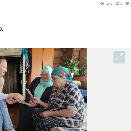
1249
0
р.