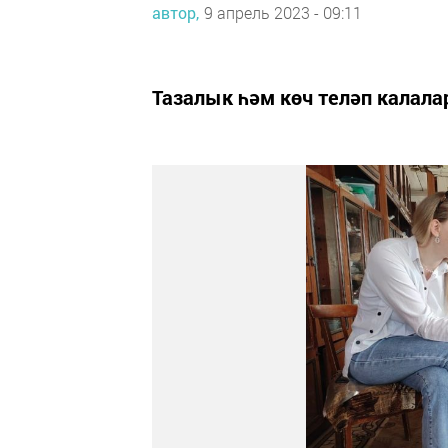
автор,
9 апрель 2023 - 09:11
Тазалык һәм көч теләп калала