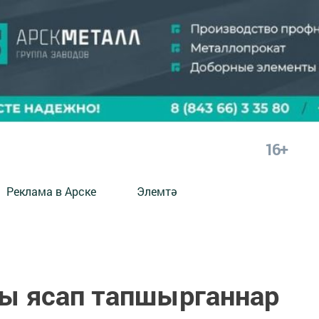
16+
Реклама в Арске
Элемтә
ы ясап тапшырганнар