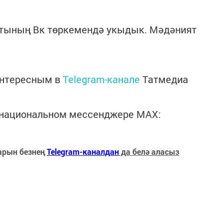
ртының Вк төркемендә укыдык. Мәдәният
интересным в
Telegram-канале
Татмедиа
в национальном мессенджере MАХ:
арын безнең
Telegram-каналдан
да белә аласыз