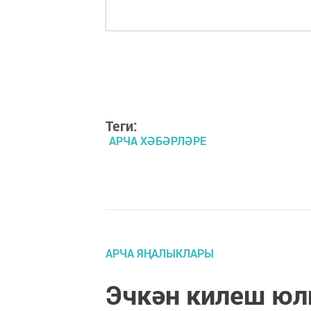
Теги:
АРЧА ХӘБӘРЛӘРЕ
АРЧА ЯҢАЛЫКЛАРЫ
Эчкән килеш юл