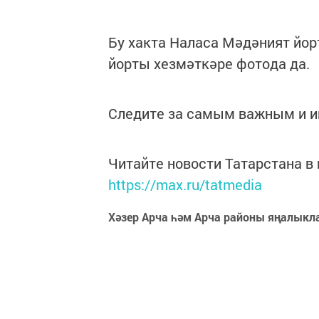
Бу хакта Наласа Мәдәният йо
йорты хезмәткәре фотода да.
Следите за самым важным и 
Читайте новости Татарстана 
https://max.ru/tatmedia
Хәзер Арча һәм Арча районы яңалыкл