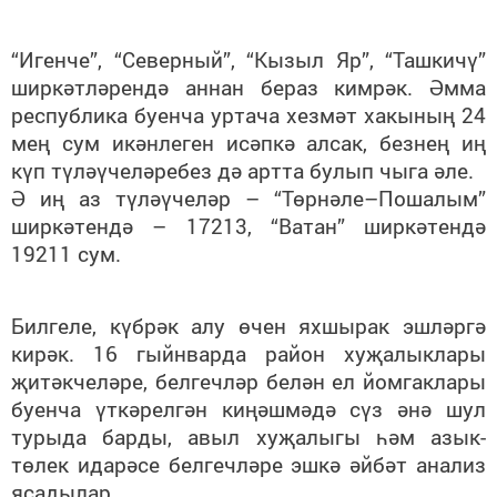
“Игенче”, “Северный”, “Кызыл Яр”, “Ташкичү”
ширкәтләрендә аннан бераз кимрәк. Әмма
республика буенча уртача хезмәт хакының 24
мең сум икәнлеген исәпкә алсак, безнең иң
күп түләүчеләребез дә артта булып чыга әле.
Ә иң аз түләүчеләр – “Төрнәле–Пошалым”
ширкәтендә – 17213, “Ватан” ширкәтендә
19211 сум.
Билгеле, күбрәк алу өчен яхшырак эшләргә
кирәк. 16 гыйнварда район хуҗалыклары
җитәкчеләре, белгечләр белән ел йомгаклары
буенча үткәрелгән киңәшмәдә сүз әнә шул
турыда барды, авыл хуҗалыгы һәм азык-
төлек идарәсе белгечләре эшкә әйбәт анализ
ясадылар.