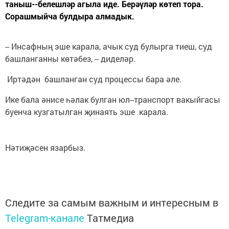
таныш--белешләр агыла иде. Берәүләр көтеп тора.
Сорашмыйча булдыра алмадык.
-- Инсафның эше карала, ачык суд булырга тиеш, суд
башланганны көтәбез, -- диделәр.
Иртәдән башланган суд процессы бара әле.
Ике бала әнисе һәлак булган юл--транспорт вакыйгасы
буенча кузгатылган җинаять эше карала.
Нәтиҗәсен язарбыз.
Следите за самым важным и интересным в
Telegram-канале
Татмедиа