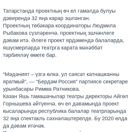
Татарстанда проектның өч ел гамәлдә булуы
дәверендә 32 яңа карар эшләнгән.
Проектның төбәкара координаторы Людмила
Рыбакова сүзләренчә, проектның эшчәнлеге
дәвам итә. Әлеге проект ярдәмендә балаларда,
яшүсмерләрдә театрга карата мәхәббәт
тәрбияләү өмете бар.
“Мәдәният – үзгә өлкә, ул сәясәт катнашканны
яратмый”, — “Бердәм Россия” партиясе секретаре
урынбасары Римма Ратникова.
Казан Яшь тамашачылар театры директоры Айгөл
Горнышева әйтүенчә, өч ел дәвамында проект
кысаларында республика балалар театрларында
32 яңа спектакль сәхнәләштерелде. Бу 2020 елда
да дәвам итәчәк.