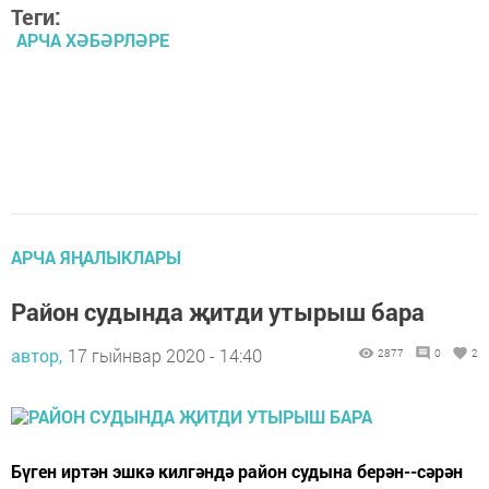
Теги:
АРЧА ХӘБӘРЛӘРЕ
АРЧА ЯҢАЛЫКЛАРЫ
Район судында җитди утырыш бара
автор,
17 гыйнвар 2020 - 14:40
2877
0
2
Бүген иртән эшкә килгәндә район судына берән--сәрән