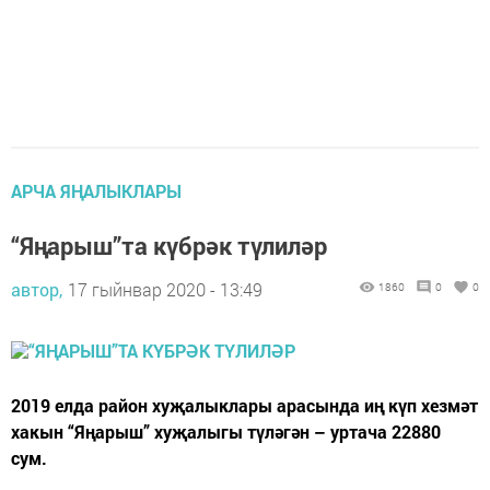
АРЧА ЯҢАЛЫКЛАРЫ
“Яңарыш”та күбрәк түлиләр
автор,
17 гыйнвар 2020 - 13:49
1860
0
0
2019 елда район хуҗалыклары арасында иң күп хезмәт
хакын “Яңарыш” хуҗалыгы түләгән – уртача 22880
сум.