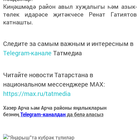
Киңәшмәдә район авыл хуҗалыгы һәм азык-
төлек идарәсе җитәкчесе Ренат Гатиятов
катнашты.
Следите за самым важным и интересным в
Telegram-канале
Татмедиа
Читайте новости Татарстана в
национальном мессенджере MАХ:
https://max.ru/tatmedia
Хәзер Арча һәм Арча районы яңалыкларын
безнең
Telegram-каналдан
да белә аласыз