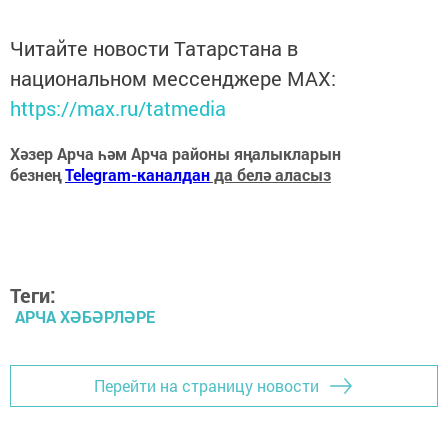
Читайте новости Татарстана в
национальном мессенджере MАХ:
https://max.ru/tatmedia
Хәзер Арча һәм Арча районы яңалыкларын
безнең
Telegram-каналдан
да белә аласыз
Теги:
АРЧА ХӘБӘРЛӘРЕ
Перейти на страницу новости