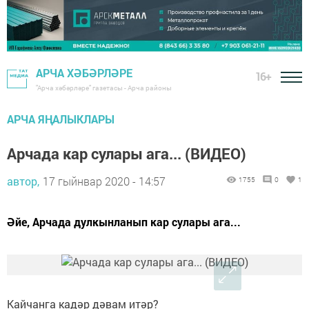
АРЧА ХӘБӘРЛӘРЕ
16+
"Арча хәбәрләре" газетасы - Арча районы
АРЧА ЯҢАЛЫКЛАРЫ
Арчада кар сулары ага... (ВИДЕО)
автор,
17 гыйнвар 2020 - 14:57
1755
0
1
Әйе, Арчада дулкынланып кар сулары ага...
Кайчанга кадәр дәвам итәр?