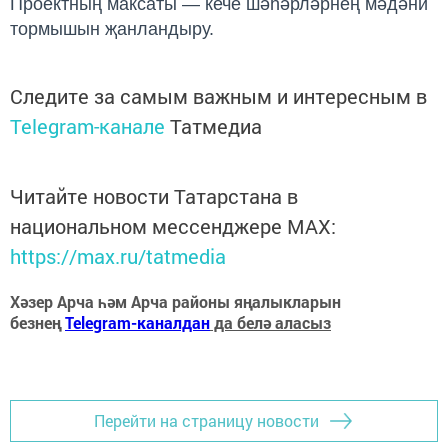
Проектның максаты — кече шәһәрләрнең мәдәни
тормышын җанландыру.
Следите за самым важным и интересным в
Telegram-канале
Татмедиа
Читайте новости Татарстана в
национальном мессенджере MАХ:
https://max.ru/tatmedia
Хәзер Арча һәм Арча районы яңалыкларын
безнең
Telegram-каналдан
да белә аласыз
Перейти на страницу новости