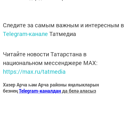
Следите за самым важным и интересным в
Telegram-канале
Татмедиа
Читайте новости Татарстана в
национальном мессенджере MАХ:
https://max.ru/tatmedia
Хәзер Арча һәм Арча районы яңалыкларын
безнең
Telegram-каналдан
да белә аласыз