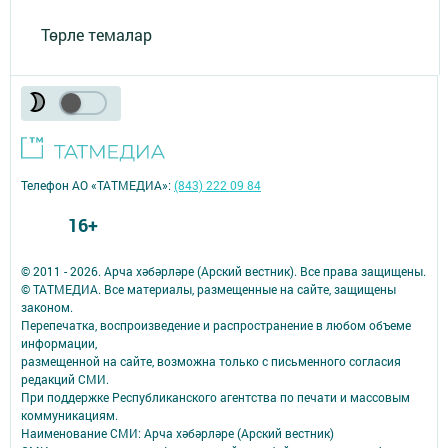
Төрле темалар
Телефон АО «ТАТМЕДИА»:
(843) 222 09 84
16+
© 2011 - 2026. Арча хәбәрләре (Арский вестник). Все права защищены.
© ТАТМЕДИА. Все материалы, размещенные на сайте, защищены
законом.
Перепечатка, воспроизведение и распространение в любом объеме
информации,
размещенной на сайте, возможна только с письменного согласия
редакций СМИ.
При поддержке Республиканского агентства по печати и массовым
коммуникациям.
Наименование СМИ: Арча хәбәрләре (Арский вестник)