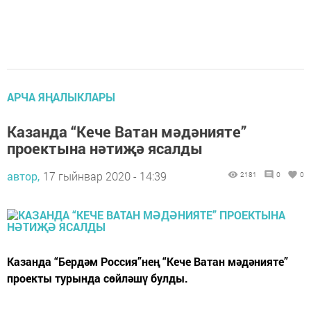
АРЧА ЯҢАЛЫКЛАРЫ
Казанда “Кече Ватан мәдәнияте”
проектына нәтиҗә ясалды
автор,
17 гыйнвар 2020 - 14:39
2181
0
0
Казанда “Бердәм Россия”нең “Кече Ватан мәдәнияте”
проекты турында сөйләшү булды.