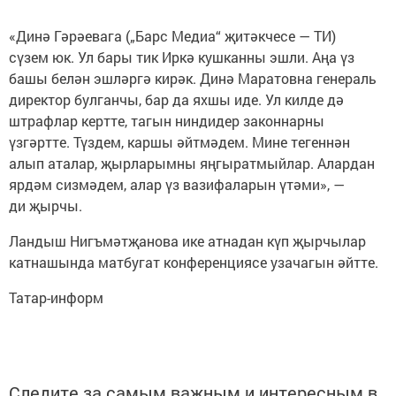
«Динә Гәрәевага („Барс Медиа“ җитәкчесе — ТИ)
сүзем юк. Ул бары тик Иркә кушканны эшли. Аңа үз
башы белән эшләргә кирәк. Динә Маратовна генераль
директор булганчы, бар да яхшы иде. Ул килде дә
штрафлар кертте, тагын ниндидер законнарны
үзгәртте. Түздем, каршы әйтмәдем. Мине тегеннән
алып аталар, җырларымны яңгыратмыйлар. Алардан
ярдәм сизмәдем, алар үз вазифаларын үтәми», —
ди җырчы.
Ландыш Нигъмәтҗанова ике атнадан күп җырчылар
катнашында матбугат конференциясе узачагын әйтте.
Татар-информ
Следите за самым важным и интересным в