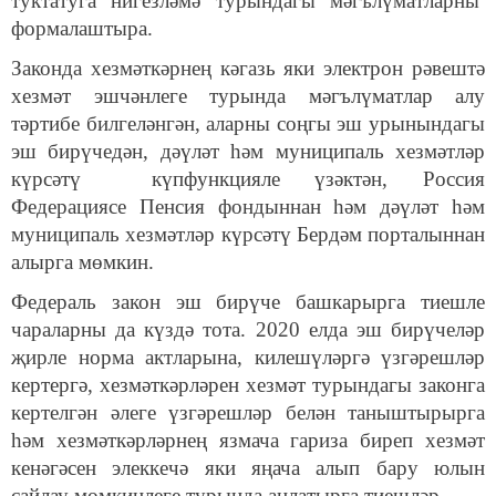
туктатуга нигезләмә турындагы мәгълүматларны
формалаштыра.
Законда хезмәткәрнең кәгазь яки электрон рәвештә
хезмәт эшчәнлеге турында мәгълүматлар алу
тәртибе билгеләнгән, аларны соңгы эш урынындагы
эш бирүчедән, дәүләт һәм муниципаль хезмәтләр
күрсәтү күпфункцияле үзәктән, Россия
Федерациясе Пенсия фондыннан һәм дәүләт һәм
муниципаль хезмәтләр күрсәтү Бердәм порталыннан
алырга мөмкин.
Федераль закон эш бирүче башкарырга тиешле
чараларны да күздә тота. 2020 елда эш бирүчеләр
җирле норма актларына, килешүләргә үзгәрешләр
кертергә, хезмәткәрләрен хезмәт турындагы законга
кертелгән әлеге үзгәрешләр белән таныштырырга
һәм хезмәткәрләрнең язмача гариза биреп хезмәт
кенәгәсен элеккечә яки яңача алып бару юлын
сайлау мөмкинлеге турында аңлатырга тиешләр.