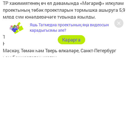
ТР хакимиятенең өч ел дәвамында «Мәгариф» илкүләм
проектының төбәк проектларын тормышка ашыруга 5,9
млрд сум юнәлдерәчәге турында язылды.
Яшь Татмедиа проектының яңа видеосын
карадыгызмы әле?
Төбәкләр унлыгына шулай ук Краснодар крае, Түбән
Карарга
Новгород һәм Свердловск өлкәләре, Приморье крае,
Мәскәү, Төмән һәм Тверь өлкәләре, Санкт-Петербург
һәм Башкортстан кергән.
Татар-информ
Следите за самым важным и интересным в
Telegram-канале
Татмедиа
Читайте новости Татарстана в
национальном мессенджере MАХ: