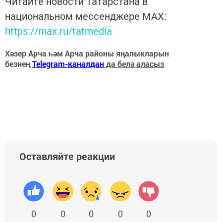
Читайте новости Татарстана в
национальном мессенджере MАХ:
https://max.ru/tatmedia
Хәзер Арча һәм Арча районы яңалыкларын
безнең
Telegram-каналдан
да белә аласыз
Оставляйте реакции
0
0
0
0
0