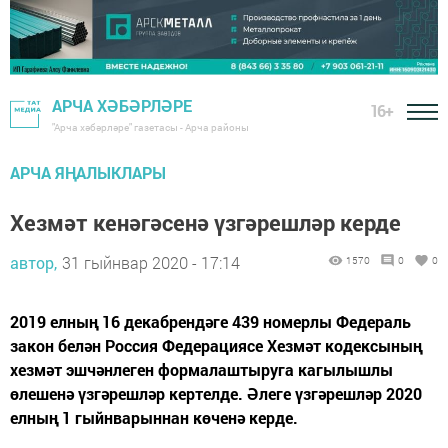
АРЧА ХӘБӘРЛӘРЕ
16+
"Арча хәбәрләре" газетасы - Арча районы
АРЧА ЯҢАЛЫКЛАРЫ
Хезмәт кенәгәсенә үзгәрешләр керде
автор,
31 гыйнвар 2020 - 17:14
1570
0
0
2019 елның 16 декабрендәге 439 номерлы Федераль
закон белән Россия Федерациясе Хезмәт кодексының
хезмәт эшчәнлеген формалаштыруга кагылышлы
өлешенә үзгәрешләр кертелде. Әлеге үзгәрешләр 2020
елның 1 гыйнварыннан көченә керде.