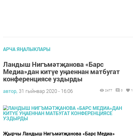
АРЧА ЯҢАЛЫКЛАРЫ
Ландыш Нигъмәтҗанова «Барс
Медиа»дан китүе уңаеннан матбугат
конференциясе уздырды
автор,
31 гыйнвар 2020 - 16:06
2477
0
1
Җырчы Ландыш Нигъмәтҗанова «Барс Медиа»