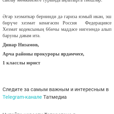
Әгәр хезмәткәр бернинди дә гариза язмый икән, эш
бирүче хезмәт кенәгәсен Россия Федерациясе
Хезмәт кодексының 66нчы маддәсе нигезендә алып
баруны дәвам итә.
Динар Низамов,
Арча районы прокуроры ярдәмчесе,
1 класслы юрист
Следите за самым важным и интересным в
Telegram-канале
Татмедиа