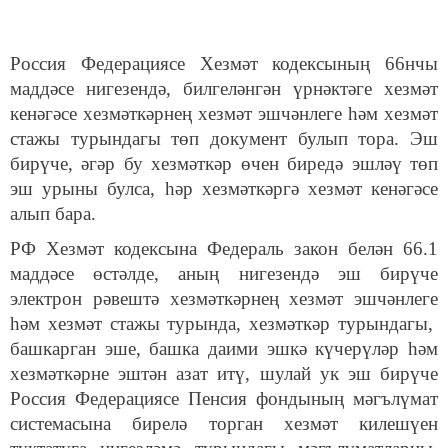
Россия Федерациясе Хезмәт кодексының 66нчы
маддәсе нигезендә, билгеләнгән үрнәктәге хезмәт
кенәгәсе хезмәткәрнең хезмәт эшчәнлеге һәм хезмәт
стажы турындагы төп документ булып тора. Эш
бирүче, әгәр бу хезмәткәр өчен биредә эшләү төп
эш урыны булса, һәр хезмәткәргә хезмәт кенәгәсе
алып бара.
РФ Хезмәт кодексына Федераль закон белән 66.1
маддәсе өстәлде, аның нигезендә эш бирүче
электрон рәвештә хезмәткәрнең хезмәт эшчәнлеге
һәм хезмәт стажы турында, хезмәткәр турындагы,
башкарган эше, башка даими эшкә күчерүләр һәм
хезмәткәрне эштән азат итү, шулай ук эш бирүче
Россия Федерациясе Пенсия фондының мәгълүмат
системасына бирелә торган хезмәт килешүен