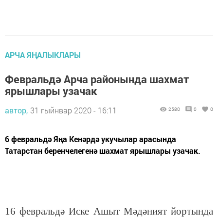
АРЧА ЯҢАЛЫКЛАРЫ
Февральдә Арча районында шахмат
ярышлары узачак
автор,
31 гыйнвар 2020 - 16:11
2580
0
0
6 февральдә Яңа Кенәрдә укучылар арасында
Татарстан беренчелегенә шахмат ярышлары узачак.
16 февральдә Иске Ашыт Мәдәният йортында