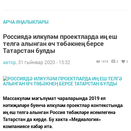
АРЧА ЯҢАЛЫКЛАРЫ
Россиядә илкүләм проектларда иң еш
телгә алынган өч төбәкнең берсе
Татарстан булды
автор,
31 гыйнвар 2020 - 15:32
1678
0
0
Массакүләм мәгълүмат чараларында 2019 ел
нәтиҗәләре буенча илкүләм проектлар контекстында
иң еш телгә алынган Россия төбәкләре исемлегенә
Татарстан да керде. Бу хакта «Медиалогия»
компаниясе хәбәр итә.