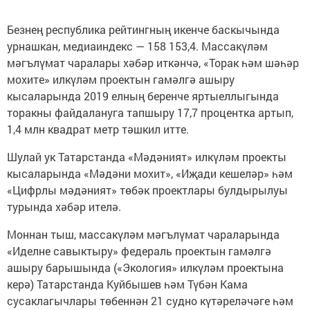
Безнең республика рейтингның икенче баскычында
урнашкан, медиаиндекс — 158 153,4. Массакүләм
мәгълүмат чаралары хәбәр иткәнчә, «Торак һәм шәһәр
мохите» илкүләм проектын гамәлгә ашыру
кысаларында 2019 елның беренче яртыеллыгында
торакны файдалануга тапшыру 17,7 процентка артып,
1,4 млн квадрат метр тәшкил итте.
Шулай ук Татарстанда «Мәдәният» илкүләм проекты
кысаларында «Мәдәни мохит», «Иҗади кешеләр» һәм
«Цифрлы мәдәният» төбәк проектлары булдырылуы
турында хәбәр ителә.
Моннан тыш, массакүләм мәгълүмат чараларында
«Иделне савыктыру» федераль проектын гамәлгә
ашыру барышында («Экология» илкүләм проектына
керә) Татарстанда Куйбышев һәм Түбән Кама
сусаклагычлары төбеннән 21 судно күтәреләчәге һәм