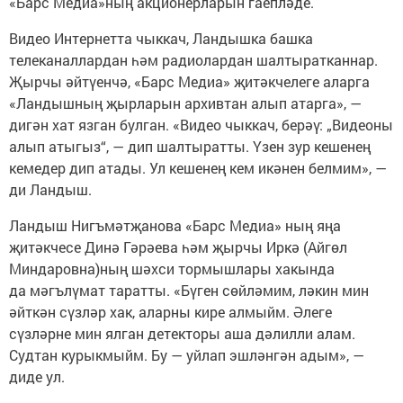
«Барс Медиа»ның акционерларын гаепләде.
Видео Интернетта чыккач, Ландышка башка
телеканаллардан һәм радиолардан шалтыратканнар.
Җырчы әйтүенчә, «Барс Медиа» җитәкчелеге аларга
«Ландышның җырларын архивтан алып атарга», —
дигән хат язган булган. «Видео чыккач, берәү: „Видеоны
алып атыгыз“, — дип шалтыратты. Үзен зур кешенең
кемедер дип атады. Ул кешенең кем икәнен белмим», —
ди Ландыш.
Ландыш Нигъмәтҗанова «Барс Медиа» ның яңа
җитәкчесе Динә Гәрәева һәм җырчы Иркә (Айгөл
Миндаровна)ның шәхси тормышлары хакында
да мәгълүмат таратты. «Бүген сөйләмим, ләкин мин
әйткән сүзләр хак, аларны кире алмыйм. Әлеге
сүзләрне мин ялган детекторы аша дәлилли алам.
Судтан курыкмыйм. Бу — уйлап эшләнгән адым», —
диде ул.