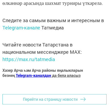
өлкәннәр арасында шахмат турниры үткәрелә.
Следите за самым важным и интересным в
Telegram-канале
Татмедиа
Читайте новости Татарстана в
национальном мессенджере MАХ:
https://max.ru/tatmedia
Хәзер Арча һәм Арча районы яңалыкларын
безнең
Telegram-каналдан
да белә аласыз
Перейти на страницу новости