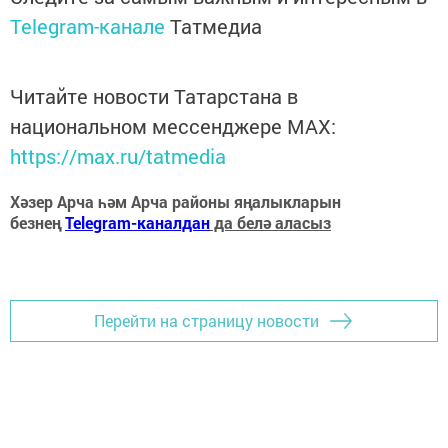
Telegram-канале
Татмедиа
Читайте новости Татарстана в
национальном мессенджере MАХ:
https://max.ru/tatmedia
Хәзер Арча һәм Арча районы яңалыкларын
безнең
Telegram-каналдан
да белә аласыз
Перейти на страницу новости