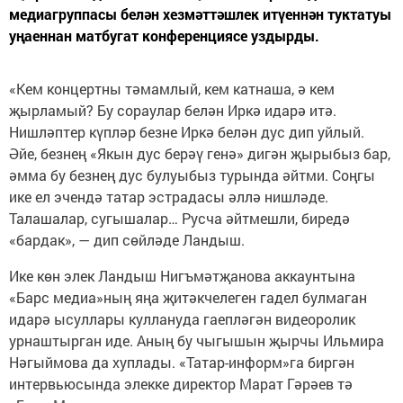
медиагруппасы белән хезмәттәшлек итүеннән туктатуы
уңаеннан матбугат конференциясе уздырды.
«Кем концертны тәмамлый, кем катнаша, ә кем
җырламый? Бу сораулар белән Иркә идарә итә.
Нишләптер күпләр безне Иркә белән дус дип уйлый.
Әйе, безнең «Якын дус берәү генә» дигән җырыбыз бар,
әмма бу безнең дус булуыбыз турында әйтми. Соңгы
ике ел эчендә татар эстрадасы әллә нишләде.
Талашалар, сугышалар… Русча әйтмешли, биредә
«бардак», — дип сөйләде Ландыш.
Ике көн элек Ландыш Нигъмәтҗанова аккаунтына
«Барс медиа»ның яңа җитәкчелеген гадел булмаган
идарә ысуллары куллануда гаепләгән видеоролик
урнаштырган иде. Аның бу чыгышын җырчы Ильмира
Нәгыймова да хуплады. «Татар-информ»га биргән
интервьюсында элекке директор Марат Гәрәев тә