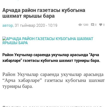
Арчада район газетасы кубогына
шахмат ярышы бара
автор,
31 гыйнвар 2020 - 10:19
1283
0
0
Район Укучылар сараенда укучылар арасында “Арча
хәбәрләре” газетасы кубогына шахмат турниры бара.
Район Укучылар сараенда укучылар арасында
“Арча хәбәрләре” газетасы кубогына шахмат
турниры бара.