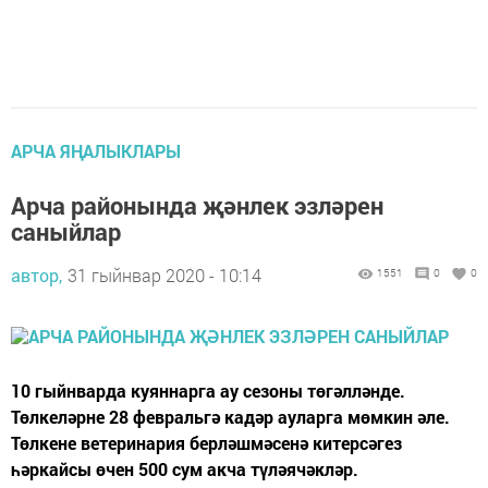
АРЧА ЯҢАЛЫКЛАРЫ
Арча районында җәнлек эзләрен
саныйлар
автор,
31 гыйнвар 2020 - 10:14
1551
0
0
10 гыйнварда куяннарга ау сезоны төгәлләнде.
Төлкеләрне 28 февральгә кадәр ауларга мөмкин әле.
Төлкене ветеринария берләшмәсенә китерсәгез
һәркайсы өчен 500 сум акча түләячәкләр.