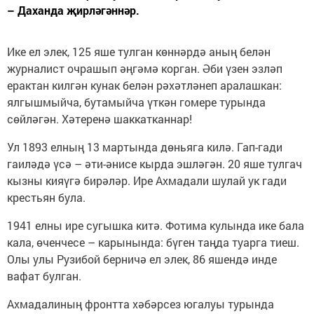
– Даханда җирләгәннәр.
Ике ел элек, 125 яше тулган көннәрдә аның белән
журналист очрашып әңгәмә корган. Әби үзен эзләп
ерактан килгән кунак белән рәхәтләнеп аралашкан:
ялгышмыйча, бутамыйча үткән гомере турында
сөйләгән. Хәтеренә шаккатканнар!
Ул 1893 елның 13 мартында дөньяга килә. Гап-гади
гаиләдә үсә – әти-әнисе кырда эшләгән. 20 яше тулгач
кызны кияүгә бирәләр. Ире Ахмадали шулай ук гади
крестьян була.
1941 елны ире сугышка китә. Фотима кулында ике бала
кала, өченчесе – карынында: бүген таңда туарга тиеш.
Олы улы Рузибой берничә ел элек, 86 яшендә инде
вафат булган.
Ахмадалиның фронтта хәбәрсез югалуы турында