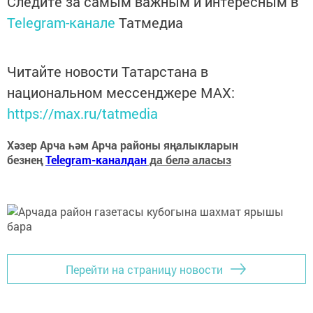
Следите за самым важным и интересным в
Telegram-канале
Татмедиа
Читайте новости Татарстана в
национальном мессенджере MАХ:
https://max.ru/tatmedia
Хәзер Арча һәм Арча районы яңалыкларын
безнең
Telegram-каналдан
да белә аласыз
Перейти на страницу новости