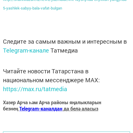
5-yashlek-sabyy-bala-vafat-bulgan
Следите за самым важным и интересным в
Telegram-канале
Татмедиа
Читайте новости Татарстана в
национальном мессенджере MАХ:
https://max.ru/tatmedia
Хәзер Арча һәм Арча районы яңалыкларын
безнең
Telegram-каналдан
да белә аласыз