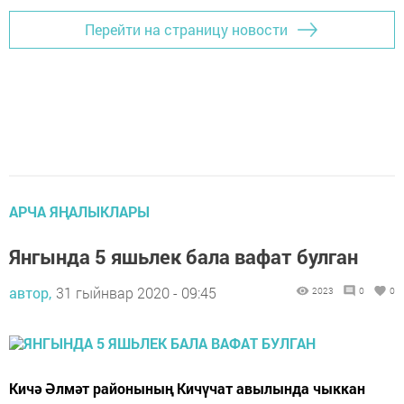
Перейти на страницу новости
АРЧА ЯҢАЛЫКЛАРЫ
Янгында 5 яшьлек бала вафат булган
автор,
31 гыйнвар 2020 - 09:45
2023
0
0
Кичә Әлмәт районының Кичүчат авылында чыккан