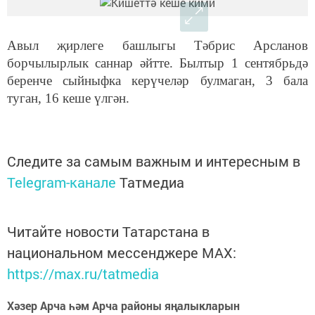
Авыл җирлеге башлыгы Тәбрис Арсланов
борчылырлык саннар әйтте. Былтыр 1 сентябрьдә
беренче сыйныфка керүчеләр булмаган, 3 бала
туган, 16 кеше үлгән.
Следите за самым важным и интересным в
Telegram-канале
Татмедиа
Читайте новости Татарстана в
национальном мессенджере MАХ:
https://max.ru/tatmedia
Хәзер Арча һәм Арча районы яңалыкларын