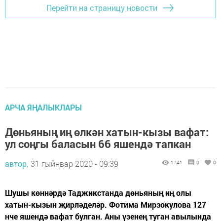
Перейти на страницу новости
АРЧА ЯҢАЛЫКЛАРЫ
Дөньяның иң өлкән хатын-кызы вафат:
ул соңгы баласын 66 яшендә тапкан
автор,
31 гыйнвар 2020 - 09:39
1741
0
0
Шушы көннәрдә Таджикстанда дөньяның иң олы
хатын-кызын җирләделәр. Фотима Мирзокулова 127
нче яшендә вафат булган. Аны үзенең туган авылында