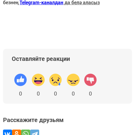
безнең
Telegram-каналдан
да белә аласыз
Оставляйте реакции
0
0
0
0
0
Расскажите друзьям