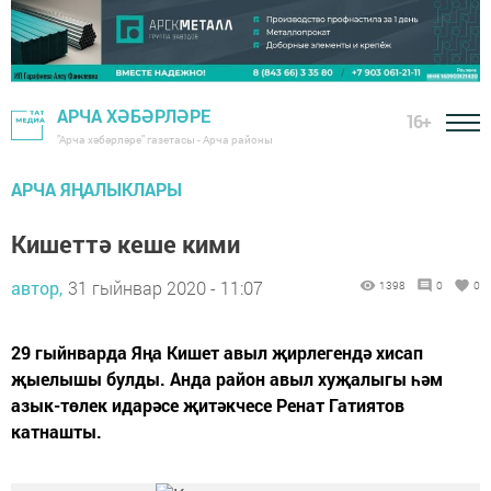
АРЧА ХӘБӘРЛӘРЕ
16+
"Арча хәбәрләре" газетасы - Арча районы
АРЧА ЯҢАЛЫКЛАРЫ
Кишеттә кеше кими
автор,
31 гыйнвар 2020 - 11:07
1398
0
0
29 гыйнварда Яңа Кишет авыл җирлегендә хисап
җыелышы булды. Анда район авыл хуҗалыгы һәм
азык-төлек идарәсе җитәкчесе Ренат Гатиятов
катнашты.