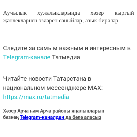
Аучылык хуҗалыкларында хәзер кыргый
җәнлекләрнең эзләрен саныйлар, азык бирәләр.
Следите за самым важным и интересным в
Telegram-канале
Татмедиа
Читайте новости Татарстана в
национальном мессенджере MАХ:
https://max.ru/tatmedia
Хәзер Арча һәм Арча районы яңалыкларын
безнең
Telegram-каналдан
да белә аласыз