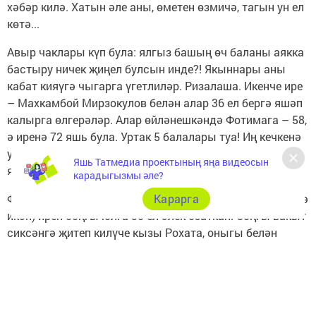
хәбәр килә. Хатын әле аны, өметен өзмичә, тагын ун ел
көтә...
Авыр чаклары күп була: ялгыз башың өч баланы аякка
бастыру ничек җиңел булсын инде?! Якыннары аны
кабат кияүгә чыгарга үгетлиләр. Ризалаша. Икенче ире
– Махкамбой Мирзокулов белән алар 36 ел бергә яшәп
калырга өлгерәләр. Алар өйләнешкәндә Фотимага – 58,
ә иренә 72 яшь була. Уртак 5 балалары туа! Иң кечкенә
улын ул 66 (!) яшендә таба! Ә иренә инде бу вакытта 80
Яшь Татмедиа проектының яңа видеосын
яшь була! Гаҗәп бит...
карадыгызмы әле?
Фотима-очи (таджикча «әби» сүзе шулай тәрҗемә ителә
Карарга
икән) ирен соңгы юлга 30 ел элек озаткан. Соңгы вакыт
сиксәнгә җитеп килүче кызы Рохата, оныгы белән
яшәгән. Аның 80 оныгы, 80 тураны һәм тураннарының
50 баласы бар инде!
Оныгы Мөхәммәд әбинең озак яшәү серен бик гади
итеп аңлаткан: