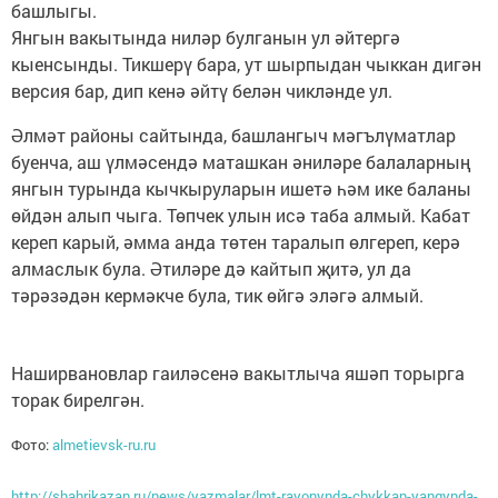
башлыгы.
Янгын вакытында ниләр булганын ул әйтергә
кыенсынды. Тикшерү бара, ут шырпыдан чыккан дигән
версия бар, дип кенә әйтү белән чикләнде ул.
Әлмәт районы сайтында, башлангыч мәгълүматлар
буенча, аш үлмәсендә маташкан әниләре балаларның
янгын турында кычкыруларын ишетә һәм ике баланы
өйдән алып чыга. Төпчек улын исә таба алмый. Кабат
кереп карый, әмма анда төтен таралып өлгереп, керә
алмаслык була. Әтиләре дә кайтып җитә, ул да
тәрәзәдән кермәкче була, тик өйгә эләгә алмый.
Наширвановлар гаиләсенә вакытлыча яшәп торырга
торак бирелгән.
Фото:
almetievsk-ru.ru
http://shahrikazan.ru/news/yazmalar/lmt-rayonynda-chykkan-yangynda-