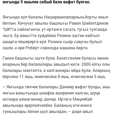
янгында 5 яшьлек сабый бала вафат булган.
Янгында күп балалы Наширвановларның йорты янып
беткән. Кичүчат авылы башлыгы Равил Шәйхетдинов
“ШК”га сөйләгәнчә, ут иртәнге сәгать тугыз тулганда
чыга. Бу вакытта хуҗабикә Рәзинә эштән кайтып
ашарга пешерергә куя. Рәзинә сыер савучы булып
эшли, ә ире Роберт совхозда машина йөртә.
Гаилә башлыгы эштә була. Бәхетсезлек буласы көнне
аларның бер балалалары авырып китә. 2005 елгы олы
балалары мәктәптә, ә калганнары өйдә була. Аларның
берсенә 11 яшь, икенчесенә 8 яшь, өченчесенә 5 яшь.
– Янгында төпчек балалары Данияр вафат булды, аны
янгын вакытында шкафка яшеренеп калган, шуңа
коткара алмаганнар, диләр. Иртәгә Миңлебай
авылында җирләячәкбез. Баланың әти-әнисе
тумышлары белән шул авылдан, – диде авыл