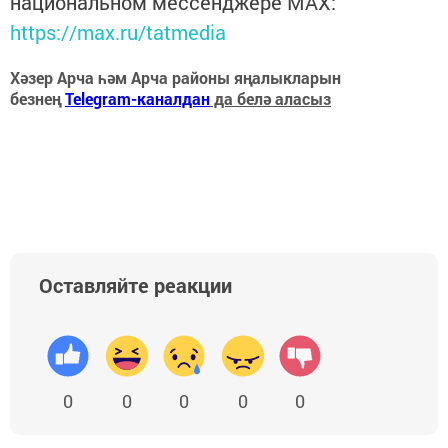
национальном мессенджере MАХ:
https://max.ru/tatmedia
Хәзер Арча һәм Арча районы яңалыкларын
безнең
Telegram-каналдан
да белә аласыз
Оставляйте реакции
0
0
0
0
0