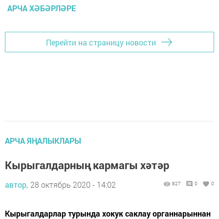
АРЧА ХӘБӘРЛӘРЕ
Перейти на страницу новости
АРЧА ЯҢАЛЫКЛАРЫ
Кырыгалдарның кармагы хәтәр
автор,
28 октябрь 2020 - 14:02
827
0
0
Кырыгалдарлар турында хокук саклау органнарыннан