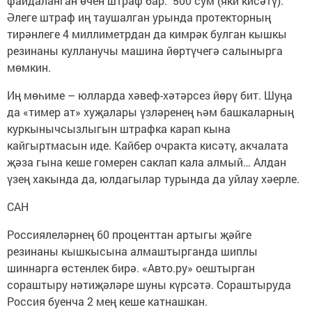
файдаланган өчен штраф бар: 500 сум (яки кисәтү).
Әлеге штраф иң таушалган урында протекторның
тирәнлеге 4 миллиметрдан да кимрәк булган кышкы
резинаны кулланучы машина йөртүчегә салынырга
мөмкин.
Иң мөһиме – юлларда хәвеф-хәтәрсез йөрү бит. Шуңа
да «тимер ат» хуҗалары үзләренең һәм башкаларның
куркынычсызлыгын штрафка карап кына
кайгыртмасын иде. Кайбер очракта кисәтү, акчалата
җәза гына кеше гомерен саклап кала алмый… Алдан
үзең хакында да, юлдагылар турында да уйлау хәерле.
САН
Россиялеләрнең 60 проценттан артыгы җәйге
резинаны кышкысына алмаштырганда шиплы
шиннарга өстенлек бирә. «Авто.ру» оештырган
сораштыру нәтиҗәләре шуны күрсәтә. Сораштыруда
Россия буенча 2 мең кеше катнашкан.