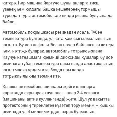
китерә. Һәр машина йөртүче шуны аңларга тиеш:
үзенең һәм юлдагы башка кешеләрнең тормышы
турыдан-туры автомобильдә нинди резина булуына да
бәйле.
Автомобиль покрышкасы резинадан ясала. Түбән
температура булганда, ул ката һәм сыгылмалылыгын
югалта. Бу исә асфальт белән начар бәйләнешкә китерә
һәм, нәтиҗә буларак, автомобиль тотрыксызлана.
Каучук катнашмага кремний диоксиды кушалар, бу исә
резинага түбән температура вакытында эластиклыгын
югалтмаска ярдәм итә, бозда һәм карда
тотрыклылыкны тәэмин итә.
Кышкы автомобиль шиннары җәйге шиннарга
караганда акрынрак таушала – алар 3-4 сезонга
(машинаны актив кулланганда) җитә. Шул ук вакытта
протекторның тирәнлеген күзәтеп тору мөһим – кышкы
резинада ул 4 миллиметрдан азрак булмасын.