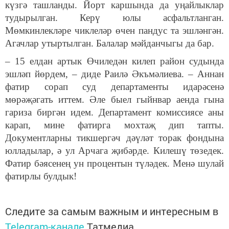
күзгә ташланды. Йорт каршында да уңайлыклар
тудырылган. Керү юлы асфальтланган.
Мөмкинлекләре чиклеләр өчен пандус та эшләнгән.
Агачлар утыртылган. Балалар мәйданчыгы да бар.
– 15 елдан артык Өчиледән килеп район судында
эшләп йөрдем, – диде Раилә Әкъмәлиева. – Аннан
фатир сорап суд департаменты идарәсенә
мөрәҗәгать иттем. Әле быел гыйнвар аенда гына
гариза биргән идем. Департамент комиссиясе аны
карап, мине фатирга мохтаҗ дип тапты.
Документларны тикшергәч дәүләт торак фондына
юлладылар, ә ул Арчага җибәрде. Килешү төзедек.
Фатир бәясенең ун процентын түләдек. Менә шулай
фатирлы булдык!
Следите за самым важным и интересным в
Telegram-канале
Татмедиа