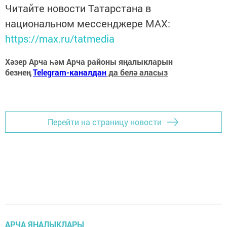
Читайте новости Татарстана в
национальном мессенджере MАХ:
https://max.ru/tatmedia
Хәзер Арча һәм Арча районы яңалыкларын
безнең
Telegram-каналдан
да белә аласыз
Перейти на страницу новости
АРЧА ЯҢАЛЫКЛАРЫ