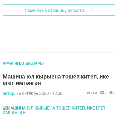
Перейти на страницу новости
АРЧА ЯҢАЛЫКЛАРЫ
Машина юл кырыена төшеп китеп, ике
егет имгәнгән
автор,
28 октябрь 2020 - 12:58
2323
0
0