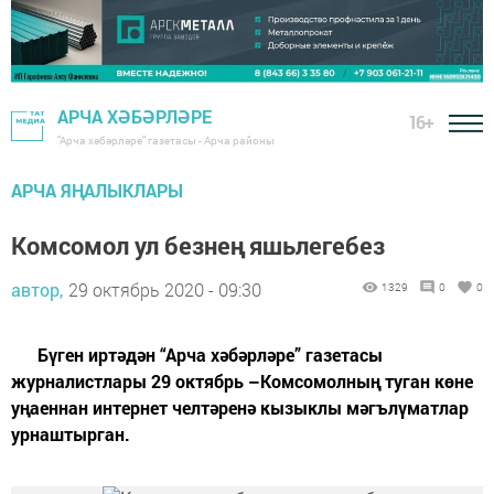
АРЧА ХӘБӘРЛӘРЕ
16+
"Арча хәбәрләре" газетасы - Арча районы
АРЧА ЯҢАЛЫКЛАРЫ
Комсомол ул безнең яшьлегебез
автор,
29 октябрь 2020 - 09:30
1329
0
0
Бүген иртәдән “Арча хәбәрләре” газетасы
журналистлары 29 октябрь –Комсомолның туган көне
уңаеннан интернет челтәренә кызыклы мәгълүматлар
урнаштырган.