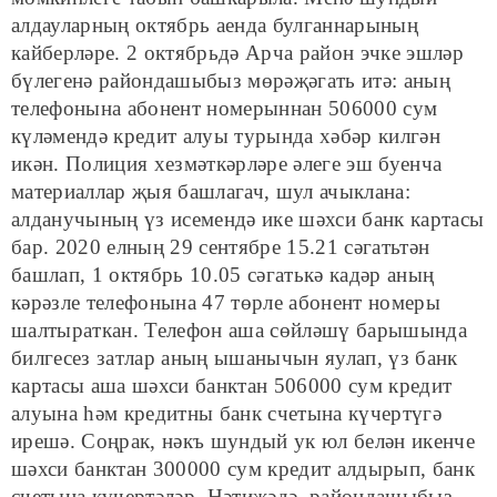
алдауларның октябрь аенда булганнарының
кайберләре. 2 октябрьдә Арча район эчке эшләр
бүлегенә райондашыбыз мөрәҗәгать итә: аның
телефонына абонент номерыннан 506000 сум
күләмендә кредит алуы турында хәбәр килгән
икән. Полиция хезмәткәрләре әлеге эш буенча
материаллар җыя башлагач, шул ачыклана:
алданучының үз исемендә ике шәхси банк картасы
бар. 2020 елның 29 сентябре 15.21 сәгатьтән
башлап, 1 октябрь 10.05 сәгатькә кадәр аның
кәрәзле телефонына 47 төрле абонент номеры
шалтыраткан. Телефон аша сөйләшү барышында
билгесез затлар аның ышанычын яулап, үз банк
картасы аша шәхси банктан 506000 сум кредит
алуына һәм кредитны банк счетына күчертүгә
ирешә. Соңрак, нәкъ шундый ук юл белән икенче
шәхси банктан 300000 сум кредит алдырып, банк
счетына күчертәләр. Нәтиҗәдә, райондашыбыз