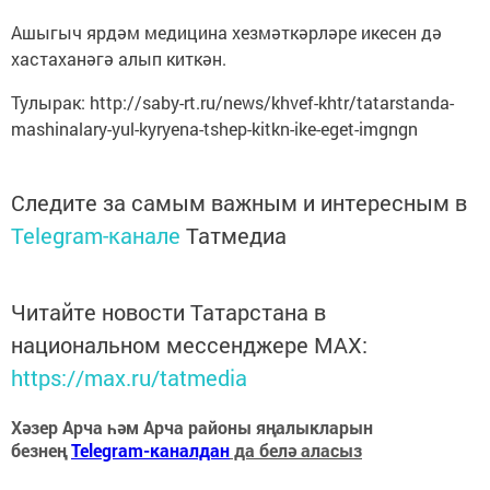
Ашыгыч ярдәм медицина хезмәткәрләре икесен дә
хастаханәгә алып киткән.
Тулырак: http://saby-rt.ru/news/khvef-khtr/tatarstanda-
mashinalary-yul-kyryena-tshep-kitkn-ike-eget-imgngn
Следите за самым важным и интересным в
Telegram-канале
Татмедиа
Читайте новости Татарстана в
национальном мессенджере MАХ:
https://max.ru/tatmedia
Хәзер Арча һәм Арча районы яңалыкларын
безнең
Telegram-каналдан
да белә аласыз