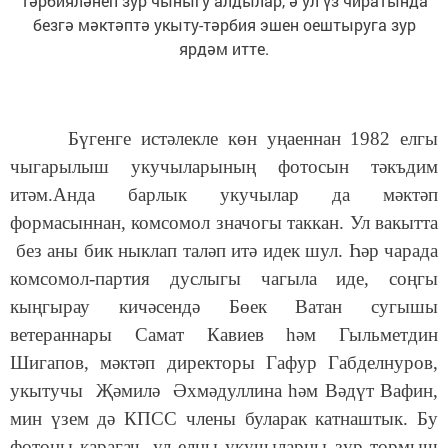
тәрбияләнеп зур чыныгу алдылар, ә ул үз чиратында
безгә мәктәптә укыту-тәрбия эшен оештыруга зур
ярдәм итте.
Бүгенге истәлекле көн уңаеннан 1982 елгы
чыгарылыш укучыларының фотосын тәкъдим
итәм.Анда барлык укучылар да мәктәп
формасыннан, комсомол значогы таккан. Ул вакытта
без аны бик ныклап таләп итә идек шул. Һәр чарада
комсомол-партия дуслыгы чагыла иде, соңгы
кыңгырау кичәсендә Бөек Ватан сугышы
ветераннары Самат Кавиев һәм Гыльметдин
Шигапов, мәктәп директоры Гафур Габделнуров,
укытучы Җәмилә Әхмәдуллина һәм Вәдүт Вафин,
мин үзем дә КПСС члены буларак катнаштык. Бу
фотоны карагач, ул елны укучыларны зур тормыш