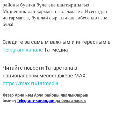
районы буенча бүлегенә шалтыратыгыз.
Мошенник-лар кармагына эләкмәгез! Исегездән
чыгармагыз, бушлай сыр тычкан тәбесендә генә
була!
Следите за самым важным и интересным в
Telegram-канале
Татмедиа
Читайте новости Татарстана в
национальном мессенджере MАХ:
https://max.ru/tatmedia
Хәзер Арча һәм Арча районы яңалыкларын
безнең
Telegram-каналдан
да белә аласыз