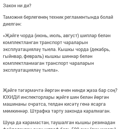
Закон ни ди?
Таможня берлегенең техник регламентында болай
диелгән:
«Җәйге чорда (июнь, июль, август) шиплар белән
комплектланган транспорт чараларын
эксплуатацияләү тыела. Кышкы чорда (декабрь,
гыйнвар, февраль) кышкы шиннар белән
комплектланмаган транспорт чараларын
эксплуатацияләү тыела».
Җәйге тәгәрмәчтә йөргән өчен нинди җәза бар соң?
ЮХИДИ инспекторлары җәйге шин белән йөргән
машинаны очратса, телдән кисәтү генә ясарга
мөмкиннәр. Штрафка тарту законда каралмаган.
Шуңа да карамастан, таушалган кышкы резинадан