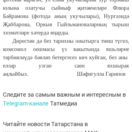
юлына озатучы сыйныф җитәкчеләре Флюра
Бәйрамова (фотода аның укучылары), Нургазидә
Җаббарова, Оркыя Гыйльмановаларның тырыш
хезмәтләре хәтердә яңарды.
Дөрестән дә без тарихны онытырга тиеш түгел,
комсомол оешмасы үз вакытында яшьләрне
тәрбияләүдә бәяләп бетергесез көч куйган, без аны
еллар узган саен яхшырак
аңлыйбыз. Шәфигулла Гарипов
Следите за самым важным и интересным в
Telegram-канале
Татмедиа
Читайте новости Татарстана в