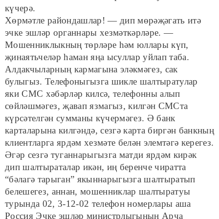
күчерә.
Хөрмәтле райондашлар! — дип мөрәҗәгать итә
эчке эшләр органнары хезмәткәрләре. —
Мошенниклыкның төрләре һәм юллары күп,
җинаятьчеләр һаман яңа ысуллар уйлап таба.
Алдакчыларның кармагына эләкмәгез, сак
булыгыз. Телефоныгызга шикле шалтыратулар
яки СМС хәбәрләр килсә, телефонны алып
сөйләшмәгез, җавап язмагыз, килгән СМСта
күрсәтелгән сумманы күчермәгез. Ә банк
карталарына килгәндә, сезгә карта биргән банкның
клиентларга ярдәм хезмәте белән элемтәгә керегез.
Әгәр сезгә туганнарыгызга матди ярдәм кирәк
дип шалтыраталар икән, иң беренче чиратта
“бәлагә тарыган” якыннарыгызга шалтыратып
белешегез, аннан, мошенниклар шалтыратуы
турында 02, 3-12-02 телефон номерлары аша
Россия Эчке эшләр министрлыгының Арча