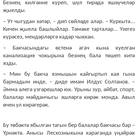
Безнең килгәнне күреп, шул тирәдә яшәүчеләр
җыелды.
– Ут чыгудан хәтәр, – дип сөйләде алар. – Куркыта...
Кичен җыела башлыйлар. Тәмәке тарталар... Үзегез
күрәсез, мендәрләргә кадәр чыккан.
– Бакчасындагы өстенә агач кына куелган
канализация чокырына безнең бала төшеп китә
язды.
– Мин бу бакча язмышын кайгыртып кая гына
бармадым инде, – диде имам Илдус Солтанов. –
Әмма әлегә үзгәрешләр юк. Урыны зур, әйбәт, спорт,
балалар мәйданчыгы эшләргә кирәк монда. Авыл
өчен ул кирәгерәк.
Бу төбәктә ябылган тагын бер балалар бакчасы бар –
Үрнәктә. Анысы Лесхозныкына караганда уңайрак