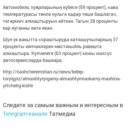
Автомобиль хуҗаларының күбесе (59 процент), һава
температурасы төнлә нульгә кадәр төшә башлагач,
тәгәрмәч алмаштыруын әйткән. Тагын 28 проценты
кар яуганны көтә икән.
Шул ук вакытта сораштыруда катнашучыларның 37
проценты көпчәкләрен мөстәкыйль рәвештә
алмаштыра. Күпчелеге (63 процент) моны махсус
автосервисларда башкара.
http://nashcheremshan.ru/news/belep-
toryigyiz/almashtyryrgamy-almashtyrmaskamy-mashina-
yrtchelrg-kishlr
Следите за самым важным и интересным в
Telegram-канале
Татмедиа