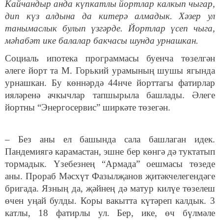
Кайчандыр анда күпкатлы йортлар калкып чыгар,
дип күз алдына да китерә алмадык. Хәзер ул
танымаслык булып үзгәрде. Йортлар үсеп чыга,
мәһабәт ике балалар бакчасы шунда урнашкан.
Социаль ипотека программасы буенча төзелгән
әлеге йорт та М. Горький урамының шушы ягында
урнашкан. Бу көннәрдә 44нче йорттагы фатирлар
ияләренә ачкычлар тапшырыла башлады. Әлеге
йортны “Энергосервис” ширкәте төзегән.
– Без аны ел башында сала башлаган идек.
Пандемиягә карамастан, эшне бер көнгә дә туктатып
тормадык. Үзебезнең “Армада” оешмасы төзеде
аны. Прораб Мәсхүт Фазылҗанов җитәкчелегендәге
бригада. Язның да, җәйнең дә матур килүе төзелеш
өчен уңай булды. Коры вакытта күтәреп калдык. 3
катлы, 18 фатирлы ул. Бер, ике, өч бүлмәле