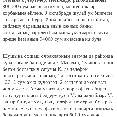
806000 сумлык зыян күреп, мошенниклар
корбанына әйләнә. 9 октябрьдә шулай ук билгесез
затлар тагын бер райондашыбызга шалтыратып,
сөйләшү барышында аның саклык банкы
картасының паролен һәм мәгълүматларын алуга
ирешә һәм аның 94000 сум акчасына ия була.
Шушыңа охшаш очракларның аңарчы да районда
күзәтелгәне бар иде инде. Мәсәлән, 13 июнь көнне
бетон болгаткыч сатучы К. да телефон
шалтыратуына ышанып, билгесез карта номерына
12312 сум акча күчергән. 2 сентябрьдә социаль
челтәрләргә Арча үзәгендә яшәргә фатир биреп
тору турындагы белдерү куеп М.ны алдыйлар. М.
фатир бирүче хуҗаның телефон номерын белергә
һәм киләчәктә шул фатирга кереп яшәргә ниятләп,
банкомат аша мошенникларга 6000 сум акча