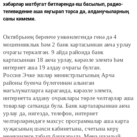
хәбәрләр матбугат битләрендә еш басылып, радио-
телевидение аша яңгырап торса да, алданучыларның
саны кимеми.
Октябрьнең беренче ункөнлегендә генә дә 4
мошенниклык һәм 2 банк картасыннан акча урлау
очрагы теркәлгән. 9 айда районда банк
картасыннан 18 акча урлау, кәрәзле элемтә һәм
интернет аша 19 алдау очрагы булган.
Россия Эчке эшләр министрлыгының Арча
районы буенча бүлегеннән алынган
мәгълүматларга караганда, кәрәзле элемтә,
интернетта алдану очраклары төрле челтәрләр аша
товарлар сатканда була. Банк карталарыннан акча
урлау да, нигездә, телефон, интернет
челтәрләрендәге махсус программалар аша карта
хуҗасының шәхси кабинетына, счетына керү
мөмкинлеге табып башкарыла. Менә шундый