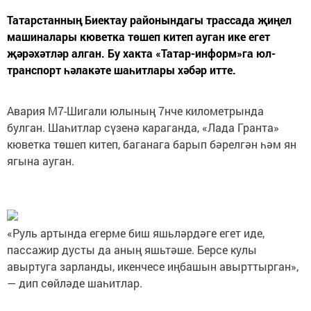
Татарстанның Биектау районындагы трассада җиңел
машиналары кюветка төшеп китеп ауган ике егет
җәрәхәтләр алган. Бу хакта «Татар-информ»га юл-
транспорт һәлакәте шаһитлары хәбәр итте.
Авария М7-Шигали юлының 7нче километрында
булган. Шаһитлар сүзенә караганда, «Лада Гранта»
кюветка төшеп китеп, баганага барып бәрелгән һәм ян
ягына ауган.
«Руль артында егерме биш яшьләрдәге егет иде,
пассажир дусты да аның яшьтәше. Берсе кулы
авыртуга зарланды, икенчесе иңбашын авырттырган»,
— дип сөйләде шаһитлар.