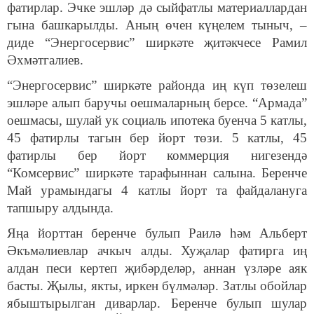
фатирлар. Эчке эшләр дә сыйфатлы материаллардан
гына башкарылды. Аның өчен күңелем тыныч, –
диде “Энергосервис” ширкәте җитәкчесе Рамил
Әхмәтгалиев.
“Энергосервис” ширкәте районда иң күп төзелеш
эшләре алып баручы оешмаларның берсе. “Армада”
оешмасы, шулай ук социаль ипотека буенча 5 катлы,
45 фатирлы тагын бер йорт төзи. 5 катлы, 45
фатирлы бер йорт коммерция нигезендә
“Комсервис” ширкәте тарафыннан салына. Беренче
Май урамындагы 4 катлы йорт та файдалануга
тапшыру алдында.
Яңа йорттан беренче булып Раилә һәм Альберт
Әкъмәлиевлар ачкыч алды. Хуҗалар фатирга иң
алдан песи кертеп җибәрделәр, аннан үзләре аяк
басты. Җылы, якты, иркен бүлмәләр. Затлы обойлар
ябыштырылган диварлар. Беренче булып шулар