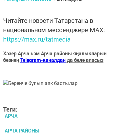
Читайте новости Татарстана в
национальном мессенджере MАХ:
https://max.ru/tatmedia
Хәзер Арча һәм Арча районы яңалыкларын
безнең
Telegram-каналдан
да белә аласыз
Теги:
АРЧА
АРЧА РАЙОНЫ