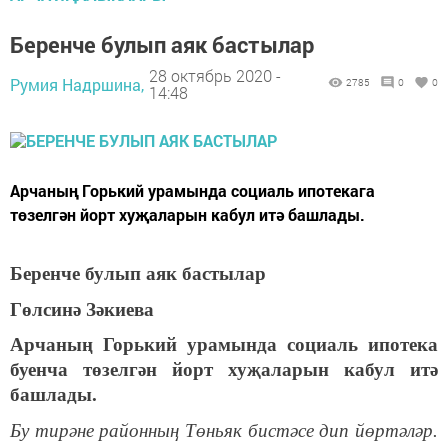
Беренче булып аяк бастылар
28 октябрь 2020 -
Румия Надршина,
2785
0
0
14:48
Арчаның Горький урамында социаль ипотекага
төзелгән йорт хуҗаларын кабул итә башлады.
Беренче булып аяк бастылар
Гөлсинә Зәкиева
Арчаның Горький урамында социаль ипотека
буенча төзелгән йорт хуҗаларын кабул итә
башлады.
Бу тирәне районның Төньяк бистәсе дип йөртәләр.