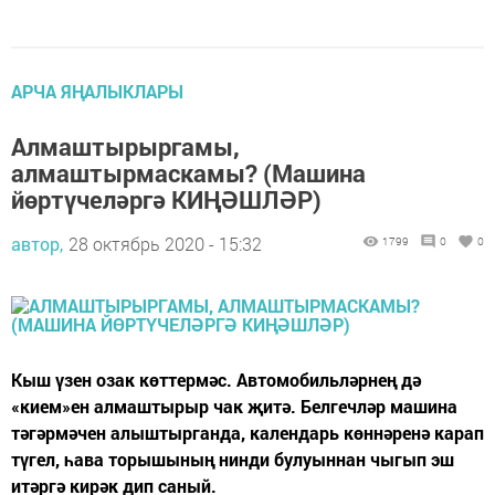
АРЧА ЯҢАЛЫКЛАРЫ
Алмаштырыргамы,
алмаштырмаскамы? (Машина
йөртүчеләргә КИҢӘШЛӘР)
автор,
28 октябрь 2020 - 15:32
1799
0
0
Кыш үзен озак көттермәс. Автомобильләрнең дә
«кием»ен алмаштырыр чак җитә. Белгечләр машина
тәгәрмәчен алыштырганда, календарь көннәренә карап
түгел, һава торышының нинди булуыннан чыгып эш
итәргә кирәк дип саный.