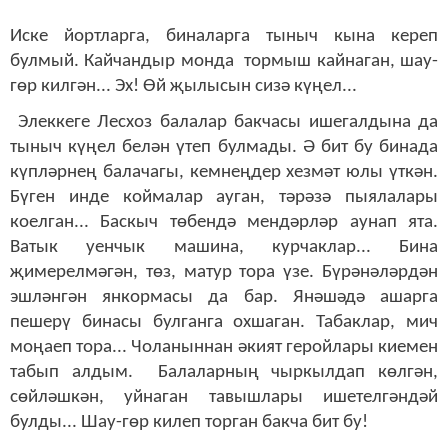
Иске йортларга, биналарга тыныч кына кереп
булмый. Кайчандыр монда тормыш кайнаган, шау-
гөр килгән... Эх! Өй җылысын сизә күңел...
Элеккеге Лесхоз балалар бакчасы ишегалдына да
тыныч күңел белән үтеп булмады. Ә бит бу бинада
күпләрнең балачагы, кемнеңдер хезмәт юлы үткән.
Бүген инде коймалар ауган, тәрәзә пыялалары
коелган... Баскыч төбендә мендәрләр аунап ята.
Ватык уенчык машина, курчаклар... Бина
җимерелмәгән, төз, матур тора үзе. Бүрәнәләрдән
эшләнгән янкормасы да бар. Янәшәдә ашарга
пешерү бинасы булганга охшаган. Табаклар, мич
моңаеп тора... Чоланыннан әкият геройлары киемен
табып алдым. Балаларның чыркылдап көлгән,
сөйләшкән, уйнаган тавышлары ишетелгәндәй
булды... Шау-гөр килеп торган бакча бит бу!