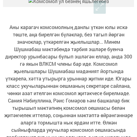
Аны карагач комсомолның данлы үткән юлы искә
төште, аңа бирелгән бүләкләр, без тагып йөргән
значоклар, үткәрелгән җыелышлар... Минем
Шушмабаш мәктәбендә тәрбия эшләре буенча
директор урынбасары булып эшләгән еллар, анда 300
гә якын ВЛКСМ члены бар иде. Комсомол
җыелышлары Шушмабаш мәдәният йортында
үткәрелә, хәтта утырырга урыннар җитми иде. Югары
класс укучыларыннан оешманың секретаре сайлана,
чөнки азат ителгән комсомол җитәкчесе бирелмәде.
Сания Нәбиуллина, Рәис Гомәров һәм башкалар бик
тырышып мәктәпнең комсомол оешмасы белән
җитәкчелек иттеләр, соңыннан мәктәптә өйрәнгәннәре
аларга тормышта нык ярдәм итте. Өлкән
сыйныфларда укучылар комсомол оешмасында