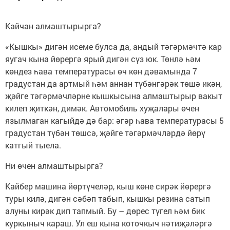
Кайчан алмаштырырга?
«Кышкы» дигән исеме булса да, андый тәгәрмәчтә кар
яугач кына йөрергә ярый дигән сүз юк. Төнлә һәм
көндез һава температурасы өч көн дәвамында 7
градустан да артмый һәм аннан түбәнгәрәк төшә икән,
җәйге тәгәрмәчләрне кышкысына алмаштырыр вакыт
килеп җиткән, димәк. Автомобиль хуҗалары өчен
язылмаган кагыйдә дә бар: әгәр һава температурасы 5
градустан түбән төшсә, җәйге тәгәрмәчләрдә йөрү
катгый тыела.
Ни өчен алмаштырырга?
Кайбер машина йөртүчеләр, кыш көне сирәк йөрергә
туры килә, дигән сәбәп табып, кышкы резина сатып
алуны кирәк дип тапмый. Бу – дөрес түгел һәм бик
куркыныч караш. Ул еш кына коточкыч нәтиҗәләргә