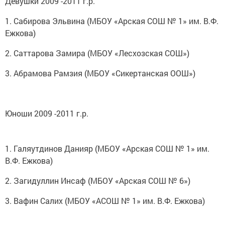
Девушки 2009 -2011 г.р.
1. Сабирова Эльвина (МБОУ «Арская СОШ № 1» им. В.Ф.
Ежкова)
2. Саттарова Замира (МБОУ «Лесхозская СОШ»)
3. Абрамова Рамзия (МБОУ «Сикертанская ООШ»)
Юноши 2009 -2011 г.р.
1. Галяутдинов Данияр (МБОУ «Арская СОШ № 1» им.
В.Ф. Ежкова)
2. Загидуллин Инсаф (МБОУ «Арская СОШ № 6»)
3. Вафин Салих (МБОУ «АСОШ № 1» им. В.Ф. Ежкова)