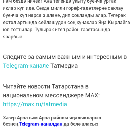
һәм бездә ничек? Ана телендә укыту буенча уртак
яклар күп иде. Сездә милли гореф-гадәтләрне саклау
буенча күп нәрсә эшләнә, дип сокланды алар. Түгәрәк
өстәл артында сөйләшүдән соң кунаклар Яңа Кырлайга
юл тоттылар. Тулырак итеп район газетасында
язарбыз.
Следите за самым важным и интересным в
Telegram-канале
Татмедиа
Читайте новости Татарстана в
национальном мессенджере MАХ:
https://max.ru/tatmedia
Хәзер Арча һәм Арча районы яңалыкларын
безнең
Telegram-каналдан
да белә аласыз