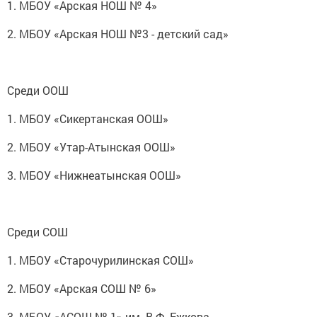
1. МБОУ «Арская НОШ № 4»
2. МБОУ «Арская НОШ №3 - детский сад»
Среди ООШ
1. МБОУ «Сикертанская ООШ»
2. МБОУ «Утар-Атынская ООШ»
3. МБОУ «Нижнеатынская ООШ»
Среди СОШ
1. МБОУ «Старочурилинская СОШ»
2. МБОУ «Арская СОШ № 6»
3. МБОУ «АСОШ № 1» им. В.Ф. Ежкова