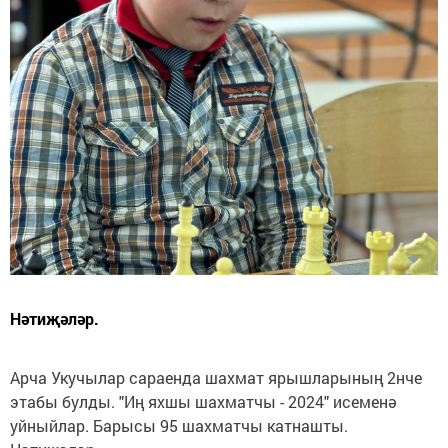
Нәтиҗәләр.
Арча Укучылар сараенда шахмат ярышларының 2нче
этабы булды. "Иң яхшы шахматчы - 2024" исеменә
уйныйлар. Барысы 95 шахматчы катнашты.