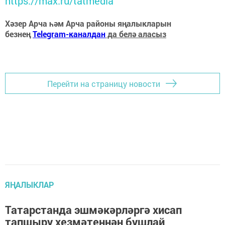
https://max.ru/tatmedia
Хәзер Арча һәм Арча районы яңалыкларын
безнең
Telegram-каналдан
да белә аласыз
Перейти на страницу новости
ЯҢАЛЫКЛАР
Татарстанда эшмәкәрләргә хисап
тапшыру хезмәтеннән бушлай