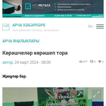
АРЧА ХӘБӘРЛӘРЕ
16+
"Арча хәбәрләре" газетасы - Арча районы
АРЧА ЯҢАЛЫКЛАРЫ
Көрәшчеләр көрәшеп тора
автор,
24 март 2024 - 08:00
877
0
0
Җиңүләр бар.