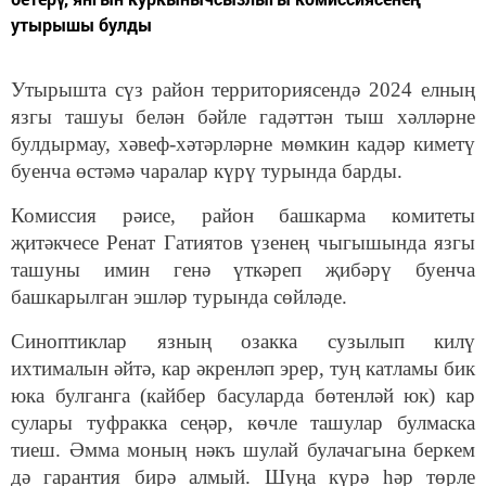
утырышы булды
Утырышта сүз район территориясендә 2024 елның
язгы ташуы белән бәйле гадәттән тыш хәлләрне
булдырмау, хәвеф-хәтәрләрне мөмкин кадәр киметү
буенча өстәмә чаралар күрү турында барды.
Комиссия рәисе, район башкарма комитеты
җитәкчесе Ренат Гатиятов үзенең чыгышында язгы
ташуны имин генә үткәреп җибәрү буенча
башкарылган эшләр турында сөйләде.
Синоптиклар язның озакка сузылып килү
ихтималын әйтә, кар әкренләп эрер, туң катламы бик
юка булганга (кайбер басуларда бөтенләй юк) кар
сулары туфракка сеңәр, көчле ташулар булмаска
тиеш. Әмма моның нәкъ шулай булачагына беркем
дә гарантия бирә алмый. Шуңа күрә һәр төрле