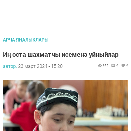
АРЧА ЯҢАЛЫКЛАРЫ
Иң оста шахматчы исеменә уйныйлар
автор,
23 март 2024 - 15:20
975
0
0