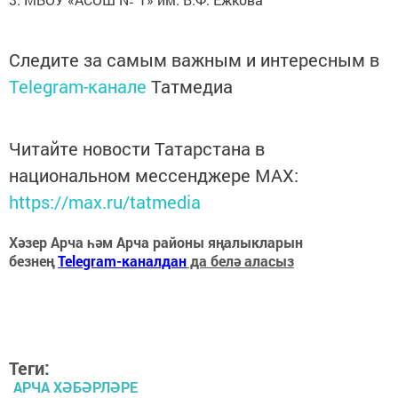
Следите за самым важным и интересным в
Telegram-канале
Татмедиа
Читайте новости Татарстана в
национальном мессенджере MАХ:
https://max.ru/tatmedia
Хәзер Арча һәм Арча районы яңалыкларын
безнең
Telegram-каналдан
да белә аласыз
Теги:
АРЧА ХӘБӘРЛӘРЕ