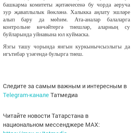
башкарма комитеты җитәкчесенә бу чорда аеруча
зур җаваплылык йөкләнә. Халыкка аңлату эшләре
алып бару да мөһим. Ата-аналар балаларга
контрольне көчәйтергә тиешләр, аларның су
буйларында уйнавына юл куймаска.
Язгы ташу чорында янгын куркынычсызлыгы да
игътибар үзәгендә булырга тиеш.
Следите за самым важным и интересным в
Telegram-канале
Татмедиа
Читайте новости Татарстана в
национальном мессенджере MАХ: