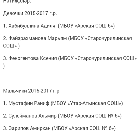
Нәтиҗәләр.
Девочки 2015-2017 г.р.
1. Хабибуллина Адиля (МБОУ «Арская СОШ 6»)
2. Файзрахманова Марьям (МБОУ «Старочурилинская
СОШ» )
3. Феногентова Ксения (МБОУ «Старочурилинская СОШ»
)
Мальчики 2015-2017 г.р.
1. Мустафин Раниф (МБОУ «Утар-Атынская ООШ»)
2. Сулейманов Альмир (МБОУ «Арская СОШ № 6»)
3. Зарипов Амирхан (МБОУ «Арская СОШ № 6»)