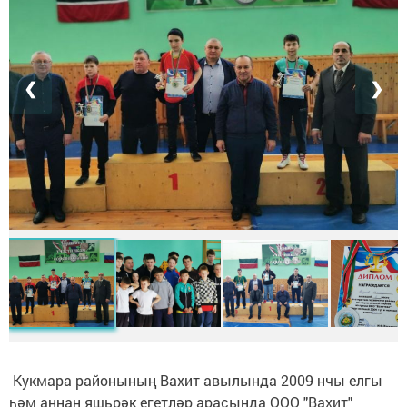
❮
❯
Кукмара районының Вахит авылында 2009 нчы елгы
һәм аннан яшьрәк егетләр арасында ООО "Вахит"