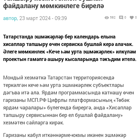
файдалану мөмкинлеге бирелә
автор,
23 март 2024 - 09:39
582
0
0
Татарстанда эшмәкәрләр бер календарь елына
хисаплар тапшыру өчен сервиска бушлай керә алачак.
Әлеге мөмкинлек «Кече һәм урта эшмәкәрлек» илкүләм
проектын гамәлгә ашыру кысаларында тәкъдим ителә.
Мондый хезмәткә Татарстан территориясендә
теркәлгән кече һәм урта эшмәкәрлек субъектлары
дәгъва итә ала. Ярдәм программасында катнашу өчен
гаризаны МСП.РФ Цифрлы платформасының «Төбәк
ярдәм чаралары» бүлегендә бирергә, анда «Хисаплар
тапшыру сервисыннан бер ел бушлай файдалану»
хезмәтен сайларга кирәк.
Гаризаны кабул иткәннәрме-юкмы икәнен эшмәкәр