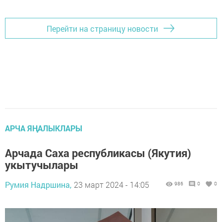
Перейти на страницу новости
АРЧА ЯҢАЛЫКЛАРЫ
Арчада Саха республикасы (Якутия)
укытучылары
Румия Надршина,
23 март 2024 - 14:05
986
0
0