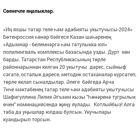
Сөенечле яңалыклар.
«Иң яхшы татар теле һәм әдәбияты укытучысы-2024»
Бөтенроссия һөнәр бәйгесе Казан шәһәренең
«Адымнар - белемнәргә һәм татулыкка юл»
полилингваль комплексы базасында узды. Дүрт көн
барды. Татарстан Республикасының төрле
районнарыннан килгән 20 укытучы дәрес, сыйныф
сәгате, осталык дәресе, методик остаханәләр күрсәтеп,
төрле яклап сыналдылар. Әлеге бәйгедә Арча
7нче мәктәбенең татар теле һәм әдәбияты укытучысы
Шәфигуллина Лилия Әгъзәм кызы "Һөнәренә тугрылык
өчен" номинациясендә җиңү яулады. Котлыйбыз! Алга
таба да уңышлар юлдаш булсын. Укучылары
куандырып торсын.