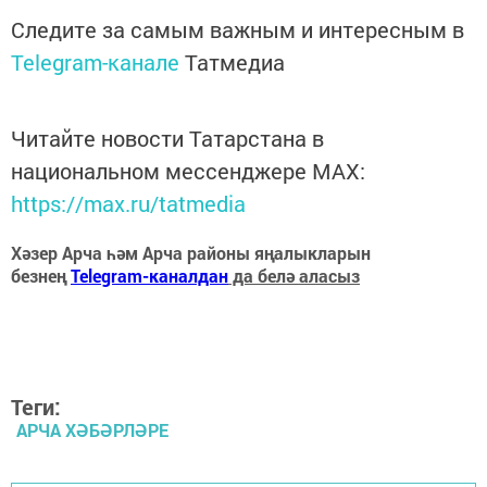
Следите за самым важным и интересным в
Telegram-канале
Татмедиа
Читайте новости Татарстана в
национальном мессенджере MАХ:
https://max.ru/tatmedia
Хәзер Арча һәм Арча районы яңалыкларын
безнең
Telegram-каналдан
да белә аласыз
Теги:
АРЧА ХӘБӘРЛӘРЕ