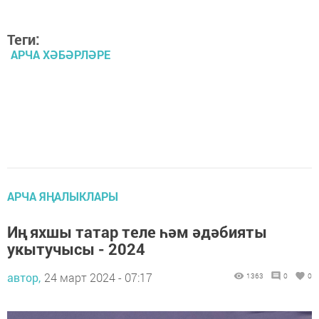
Теги:
АРЧА ХӘБӘРЛӘРЕ
АРЧА ЯҢАЛЫКЛАРЫ
Иң яхшы татар теле һәм әдәбияты
укытучысы - 2024
автор,
24 март 2024 - 07:17
1363
0
0