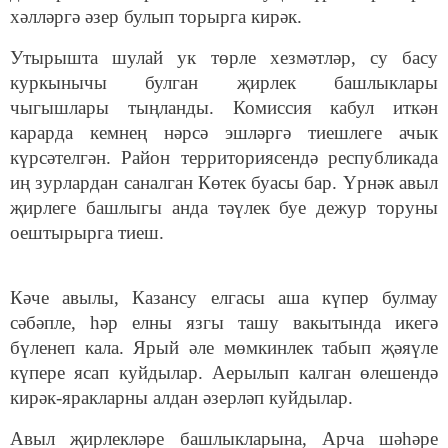
хәлләргә әзер булып торырга кирәк.
Утырышта шулай ук төрле хезмәтләр, су басу
куркынычы булган җирлек башлыклары
чыгышлары тыңланды. Комиссия кабул иткән
карарда кемнең нәрсә эшләргә тиешлеге ачык
күрсәтелгән. Район территориясендә республикада
иң зурлардан саналган Көтек буасы бар. Үрнәк авыл
җирлеге башлыгы анда тәүлек буе дежур торуны
оештырырга тиеш.
Кәче авылы, Казансу елгасы аша күпер булмау
сәбәпле, һәр елны язгы ташу вакытында икегә
бүленеп кала. Ярый әле мөмкинлек табып җәяүле
күпере ясап куйдылар. Аерылып калган өлешендә
кирәк-яракларны алдан әзерләп куйдылар.
Авыл җирлекләре башлыкларына, Арча шәһәре