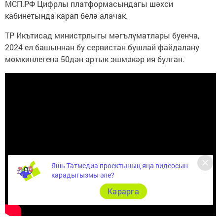
МСП.РФ Цифрлы платформасындагы шәхси
кабинетында карап белә алачак.
ТР Икътисад министрлыгы мәгълүматлары буенча,
2024 ел башыннан бу сервистан бушлай файдалану
мөмкинлегенә 50дән артык эшмәкәр ия булган.
Яшь Татмедиа проектының яңа видеосын
карадыгызмы әле?
Карарга