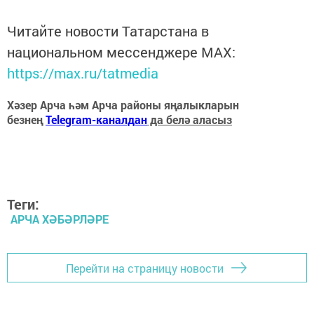
Читайте новости Татарстана в
национальном мессенджере MАХ:
https://max.ru/tatmedia
Хәзер Арча һәм Арча районы яңалыкларын
безнең
Telegram-каналдан
да белә аласыз
Теги:
АРЧА ХӘБӘРЛӘРЕ
Перейти на страницу новости