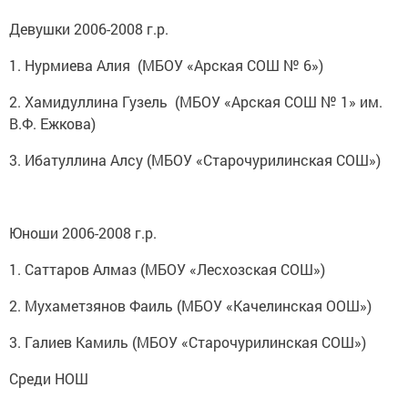
Девушки 2006-2008 г.р.
1. Нурмиева Алия (МБОУ «Арская СОШ № 6»)
2. Хамидуллина Гузель (МБОУ «Арская СОШ № 1» им.
В.Ф. Ежкова)
3. Ибатуллина Алсу (МБОУ «Старочурилинская СОШ»)
Юноши 2006-2008 г.р.
1. Саттаров Алмаз (МБОУ «Лесхозская СОШ»)
2. Мухаметзянов Фаиль (МБОУ «Качелинская ООШ»)
3. Галиев Камиль (МБОУ «Старочурилинская СОШ»)
Среди НОШ