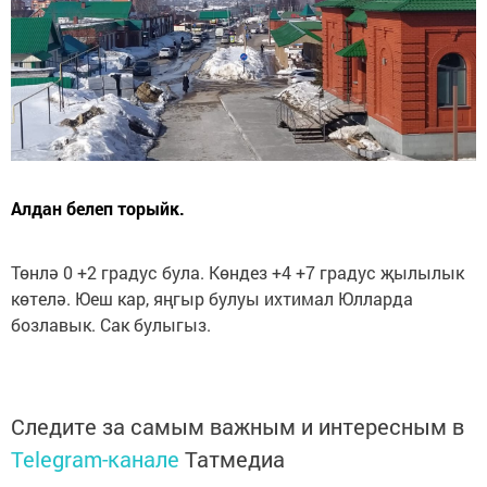
Алдан белеп торыйк.
Төнлә 0 +2 градус була. Көндез +4 +7 градус җылылык
көтелә. Юеш кар, яңгыр булуы ихтимал Юлларда
бозлавык. Сак булыгыз.
Следите за самым важным и интересным в
Telegram-канале
Татмедиа