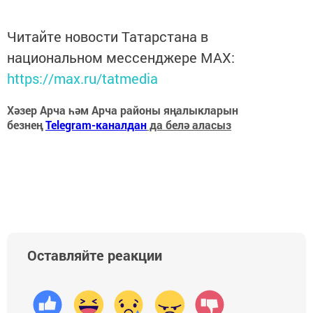
Читайте новости Татарстана в
национальном мессенджере MАХ:
https://max.ru/tatmedia
Хәзер Арча һәм Арча районы яңалыкларын
безнең
Telegram-каналдан
да белә аласыз
Оставляйте реакции