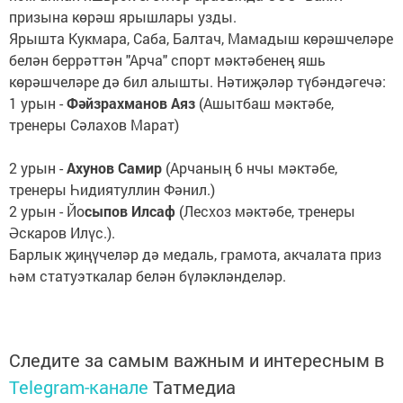
призына көрәш ярышлары узды.
Ярышта Кукмара, Саба, Балтач, Мамадыш көрәшчеләре
белән беррәттән "Арча" спорт мәктәбенең яшь
көрәшчеләре дә бил алышты. Нәтиҗәләр түбәндәгечә:
1 урын -
Фәйзрахманов Аяз
(Ашытбаш мәктәбе,
тренеры Сәлахов Марат)
2 урын -
Ахунов Самир
(Арчаның 6 нчы мәктәбе,
тренеры Һидиятуллин Фәнил.)
2 урын - Йо
сыпов Илсаф
(Лесхоз мәктәбе, тренеры
Әскаров Илүс.).
Барлык җиңүчеләр дә медаль, грамота, акчалата приз
һәм статуэткалар белән бүләкләнделәр.
Следите за самым важным и интересным в
Telegram-канале
Татмедиа