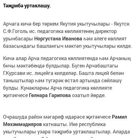
Тәҗрибә уртаклашу.
Арчага кичә бер төркем Якутия укытучылары - Якутск
С.Ф.Гоголь ис. педагогика көллиятенең директор
урынбасары
Норгустана Иванова
һәм әлеге көллият
базасындагы башлангыч мәктәп укытучылары килде.
Кичә алар Арча педагогика көллиятендә һәм Арчаның
6нчы мәктәбендә булдылар. Бүген Арчабаштагы
Г.Курсави ис. лицейга килделәр. Башта лицей белән
таныштылар һәм түгәрәк өстәл артында сөйләшү
булды. Кунакларны Арча педагогика көллияте
җитәкчесе
Гөлнара Гарипова
озатып йөрде.
Очрашуда район мәгариф идарәсе җитәкчесе
Рамил
Мөхәммәдияров
катнашты. Ике республика
укытучылары үзара тәҗрибә уртаклаштылар. Аларда