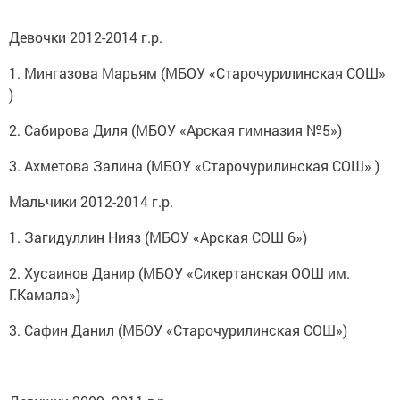
Девочки 2012-2014 г.р.
1. Мингазова Марьям (МБОУ «Старочурилинская СОШ»
)
2. Сабирова Диля (МБОУ «Арская гимназия №5»)
3. Ахметова Залина (МБОУ «Старочурилинская СОШ» )
Мальчики 2012-2014 г.р.
1. Загидуллин Нияз (МБОУ «Арская СОШ 6»)
2. Хусаинов Данир (МБОУ «Сикертанская ООШ им.
Г.Камала»)
3. Сафин Данил (МБОУ «Старочурилинская СОШ»)