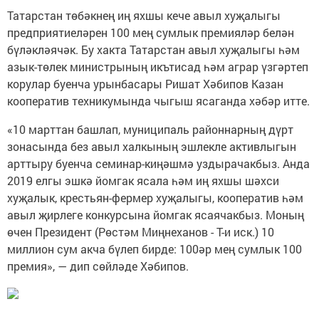
Татарстан төбәкнең иң яхшы кече авыл хуҗалыгы
предприятиеләрен 100 мең сумлык премияләр белән
бүләкләячәк. Бу хакта Татарстан авыл хуҗалыгы һәм
азык-төлек министрының икътисад һәм аграр үзгәртеп
корулар буенча урынбасары Ришат Хәбипов Казан
кооператив техникумында чыгыш ясаганда хәбәр итте.
«10 марттан башлап, муниципаль районнарның дүрт
зонасында без авыл халкының эшлекле активлыгын
арттыру буенча семинар-киңәшмә уздырачакбыз. Анда
2019 елгы эшкә йомгак ясала һәм иң яхшы шәхси
хуҗалык, крестьян-фермер хуҗалыгы, кооператив һәм
авыл җирлеге конкурсына йомгак ясаячакбыз. Моның
өчен Президент (Рөстәм Миңнеханов - Т-и иск.) 10
миллион сум акча бүлеп бирде: 100әр мең сумлык 100
премия», — дип сөйләде Хәбипов.