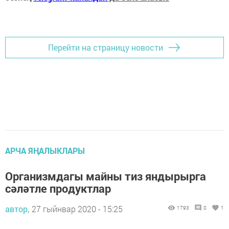
Перейти на страницу новости
АРЧА ЯҢАЛЫКЛАРЫ
Организмдагы майны тиз яндырырга
сәләтле продуктлар
автор,
27 гыйнвар 2020 - 15:25
1793
0
1