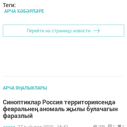
Теги:
АРЧА ХӘБӘРЛӘРЕ
Перейти на страницу новости
АРЧА ЯҢАЛЫКЛАРЫ
Синоптиклар Россия территориясендә
февральнең аномаль җылы булачагын
фаразлый
автор,
27 гыйнвар 2020 - 16:42
1658
0
0