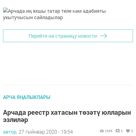
Перейти на страницу новости
АРЧА ЯҢАЛЫКЛАРЫ
Арчада реестр хатасын төзәтү юлларын
эзлиләр
автор,
27 гыйнвар 2020 - 19:54
2355
0
0