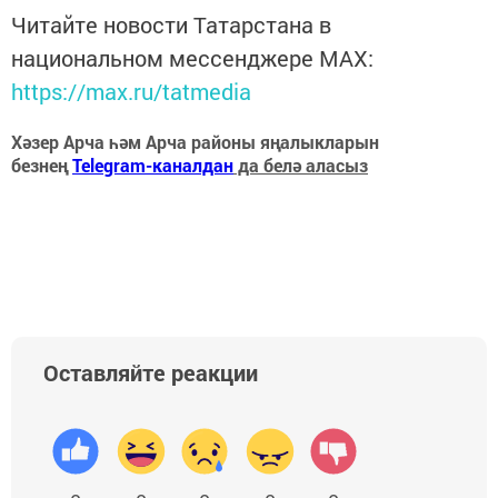
Читайте новости Татарстана в
национальном мессенджере MАХ:
https://max.ru/tatmedia
Хәзер Арча һәм Арча районы яңалыкларын
безнең
Telegram-каналдан
да белә аласыз
Оставляйте реакции