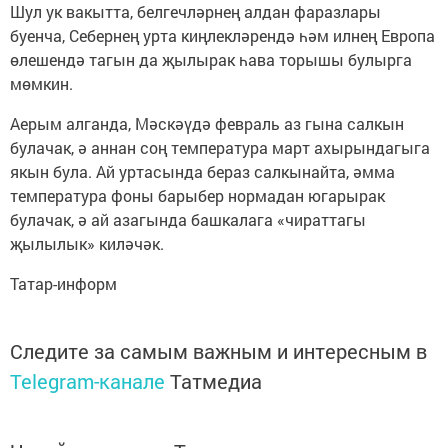
Шул ук вакытта, белгечләрнең алдан фаразлары
буенча, Себернең урта киңлекләрендә һәм илнең Европа
өлешендә тагын да җылырак һава торышы булырга
мөмкин.
Аерым алганда, Мәскәүдә февраль аз гына салкын
булачак, ә аннан соң температура март ахырындагыга
якын була. Ай уртасында бераз салкынайта, әмма
температура фоны барыбер нормадан югарырак
булачак, ә ай азагында башкалага «чираттагы
җылылык» киләчәк.
Татар-информ
Следите за самым важным и интересным в
Telegram-канале
Татмедиа