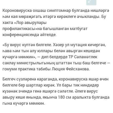
Короновируска охшаш симптомнар булганда нишләргә
һәм кая мөрәҗәгать итәргә кирәклеге ачыкланды. Бу
хакта «Лор авырулары
профилактикасы»на багышланган матбугат
конференциясендә әйтелде.
«Бу вирус күптән билгеле. Хәзер ул мутация кичергән,
һава һәм тын алу юллары белән авырган кешедән
күчәргә мөмкин», — дип белдерде ТР Сәламәтлек
саклау министрылыгының штаттан тыш баш белгече —
гомуми практика табибы Люция Фейсханова.
Белгеч сүзләренә караганда, коронавируска яшәр өчен
билгеле бер шартлар кирәк. Ул бары тик ниндидер
күзәнәк эчендә генә яшәргә сәләтле. Әлеге вирус
авыру кеше янында, якынча 180 см аралыкта булганда
гына күчәргә мөмкин.