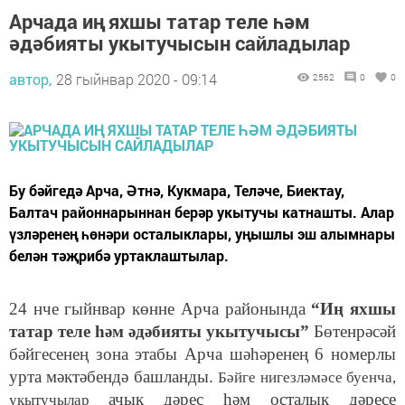
Арчада иң яхшы татар теле һәм
әдәбияты укытучысын сайладылар
автор,
28 гыйнвар 2020 - 09:14
2562
0
0
Бу бәйгедә Арча, Әтнә, Кукмара, Теләче, Биектау,
Балтач районнарыннан берәр укытучы катнашты. Алар
үзләренең һөнәри осталыклары, уңышлы эш алымнары
белән тәҗрибә уртаклаштылар.
24 нче гыйнвар к
өнне Арча районында
“Иң яхшы
татар теле һәм әдәбияты укытучысы”
Бөтенрәсәй
бәйгесенең зона этабы Арча ш
әһәренең 6 номерлы
урта мәктәбендә
башланды
.
Бәйге нигезләмәсе буенча,
ачык дәрес һәм осталык дәресе
укытучылар