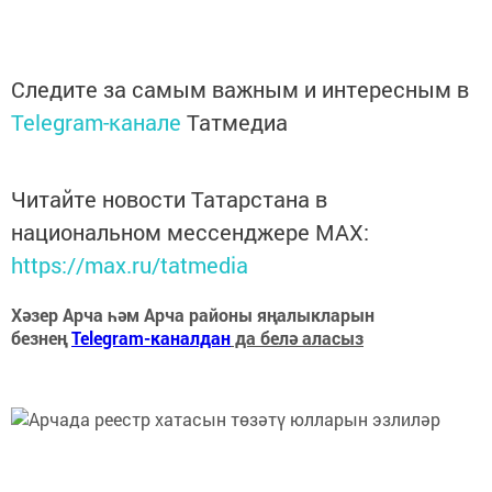
Следите за самым важным и интересным в
Telegram-канале
Татмедиа
Читайте новости Татарстана в
национальном мессенджере MАХ:
https://max.ru/tatmedia
Хәзер Арча һәм Арча районы яңалыкларын
безнең
Telegram-каналдан
да белә аласыз