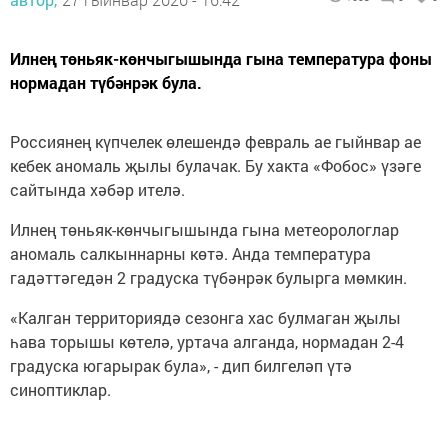
Илнең төньяк-көнчыгышында гына температура фоны
нормадан түбәнрәк була.
Россиянең күпчелек өлешендә февраль ае гыйнвар ае
кебек аномаль җылы булачак. Бу хакта «Фобос» үзәге
сайтында хәбәр ителә.
Илнең төньяк-көнчыгышында гына метеорологлар
аномаль салкыннарны көтә. Анда температура
гадәттәгедән 2 градуска түбәнрәк булырга мөмкин.
«Калган территориядә сезонга хас булмаган җылы
һава торышы көтелә, уртача алганда, нормадан 2-4
градуска югарырак була», - дип билгеләп үтә
синоптиклар.