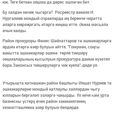
юк. Теге беткән оешма да дөрес эшләгән бит.
Бу хәлдән ничек чыгарга? Росреестр вәкиле И.
Нургалиев мондый очракларда иң беренче чиратта
аларга мөрәҗәгать итәргә киңәш итте. Әмма мәсьәлә
ачык калды.
Район прокуроры Фәнис Шәйхаттаров та эшмәкәрләргә
ярдәм итәргә әзер булуын әйтте. "Гомумән, соңгы
вакытта эшмәкәрләр эшенә төрле тикшерү
оешмаларының кысылуын прокуратура даими күзәтеп
бара.Законсыз тикшерүләргә чик куела",-диде ул.
Утырышта катнашкан район башлыгы Илшат Нуриев та
эшмәкәрләрне мондый катлаулы хәлләрдән чыгу
юлларын бергәләп эзләргә чакырды. Ул кече һәм урта
бизнесны үстерү өчен район хәкимиятенең
хезмәттәшлеккә әзер булуын белдерде.