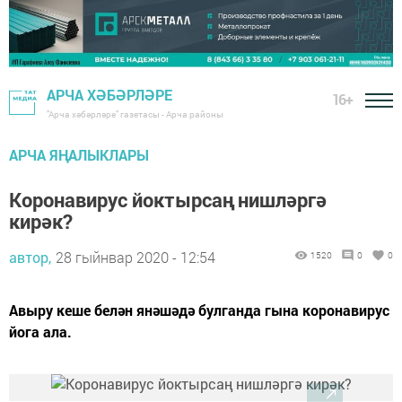
АРЧА ХӘБӘРЛӘРЕ
16+
"Арча хәбәрләре" газетасы - Арча районы
АРЧА ЯҢАЛЫКЛАРЫ
Коронавирус йоктырсаң нишләргә
кирәк?
автор,
28 гыйнвар 2020 - 12:54
1520
0
0
Авыру кеше белән янәшәдә булганда гына коронавирус
йога ала.