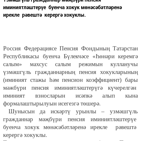
иминиятләштерүе буенча хокук мөнәсәбәтләренә
ирекле рәвештә керергә хокуклы.
Россия Федерациясе Пенсия Фондының Татарстан
Республикасы буенча Бүлекчәсе «Һөнәри керемгә
салым» махсус салым режимын кулланучы
үзмәшгүль гражданнарның пенсия хокукларының
(иминият стажы һәм пенсион коэффициент) бары
мәжбүри пенсия иминиятләштерүгә күчерелгән
иминият взносларын исәпкә алып кына
формалаштырылуын исегезгә төшерә.
Шунысын да искәртү урынлы – узмәшгүль
гражданнар мәҗбүри пенсия иминиятләштерүе
буенча хокук мөнәсәбәтләренә ирекле рәвештә
керергә хокуклы.