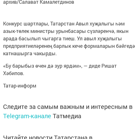
архив/Салават Камалетдинов
Конкурс шартлары, Татарстан Авыл хуҗалыгы һәм
азык-төлек министры урынбасары сүзләренчә, якын
арада басылып чыгарга тиеш. Ул авыл хуҗалыгы
предприятиеләренең барлык кече формаларын бәйгедә
катнашырга чакырды.
«Бу барыбыз өчен дә зур ярдәм», — диде Ришат
Хәбипов.
Татар-информ
Следите за самым важным и интересным в
Telegram-канале
Татмедиа
Читайте новости Татарстана в