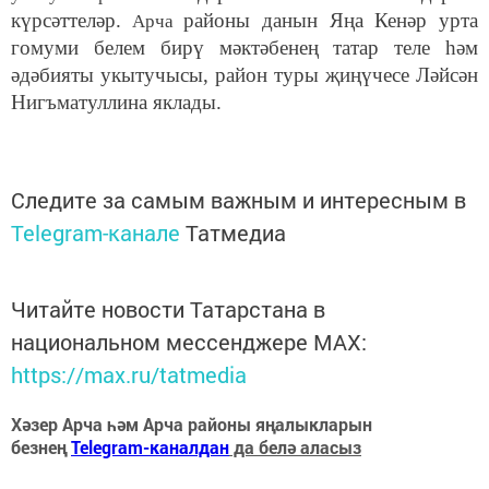
күрсәттеләр.
районы данын Яңа Кенәр урта
Арча
гомуми белем бирү мәктәбенең татар теле һәм
әдәбияты укытучысы, район туры җиңүчесе Ләйсән
Нигъматуллина яклады.
Следите за самым важным и интересным в
Telegram-канале
Татмедиа
Читайте новости Татарстана в
национальном мессенджере MАХ:
https://max.ru/tatmedia
Хәзер Арча һәм Арча районы яңалыкларын
безнең
Telegram-каналдан
да белә аласыз