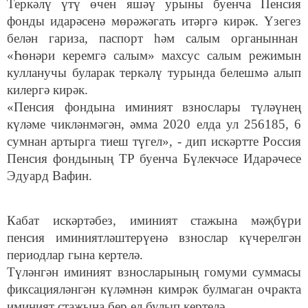
Теркәлү үтү өчен яшәү урыны буенча Пенсия
фонды идарәсенә мөрәжәгать итәргә кирәк. Үзегез
белән гариза, паспорт һәм салым органыннан
«Һөнәри керемгә салым» махсус салым режимын
кулланучы буларак теркәлү турында белешмә алып
килергә кирәк.
«Пенсия фондына иминият взнослары түләүнең
күләме чикләнмәгән, әмма 2020 елда ул 256185, 6
сумнан артырга тиеш түгел», - дип искәртте Россия
Пенсия фондының ТР буенча Бүлекчәсе Идарәчесе
Эдуард Вафин.
Кабат искәртәбез, иминият стажына мәҗбүри
пенсия иминиятләштерүенә взнослар күчерелгән
периодлар гына кертелә.
Түләнгән иминият взносларының гомуми суммасы
фиксацияләнгән күләмнән кимрәк булмаган очракта
иминият стажына бер ел булып кертелә.