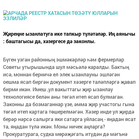
Җиреңне ызанлатуга ике тапкыр түләтәләр. Иң аянычы
: баштагысы да, хәзергесе дә законлы.
Бүген узган районның эшмәкәрләр һәм фермерлар
Советы утырышында шул мәсьәлә каралды. Бактың
исә, моннан берничә ел элек ызанлауны эшләгән
оешма ясап биргән документ хәзерге таләпләргә җавап
бирми икән. Имеш ,ул вакыттагы җир ызанлау
технологиясе белән аны төгәл итеп ясап булмаган.
Законны да бозмаганнар үзе, әмма җир участогы гына
төгәл итеп картага төшерелмәгән. Хәзер инде ул җирдә
берәр нәрсә салырга яки сатарга уйласаң - яңадан ясат
та, яңадан түлә икән. Моны ничек аңларга?
Прокуратурага, судка мөрәҗәгать итүдән дә мәгънә