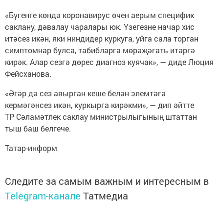
«Бүгенге көндә коронавирус өчен аерым специфик
саклану, дәвалау чаралары юк. Үзегезне начар хис
итәсез икән, яки ниндидер куркуга, уйга сала торган
симптомнар булса, табибларга мөрәҗәгать итәргә
кирәк. Алар сезгә дөрес диагноз куячак», — диде Люция
Фейсханова.
«Әгәр дә сез авырган кеше белән элемтәгә
кермәгәнсез икән, куркырга кирәкми», — дип әйтте
ТР Сәламәтлек саклау министрылыгының штаттан
тыш баш белгече.
Татар-информ
Следите за самым важным и интересным в
Telegram-канале
Татмедиа