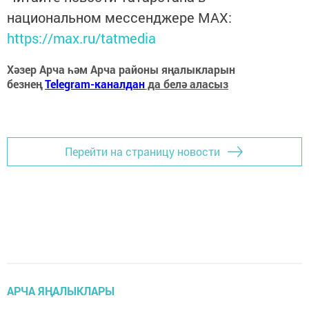
национальном мессенджере MАХ:
https://max.ru/tatmedia
Хәзер Арча һәм Арча районы яңалыкларын
безнең
Telegram-каналдан
да белә аласыз
Перейти на страницу новости
АРЧА ЯҢАЛЫКЛАРЫ