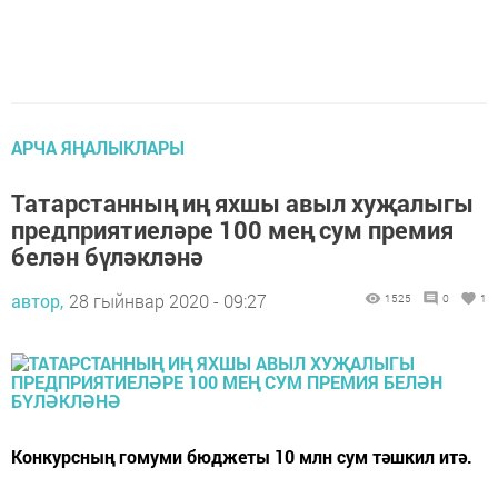
АРЧА ЯҢАЛЫКЛАРЫ
Татарстанның иң яхшы авыл хуҗалыгы
предприятиеләре 100 мең сум премия
белән бүләкләнә
автор,
28 гыйнвар 2020 - 09:27
1525
0
1
Конкурсның гомуми бюджеты 10 млн сум тәшкил итә.