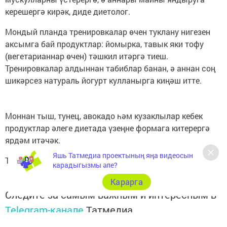
керешергә кирәк, диде диетолог.
Мондый планда тренировкалар өчен туклану нигезен
аксымга бай продуктлар: йомырка, тавык яки тофу
(вегетарианнар өчен) тәшкил итәргә тиеш.
Тренировкалар алдыннан табиблар банан, ә аннан соң
шикәрсез натураль йогурт кулланырга киңәш итте.
Моннан тыш, тунец, авокадо һәм кузаклылар кебек
продуктлар әлеге диетада үзеңне формага китерергә
ярдәм итәчәк.
Яшь Татмедиа проектының яңа видеосын
Татар-информ
карадыгызмы әле?
Карарга
Следите за самым важным и интересным в
Telegram-канале
Татмедиа