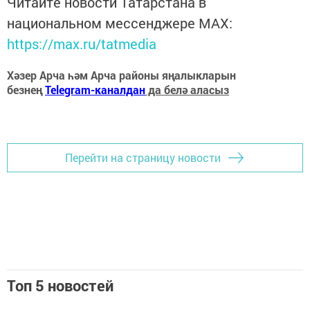
Читайте новости Татарстана в
национальном мессенджере MАХ:
https://max.ru/tatmedia
Хәзер Арча һәм Арча районы яңалыкларын
безнең
Telegram-каналдан
да белә аласыз
Перейти на страницу новости
Топ 5 новостей