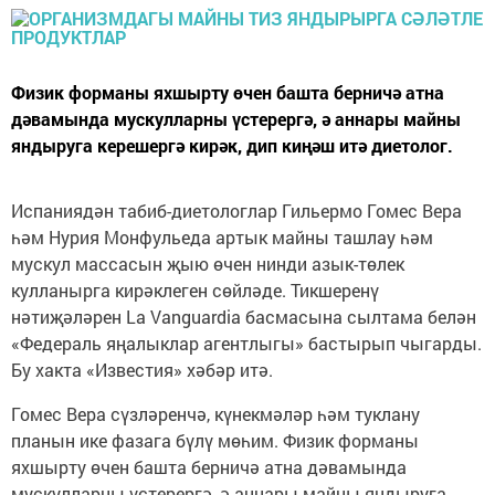
Физик форманы яхшырту өчен башта берничә атна
дәвамында мускулларны үстерергә, ә аннары майны
яндыруга керешергә кирәк, дип киңәш итә диетолог.
Испаниядән табиб-диетологлар Гильермо Гомес Вера
һәм Нурия Монфульеда артык майны ташлау һәм
мускул массасын җыю өчен нинди азык-төлек
кулланырга кирәклеген сөйләде. Тикшеренү
нәтиҗәләрен La Vanguardia басмасына сылтама белән
«Федераль яңалыклар агентлыгы» бастырып чыгарды.
Бу хакта «Известия» хәбәр итә.
Гомес Вера сүзләренчә, күнекмәләр һәм туклану
планын ике фазага бүлү мөһим. Физик форманы
яхшырту өчен башта берничә атна дәвамында
мускулларны үстерергә, ә аннары майны яндыруга