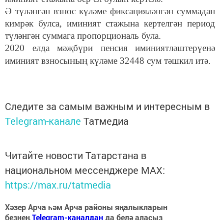
Ә түләнгән взнос күләме фиксацияләнгән суммадан
кимрәк булса, иминият стажына кертелгән период
түләнгән суммага пропорциональ була.
2020 елда мәҗбүри пенсия иминиятләштерүенә
ның
иминият взносы
күләме 32448 сум тәшкил итә.
Следите за самым важным и интересным в
Telegram-канале
Татмедиа
Читайте новости Татарстана в
национальном мессенджере MАХ:
https://max.ru/tatmedia
Хәзер Арча һәм Арча районы яңалыкларын
безнең
Telegram-каналдан
да белә аласыз