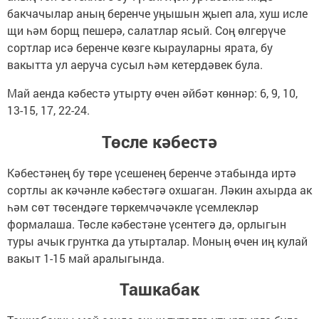
бакчачылар аның беренче уңышын җыеп ала, хуш исле
щи һәм борщ пешерә, салатлар ясый. Соң өлгерүче
сортлар исә беренче көзге кырауларны ярата, бу
вакытта ул аеруча сусыл һәм кетердәвек була.
Май аенда кәбестә утырту өчен әйбәт көннәр: 6, 9, 10,
13-15, 17, 22-24.
Төсле кәбестә
Кәбестәнең бу төре үсешенең беренче этабында иртә
сортлы ак кәчәнле кәбестәгә охшаган. Ләкин ахырда ак
һәм сөт төсендәге төркемчәчәкле үсемлекләр
формалаша. Төсле кәбестәне үсентегә дә, орлыгын
туры ачык грунтка да утырталар. Моның өчен иң кулай
вакыт 1-15 май аралыгында.
Ташкабак