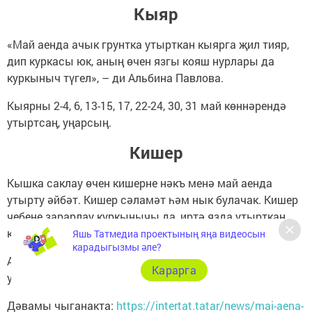
Кыяр
«Май аенда ачык грунтка утырткан кыярга җил тияр,
дип куркасы юк, аның өчен язгы кояш нурлары да
куркыныч түгел», – ди Альбина Павлова.
Кыярны 2-4, 6, 13-15, 17, 22-24, 30, 31 май көннәрендә
утыртсаң, уңарсың.
Кишер
Кышка саклау өчен кишерне нәкъ менә май аенда
утырту әйбәт. Кишер сәламәт һәм нык булачак. Кишер
чебене зарарлау куркынычы да, иртә язда утырткан
кишергә караганда, әзрәк.
Яшь Татмедиа проектының яңа видеосын
карадыгызмы әле?
Аны майның 1, 2, 5-7, 15, 19, 20, 23, 24, 27, 28 көннәрендә
Карарга
утырту зарур.
Дәвамы чыганакта:
https://intertat.tatar/news/mai-aena-