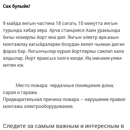
Сак булыйк!
9 майда янгын частена 18 сәгать 10 минутта янгын
турында хәбәр керә. Арча станциясе Азин урамында
6нчы номерлы йорт яна дип. Янгын электр җиһазын
монтажлау кагыйдәләрен бозудан килеп чыккан дигән
фараз бар. Янгынчылар күрше йортларны саклап кала
алдылар. Йорт яраксыз хәлгә килде. Иң мөһиме-үлем-
китем юк.
Место пожара: чердачные помещения дома,
сарая и гаража.
Предварительная причина пожара – нарушение правил
монтажа электрооборудования.
Следите за самым важным и интересным в