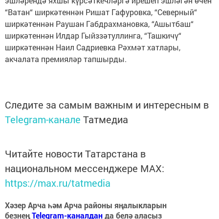
эшләрендә яхшы күрсәткечләргә ирешеп эшләгән өчен
“Ватан“ ширкәтеннән Ришат Гафуровка, “Северный“
ширкәтеннән Раушан Габдрахмановка, “Ашытбаш“
ширкәтеннән Илдар Гыйззәтуллинга, “Ташкичү“
ширкәтеннән Наил Садриевка Рәхмәт хатлары,
акчалата премияләр тапшырды.
Следите за самым важным и интересным в
Telegram-канале
Татмедиа
Читайте новости Татарстана в
национальном мессенджере MАХ:
https://max.ru/tatmedia
Хәзер Арча һәм Арча районы яңалыкларын
безнең
Telegram-каналдан
да белә аласыз