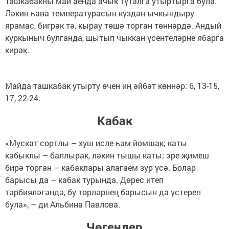
Ташкабакны май аенда ачык түтәлгә утыртырга була.
Ләкин һава температурасын күздән ычкындыру
ярамас, бигрәк тә, кырау төшә торган төннәрдә. Андый
куркыныч булганда, шытып чыккан үсентеләрне ябарга
кирәк.
Майда ташкабак утырту өчен иң әйбәт көннәр: 6, 13-15,
17, 22-24.
Кабак
«Мускат сортлы – хуш исле һәм йомшак; каты
кабыклы – баллырак, ләкин тышы каты; эре җимеш
бирә торган – кабаклары алагаем зур үсә. Болар
барысы да – кабак турында. Дөрес итеп
тәрбияләгәндә, бу төрләрнең барысын да үстереп
була», – ди Альбина Павлова.
Чөгендер