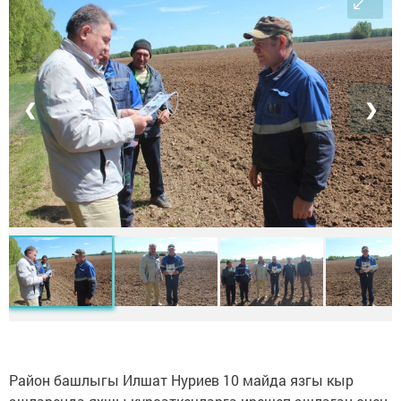
❮
❯
Район башлыгы Илшат Нуриев 10 майда язгы кыр