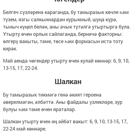
Белгеч сүзләренә караганда, бу тамыразык көчле һәм
түзем, язгы салкыннардан курыкмый, шуңа күрә,
тыныч күңел белән, аны ачык түтәлгә утыртырга була.
Утырту өчен орлык сайлаганда, берничә факторны:
өлгерү вакыты, тәме, төсе һәм формасын истә тоту
кирәк.
Май аенда чөгендер утырту өчен кулай көннәр: 6, 9, 10,
13-15, 17, 22-24.
Шалкан
Бу тамыразык тикмәгә генә әкият героена
әверелмәгән, әлбәттә. Аны файдалы үзлекләре, зур
булуы һәм тәме өчен яраталар.
Шалкан утырту өчен иң әйбәт вакыт: 6, 9, 10, 13-15, 17,
22-24 май көннәре.