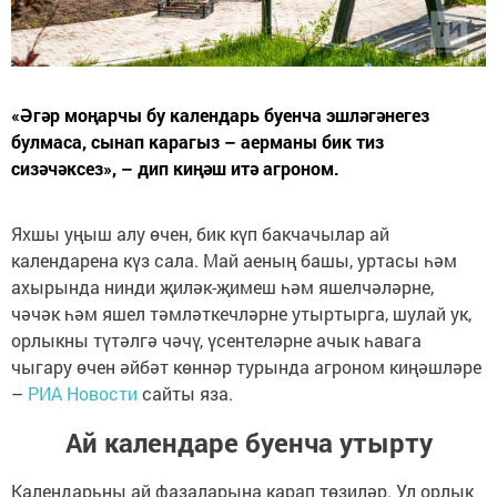
«Әгәр моңарчы бу календарь буенча эшләгәнегез
булмаса, сынап карагыз – аерманы бик тиз
сизәчәксез», – дип киңәш итә агроном.
Яхшы уңыш алу өчен, бик күп бакчачылар ай
календарена күз сала. Май аеның башы, уртасы һәм
ахырында нинди җиләк-җимеш һәм яшелчәләрне,
чәчәк һәм яшел тәмләткечләрне утыртырга, шулай ук,
орлыкны түтәлгә чәчү, үсентеләрне ачык һавага
чыгару өчен әйбәт көннәр турында агроном киңәшләре
–
РИА Новости
сайты яза.
Ай календаре буенча утырту
Календарьны ай фазаларына карап төзиләр. Ул орлык