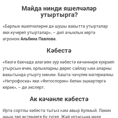
Майда нинди яшелчәләр
утыртырга?
«Барлык яшелчәләрне дә шушы вакытта утырталар
яки күчереп утырталар», – дип ачыклык кертә
агроном
Альбина Павлова
.
Кәбестә
«Көзгә бакчада алагаем зур кәбестә кәчәннәре кукраеп
утырсын өчен, орлыкларны дөрес сайлау һәм аларны
вакытында утырту мөһим. Башта чәчүлек материалны
«Нитрофоска» яки «Фитоспорин» белән эшкәртергә
кирәк», – ди эксперт.
Ак кәчәнле кәбестә
Иртә сортлы кәбестә тыгыз һәм авыр булмый. Ләкин
аның төп өстенлеге бу түгел. Җәй уртасына инде