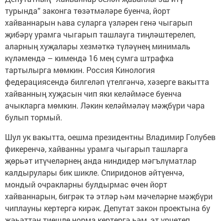
турында” законга төзәтмәләре буенча, йорт
хайваннарын һава суларга үзләрен генә чыгарып
җибәрү урамга чыгарып ташлауга тиңләштерелеп,
аларның хуҗалары хезмәткә түләүнең минималь
күләмендә – кимендә 16 мең сумга штрафка
тартылырга мөмкин. Россия Кинология
федерациясендә билгеләп үтелгәнчә, хәзерге вакытта
хайванның хуҗасын чип яки келәймәсе буенча
ачыкларга мөмкин. Ләкин келәймәләү мәҗбүри чара
булып тормый.
Шул ук вакытта, оешма президентны Владимир Голубев
фикеренчә, хайванны урамга чыгарып ташларга
җөрьәт итүчеләрнең анда ниндидер мәгълүматлар
калдырулары бик шикле. Спиридонов әйтүенчә,
мондый очракларны булдырмас өчен йорт
хайваннарын, бигрәк тә этләр һәм мәчеләрне мәҗбүри
чиплауны кертергә кирәк. Депутат закон проектына бу
җәһәттән тиешле норма кертергә һәм, эт үрчетеп