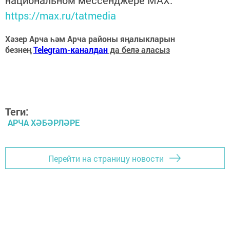
национальном мессенджере MАХ:
https://max.ru/tatmedia
Хәзер Арча һәм Арча районы яңалыкларын
безнең
Telegram-каналдан
да белә аласыз
Теги:
АРЧА ХӘБӘРЛӘРЕ
Перейти на страницу новости