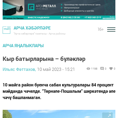
АРЧА ХӘБӘРЛӘРЕ
16+
"Арча хәбәрләре" газетасы - Арча районы
АРЧА ЯҢАЛЫКЛАРЫ
Кыр батырларына – бүләкләр
Ильяс Фәттахов,
10 май 2023 - 15:21
1198
0
0
10 майга район буенча сабан культуралары 84 процент
мәйданда чәчелде. “Төрнәле-Пошалым“ ширкәтендә әле
чәчү башланмаган.