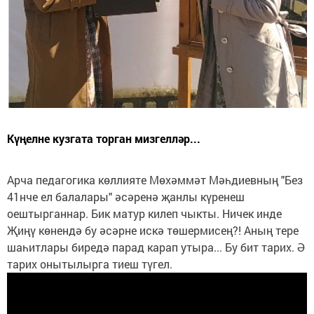
Күңелне кузгата торган мизгелләр...
Арча педагогика көллияте Мөхәммәт Мәһдиевның "Без
41нче ел балалары" әсәренә җанлы күренеш
оештырганнар. Бик матур килеп чыкты. Ничек инде
Җиңү көнендә бу әсәрне искә төшермисең?! Аның тере
шаһитлары биредә парад карап утыра... Бу бит тарих. Ә
тарих онытылырга тиеш түгел.