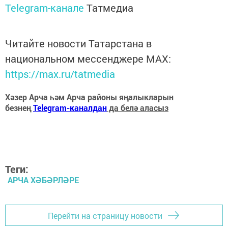
Telegram-канале
Татмедиа
Читайте новости Татарстана в
национальном мессенджере MАХ:
https://max.ru/tatmedia
Хәзер Арча һәм Арча районы яңалыкларын
безнең
Telegram-каналдан
да белә аласыз
Теги:
АРЧА ХӘБӘРЛӘРЕ
Перейти на страницу новости