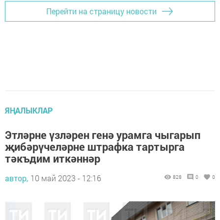
Перейти на страницу новости
ЯҢАЛЫКЛАР
Этләрне үзләрен генә урамга чыгарып
җибәрүчеләрне штрафка тартырга
тәкъдим иткәннәр
автор,
10 май 2023 - 12:16
828
0
0