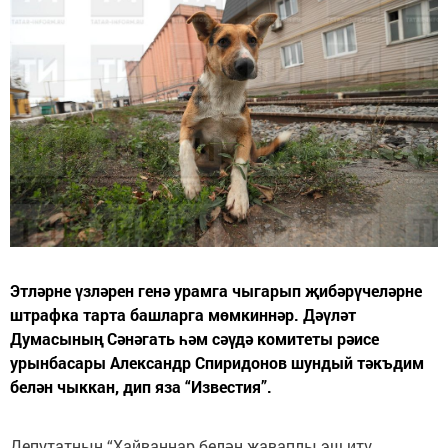
Этләрне үзләрен генә урамга чыгарып җибәрүчеләрне
штрафка тарта башларга мөмкиннәр. Дәүләт
Думасының Сәнәгать һәм сәүдә комитеты рәисе
урынбасары Александр Спиридонов шундый тәкъдим
белән чыккан, дип яза “Известия”.
Депутатның “Хайваннар белән җаваплы эш итү