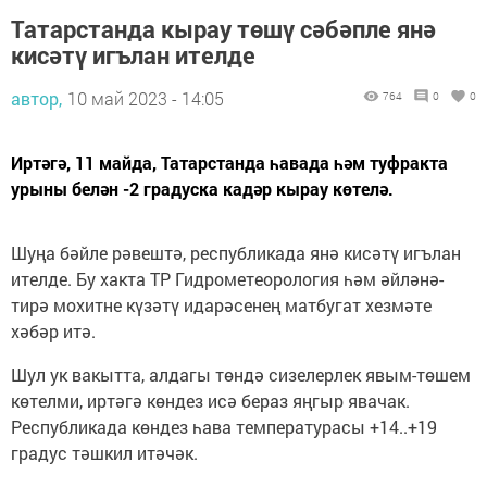
Татарстанда кырау төшү сәбәпле янә
кисәтү игълан ителде
автор,
10 май 2023 - 14:05
764
0
0
Иртәгә, 11 майда, Татарстанда һавада һәм туфракта
урыны белән -2 градуска кадәр кырау көтелә.
Шуңа бәйле рәвештә, республикада янә кисәтү игълан
ителде. Бу хакта ТР Гидрометеорология һәм әйләнә-
тирә мохитне күзәтү идарәсенең матбугат хезмәте
хәбәр итә.
Шул ук вакытта, алдагы төндә сизелерлек явым-төшем
көтелми, иртәгә көндез исә бераз яңгыр явачак.
Республикада көндез һава температурасы +14..+19
градус тәшкил итәчәк.