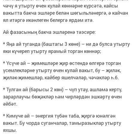
чәчү я утырту өчен кулай көннәрне күрсәтә, кайсы
вакытта бакча эшләре белән шөгыльләнергә, ә кайчан
ял итәргә икәнлеген белергә ярдәм итә.
Ай фазасының бакча эшләренә тәэсире:
* Яңа ай туганда (баштагы 3 көне) – ни дә булса утырту
яки күчереп утырту ярамый торган көннәр;
* Үсүче ай – җимешләре җир өстендә өлгерә торган
үсемлекләрне утырту өчен кулай вакыт, бу – җиләк,
җиләк-җимешләр, кайбер яшелчәләр, чәчәкләр һ.б.
* Тулган ай (барысы 2 көн) – чүп утау, ашлама кертү,
зарарлаучы бөҗәкләр һәм чирләрдән эшкәртү өчен
әйбәт.
* Кимүче ай – энергия түбән таба, җиргә юнәлгән
вакыт. Бу чорда суганчалар, тамыразыклар утырту
яхшы.