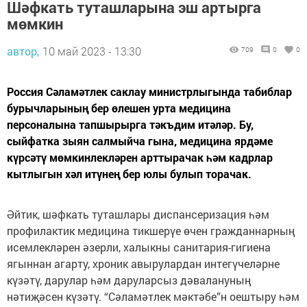
Шәфкать туташларына эш артырга
мөмкин
автор,
10 май 2023 - 13:30
709
0
0
Россия Сәламәтлек саклау министрлыгында табиблар
бурычларының бер өлешен урта медицина
персоналына тапшырырга тәкъдим итәләр. Бу,
сыйфатка зыян салмыйча гына, медицина ярдәме
күрсәтү мөмкинлекләрен арттырачак һәм кадрлар
кытлыгын хәл итүнең бер юлы булып торачак.
Әйтик, шәфкать туташлары диспансеризация һәм
профилактик медицина тикшерүе өчен гражданнарның
исемлекләрен әзерли, халыкны санитария-гигиена
ягыннан агарту, хроник авырулардан интегүчеләрне
күзәтү, дарулар һәм даруларсыз дәвалануның
нәтиҗәсен күзәтү. “Сәламәтлек мәктәбе”н оештыру һәм