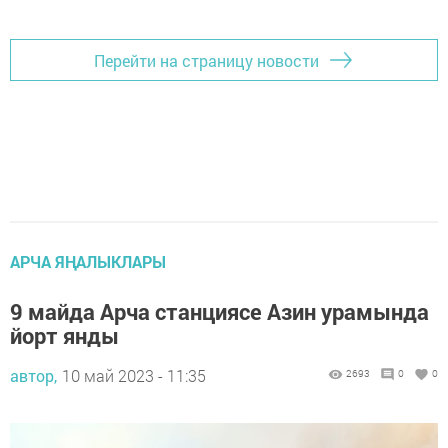
Перейти на страницу новости
АРЧА ЯҢАЛЫКЛАРЫ
9 майда Арча станциясе Азин урамында
йорт янды
автор,
10 май 2023 - 11:35
2693
0
0