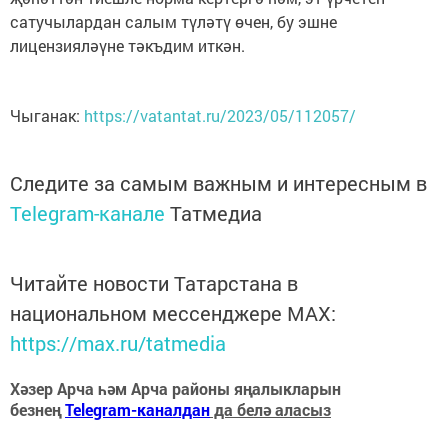
сатучылардан салым түләтү өчен, бу эшне
лицензияләүне тәкъдим иткән.
Чыганак:
https://vatantat.ru/2023/05/112057/
Следите за самым важным и интересным в
Telegram-канале
Татмедиа
Читайте новости Татарстана в
национальном мессенджере MАХ:
https://max.ru/tatmedia
Хәзер Арча һәм Арча районы яңалыкларын
безнең
Telegram-каналдан
да белә аласыз