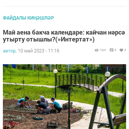
ФАЙДАЛЫ КИҢӘШЛӘР
Май аена бакча календаре: кайчан нәрсә
утырту отышлы?(»Интертат»)
автор,
10 май 2023 - 11:16
1241
0
0