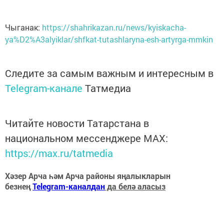
Чыганак:
https://shahrikazan.ru/news/kyiskacha-
ya%D2%A3alyiklar/shfkat-tutashlaryna-esh-artyrga-mmkin
Следите за самым важным и интересным в
Telegram-канале
Татмедиа
Читайте новости Татарстана в
национальном мессенджере MАХ:
https://max.ru/tatmedia
Хәзер Арча һәм Арча районы яңалыкларын
безнең
Telegram-каналдан
да белә аласыз