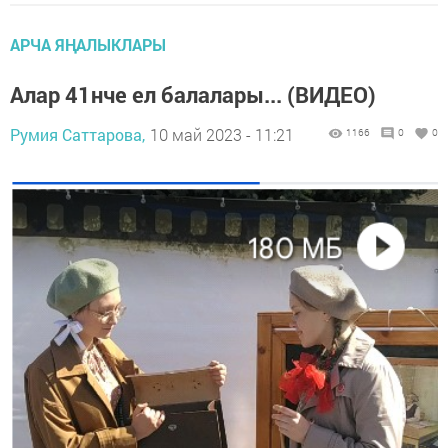
АРЧА ЯҢАЛЫКЛАРЫ
Алар 41нче ел балалары... (ВИДЕО)
Румия Саттарова,
10 май 2023 - 11:21
1166
0
0