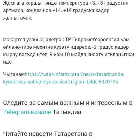
Җомгага каршы төндә температура +3..+8 градустан
артмаса, көндез исә +14..+19 градуска кадәр
җылытачак.
Искәртеп узабыз, элегрәк ТР Гидрометеорология һәм
әйләнә-тирә мохитне күзәтү идарәсе, -5 градус кадәр
кырау вәгъдә итеп, 9 һәм 10 майда кисәтү игълан иткән
иде.
Чыганак:
https://tatar-inform.tatar/news/tatarstanda-
kyrau-tosu-sabaple-yana-kisatu-iglan-itelde-5870795
Следите за самым важным и интересным в
Telegram-канале
Татмедиа
Читайте новости Татарстана в