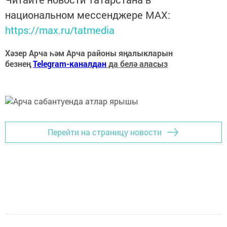
национальном мессенджере MАХ:
https://max.ru/tatmedia
Хәзер Арча һәм Арча районы яңалыкларын
безнең
Telegram-каналдан
да белә аласыз
Перейти на страницу новости