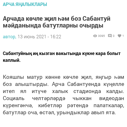
АРЧА ЯҢАЛЫКЛАРЫ
Арчада көчле җил һәм боз Сабантуй
мәйданында батутларны очырды
автор,
13 июнь 2021 - 16:22
3095
0
1
Сабантуйның иң кызган вакытында күкне кара болыт
каплый.
Кояшлы матур көнне көчле җил, яңгыр һәм
боз алыштырды. Арча Сабантуенда күңелле
итеп ял итүче халык стадионда калды.
Социаль челтәрләрдә чыккан видеодан
күренгәнчә, кибетләр рәтендә палаткалар,
батутлар оча, өстәл, урындыклар авып ята.