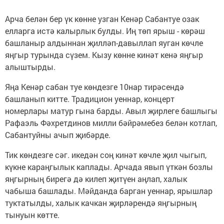
Арча белән бер үк көнне узган Кенәр Сабантуе озак
елларга истә калырлык булды. Иң төп ярыш - көрәш
башланыр алдыннан җилләп-давыллап яуган көчле
яңгыр турында сүзем. Кызу көнне кинәт кенә яңгыр
алыштырды.
Яңа Кенәр сабан туе көндезге 10нар тирәсендә
башланып китте. Традицион уеннар, концерт
номерлары матур гына барды. Авыл җирлеге башлыгы
Рафаэль Фәхретдинов милли бәйрәмебез белән котлап,
Сабантуйны ачып җибәрде.
Тик көндезге сәг. икедән соң кинәт көчле җил чыгып,
күкне караңгылык каплады. Арчада явып үткән бозлы
яңгырның бирегә дә килеп җитүен аңлап, халык
чабыша башлады. Мәйданда барган уеннар, ярышлар
туктатылды, халык качкан җирләрендә яңгырның
тынуын көтте.