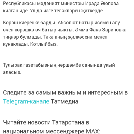
Республикасы мәдәният министры Ирада Әюпова
килгән иде. Ул да изге теләкләрен җиткерде.
Көрәш киеренке барды. Абсолют батыр исемен алу
өчен көрәшкә өч батыр чыкты. Әмма Фаяз Зариповка
тиңнәр булмады. Тәкә аның җилкәсенә менеп
кунаклады. Котлыйбыз.
Тулырак газетабызның чәршәмбе санында укый
аласыз.
Следите за самым важным и интересным в
Telegram-канале
Татмедиа
Читайте новости Татарстана в
национальном мессенджере MАХ: