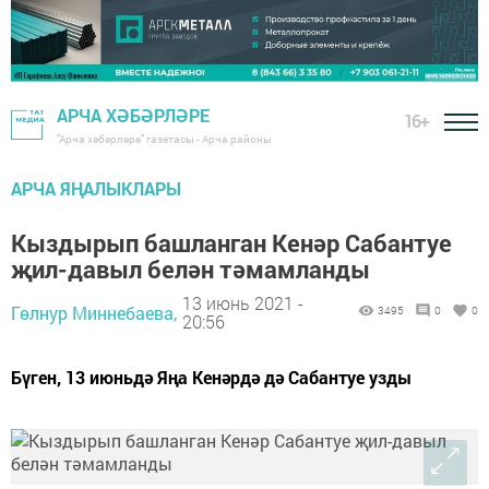
АРЧА ХӘБӘРЛӘРЕ
16+
"Арча хәбәрләре" газетасы - Арча районы
АРЧА ЯҢАЛЫКЛАРЫ
Кыздырып башланган Кенәр Сабантуе
җил-давыл белән тәмамланды
13 июнь 2021 -
Гөлнур Миннебаева,
3495
0
0
20:56
Бүген, 13 июньдә Яңа Кенәрдә дә Сабантуе узды