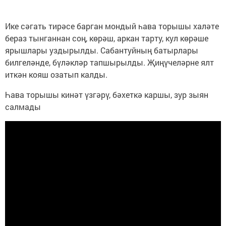
Ике сәгать тирәсе барган мондый һава торышы халәте
бераз тынганнан соң, көрәш, аркан тарту, кул көрәше
ярышлары уздырылды. Сабантуйның батырлары
билгеләнде, бүләкләр тапшырылды. Җиңүчеләрне ялт
иткән кояш озатып калды.
Һава торышы кинәт үзгәрү, бәхеткә каршы, зур зыян
салмады