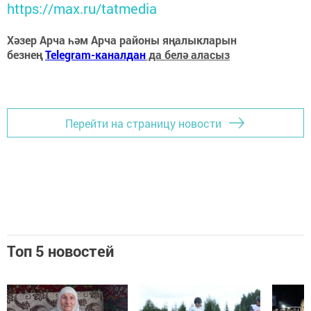
https://max.ru/tatmedia
Хәзер Арча һәм Арча районы яңалыкларын
безнең
Telegram-каналдан
да белә аласыз
Перейти на страницу новости
Топ 5 новостей