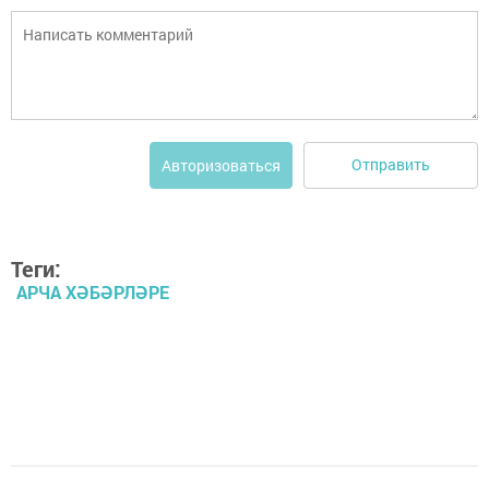
Отправить
Авторизоваться
Теги:
АРЧА ХӘБӘРЛӘРЕ