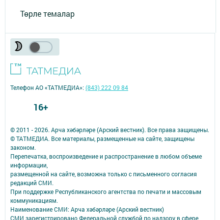
Төрле темалар
Телефон АО «ТАТМЕДИА»:
(843) 222 09 84
16+
© 2011 - 2026. Арча хәбәрләре (Арский вестник). Все права защищены.
© ТАТМЕДИА. Все материалы, размещенные на сайте, защищены
законом.
Перепечатка, воспроизведение и распространение в любом объеме
информации,
размещенной на сайте, возможна только с письменного согласия
редакций СМИ.
При поддержке Республиканского агентства по печати и массовым
коммуникациям.
Наименование СМИ: Арча хәбәрләре (Арский вестник)
СМИ зарегистрировано Федеральной службой по надзору в сфере