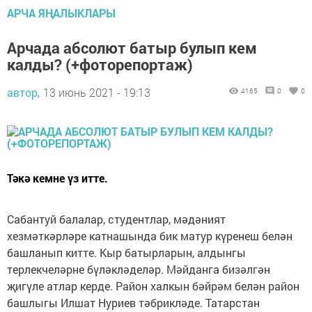
АРЧА ЯҢАЛЫКЛАРЫ
Арчада абсолют батыр булып кем
калды? (+фоторепортаж)
автор,
13 июнь 2021 - 19:13
4165
0
0
Тәкә кемне үз итте.
Сабантуй балалар, студентлар, мәдәният
хезмәткәрләре катнашында бик матур күренеш белән
башланып китте. Кыр батырларын, алдынгы
терлекчеләрне бүләкләделәр. Мәйданга бизәлгән
җигүле атлар керде. Район халкын бәйрәм белән район
башлыгы Илшат Нуриев тәбрикләде. Татарстан