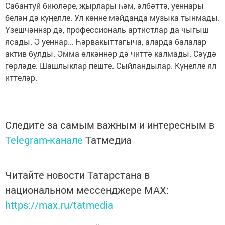
Сабантуй биюләре, җырлары һәм, әлбәттә, уеннары
белән дә күңелле. Ул көнне мәйданда музыка тынмады.
Үзешчәннзр дә, профессиональ артистлар да чыгыш
ясады. Ә уеннар... Һәрвакыттагыча, аларда балалар
актив булды. Әмма өлкәннәр дә читтә калмады. Сәүдә
гөрләде. Шашлыклар пеште. Сыйландылар. Күңелле ял
иттеләр.
Следите за самым важным и интересным в
Telegram-канале
Татмедиа
Читайте новости Татарстана в
национальном мессенджере MАХ:
https://max.ru/tatmedia