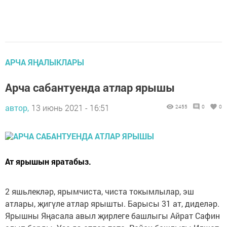
АРЧА ЯҢАЛЫКЛАРЫ
Арча сабантуенда атлар ярышы
автор,
13 июнь 2021 - 16:51
2455
0
0
Ат ярышын яратабыз.
2 яшьлекләр, ярымчиста, чиста токымлылар, эш
атлары, җигүле атлар ярышты. Барысы 31 ат, диделәр.
Ярышны Яңасала авыл җирлеге башлыгы Айрат Сафин