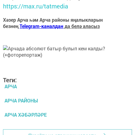
https://max.ru/tatmedia
Хәзер Арча һәм Арча районы яңалыкларын
безнең
Telegram-каналдан
да белә аласыз
Теги:
АРЧА
АРЧА РАЙОНЫ
АРЧА ХӘБӘРЛӘРЕ