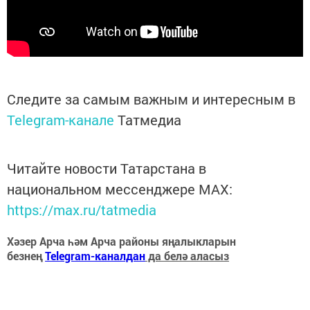
Следите за самым важным и интересным в
Telegram-канале
Татмедиа
Читайте новости Татарстана в
национальном мессенджере MАХ:
https://max.ru/tatmedia
Хәзер Арча һәм Арча районы яңалыкларын
безнең
Telegram-каналдан
да белә аласыз