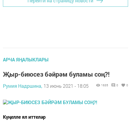
Перейти на страницу новости
АРЧА ЯҢАЛЫКЛАРЫ
Җыр-биюсез бәйрәм буламы соң?!
Румия Надршина,
13 июнь 2021 - 18:05
1635
0
0
Күңелле ял иттеләр