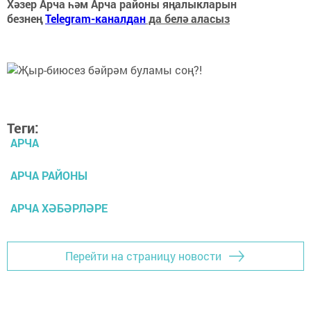
Хәзер Арча һәм Арча районы яңалыкларын
безнең
Telegram-каналдан
да белә аласыз
Теги:
АРЧА
АРЧА РАЙОНЫ
АРЧА ХӘБӘРЛӘРЕ
Перейти на страницу новости