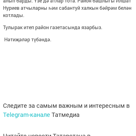
алып барды. Үзе дә атлар тота. Район башлыгы Илшат
Нуриев атчыларны һәм сабантуй халкын бәйрәм белән
котлады.
Тулырак итеп район газетасында язарбыз.
Нәтиҗәләр түбәндә.
Следите за самым важным и интересным в
Telegram-канале
Татмедиа
Читайте новости Татарстана в