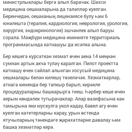
министрлыклары бергә алып барачак. Шәхси
медицина оешмаларына да таләпләр куелган.
Беренчедән, оешманың лицензиясе булу һәм 6
юнәлештә (терапия, кардиология, неврология, урология,
хирургия, эндокринология) эшчәнлек алып баруы
сорала. Мәҗбүри медицина иминияте территориаль
программасында катнашуы да исәпкә алына.
Бер кешегә күрсәткән хезмәт өчен аена 14 меңнән
сумнан артык акча түләү каралган. Пилот проектта
катнашу өчен сайлап алынган хосусый медицина
оешмалары белән килешү төзеләчәк. Хезмәткәрләр,
атнага кимендә бер тапкыр барып, кирәкле
процедураларны башкарырга тиеш. Һәрбер кеше өчен
аерым көндәлек тутырачаклар. Алар вазифасына кан
тамырына яки мускулга укол кадау, бәвел агу өчен
куелган катетерларны карау, урын өстендә
ятучыларның тәнендәге җәрәхәтләрне дәвалау һәм
башка хезмәтләр керә.