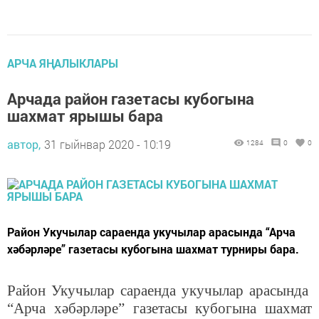
АРЧА ЯҢАЛЫКЛАРЫ
Арчада район газетасы кубогына
шахмат ярышы бара
автор,
31 гыйнвар 2020 - 10:19
1284
0
0
Район Укучылар сараенда укучылар арасында “Арча
хәбәрләре” газетасы кубогына шахмат турниры бара.
Район Укучылар сараенда укучылар арасында
“Арча хәбәрләре” газетасы кубогына шахмат