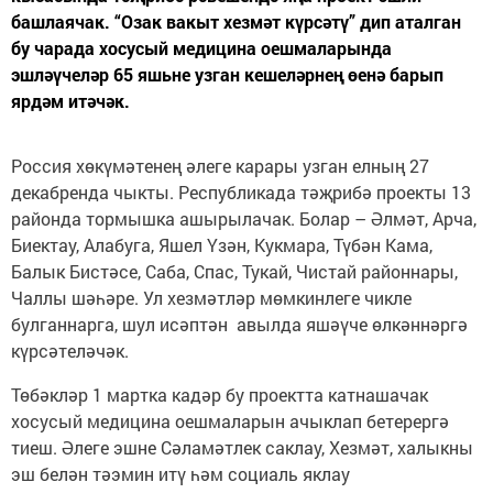
башлаячак. “Озак вакыт хезмәт күрсәтү” дип аталган
бу чарада хосусый медицина оешмаларында
эшләүчеләр 65 яшьне узган кешеләрнең өенә барып
ярдәм итәчәк.
Россия хөкүмәтенең әлеге карары узган елның 27
декабренда чыкты. Республикада тәҗрибә проекты 13
районда тормышка ашырылачак. Болар – Әлмәт, Арча,
Биектау, Алабуга, Яшел Үзән, Кукмара, Түбән Кама,
Балык Бистәсе, Саба, Спас, Тукай, Чистай районнары,
Чаллы шәһәре. Ул хезмәтләр мөмкинлеге чикле
булганнарга, шул исәптән авылда яшәүче өлкәннәргә
күрсәтеләчәк.
Төбәкләр 1 мартка кадәр бу проектта катнашачак
хосусый медицина оешмаларын ачыклап бетерергә
тиеш. Әлеге эшне Сәламәтлек саклау, Хезмәт, халыкны
эш белән тәэмин итү һәм социаль яклау