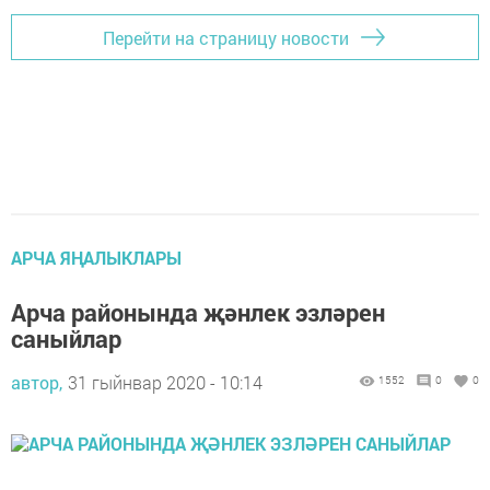
Перейти на страницу новости
АРЧА ЯҢАЛЫКЛАРЫ
Арча районында җәнлек эзләрен
саныйлар
автор,
31 гыйнвар 2020 - 10:14
1552
0
0