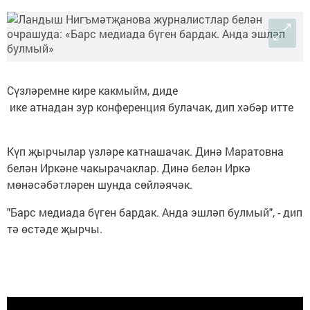
Сүзләремне кире какмыйм, диде
ике атнадан зур конференция булачак, дип хәбәр итте
Күп җырчылар үзләре катнашачак. Динә Маратовна
белән Иркәне чакырачаклар. Динә белән Иркә
мөнәсәбәтләрен шунда сөйләячәк.
"Барс медиада бүген бардак. Анда эшләп булмый", - дип
тә өстәде җырчы.