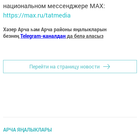
национальном мессенджере MАХ:
https://max.ru/tatmedia
Хәзер Арча һәм Арча районы яңалыкларын
безнең
Telegram-каналдан
да белә аласыз
Перейти на страницу новости
АРЧА ЯҢАЛЫКЛАРЫ