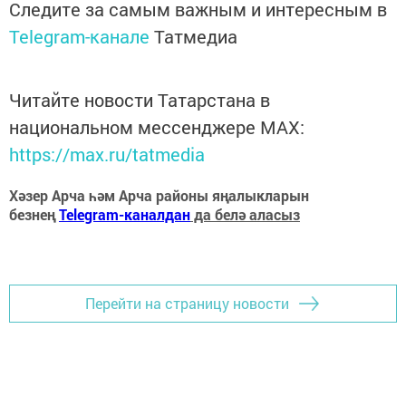
Следите за самым важным и интересным в
Telegram-канале
Татмедиа
Читайте новости Татарстана в
национальном мессенджере MАХ:
https://max.ru/tatmedia
Хәзер Арча һәм Арча районы яңалыкларын
безнең
Telegram-каналдан
да белә аласыз
Перейти на страницу новости