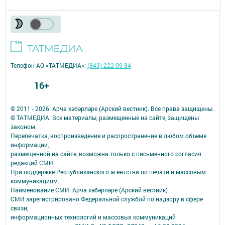
Телефон АО «ТАТМЕДИА»:
(843) 222 09 84
16+
© 2011 - 2026. Арча хәбәрләре (Арский вестник). Все права защищены.
© ТАТМЕДИА. Все материалы, размещенные на сайте, защищены
законом.
Перепечатка, воспроизведение и распространение в любом объеме
информации,
размещенной на сайте, возможна только с письменного согласия
редакций СМИ.
При поддержке Республиканского агентства по печати и массовым
коммуникациям.
Наименование СМИ: Арча хәбәрләре (Арский вестник)
СМИ зарегистрировано Федеральной службой по надзору в сфере
связи,
информационных технологий и массовых коммуникаций