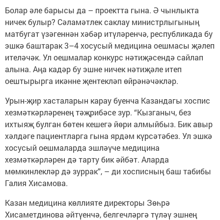
Болар әле барысы да – проектта гына. Ә чынлыкта
ничек булыр? Сәламәтлек саклау министрлыгының
матбугат үзәгеннән хәбәр итүләренчә, республикада бу
эшкә баштарак 3–4 хосусый медицина оешмасы җәлеп
ителәчәк. Ул оешмалар конкурс нәтиҗәсендә сайлап
алына. Аңа кадәр бу эшне ничек нәтиҗәле итеп
оештырырга икәнне җентекләп өйрәнәчәкләр.
Урын-җир хасталарын карау буенча Казандагы хоспис
хезмәткәрләренең тәҗрибәсе зур. “Кызганыч, без
ихтыяҗ булган бөтен кешегә йөри алмыйбыз. Бик авыр
хәлдәге пациентларга гына ярдәм күрсәтәбез. Ул эшкә
хосусый оешмаларда эшләүче медицина
хезмәткәрләрен дә тарту бик әйбәт. Аларда
мөмкинлекләр дә зуррак”, – ди хосписның баш табибы
Галия Хисамова.
Казан медицина көллияте директоры Зөһрә
Хисаметдинова әйтүенчә, белгечләргә түләү эшнең