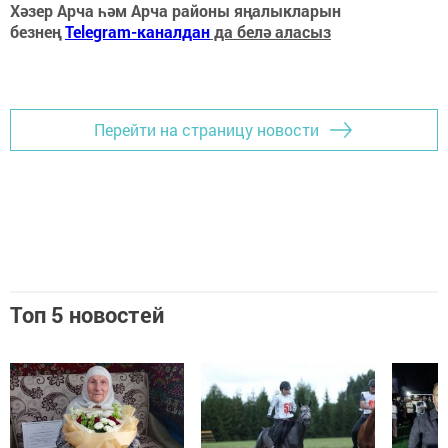
Хәзер Арча һәм Арча районы яңалыкларын
безнең
Telegram-каналдан
да белә аласыз
Перейти на страницу новости
Топ 5 новостей