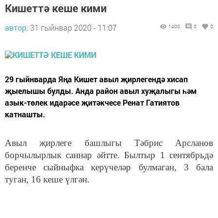
Кишеттә кеше кими
автор,
31 гыйнвар 2020 - 11:07
1400
0
0
29 гыйнварда Яңа Кишет авыл җирлегендә хисап
җыелышы булды. Анда район авыл хуҗалыгы һәм
азык-төлек идарәсе җитәкчесе Ренат Гатиятов
катнашты.
Авыл җирлеге башлыгы Тәбрис Арсланов
борчылырлык саннар әйтте. Былтыр 1 сентябрьдә
беренче сыйныфка керүчеләр булмаган, 3 бала
туган, 16 кеше үлгән.