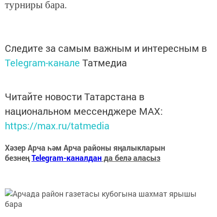
турниры бара.
Следите за самым важным и интересным в
Telegram-канале
Татмедиа
Читайте новости Татарстана в
национальном мессенджере MАХ:
https://max.ru/tatmedia
Хәзер Арча һәм Арча районы яңалыкларын
безнең
Telegram-каналдан
да белә аласыз