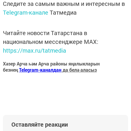
Следите за самым важным и интересным в
Telegram-канале
Татмедиа
Читайте новости Татарстана в
национальном мессенджере MАХ:
https://max.ru/tatmedia
Хәзер Арча һәм Арча районы яңалыкларын
безнең
Telegram-каналдан
да белә аласыз
Оставляйте реакции