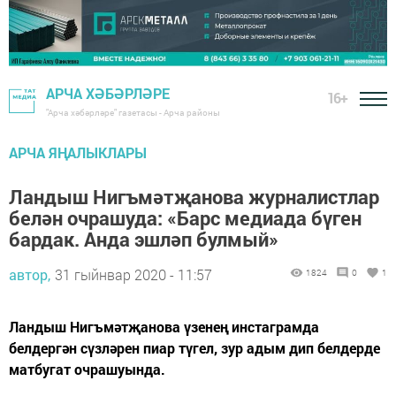
АРЧА ХӘБӘРЛӘРЕ
16+
"Арча хәбәрләре" газетасы - Арча районы
АРЧА ЯҢАЛЫКЛАРЫ
Ландыш Нигъмәтҗанова журналистлар
белән очрашуда: «Барс медиада бүген
бардак. Анда эшләп булмый»
автор,
31 гыйнвар 2020 - 11:57
1824
0
1
Ландыш Нигъмәтҗанова үзенең инстаграмда
белдергән сүзләрен пиар түгел, зур адым дип белдерде
матбугат очрашуында.