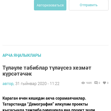
Отправить
Авторизоваться
АРЧА ЯҢАЛЫКЛАРЫ
Түләүле табиблар түләүсез хезмәт
күрсәтәчәк
автор,
31 гыйнвар 2020 - 11:22
1935
0
0
Караган өчен кешедән акча сорамаячаклар.
Татарстанда “Демография” илкүләм проекты
кысасында тәҗрибә рәвешендә яңа проект эшли