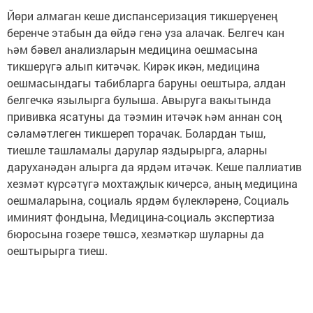
Йөри алмаган кеше диспансеризация тикшерүенең
беренче этабын да өйдә генә уза алачак. Белгеч кан
һәм бәвел анализларын медицина оешмасына
тикшерүгә алып китәчәк. Кирәк икән, медицина
оешмасындагы табибларга баруны оештыра, алдан
белгечкә язылырга булыша. Авыруга вакытында
прививка ясатуны да тәэмин итәчәк һәм аннан соң
сәламәтлеген тикшереп торачак. Болардан тыш,
тиешле ташламалы дарулар яздырырга, аларны
даруханәдән алырга да ярдәм итәчәк. Кеше паллиатив
хезмәт күрсәтүгә мохтаҗлык кичерсә, аның медицина
оешмаларына, социаль ярдәм бүлекләренә, Социаль
иминият фондына, Медицина-социаль экспертиза
бюросына гозере төшсә, хезмәткәр шуларны да
оештырырга тиеш.