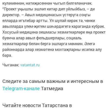
күләменнән, нәтиҗәсеннән чыгып билгеләнәчәк.
“Проект уңышлы эшләп китәр дип уйлыйбыз, – ди
директор. – Авыл медицинасын үстерүгә соңгы
елларда игътибар артты. Ул шулай кирәк тә, чөнки
авылларда үлем-җитем шәһәрдәгегә караганда күбрәк.
Хосусый медицина оешмасы хезмәткәрләре яңа проект
буенча алар авыл фельдшерлары, социаль
хезмәткәрләр белән бергә эшләргә мөмкин. Әлегә
районнарда алар хезмәтенә мохтаҗларны исәпкә алу
бара.
Чыганак:
vatantat.ru
Следите за самым важным и интересным в
Telegram-канале
Татмедиа
Читайте новости Татарстана в