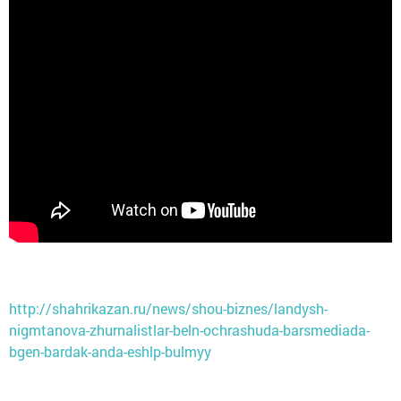
http://shahrikazan.ru/news/shou-biznes/landysh-
nigmtanova-zhurnalistlar-beln-ochrashuda-barsmediada-
bgen-bardak-anda-eshlp-bulmyy