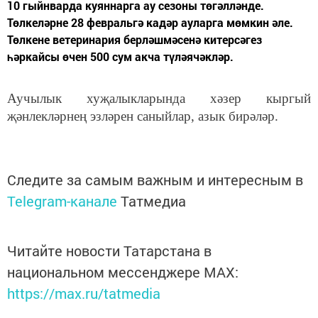
10 гыйнварда куяннарга ау сезоны төгәлләнде.
Төлкеләрне 28 февральгә кадәр ауларга мөмкин әле.
Төлкене ветеринария берләшмәсенә китерсәгез
һәркайсы өчен 500 сум акча түләячәкләр.
Аучылык хуҗалыкларында хәзер кыргый
җәнлекләрнең эзләрен саныйлар, азык бирәләр.
Следите за самым важным и интересным в
Telegram-канале
Татмедиа
Читайте новости Татарстана в
национальном мессенджере MАХ:
https://max.ru/tatmedia