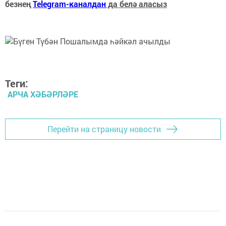
безнең
Telegram-каналдан
да белә аласыз
Теги:
АРЧА ХӘБӘРЛӘРЕ
Перейти на страницу новости