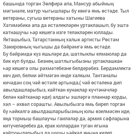
башында торган Зөлфирә апа, Мансур абыйның
мәгънәле, матур чыгышлары бу көнгә ямь өстәде. Тыл
ветераны, сугыш ветераны хатыны Шагиева
Хатимәбикә апа да истәлекләрен уртаклашып, бу эштә
катнашучы һәр кешегә изге теләкләрен юллады.
Якташыбыз, Татарстанның халык артисты Рөстәм
Закировның чыгышы да бәйрәмгә ямь өстәде.
Бу бәйрәмдә күз яшьләре дә, шатлыклы елмаюлар да
бик күп булды. Безнең шатлыгыбызны уртаклашкан
һәр кешегә олы рәхмәтебезне белдерәбез. Бердәмлектә
көч дип, белми әйтмәгән инде халкым. Тантаналы
кичәдән соң чәй өстәле артында,( чәй өстәленә дип
авылдашларыбыз, кайткан кунаклар күчтәнәчләр
белән кайтканар иде) алдагы эшләргә планнар корды,
хәл – әхвәл сорашты. Авылыбызга ямь биреп торган
бу һәйкәлгә авылдашларыбызның юлы өзелмәсен иде,
яңа тормыш башлаучы гаиләләр дә, армия сафларына
китүчеләребез дә, ерак юллардан туган ягына
кайтучыларыбыз да шушы һәйкәл янына килеп,