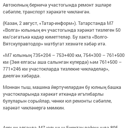
Автоюлның берничә участогында ремонт эшләре
сәбәпле, транспорт хәрәкәте чикләнгән.
(Казан, 2 август, «Татар-информ»). Татарстанда М7
«Волга» юлының өч участогында хәрәкәт тизлеген 50
км/сәгатькә кадәр киметтеләр. Бу хакта «Волго-
Вятскуправтодор» матбугат хезмәте хәбәр итә.
«М7 юлының 735+204 – 753+400 км, 754+300 – 761+500
км (Зөя елгасы аша салынган күпердә) һәм 761+500 –
771+246 км участокларда тизлекне чикләделәр»,
диелгән хәбәрдә.
Моннан тыш, машина йөртүчеләрдән бу юлның башка
участокларында хәрәкәт иткәндә игътибарлы
булуларын сорыйлар, чөнки юл ремонты сәбәпле,
хәрәкәт чикләнергә мөмкин.
Аерым алганда, М7 юлының Биектау районында 805