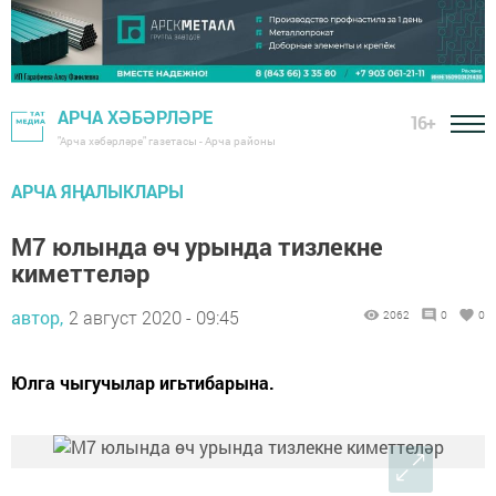
АРЧА ХӘБӘРЛӘРЕ
16+
"Арча хәбәрләре" газетасы - Арча районы
АРЧА ЯҢАЛЫКЛАРЫ
М7 юлында өч урында тизлекне
киметтеләр
автор,
2 август 2020 - 09:45
2062
0
0
Юлга чыгучылар игьтибарына.