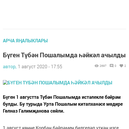
АРЧА ЯҢАЛЫКЛАРЫ
Бүген Түбән Пошалымда һәйкәл ачылды
автор,
1 август 2020 - 17:55
2697
0
2
Бүген 1 августта Түбән Пошалымда истәлекле бәйрәм
булды. Бу турыда Урта Пошалым китапханәсе мөдире
Гөлназ Галимҗанова сөйли.
1 август көнне Корбан бәйрәмен билгеләп үткән изге