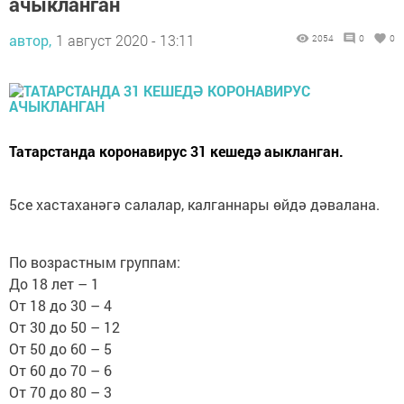
ачыкланган
автор,
1 август 2020 - 13:11
2054
0
0
Татарстанда коронавирус 31 кешедә аыкланган.
5се хастаханәгә салалар, калганнары өйдә дәвалана.
По возрастным группам:
До 18 лет – 1
От 18 до 30 – 4
От 30 до 50 – 12
От 50 до 60 – 5
От 60 до 70 – 6
От 70 до 80 – 3