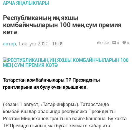
АРЧА ЯҢАЛЫКЛАРЫ
Республиканың иң яхшы
комбайнчыларын 100 мең сум премия
көтә
автор,
1 август 2020 - 16:09
1902
0
0
Татарстан комбайнчылары ТР Президенты
грантларына ия булу өчен ярышачак.
(Казан, 1 август, «Татар-информ»). Татарстанда
комбайнчылар арасында республика Президенты
Рөстәм Миңнеханов грантына бәйге башлана. Бу хакта
ТР Президентының матбугат хезмәте хәбәр итә.