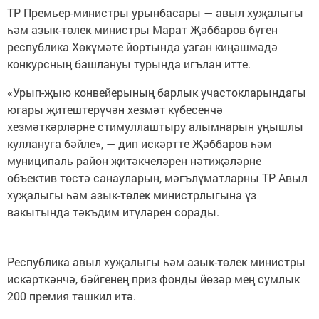
ТР Премьер-министры урынбасары — авыл хуҗалыгы
һәм азык-төлек министры Марат Җәббаров бүген
республика Хөкүмәте йортында узган киңәшмәдә
конкурсның башлануы турында игълан итте.
«Урып-җыю конвейерының барлык участокларындагы
югары җитештерүчән хезмәт күбесенчә
хезмәткәрләрне стимуллаштыру алымнарын уңышлы
куллануга бәйле», — дип искәртте Җәббаров һәм
муниципаль район җитәкчеләрен нәтиҗәләрне
объектив төстә санауларын, мәгълүматларны ТР Авыл
хуҗалыгы һәм азык-төлек министрлыгына үз
вакытында тәкъдим итүләрен сорады.
Республика авыл хуҗалыгы һәм азык-төлек министры
искәрткәнчә, бәйгенең приз фонды йөзәр мең сумлык
200 премия тәшкил итә.