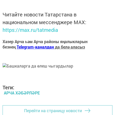
Читайте новости Татарстана в
национальном мессенджере MАХ:
https://max.ru/tatmedia
Хәзер Арча һәм Арча районы яңалыкларын
безнең
Telegram-каналдан
да белә аласыз
Теги:
АРЧА ХӘБӘРЛӘРЕ
Перейти на страницу новости