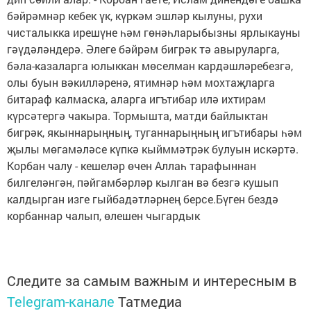
бәйрәмнәр кебек үк, күркәм эшләр кылуны, рухи
чисталыкка ирешүне һәм гөнәһларыбызны ярлыкауны
гәүдәләндерә. Әлеге бәйрәм бигрәк тә авыруларга,
бәла-казаларга юлыккан мөселман кардәшләребезгә,
олы буын вәкилләренә, ятимнәр һәм мохтаҗларга
битараф калмаска, аларга игътибар илә ихтирам
күрсәтергә чакыра. Тормышта, матди байлыктан
бигрәк, якыннарыңның, туганнарыңның игътибары һәм
җылы мөгамәләсе күпкә кыйммәтрәк булуын искәртә.
Корбан чалу - кешеләр өчен Аллаһ тарафыннан
билгеләнгән, пәйгамбәрләр кылган вә безгә кушып
калдырган изге гыйбадәтләрнең берсе.Бүген бездә
корбаннар чалып, өлешен чыгардык
Следите за самым важным и интересным в
Telegram-канале
Татмедиа