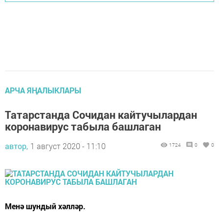
АРЧА ЯҢАЛЫКЛАРЫ
Татарстанда Сочидан кайтучылардан
коронавирус табыла башлаган
автор,
1 август 2020 - 11:10
1724
0
0
Менә шундый хәлләр.