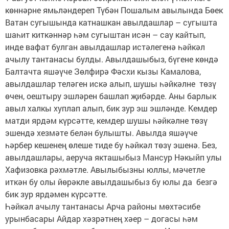
көннәрне ямьләндереп Түбән Пошалым авылында Бөек
Ватан сугышында катнашкан авылдашлар – сугышта
шаһит киткәннәр һәм сугыштан исән – сау кайтып,
инде вафат булган авылдашлар истәлегенә һәйкәл
ачылу тантанасы булды. Авылдашыбыз, бүгене көндә
Балтачта яшәүче Зөлфирә Фәсхи кызы Камалова,
авылдашлар теләген искә алып, шушы һәйкәлне төзү
өчен, оештыру эшләрен башлап җибәрде. Аны барлык
авыл халкы хуплап алып, бик зур эш эшләнде. Кемдер
матди ярдәм күрсәтте, кемдер шушы һәйкәлне төзү
эшендә хезмәте белән булышты. Авылда яшәүче
һәрбер кешенең өлеше тиде бу һәйкәл төзү эшенә. Без,
авылдашлары, аеруча якташыбыз Мансур Нәкыйп улы
Хафизовка рәхмәтле. Авылыбызны юллы, мәчетле
иткән бу олы йөрәкле авылдашыбыз бу юлы да безгә
бик зур ярдәмен күрсәтте.
Һәйкәл ачылу тантанасы Арча районы мөхтәсибе
урынбасары Айдар хәзрәтнең хәер – догасы һәм