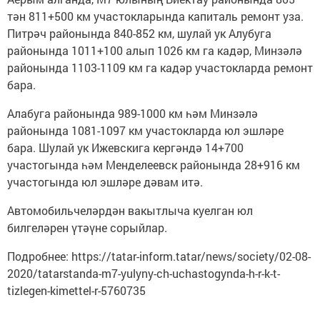
тән 811+500 км участокларында капиталь ремонт уза.
Питрәч районында 840-852 км, шулай ук Алубуга
районында 1011+100 алып 1026 км га кадәр, Минзәлә
районында 1103-1109 км га кадәр участокларда ремонт
бара.
Алабуга районында 989-1000 км һәм Минзәлә
районында 1081-1097 км участокларда юл эшләре
бара. Шулай ук Ижевскига кергәндә 14+700
участогында һәм Менделеевск районында 28+916 км
участогында юл эшләре дәвам итә.
Автомобильчеләрдән вакытлыча куелган юл
билгеләрен үтәүне сорыйлар.
Подробнее: https://tatar-inform.tatar/news/society/02-08-
2020/tatarstanda-m7-yulyny-ch-uchastogynda-h-r-k-t-
tizlegen-kimettel-r-5760735