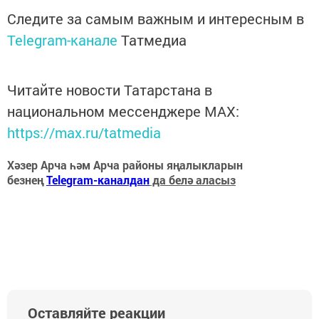
Следите за самым важным и интересным в
Telegram-канале
Татмедиа
Читайте новости Татарстана в
национальном мессенджере MАХ:
https://max.ru/tatmedia
Хәзер Арча һәм Арча районы яңалыкларын
безнең
Telegram-каналдан
да белә аласыз
Оставляйте реакции