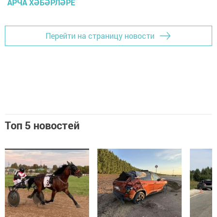
АРЧА ХӘБӘРЛӘРЕ
Перейти на страницу новости
Топ 5 новостей