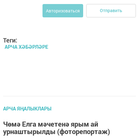
Отправить
Авторизоваться
Теги:
АРЧА ХӘБӘРЛӘРЕ
АРЧА ЯҢАЛЫКЛАРЫ
Чөмә Елга мәчетенә ярым ай
урнаштырылды (фоторепортаж)