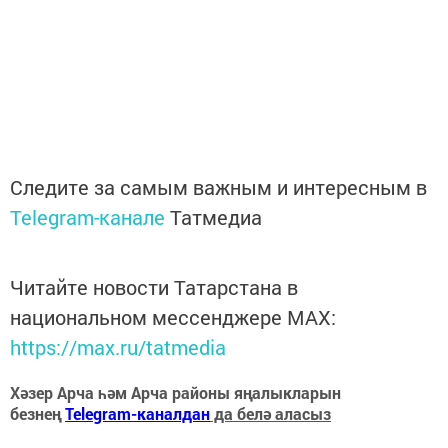
Следите за самым важным и интересным в
Telegram-канале
Татмедиа
Читайте новости Татарстана в
национальном мессенджере MАХ:
https://max.ru/tatmedia
Хәзер Арча һәм Арча районы яңалыкларын
безнең
Telegram-каналдан
да белә аласыз