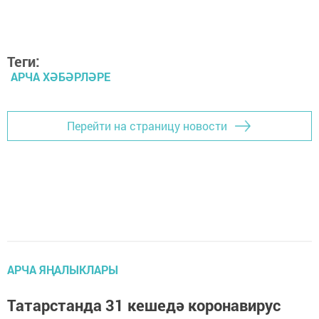
Теги:
АРЧА ХӘБӘРЛӘРЕ
Перейти на страницу новости
АРЧА ЯҢАЛЫКЛАРЫ
Татарстанда 31 кешедә коронавирус