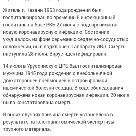
Житель г. Казани 1953 года рождения был
госпитализирован во временный инфекционный
госпиталь на базе РКБ 27 июля с подозрением на
новую коронавирусную инфекцию. Состояние
ухудшалось на фоне серьезных сердечно-сосудистых
осложнений, был подключен к аппарату ИВЛ. Смерть
наступила 28 июля. Вирус идентифицирован.
14 июля в Уруссинскую ЦРБ был госпитализирован
мужчина 1945 года рождения с внебольничной
двухсторонней пневмонией и острой формой
ишемической болезни сердца. В ходе обследования
обнаружена новая коронавирусная инфекция. 20 июля
была констатирована смерть.
В обоих случаях причина смерти установлена в
результате патологоанатомической экспертизы
трупного материала.