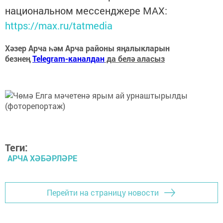
национальном мессенджере MАХ:
https://max.ru/tatmedia
Хәзер Арча һәм Арча районы яңалыкларын
безнең
Telegram-каналдан
да белә аласыз
Теги:
АРЧА ХӘБӘРЛӘРЕ
Перейти на страницу новости