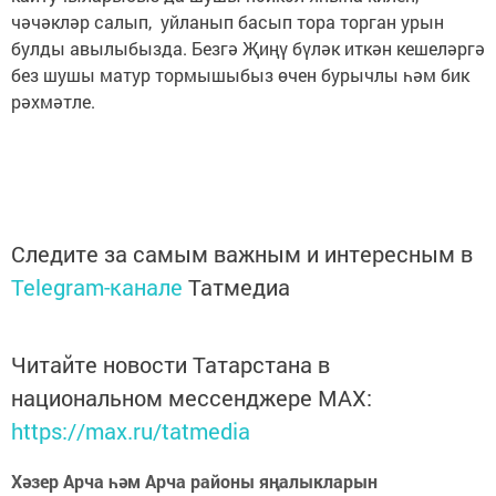
чәчәкләр салып, уйланып басып тора торган урын
булды авылыбызда. Безгә Җиңү бүләк иткән кешеләргә
без шушы матур тормышыбыз өчен бурычлы һәм бик
рәхмәтле.
Следите за самым важным и интересным в
Telegram-канале
Татмедиа
Читайте новости Татарстана в
национальном мессенджере MАХ:
https://max.ru/tatmedia
Хәзер Арча һәм Арча районы яңалыкларын