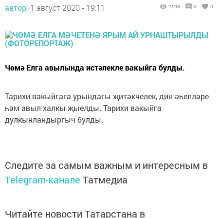
автор,
1 август 2020 - 19:11
2193
0
0
Чөмә Елга авылында истәлекле вакыйга булды.
Тарихи вакыйгага урындагы җитәкчелек, дин әһелләре
һәм авыл халкы җыелды. Тарихи вакыйга
дулкынландыргыч булды.
Следите за самым важным и интересным в
Telegram-канале
Татмедиа
Читайте новости Татарстана в