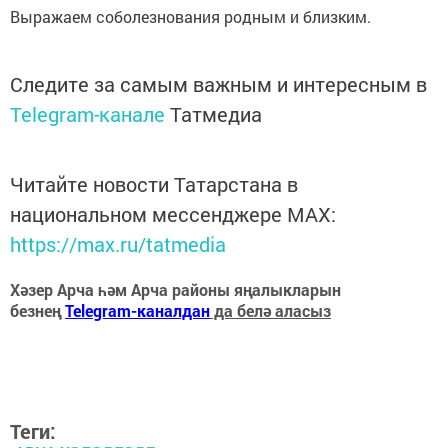
Выражаем соболезнования родным и близким.
Следите за самым важным и интересным в
Telegram-канале
Татмедиа
Читайте новости Татарстана в
национальном мессенджере MАХ:
https://max.ru/tatmedia
Хәзер Арча һәм Арча районы яңалыкларын
безнең
Telegram-каналдан
да белә аласыз
Теги: