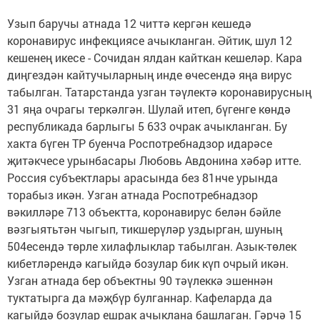
Узып баручы атнада 12 читтә кергән кешедә
коронавирус инфекциясе ачыкланган. Әйтик, шул 12
кешенең икесе - Сочидан ялдан кайткан кешеләр. Кара
диңгездән кайтучыларның инде өчесендә яңа вирус
табылган. Татарстанда узган тәүлектә коронавирусның
31 яңа очрагы теркәлгән. Шулай итеп, бүгенге көндә
республикада барлыгы 5 633 очрак ачыкланган. Бу
хакта бүген ТР буенча Роспотребнадзор идарәсе
җитәкчесе урынбасары Любовь Авдонина хәбәр итте.
Россия субъектлары арасында без 81нче урында
торабыз икән. Узган атнада Роспотребнадзор
вәкилләре 713 объектта, коронавирус белән бәйле
вәзгыятьтән чыгып, тикшерүләр уздырган, шуның
504есендә төрле хилафлыклар табылган. Азык-төлек
кибетләрендә кагыйдә бозулар бик күп очрый икән.
Узган атнада бер объектны 90 тәүлеккә эшеннән
туктатырга да мәҗбүр булганнар. Кафеларда да
кагыйдә бозулар ешрак ачыклана башлаган. Гәрчә 15