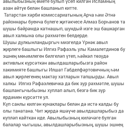
авылыбызның өмете булып үсеп килгән Исламның
азан әйтүе белән башланып китте.
Татарстан хәрби комиссариатының Арча һәм Әтнә
районнары буенча бүлеге җитәкчесе Алмаз Борһанов та
шушы бәйрәмдә катнашып, шундый изге эш башкарган
авыл халкына олы рәхмәтен белдерде.
Шушы дулкынландыргыч мизгелдә Үрнәк авыл
җирлеге башлыгы Илгиз Рафаэль улы Камалетдинов бу
эшнең мөһимлеген билгеләп үтеп, һәйкәл төзүдә
активлык күрсәткән авылдашларыбызга район
хакимияте башлыгы Илшат Габделфәртовичның һәм
авыл җирлегенең мактау хатларын тапшырды. Авыл
халкы Илгиз Рафаэлевичка да бик зур рәхмәтле, шушы
башлангычыбызны хуплап алып, безгә бик зур
ярдәмен күрсәтте ул.
Күп санлы килгән кунаклары белән дә истә калды бу
олы танатана. Чит җирдә яшәүче авылдашларыбыз да
күпләп кайткан иде. Авылыбызның киләчәге булган
балалар чыгышы, авылдашларыбызның, шушы эшнең