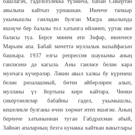
башлагач, гаделсезлеккә түзмичә, бабай Сикертән
авылына кайтып урнашкан. Икенче тапкыр
укымышлы гаиләдән булган Масра авылында
яшәүче бер балалы тол хатынга өйләнеп, уртак ике
баласы туа. Берсе минем әти Зөфәр, икенчесе
Мәрьям апа. Бабай мәчеттә муллалык вазыйфасын
башкара. 1937 елгы репрессия шаукымы аның
гаиләсенә дә кагыла. Аны гаиләсе белән кара
мунчага күчерәләр. Ләкин авыл халкы бу күренеш
белән ризалашмый, бөтен әйберләрен алып,
мулланы үз йортына кире кайтара. Чөнки
сикертәнлеләр бабайны гадел, укымышлы,
кешелекле булганы өчен хөрмәт итеп яшәгән. Аның
беренче хатыныннан туган Габдрахман абый,
Зәйнәп апаларның безгә кунакка кайткан вакытлары