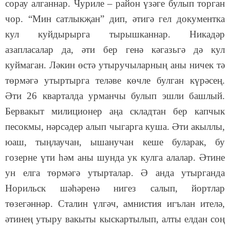
сорау алганнар. Чуриле – район үзәге булып торган
чор. “Мин сатлыкҗан” дип, әтигә гел документка
кул куйдырырга тырышканнар. Никадәр
азапласалар да, әти бер генә кәгазьгә дә кул
куймаган. Ләкин өстә утыручыларның аны ничек тә
төрмәгә утыртырга теләве көчле булган күрәсең.
Әти 26 кварталда урманчы булып эшли башлый.
Бервакыт милиционер аңа складтан бер капчык
песокмы, нәрсәдер алып чыгарга куша. Әти акыллы,
юаш, тыңлаучан, ышанучан кеше буларак, бу
гозерне үти һәм аны шунда ук кулга алалар. Әтине
ун елга төрмәгә утырталар. Ә анда утырганда
Норильск шәһәренә нигез салып, йортлар
төзегәннәр. Сталин үлгәч, амнистия игълан ителә,
әтинең утыру вакыты кыскартылып, алты елдан соң