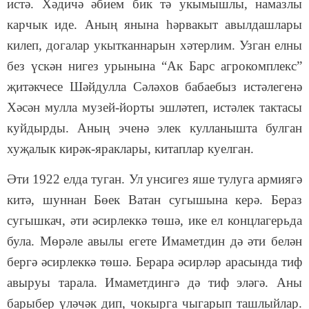
истә. Хәдичә әбием бик тә укымышлы, намазлы
карчык иде. Аның янына һәрвакыт авылдашлары
килеп, догалар укытканнарын хәтерлим. Узган елны
без үскән нигез урынына “Ак Барс агрокомплекс”
җитәкчесе Шәйдулла Сәләхов бабаебыз истәлегенә
Хәсән мулла музей-йорты эшләтеп, истәлек тактасы
куйдырды. Аның эченә элек кулланышта булган
хуҗалык кирәк-яраклары, китаплар куелган.
Әти 1922 елда туган. Ул унсигез яше тулуга армиягә
китә, шуннан Бөек Ватан сугышына керә. Бераз
сугышкач, әти әсирлеккә төшә, ике ел концлагерьда
була. Мөрәле авылы егете Имаметдин дә әти белән
бергә әсирлеккә төшә. Берара әсирләр арасында тиф
авыруы тарала. Имаметдингә дә тиф эләгә. Аны
барыбер үләчәк дип, чокырга чыгарып ташлыйлар.