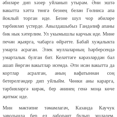
әбиләре дип хәзер уйланып утырам. Әни эштә
вакытта хәтта төнгә безнең белән Гөлниса апа
йоклый торган иде. Безне шул чор әбиләре
тәрбияләп үстерде. Авылдашыбыз Гандәлиф апаны
бик нык хәтерлим. Ул укымышлы карчык иде. Мине
печән җыярга, чабарга өйрәтте. Бабай хуҗалыкта
умарта асраган. Элек муллаларның һәрберсендә
умарталык булган бит. Келәттәге кәрәзләрдән бал
ашап йөргән вакытлар исемдә. Әти исән вакытта да
кортлар асралган, аның вафатыннан соң
бетерелгәндер дип уйлыйм. Чөнки аны карарга,
тәрбияләргә кирәк, бер әнинең генә моңа көче
җитмәс иде.
Мин мәктәпне тәмамлагач, Казанда Каучук
заводында бер ел лаборант булып эшләдем.