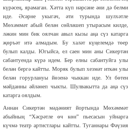
күрәсең, ярамаган. Хәтта күп нәрсәне әни дә белми
иде. Әсәрне укыгач, әти турында шулхәтле
Мөхәммәт абый белән сөйләшеп утырасым килде,
ләкин мин бик оялчан авыл кызы аңа сүз катарга
җөръәт итә алмадым. Бу халәт күңелемдә төер
булып калды. Югыйсә, ел саен мин аны Сикертән
сабантуенда күрә идем. Бер елны сабантуйга улы
белән бергә кайтты. Моряк булып хезмәт иткән улы
белән горурлануы йөзенә чыккан иде. Ул бөтен
мәйданны әйләнеп чыкты. Шулвакытта да аңа сүз
катарга оялдым.
Аннан Сикертән мәдәният йортында Мөхәммәт
абыйның “Хәсрәтле өч көн” пьесасын уйнарга
күчмә театр артистлары кайтты. Туганнары Фәүзия