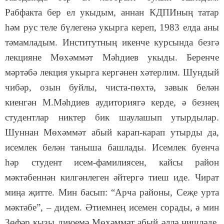
Рабфакта бер ел укыдым, аннан КДПИның татар
һәм рус теле бүлегенә укырга кереп, 1983 елда аны
тәмамладым. Институтның икенче курсында безгә
лекцияне Мөхәммәт Мәһдиев укыды. Беренче
мәртәбә лекция укырга кергәнен хәтерлим. Шундый
чибәр, озын буйлы, чиста-пөхтә, зәвык белән
киенгән М.Мәһдиев аудиториягә керде, ә безнең
студентлар никтер бик шаулашып утырдылар.
Шуннан Мөхәммәт абый карап-карап утырды да,
исемлек белән таныша башлады. Исемлек буенча
һәр студент исем-фамилиясен, кайсы район
мәктәбеннән килгәнлеген әйтергә тиеш иде. Чират
миңа җитте. Мин басып: “Арча районы, Сеҗе урта
мәктәбе”, – дидем. Әтиемнең исемен сорады, ә мин
Зөфәр кызы диюемә Мөхәммәт абый әллә нишләде.