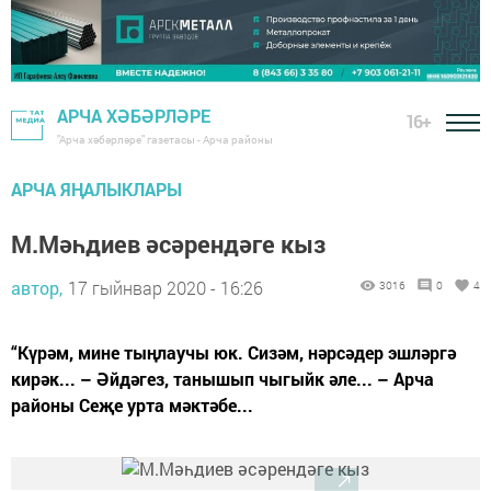
АРЧА ХӘБӘРЛӘРЕ
16+
"Арча хәбәрләре" газетасы - Арча районы
АРЧА ЯҢАЛЫКЛАРЫ
М.Мәһдиев әсәрендәге кыз
автор,
17 гыйнвар 2020 - 16:26
3016
0
4
“Күрәм, мине тыңлаучы юк. Сизәм, нәрсәдер эшләргә
кирәк... – Әйдәгез, танышып чыгыйк әле... – Арча
районы Сеҗе урта мәктәбе...