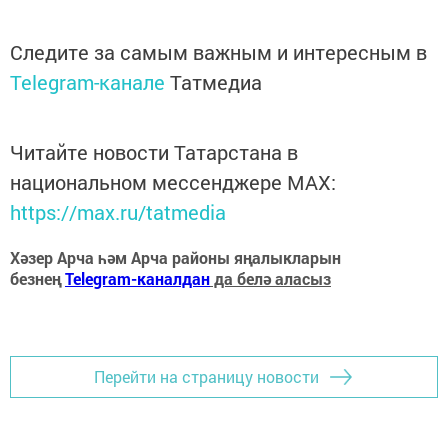
Следите за самым важным и интересным в
Telegram-канале
Татмедиа
Читайте новости Татарстана в
национальном мессенджере MАХ:
https://max.ru/tatmedia
Хәзер Арча һәм Арча районы яңалыкларын
безнең
Telegram-каналдан
да белә аласыз
Перейти на страницу новости