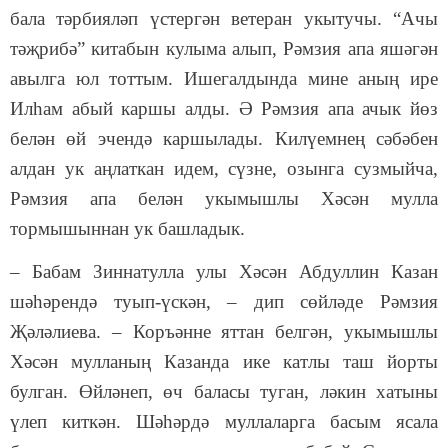
бала тәрбияләп үстергән ветеран укытучы. “Ачы
тәҗрибә” китабын кулыма алып, Рәмзия апа яшәгән
авылга юл тоттым. Ишегалдында мине аның ире
Илһам абый каршы алды. Ә Рәмзия апа ачык йөз
белән өй эчендә каршылады. Килүемнең сәбәбен
алдан ук аңлаткан идем, сүзне, озынга сузмыйча,
Рәмзия апа белән укымышлы Хәсән мулла
тормышыннан ук башладык.
– Бабам Зиннатулла улы Хәсән Абдуллин Казан
шәһәрендә туып-үскән, – дип сөйләде Рәмзия
Җәләлиева. – Коръәнне яттан белгән, укымышлы
Хәсән мулланың Казанда ике катлы таш йорты
булган. Өйләнеп, өч баласы туган, ләкин хатыны
үлеп киткән. Шәһәрдә муллаларга басым ясала