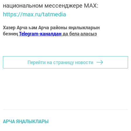
национальном мессенджере MАХ:
https://max.ru/tatmedia
Хәзер Арча һәм Арча районы яңалыкларын
безнең
Telegram-каналдан
да белә аласыз
Перейти на страницу новости
АРЧА ЯҢАЛЫКЛАРЫ