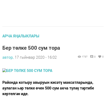
АРЧА ЯҢАЛЫКЛАРЫ
Бер төлке 500 сум тора
автор,
17 гыйнвар 2020 - 16:02
1737
0
0
Районда котыру авыруын кисәтү максатларында,
аулаган һәр төлке өчен 500 сум акча түләү тәртибе
кертелгән иде.