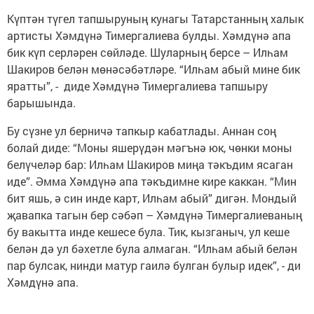
Күптән түгел тапшыруның кунагы Татарстанның халык
артисты Хәмдүнә Тимергалиева булды. Хәмдүнә апа
бик күп серләрен сөйләде. Шуларның берсе – Илһам
Шакиров белән мөнәсәбәтләре. “Илһам абый мине бик
яратты”, - диде Хәмдүнә Тимергалиева тапшыру
барышында.
Бу сүзне ул берничә тапкыр кабатлады. Аннан соң
болай диде: “Моны яшерүдән мәгънә юк, чөнки моны
белүчеләр бар: Илһам Шакиров миңа тәкъдим ясаган
иде”. Әмма Хәмдүнә апа тәкъдимне кире каккан. “Мин
бит яшь, ә син инде карт, Илһам абый” дигән. Мондый
җавапка тагын бер сәбәп – Хәмдүнә Тимергалиеваның
бу вакытта инде кешесе була. Тик, кызганыч, ул кеше
белән дә ул бәхетле була алмаган. “Илһам абый белән
пар булсак, нинди матур гаилә булган булыр идек”, - ди
Хәмдүнә апа.