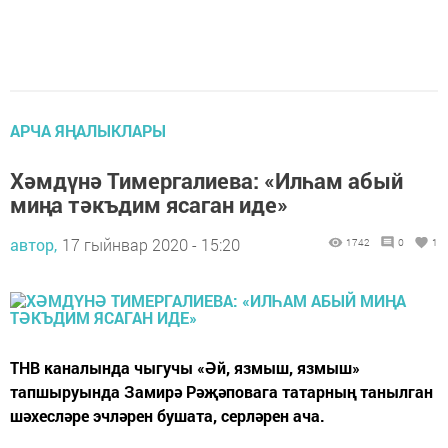
АРЧА ЯҢАЛЫКЛАРЫ
Хәмдүнә Тимергалиева: «Илһам абый
миңа тәкъдим ясаган иде»
автор,
17 гыйнвар 2020 - 15:20
1742
0
1
ТНВ каналында чыгучы «Әй, язмыш, язмыш»
тапшыруында Замирә Рәҗәповага татарның танылган
шәхесләре эчләрен бушата, серләрен ача.