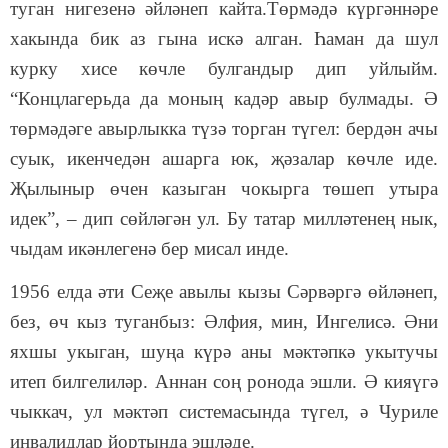
туган нигезенә әйләнеп кайта.Төрмәдә күргәннәре
хакында бик аз гына искә алган. Һаман да шул
курку хисе көчле булгандыр дип уйлыйм.
“Концлагерьда да моның кадәр авыр булмады. Ә
төрмәдәге авырлыкка түзә торган түгел: бердән ачы
суык, икенчедән ашарга юк, җәзалар көчле иде.
Җылыныр өчен казыган чокырга төшеп утыра
идек”, – дип сөйләгән ул. Бу татар милләтенең нык,
чыдам икәнлегенә бер мисал инде.
1956 елда әти Сеҗе авылы кызы Сәрвәргә өйләнеп,
без, өч кыз туганбыз: Әлфия, мин, Ингелисә. Әни
яхшы укыган, шуңа күрә аны мәктәпкә укытучы
итеп билгелиләр. Аннан соң ронода эшли. Ә кияүгә
чыккач, ул мәктәп системасында түгел, ә Чуриле
инвалидлар йортында эшләде.