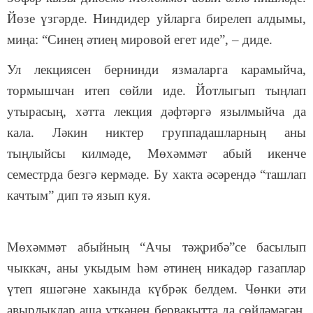
Йөзе үзгәрде. Ниндидер уйларга бирелеп алдымы,
миңа: “Синең әтиең мировой егет иде”, – диде.
Ул лекциясен бернинди язмаларга карамыйча,
тормышчан итеп сөйли иде. Йотлыгып тыңлап
утырасың, хәтта лекция дәфтәргә язылмыйча да
кала. Ләкин никтер группадашларның аны
тыңлыйсы килмәде, Мөхәммәт абый икенче
семестрда безгә кермәде. Бу хакта әсәрендә “ташлап
качтым” дип тә язып куя.
Мөхәммәт абыйның “Ачы тәҗрибә”се басылып
чыккач, аны укыдым һәм әтинең никадәр газаплар
үтеп яшәгәне хакында күбрәк белдем. Чөнки әти
авырлыклар аша үткәнен бервакытта да сөйләмәгән,