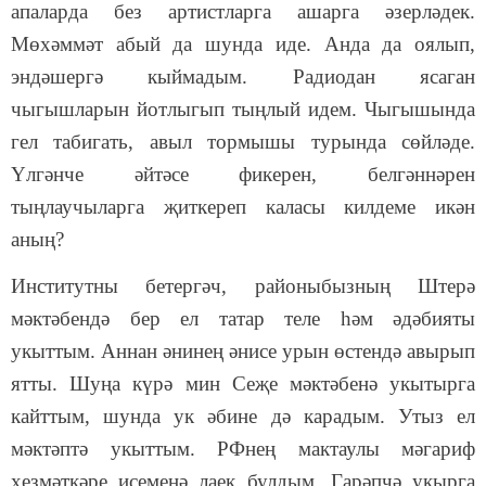
апаларда без артистларга ашарга әзерләдек.
Мөхәммәт абый да шунда иде. Анда да оялып,
эндәшергә кыймадым. Радиодан ясаган
чыгышларын йотлыгып тыңлый идем. Чыгышында
гел табигать, авыл тормышы турында сөйләде.
Үлгәнче әйтәсе фикерен, белгәннәрен
тыңлаучыларга җиткереп каласы килдеме икән
аның?
Институтны бетергәч, районыбызның Штерә
мәктәбендә бер ел татар теле һәм әдәбияты
укыттым. Аннан әнинең әнисе урын өстендә авырып
ятты. Шуңа күрә мин Сеҗе мәктәбенә укытырга
кайттым, шунда ук әбине дә карадым. Утыз ел
мәктәптә укыттым. РФнең мактаулы мәгариф
хезмәткәре исеменә лаек булдым. Гарәпчә укырга