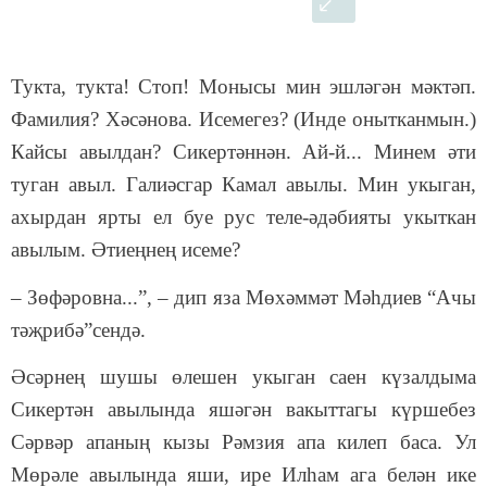
Тукта, тукта! Стоп! Монысы мин эшләгән мәктәп.
Фамилия? Хәсәнова. Исемегез? (Инде онытканмын.)
Кайсы авылдан? Сикертәннән. Ай-й... Минем әти
туган авыл. Галиәсгар Камал авылы. Мин укыган,
ахырдан ярты ел буе рус теле-әдәбияты укыткан
авылым. Әтиеңнең исеме?
– Зөфәровна...”, – дип яза Мөхәммәт Мәһдиев “Ачы
тәҗрибә”сендә.
Әсәрнең шушы өлешен укыган саен күзалдыма
Сикертән авылында яшәгән вакыттагы күршебез
Сәрвәр апаның кызы Рәмзия апа килеп баса. Ул
Мөрәле авылында яши, ире Илһам ага белән ике