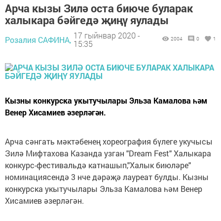
Арча кызы Зилә оста биюче буларак
халыкара бәйгедә җиңү яулады
17 гыйнвар 2020 -
Розалия САФИНА,
2004
0
1
15:35
Кызны конкурска укытучылары Эльза Камалова һәм
Венер Хисамиев әзерләгән.
Арча сәнгать мәктәбенең хореография бүлеге укучысы
Зилә Мифтахова Казанда узган "Dream Fest" Халыкара
конкурс-фестивальдә катнашып,"Халык биюләре"
номинациясендә 3 нче дәрәҗә лауреат булды. Кызны
конкурска укытучылары Эльза Камалова һәм Венер
Хисамиев әзерләгән.