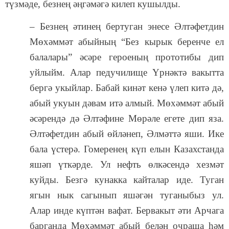
түзмәде, безнең әңгәмәгә килеп кушылды.
– Безнең әтинең бертуган энесе Әлтәфетдин
Мөхәммәт абыйның “Без кырык беренче ел
балалары” әсәре героеның прототибы дип
уйлыйм. Алар педучилище Үрнәктә вакытта
бергә укыйлар. Бабай кинәт кенә үлеп китә дә,
абый укуын дәвам итә алмый. Мөхәммәт абый
әсәрендә дә Әлтәфине Мөрәле егете дип яза.
Әлтәфетдин абый өйләнеп, Әлмәттә яши. Ике
бала үстерә. Гомеренең күп елын Казахстанда
яшәп үткәрде. Ул нефть өлкәсендә хезмәт
куйды. Безгә кунакка кайталар иде. Туган
ягын нык сагынып яшәгән туганыбыз ул.
Алар инде күптән вафат. Бервакыт әти Арчага
барганда Мөхәммәт абый белән очраша һәм