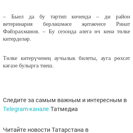
– Быел да бу тәртип көчендә – ди район
ветеринария берләшмәсе җитәкчесе Ринат
Фәйзрахманов. – Бу сезонда әлегә өч кенә төлке
китерделәр.
Төлке китерүченең аучылык билеты, ауга рөхсәт
кәгазе булырга тиеш.
Следите за самым важным и интересным в
Telegram-канале
Татмедиа
Читайте новости Татарстана в