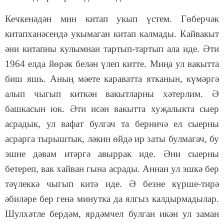
Кечкенәдән мин китап укып үстем. Гөберчәк
китапханәсендә укымаган китап калмады. Кайвакыт
әни китапны кулымнан тартып-тартып ала иде. Әти
1964 елда йөрәк белән үлеп китте. Миңа ул вакытта
биш яшь. Аның мәете караватта ятканын, күмәргә
алып чыгып киткән вакытларны хәтерлим. Ә
башкасын юк. Әти исән вакытта хуҗалыкта сыер
асрадык, ул вафат булгач та берничә ел сыерны
асрарга тырыштык, ләкин өйдә ир заты булмагач, бу
эшне дәвам итәргә авыррак иде. Әни сыерны
бетереп, вак хайван гына асрады. Аннан ул эшкә бер
тәүлеккә чыгып китә иде. Ә безне күрше-тирә
әбиләре бер генә минутка да ялгыз калдырмадылар.
Шулхәтле бердәм, ярдәмчел булган икән ул заман