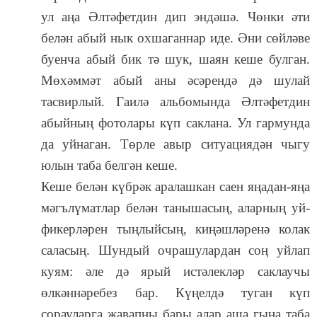
ул аңа Әлтәфетдин дип эндәшә. Чөнки әти
белән абый нык охшаганнар иде. Әни сөйләве
буенча абый бик тә шук, шаян кеше булган.
Мөхәммәт абый аны әсәрендә дә шулай
тасвирлый. Гаилә альбомында Әлтәфетдин
абыйның фотолары күп саклана. Ул гармунда
да уйнаган. Төрле авыр ситуа
ц
иядән чыгу
юлын таба белгән кеше.
Кеше белән күбрәк аралашкан саен яңадан-яңа
мәгълүматлар белән танышасың, аларның уй-
фикерләрен тыңлыйсың, киңәшләренә колак
саласың. Шундый очрашулардан соң уйлап
куям: әле дә ярый истәлекләр саклаучы
өлкәннәребез бар. Күңелдә туган күп
сорауларга җавапны бары алар аша гына таба