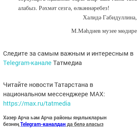
алабыз. Рәхмәт сезгә, өлкәннәребез!
Халидә Габидуллина,
М.Мәһдиев музее мөдире
Следите за самым важным и интересным в
Telegram-канале
Татмедиа
Читайте новости Татарстана в
национальном мессенджере MАХ:
https://max.ru/tatmedia
Хәзер Арча һәм Арча районы яңалыкларын
безнең
Telegram-каналдан
да белә аласыз