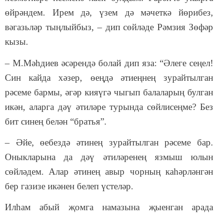
өйрәндем. Ирем дә, үзем дә мәчеткә йөрибез,
вәгазьләр тыңлыйбыз, – дип сөйләде Рәмзия Зөфәр
кызы.
– М.Мәһдиев әсәрендә болай дип яза: “Әлеге сеңел!
Син кайда хәзер, өеңдә әтиеңнең зурайтылган
рәсеме бармы, әгәр кияүгә чыгып балаларың булган
икән, аларга дәү әтиләре турында сөйлисеңме? Без
бит синең белән “братья”.
– Әйе, өебездә әтинең зурайтылган рәсеме бар.
Оныкларына да дәү әтиләренең язмыш юлын
сөйләдем. Алар әтинең авыр чорның каһәрләнгән
бер газизе икәнен белеп үстеләр.
Илһам абый җомга намазына җыенган арада