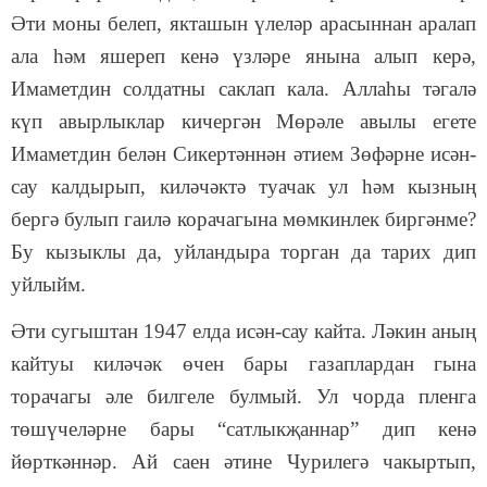
Әти моны белеп, якташын үлеләр арасыннан аралап
ала һәм яшереп кенә үзләре янына алып керә,
Имаметдин солдатны саклап кала. Аллаһы тәгалә
күп авырлыклар кичергән Мөрәле авылы егете
Имаметдин белән Сикертәннән әтием Зөфәрне исән-
сау калдырып, киләчәктә туачак ул һәм кызның
бергә булып гаилә корачагына мөмкинлек биргәнме?
Бу кызыклы да, уйландыра торган да тарих дип
уйлыйм.
Әти сугыштан 1947 елда исән-сау кайта. Ләкин аның
кайтуы киләчәк өчен бары газаплардан гына
торачагы әле билгеле булмый. Ул чорда пленга
төшүчеләрне бары “сатлыкҗаннар” дип кенә
йөрткәннәр. Ай саен әтине Чурилегә чакыртып,