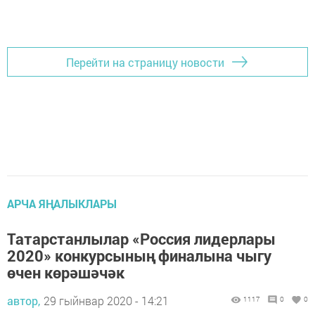
Перейти на страницу новости
АРЧА ЯҢАЛЫКЛАРЫ
Татарстанлылар «Россия лидерлары
2020» конкурсының финалына чыгу
өчен көрәшәчәк
автор,
29 гыйнвар 2020 - 14:21
1117
0
0