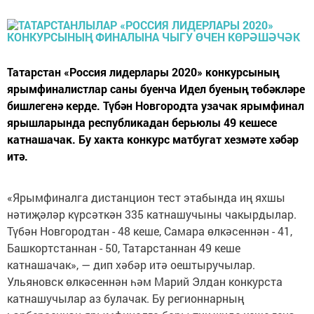
Татарстан «Россия лидерлары 2020» конкурсының
ярымфиналистлар саны буенча Идел буеның төбәкләре
бишлегенә керде. Түбән Новгородта узачак ярымфинал
ярышларында республикадан берьюлы 49 кешесе
катнашачак. Бу хакта конкурс матбугат хезмәте хәбәр
итә.
«Ярымфиналга дистанцион тест этабында иң яхшы
нәтиҗәләр күрсәткән 335 катнашучыны чакырдылар.
Түбән Новгородтан - 48 кеше, Самара өлкәсеннән - 41,
Башкортстаннан - 50, Татарстаннан 49 кеше
катнашачак», — дип хәбәр итә оештыручылар.
Ульяновск өлкәсеннән һәм Марий Элдан конкурста
катнашучылар аз булачак. Бу регионнарның