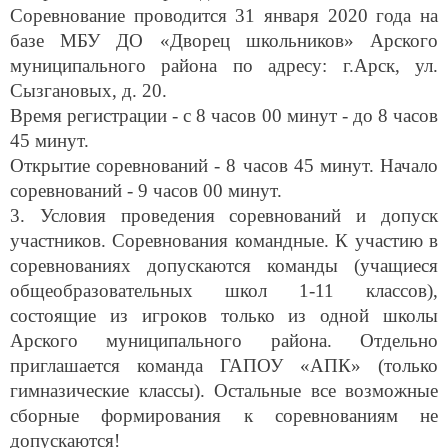
Соревнование проводится 31 января 2020 года на
базе МБУ ДО «Дворец школьников» Арского
муниципального района по адресу: г.Арск, ул.
Сызгановых, д. 20.
Время регистрации - с 8 часов 00 минут - до 8 часов
45 минут.
Открытие соревнований - 8 часов 45 минут. Начало
соревнований - 9 часов 00 минут.
3. Условия проведения соревнований и допуск
участников. Соревнования командные. К участию в
соревнованиях допускаются команды (учащиеся
общеобразовательных школ 1-11 классов),
состоящие из игроков только из одной школы
Арского муниципального района. Отдельно
приглашается команда ГАПОУ «АПК» (только
гимназические классы). Остальные все возможные
сборные формирования к соревнованиям не
допускаются!