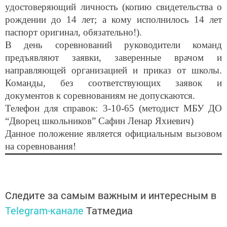
удостоверяющий личность (копию свидетельства о
рождении до 14 лет; а кому исполнилось 14 лет
паспорт оригинал, обязательно!).
В день соревнований руководители команд
предъявляют заявки, заверенные врачом и
направляющей организацией и приказ от школы.
Команды, без соответствующих заявок и
документов к соревнованиям не допускаются.
Телефон для справок: 3-10-65 (методист МБУ ДО
“Дворец школьников” Сафин Ленар Яхиевич)
Данное положение является официальным вызовом
на соревнования!
Следите за самым важным и интересным в
Telegram-канале
Татмедиа