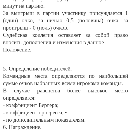
минут на партию.
За выигрыш в партии участнику присуждается 1
(один) очко, за ничью 0,5 (половина) очка, за
проигрыш - 0 (ноль) очков.
Судейская коллегия оставляет за собой право
вносить дополнения и изменения в данное
Положение.
5. Определение победителей.
Командные места определяются по наибольшей
сумме очков набранных всеми игроками команды.
В случае равенства более высокое место
определяется:
- коэффициент Бергера;
- коэффициент прогресса; •
- по дополнительным показателям.
6. Награждение.