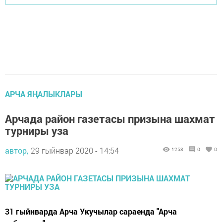
АРЧА ЯҢАЛЫКЛАРЫ
Арчада район газетасы призына шахмат
турниры уза
автор,
29 гыйнвар 2020 - 14:54
1253
0
0
31 гыйнварда Арча Укучылар сараенда "Арча