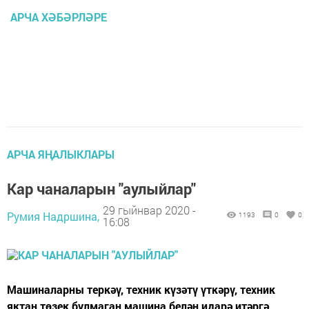
АРЧА ХӘБӘРЛӘРЕ
АРЧА ЯҢАЛЫКЛАРЫ
Кар чаналарын "аулыйлар"
29 гыйнвар 2020 -
Румия Надршина,
1193
0
0
16:08
Машиналарны теркәү, техник күзәтү үткәрү, техник
яктан төзек булмаган машина белән идарә итәргә