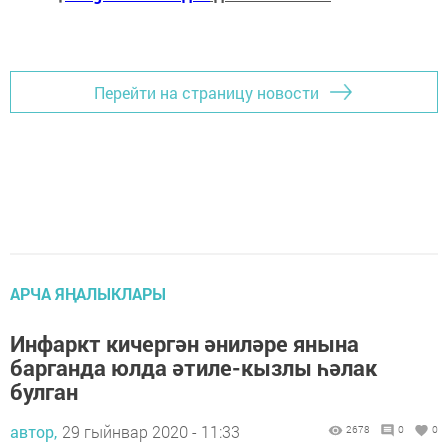
Перейти на страницу новости
АРЧА ЯҢАЛЫКЛАРЫ
Инфаркт кичергән әниләре янына
барганда юлда әтиле-кызлы һәлак
булган
автор,
29 гыйнвар 2020 - 11:33
2678
0
0