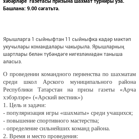
хәбәрләре" газетасы призына шахмат турниры уза.
Башлана: 9.00 сәгатьтә.
Ярышларга 1 сыйныфтан 11 сыйныфка кадәр мәктәп
укучылары командалары чакырыла. Ярышларның
шартлары белән түбәндәге нигезләмәдән таныша
аласыз.
О проведении командного первенства по шахматам
среди школ Арского муниципального района
Республики Татарстан на призы газеты «Арча
хэбэрлэре» («Арский вестник»)
1. Цель и задачи:
- популяризация игры «шахматы» среди учащихся;
- повышение спортивного мастерства;
- определение сильнейших команд района.
2. Время и место проведения: