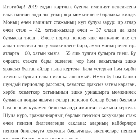
Игътибар! 2019 елдан картлык буенча иминият пенсиясенә
вакытыннан алда чыгуның яңа мөмкинлеге барлыкка килде.
Моның өчен иминият стажының күп булуы зарур: ир-атлар
өчен стаж – 42, хатын-кызлар өчен – 37 елдан да ким
булмаска тиеш . Әлеге норма пенсия яше җиткәнче ике ел
алдан пенсиягә чыгу мөмкинлеге бирә, әмма моның өчен ир-
атларга – 60, хатын-кызга – 55 яшь тулган булырга тиеш. Бу
очракта стажга бары эшләгән чор һәм вакытлыча эшкә
яраксыз булган айлар гына кертелә. Бала үстергән һәм хәрби
хезмәттә булган еллар исәпкә алынмый. Әмма бу һәм башка
шундый периодлар (мәсәлән, хезмәткә яраксыз затны караган,
хәрби хезмәткәр хатынының эшкә урнашырга мөмкинлек
булмаган җирдә яшәгән еллар) пенсион баллар белән бәяләнә
һәм пенсия күләмен билгеләгәндә иминият стажына кертелә.
Шуңа күрә, гражданнарның барлык пенсион хокуклары стаж
өчен пенсия билгеләгәндә саклана: аларның кайберләре
пенсия билгеләүгә хокукны бәяләгәндә, икенчеләре пенсия
күләмен билгеләгәндә исәпкә алына.