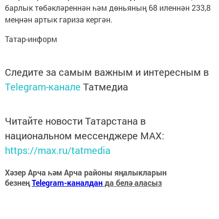
барлык төбәкләреннән һәм дөньяның 68 иленнән 233,8
меңнән артык гариза кергән.
Татар-информ
Следите за самым важным и интересным в
Telegram-канале
Татмедиа
Читайте новости Татарстана в
национальном мессенджере MАХ:
https://max.ru/tatmedia
Хәзер Арча һәм Арча районы яңалыкларын
безнең
Telegram-каналдан
да белә аласыз