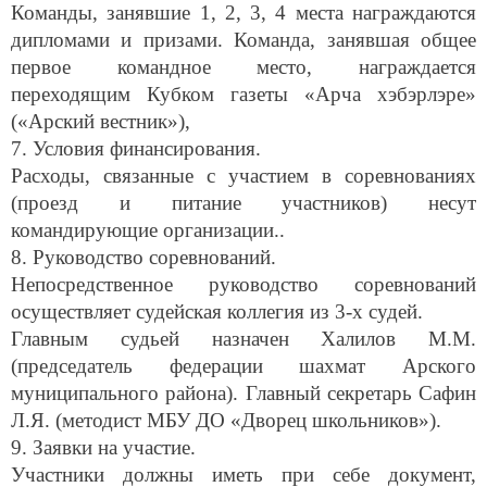
Команды, занявшие 1, 2, 3, 4 места награждаются
дипломами и призами. Команда, занявшая общее
первое командное место, награждается
переходящим Кубком газеты «Арча хэбэрлэре»
(«Арский вестник»),
7. Условия финансирования.
Расходы, связанные с участием в соревнованиях
(проезд и питание участников) несут
командирующие организации..
8. Руководство соревнований.
Непосредственное руководство соревнований
осуществляет судейская коллегия из 3-х судей.
Главным судьей назначен Халилов М.М.
(председатель федерации шахмат Арского
муниципального района). Главный секретарь Сафин
Л.Я. (методист МБУ ДО «Дворец школьников»).
9. Заявки на участие.
Участники должны иметь при себе документ,