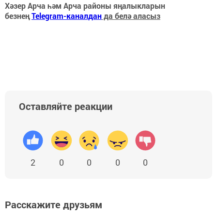
Хәзер Арча һәм Арча районы яңалыкларын
безнең
Telegram-каналдан
да белә аласыз
Оставляйте реакции
2
0
0
0
0
Расскажите друзьям