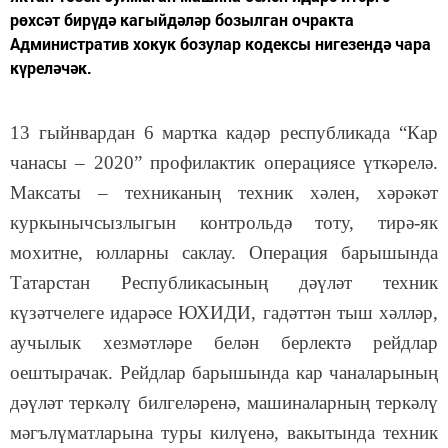
рөхсәт бирүдә кагыйдәләр бозылган очракта
Административ хокук бозулар кодексы нигезендә чара
күреләчәк.
13 гыйнвардан 6 мартка кадәр республикада “Кар
чанасы – 2020” профилактик операциясе үткәрелә.
Максаты – техниканың техник хәлен, хәрәкәт
куркынычсызлыгын контрольдә тоту, тирә-як
мохитне, юлларны саклау. Операция барышында
Татарстан Республикасының дәүләт техник
күзәтчелеге идарәсе ЮХИДИ, гадәттән тыш хәлләр,
аучылык хезмәтләре белән берлектә рейдлар
оештырачак. Рейдлар барышында кар чаналарының
дәүләт теркәлү билгеләренә, машиналарның теркәлү
мәгълүматларына туры килүенә, вакытында техник