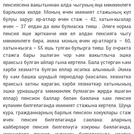
пенсиясенә вакытыннан алда чыгуның яңа мөмкинлеге
барлыкка килде. Моның өчен иминият стажының күп
булуы зарур: ир-атлар өчен стаж – 42, хатын-кызлар
өчен – 37 елдан да ким булмаска тиеш . Әлеге норма
пенсия яше җиткәнче ике ел алдан пенсиягә чыгу
мөмкинлеге бирә, әмма моның өчен ир-атларга – 60,
хатын-кызга – 55 яшь тулган булырга тиеш. Бу очракта
стажга бары эшләгән чор һәм вакытлыча эшкә
яраксыз булган айлар гына кертелә. Бала үстергән һәм
хәрби хезмәттә булган еллар исәпкә алынмый. Әмма
бу һәм башка шундый периодлар (мәсәлән, хезмәткә
яраксыз затны караган, хәрби хезмәткәр хатынының
эшкә урнашырга мөмкинлек булмаган җирдә яшәгән
еллар) пенсион баллар белән бәяләнә һәм пенсия
күләмен билгеләгәндә иминият стажына кертелә. Шуңа
күрә, гражданнарның барлык пенсион хокуклары стаж
өчен пенсия билгеләгәндә саклана: аларның
кайберләре пенсия билгеләүгә хокукны бәяләгәндә,
икенчеләре пенсия күләмен билгеләгәндә исәпкә