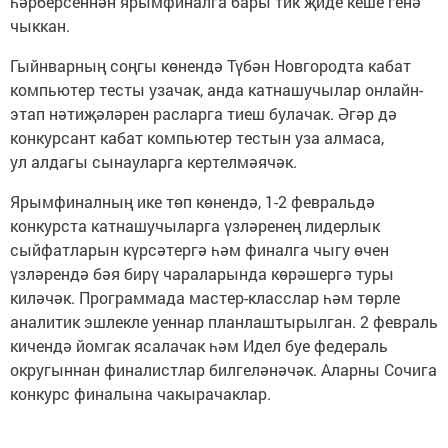
һәрберсеннән ярымфиналга бары тик җиде кеше генә
чыккан.
Гыйнварның соңгы көнендә Түбән Новгородта кабат
компьютер тесты узачак, анда катнашучылар онлайн-
этап нәтиҗәләрен расларга тиеш булачак. Әгәр дә
конкурсант кабат компьютер тестын уза алмаса,
ул алдагы сынауларга кертелмәячәк.
Ярымфиналның ике төп көнендә, 1-2 февральдә
конкурста катнашучыларга үзләренең лидерлык
сыйфатларын күрсәтергә һәм финалга чыгу өчен
үзләрендә бәя бирү чараларында көрәшергә туры
киләчәк. Программада мастер-класслар һәм төрле
аналитик эшлекле уеннар планлаштырылган. 2 февраль
кичендә йомгак ясалачак һәм Идел буе федераль
округыннан финалистлар билгеләнәчәк. Аларны Сочига
конкурс финалына чакырачаклар.