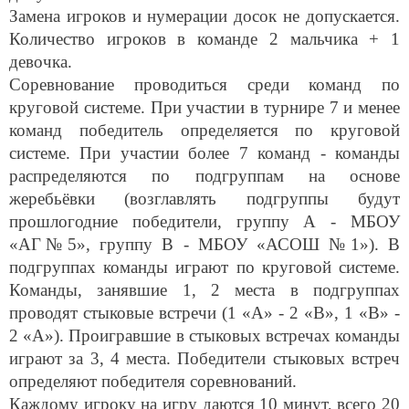
Замена игроков и нумерации досок не допускается.
Количество игроков в команде 2 мальчика + 1
девочка.
Соревнование проводиться среди команд по
круговой системе. При участии в турнире 7 и менее
команд победитель определяется по круговой
системе. При участии более 7 команд - команды
распределяются по подгруппам на основе
жеребьёвки (возглавлять подгруппы будут
прошлогодние победители, группу А - МБОУ
«АГ№5», группу В - МБОУ «АСОШ №1»). В
подгруппах команды играют по круговой системе.
Команды, занявшие 1, 2 места в подгруппах
проводят стыковые встречи (1 «А» - 2 «В», 1 «В» -
2 «А»). Проигравшие в стыковых встречах команды
играют за 3, 4 места. Победители стыковых встреч
определяют победителя соревнований.
Каждому игроку на игру даются 10 минут, всего 20