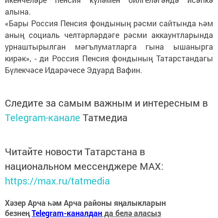
алына.
«Бары Россия Пенсия фондының рәсми сайтында һәм
аның социаль челтәрләрдәге рәсми аккаунтларында
урнаштырылган мәгълуматларга гына ышанырга
кирәк», - ди Россия Пенсия фондының Татарстандагы
Бүлекчәсе Идарәчесе Эдуард Вафин.
Следите за самым важным и интересным в
Telegram-канале
Татмедиа
Читайте новости Татарстана в
национальном мессенджере MАХ:
https://max.ru/tatmedia
Хәзер Арча һәм Арча районы яңалыкларын
безнең
Telegram-каналдан
да белә аласыз