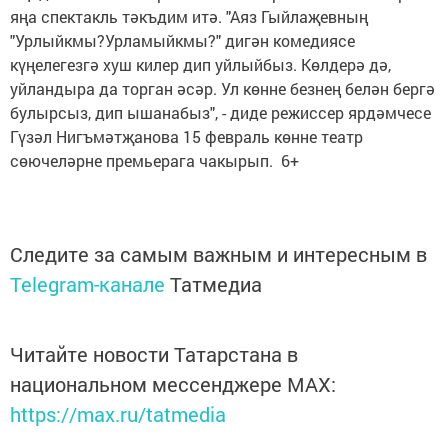
яңа спектакль тәкъдим итә. "Аяз Гыйлаҗевның
"Урлыйкмы?Урламыйкмы?" дигән комедиясе
күңелегезгә хуш килер дип уйлыйбыз. Көлдерә дә,
уйландыра да торган әсәр. Ул көнне безнең белән бергә
булырсыз, дип ышанабыз", - диде режиссер ярдәмчесе
Гүзәл Нигъмәтҗанова 15 февраль көнне театр
сөючеләрне премьерага чакырып. 6+
Следите за самым важным и интересным в
Telegram-канале
Татмедиа
Читайте новости Татарстана в
национальном мессенджере MАХ:
https://max.ru/tatmedia