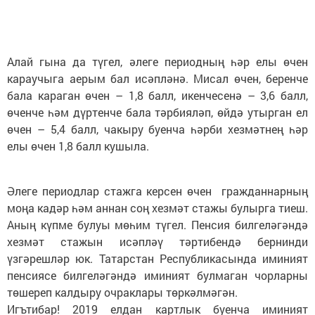
Алай гына да түгел, әлеге периодның һәр елы өчен
караучыга аерым бал исәпләнә. Мисал өчен, беренче
бала караган өчен – 1,8 балл, икенчесенә – 3,6 балл,
өченче һәм дүртенче бала тәрбияләп, өйдә утырган ел
өчен – 5,4 балл, чакыру буенча һәрби хезмәтнең һәр
елы өчен 1,8 балл кушыла.
Әлеге периодлар стажга керсен өчен гражданнарның
моңа кадәр һәм аннан соң хезмәт стажы булырга тиеш.
Аның күпме булуы мөһим түгел. Пенсия билгеләгәндә
хезмәт стажын исәпләү тәртибендә бернинди
үзгәрешләр юк. Татарстан Республикасында иминият
пенсиясе билгеләгәндә иминият булмаган чорларны
төшереп калдыру очраклары төркәлмәгән.
Игътибар! 2019 елдан картлык буенча иминият