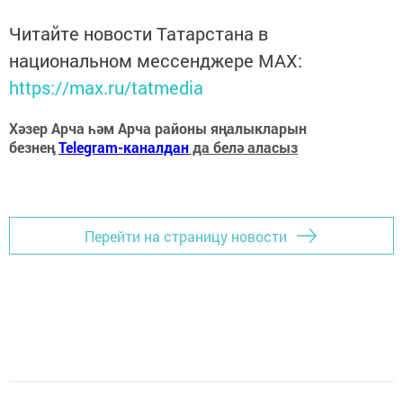
Читайте новости Татарстана в
национальном мессенджере MАХ:
https://max.ru/tatmedia
Хәзер Арча һәм Арча районы яңалыкларын
безнең
Telegram-каналдан
да белә аласыз
Перейти на страницу новости