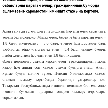
бабайларны караган еллар, гражданинның бу чорда
эшләмәвенә карамастан, иминият стажына кертелә.
Алай гына да түгел, әлеге периодның һәр елы өчен караучыга
аерым бал исәпләнә. Мисал өчен, беренче бала караган өчен –
1,8 балл, икенчесенә – 3,6 балл, өченче һәм дүртенче бала
тәрбияләп, өйдә утырган ел өчен – 5,4 балл, чакыру буенча
һәрби хезмәтнең һәр елы өчен 1,8 балл кушыла.
Әлеге периодлар стажга керсен өчен гражданнарның моңа
кадәр һәм аннан соң хезмәт стажы булырга тиеш. Аның
күпме булуы мөһим түгел. Пенсия билгеләгәндә хезмәт
стажын исәпләү тәртибендә бернинди үзгәрешләр юк.
Татарстан Республикасында иминият пенсиясе билгеләгәндә
иминият булмаган чорларны төшереп калдыру очраклары
төркәлмәгән.