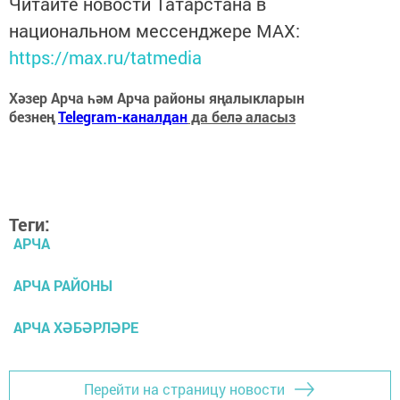
Читайте новости Татарстана в
национальном мессенджере MАХ:
https://max.ru/tatmedia
Хәзер Арча һәм Арча районы яңалыкларын
безнең
Telegram-каналдан
да белә аласыз
Теги:
АРЧА
АРЧА РАЙОНЫ
АРЧА ХӘБӘРЛӘРЕ
Перейти на страницу новости