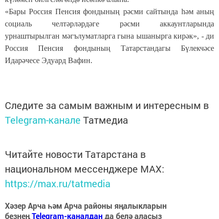
«Бары Россия Пенсия фондының рәсми сайтында һәм аның
социаль челтәрләрдәге рәсми аккаунтларында
урнаштырылган мәгълуматларга гына ышанырга кирәк», - ди
Россия Пенсия фондының Татарстандагы Бүлекчәсе
Идарәчесе Эдуард Вафин.
Следите за самым важным и интересным в
Telegram-канале
Татмедиа
Читайте новости Татарстана в
национальном мессенджере MАХ:
https://max.ru/tatmedia
Хәзер Арча һәм Арча районы яңалыкларын
безнең
Telegram-каналдан
да белә аласыз