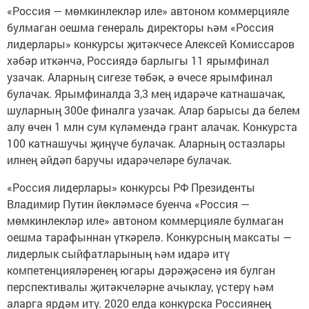
«Россия — мөмкинлекләр иле» автоном коммерцияле
булмаган оешма генераль директоры һәм «Россия
лидерлары» конкурсы җитәкчесе Алексей Комиссаров
хәбәр иткәнчә, Россиядә барлыгы 11 ярымфинал
узачак. Аларның сигезе төбәк, ә өчесе ярымфинал
булачак. Ярымфиналда 3,3 мең идарәче катнашачак,
шуларның 300е финалга узачак. Алар барысы да белем
алу өчен 1 млн сум күләмендә грант алачак. Конкурста
100 катнашучы җиңүче булачак. Аларның остазлары
илнең әйдәп баручы идарәчеләре булачак.
«Россия лидерлары» конкурсы РФ Президенты
Владимир Путин йөкләмәсе буенча «Россия —
мөмкинлекләр иле» автоном коммерцияле булмаган
оешма тарафыннан үткәрелә. Конкурсның максаты —
лидерлык сыйфатларының һәм идарә итү
компетенцияләренең югары дәрәҗәсенә ия булган
перспективалы җитәкчеләрне ачыклау, үстерү һәм
аларга ярдәм итү. 2020 елда конкурска Россиянең