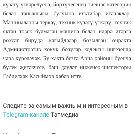
күзәтү үткәрелүенә, йөртүчесенең тиешле категория
белән таныклыгы булуына игътибар итәчәкләр.
Машиналарны теркәү, техник күзәтү үткәрү, техник
яктан төзек булмаган машина белән идарә итәргә
рөхсәт бирүдә кагыйдәләр бозылган очракта
Административ хокук бозулар кодексы нигезендә
чара күреләчәк. Бу хакта безгә Арча районы буенча
бүлек җитәкчесе, баш дәүләт инженер-инспекторы
Габделхак Касыймов хәбәр итте.
Следите за самым важным и интересным в
Telegram-канале
Татмедиа