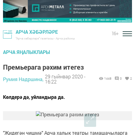
АРЧА ХӘБӘРЛӘРЕ
16+
"Арча хәбәрләре" газетасы - Арча районы
АРЧА ЯҢАЛЫКЛАРЫ
Премьерага рәхим итегез
29 гыйнвар 2020 -
Румия Надршина,
1448
0
2
16:22
Көлдерә дә, уйландыра да.
"Җидегән чишмә" Арча халык театры тамашачыларга