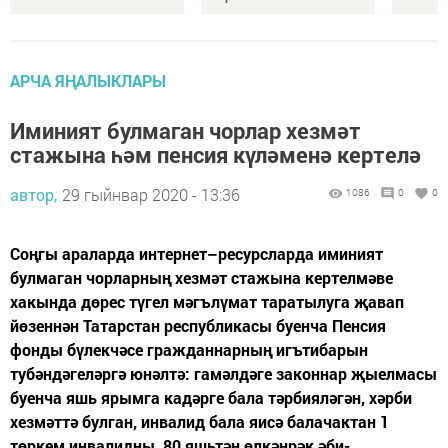
АРЧА ЯҢАЛЫКЛАРЫ
Иминият булмаган чорлар хезмәт
стажына һәм пенсия күләменә кертелә
автор,
29 гыйнвар 2020 - 13:36
1086
0
0
Соңгы араларда интернет–ресурсларда иминият
булмаган чорларның хезмәт стажына кертелмәве
хакында дөрес түгел мәгълүмат таратылуга җавап
йөзеннән Татарстан республикасы буенча Пенсия
фонды бүлекчәсе гражданнарның игътибарын
тубәндәгеләргә юнәлтә: гамәлдәге законнар җыелмасы
буенча яшь ярымга кадәрге бала тәрбияләгән, хәрби
хезмәттә булган, инвалид бала яисә балачактан 1
төркем инвалидны, 80 яшьтән өлкәнрәк әби-