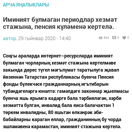
АРЧА ЯҢАЛЫКЛАРЫ
Иминият булмаган периодлар хезмәт
стажына, пенсия күләменә кертелә.
автор,
29 гыйнвар 2020 - 14:40
844
0
0
Соңгы араларда интернет–ресурсларда иминият
булмаган чорларның хезмәт стажына кертелмәве
хакында дөрес түгел мәгълүмат таратылуга җавап
йөзеннән Татарстан республикасы буенча Пенсия
фонды бүлекчәсе гражданнарның игътибарын
тубәндәгеләргә юнәлтә: гамәлдәге законнар җыелмасы
буенча яшь ярымга кадәрге бала тәрбияләгән, хәрби
хезмәттә булган, инвалид бала яисә балачактан 1
төркем инвалидны, 80 яшьтән өлкәнрәк әби-
бабайларны караган еллар, гражданинның бу чорда
эшләмәвенә карамастан, иминият стажына кертелә.