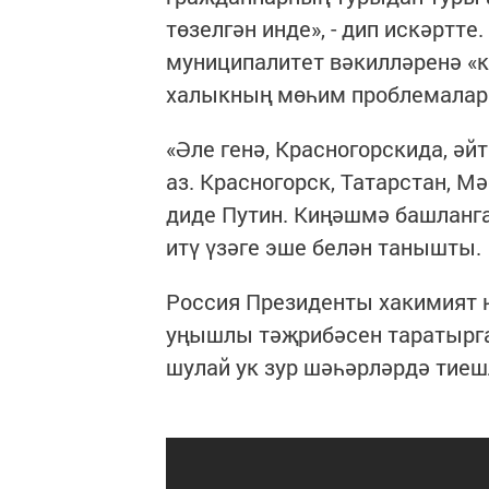
төзелгән инде», - дип искәртте
муниципалитет вәкилләренә «к
халыкның мөһим проблемаларын
«Әле генә, Красногорскида, әй
аз. Красногорск, Татарстан, Мә
диде Путин. Киңәшмә башланга
итү үзәге эше белән танышты.
Россия Президенты хакимият 
уңышлы тәҗрибәсен таратырга
шулай ук зур шәһәрләрдә тие