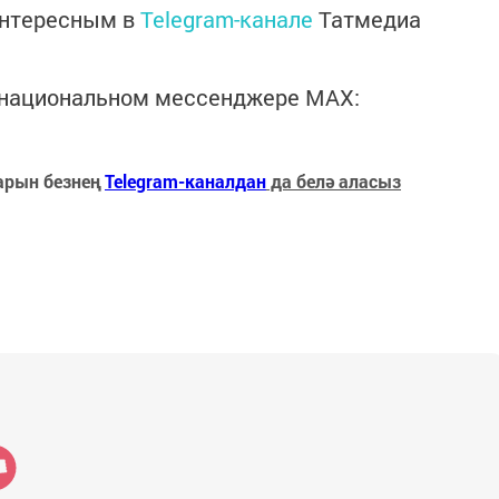
интересным в
Telegram-канале
Татмедиа
в национальном мессенджере MАХ:
арын безнең
Telegram-каналдан
да белә аласыз