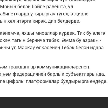
. Моның белән бәйле рәвештә, ул
абинетларда утырырга» түгел, ә җирле
 хәл итәргә кирәк, дип белдерде.
ткәнемчә, яхшы мисаллар күрдек. Тик бу әлегә
скәү, тагын берничә төбәк. Әмма бу азрак», -
нчы ул Мәскәү өлкәсенең Төбәк белән идарә
һәм гражданнар коммуникацияләренең
 һәм федерациянең барлык субъектларында,
шле цифрлы платформалар булдырырга өндәде.