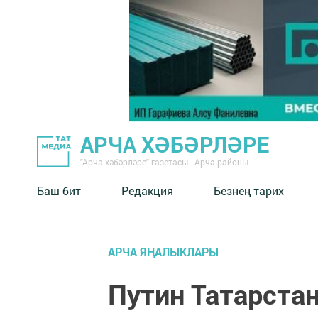
АРЧА ХӘБӘРЛӘРЕ
"Арча хәбәрләре" газетасы - Арча районы
Баш бит
Редакция
Безнең тарих
АРЧА ЯҢАЛЫКЛАРЫ
Путин Татарста