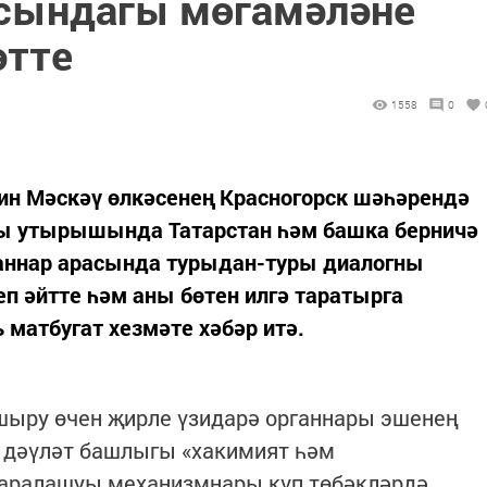
асындагы мөгамәләне
әтте
1558
0
н Мәскәү өлкәсенең Красногорск шәһәрендә
ты утырышында Татарстан һәм башка берничә
аннар арасында турыдан-туры диалогны
п әйтте һәм аны бөтен илгә таратырга
 матбугат хезмәте хәбәр итә.
шыру өчен җирле үзидарә органнары эшенең
, дәүләт башлыгы «хакимият һәм
аралашуы механизмнары күп төбәкләрдә