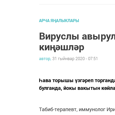
АРЧА ЯҢАЛЫКЛАРЫ
Вируслы авырул
киңәшләр
автор,
31 гыйнвар 2020 - 07:51
Һава торышы үзгәреп торганд
булганда, йокы вакытын көйл
Табиб-терапевт, иммунолог Ир