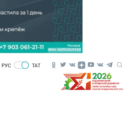
РУС
ТАТ