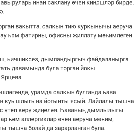
авыруларыннан саклану өчен киңәшләр бирде.
ә.
орган вакытта, салкын тию куркынычы аеруча
лау һәм фатирны, офисны җилләтү мөһимлеген
иеш, һичшиксез, дымландыргыч файдаланырга
әгать дәвамында була торган йокы
 Ярцева.
ләгәндә, урамда салкын булганда һава
ын куышлыгына йогынты ясый. Лайлалы тышча
ус үтеп керү җиңеләя. Һаваның дымлылыгы
ар һәм аллергиклар өчен аеруча мөһим,
ы тышча болай да зарарланган була.