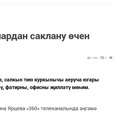
ардан саклану өчен
1453
0
а, салкын тию куркынычы аеруча югары
әү, фатирны, офисны җилләтү мөһим.
ина Ярцева «360» телеканалында әңгәмә