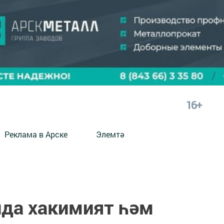
16+
Реклама в Арске
Элемтә
нда хакимият һәм