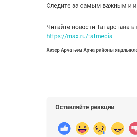
Следите за самым важным и 
Читайте новости Татарстана 
https://max.ru/tatmedia
Хәзер Арча һәм Арча районы яңалыкл
Оставляйте реакции