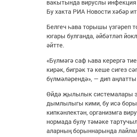
вакытында вируслы инфекция 
Бу хакта РИА Новости хәбәр ит
Белгеч һава торышы үзгәреп т
югары булганда, әйбәтләп йок
әйтте.
«Бүлмәгә саф һава керергә т
кирәк, бигрәк тә кеше сигез с
бүлмәләрендә», — дип аңлатты
Өйдә җылылык системалары эш
дымлылыгы кими, бу исә бор
кипкәнлектән, организмга вир
нормада булу тәмәке тартучыл
аларның борыннарында лайлал