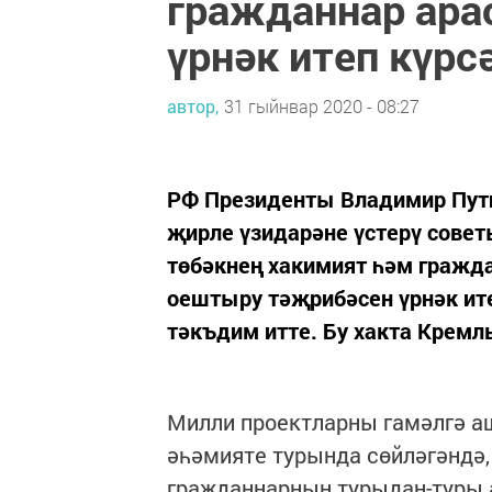
гражданнар ар
үрнәк итеп күрс
автор,
31 гыйнвар 2020 - 08:27
РФ Президенты Владимир Пути
җирле үзидарәне үстерү сове
төбәкнең хакимият һәм гражд
оештыру тәҗрибәсен үрнәк ите
тәкъдим итте. Бу хакта Кремль
Милли проектларны гамәлгә а
әһәмияте турында сөйләгәндә
гражданнарның турыдан-туры 