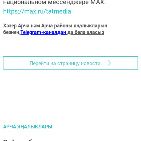
национальном мессенджере MАХ:
https://max.ru/tatmedia
Хәзер Арча һәм Арча районы яңалыкларын
безнең
Telegram-каналдан
да белә аласыз
Перейти на страницу новости
АРЧА ЯҢАЛЫКЛАРЫ