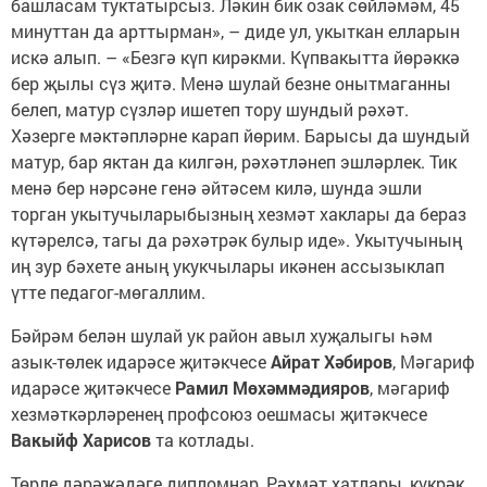
башласам туктатырсыз. Ләкин бик озак сөйләмәм, 45
минуттан да арттырман», – диде ул, укыткан елларын
искә алып. – «Безгә күп кирәкми. Күпвакытта йөрәккә
бер җылы сүз җитә. Менә шулай безне онытмаганны
белеп, матур сүзләр ишетеп тору шундый рәхәт.
Хәзерге мәктәпләрне карап йөрим. Барысы да шундый
матур, бар яктан да килгән, рәхәтләнеп эшләрлек. Тик
менә бер нәрсәне генә әйтәсем килә, шунда эшли
торган укытучыларыбызның хезмәт хаклары да бераз
күтәрелсә, тагы да рәхәтрәк булыр иде». Укытучының
иң зур бәхете аның укукчылары икәнен ассызыклап
үтте педагог-мөгаллим.
Бәйрәм белән шулай ук район авыл хуҗалыгы һәм
азык-төлек идарәсе җитәкчесе
Айрат Хәбиров
, Мәгариф
идарәсе җитәкчесе
Рамил Мөхәммәдияров
, мәгариф
хезмәткәрләренең профсоюз оешмасы җитәкчесе
Вакыйф Харисов
та котлады.
Төрле дәрәҗәдәге дипломнар, Рәхмәт хатлары, күкрәк