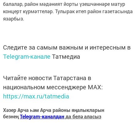
балалар, район мәдәният йорты үзешчәннәре матур
концерт күрмәттеләр. Тулырак итеп район газетасында
язарбыз.
Следите за самым важным и интересным в
Telegram-канале
Татмедиа
Читайте новости Татарстана в
национальном мессенджере MАХ:
https://max.ru/tatmedia
Хәзер Арча һәм Арча районы яңалыкларын
безнең
Telegram-каналдан
да белә аласыз