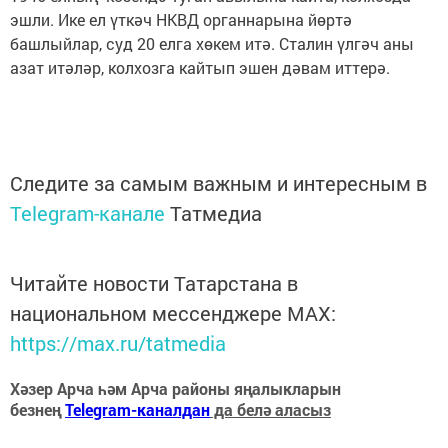
эшли. Ике ел үткәч НКВД органнарына йөртә
башлыйлар, суд 20 елга хөкем итә. Сталин үлгәч аны
азат итәләр, колхозга кайтып эшен дәвам иттерә.
Следите за самым важным и интересным в
Telegram-канале
Татмедиа
Читайте новости Татарстана в
национальном мессенджере MАХ:
https://max.ru/tatmedia
Хәзер Арча һәм Арча районы яңалыкларын
безнең
Telegram-каналдан
да белә аласыз