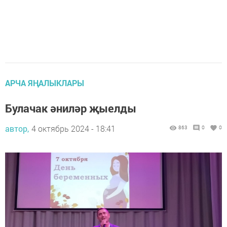
АРЧА ЯҢАЛЫКЛАРЫ
Булачак әниләр җыелды
автор,
4 октябрь 2024 - 18:41
863
0
0