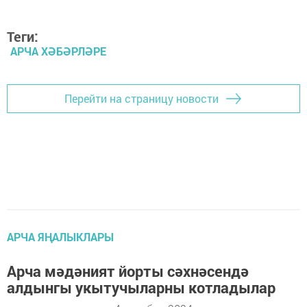
Теги:
АРЧА ХӘБӘРЛӘРЕ
Перейти на страницу новости
АРЧА ЯҢАЛЫКЛАРЫ
Арча мәдәният йорты сәхнәсендә
алдынгы укытучыларны котладылар