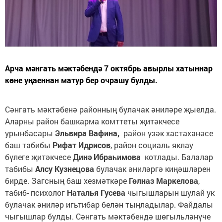
Арча мәнгать мәктәбендә 7 октябрь авырлы хатыннар
көне уңаеннан матур бер очрашу булды.
Сәнгать мәктәбенә районның булачак әниләре җыелда.
Аларны район башкарма комттеты җитәкчесе
урынбасары
Эльвира Вафина,
район үзәк хастаханәсе
баш табибы
Рифат Идрисов
, район социаль яклау
бүлеге җитәкчесе
Динә Ибраһимова
котлады. Балалар
табибы
Алсу Кузнецова
булачак әниләргә киңәшләрен
бирде. Загсның баш хезмәткәре
Гөлназ Маркелова
,
табиб- психолог
Наталья Гусева
чыгышларын шулай ук
булачак әниләр игьтибар белән тыңладылар. Файдалы
чыгышлар булды. Сәнгать мәктәбендә шөгыльләнүче