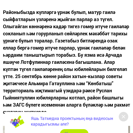
Районыбызда күпләргә үрнәк булып, матур гаилә
сыйфатларын үзләренә җыйган парлар аз түгел.
Олыгайган көннәренә кадәр тигез гомер итүче гаиләләр
сокланып һәм горурланып сөйләрлек мәхәббәт тарихы
үрнәге булып торалар. Газетабыз битләрендә озак
еллар бергә гомер итүче парлар, үрнәк гаиләләр белән
һәрдаим таныштырып торабыз. Бу язма исә Арчада
яшәүче Лотфулиннар гаиләсенә багышлана. Алар
күптән түгел гаиләләренең олы юбилейларын билгеләп
үтте. 25 сентябрь көнне район хатын-кызлар советы
җитәкчесе Альмира Гатауллина һәм “Көнбатыш”
территориаль иҗтимагый үзидарә рәисе Руслан
Гыйниятуллин юбилярларны котлап, район башлыгы
һәм ЗАГС бүлеге исеменнән аларга бүләкләр һәм рәхмәт
сүзләрен җиткерде.
Яшь Татмедиа проектының яңа видеосын
карадыгызмы әле?