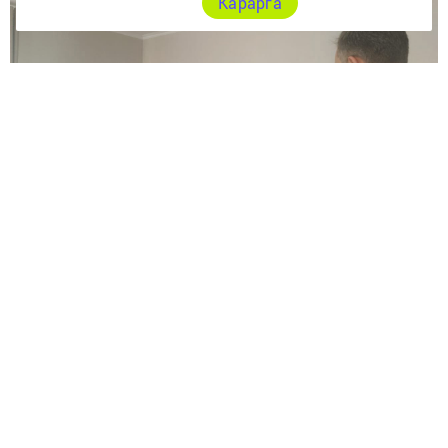
Карарга
Алтын туй: 50 ел бергә
Гөлшат һәм Кәшиф Лотфуллиннар – районыбызда
матур гомер кичергән парларның тагын берсе. Бер-
берсенең язмышларын уртак бәйләгән көннән соң инде
50 ел гомер үткән. Үткәннәре үрнәк алырлык, бүгенге