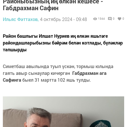
Районыбызның иң өлкән кешесе -
Габдрахман Сафин
Ильяс Фәттахов,
4 октябрь 2024 - 09:48
1344
0
0
Район башлыгы Илшат Нуриев иң өлкән яшьтәге
райондашларыбызны бәйрәм белән котлады, бүләкләр
тапшырды
Симетбаш авылында туып үскән, тормыш юлында
гаять авыр сынаулар кичергән
Габдрахман ага
Сафинга
быел 31 мартта 102 яшь тулды.