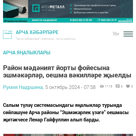
АРЧА ХӘБӘРЛӘРЕ
16+
"Арча хәбәрләре" газетасы - Арча районы
АРЧА ЯҢАЛЫКЛАРЫ
Район мәдәният йорты фойесына
эшмәкәрләр, оешма вәкилләре җыелды
Румия Надршина,
5 октябрь 2024 - 07:58
1115
0
0
Салым түләү системасындагы яңалыклар турында
сөйләшүне Арча районы “Эшмәкәрлек үзәге” оешмасы
җитәкчесе Ленар Гайфуллин алып барды.