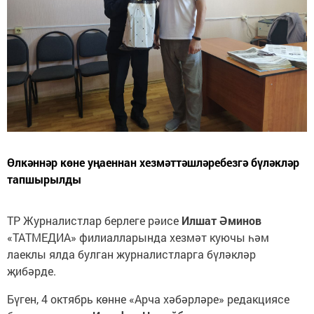
Өлкәннәр көне уңаеннан хезмәттәшләребезгә бүләкләр
тапшырылды
ТР Журналистлар берлеге рәисе
Илшат Әминов
«ТАТМЕДИА» филиалларында хезмәт куючы һәм
лаеклы ялда булган журналистларга бүләкләр
җибәрде.
Бүген, 4 октябрь көнне «Арча хәбәрләре» редакциясе