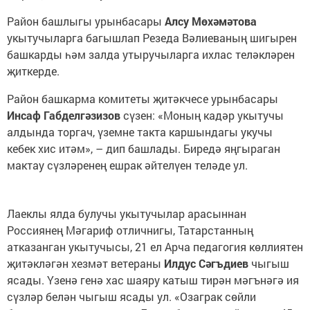
Район башлыгы урынбасары
Алсу Мөхәмәтова
укытучыларга багышлап Резеда Вәлиеваның шигырен
башкарды һәм залда утыручыларга ихлас теләкләрен
җиткерде.
Район башкарма комитеты җитәкчесе урынбасары
Инсаф Габделгәзизов
сүзен: «Моның кадәр укытучы
алдында торгач, үземне такта каршындагы укучы
кебек хис итәм», – дип башлады. Биредә яңгыраган
мактау сүзләренең ешрак әйтелүен теләде ул.
Лаеклы ялда булучы укытучылар арасыннан
Россиянең Мәгариф отличнигы, Татарстанның
атказанган укытучысы, 21 ел Арча педагогия көллиятен
җитәкләгән хезмәт ветераны
Илдус Сәгъдиев
чыгыш
ясады. Үзенә генә хас шаяру катыш тирән мәгънәгә ия
сүзләр белән чыгыш ясады ул. «Озаграк сөйли