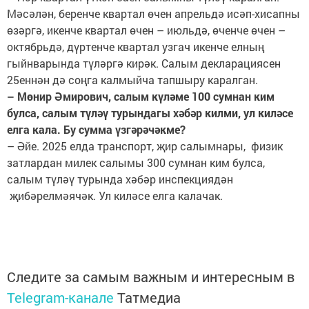
Мәсәлән, беренче квартал өчен апрельдә исәп-хисапны
өзәргә, икенче квартал өчен – июльдә, өченче өчен –
октябрьдә, дүртенче квартал узгач икенче елның
гыйнварында түләргә кирәк. Салым декларациясен
25еннән дә соңга калмыйча тапшыру каралган.
– Мөнир Әмирович, салым күләме 100 сумнан ким
булса, салым түләү турындагы хәбәр килми, ул киләсе
елга кала. Бу сумма үзгәрәчәкме?
– Әйе. 2025 елда транспорт, җир салымнары, физик
затлардан милек салымы 300 сумнан ким булса,
салым түләү турында хәбәр инспекциядән
җибәрелмәячәк. Ул киләсе елга калачак.
Следите за самым важным и интересным в
Telegram-канале
Татмедиа