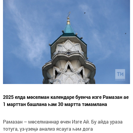
2025 елда мөселман календаре буенча изге Рамазан ае
1 марттан башлана һәм 30 мартта тәмамлана
Рамазан – мөселманнар өчен Изге Ай. Бу айда ураза
тотуга, үз-үзеңә анализ ясауга һәм дога