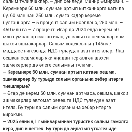
салым түлиячәкләр, – дип сөйләде Мөнир Әмирович. –
Керемнәре 60 млн. сумнан артып киткәннәргә кагыла
бу. 60 млн.нан 250 млн. сумга кадәр кереме
булганнарга – 5 процент салым исәпләнә, 250 млн. –
450 млн.га – 7 процент. Әгәр дә 2024 елда керем 60
млн.сумнан артмаган икән, ул вакытта оешмалар һәм
шәхси эшмәкәрләр Салым кодексының 145нче
маддәсе нигезендә НДС түләүдән азат ителәләр. Яңа
оешкан оешмалар яки яңадан теркәлгән шәхси
эшмәкәрләр дә әлеге салымны түләми.
– Керемнәре 60 млн. сумнан артып киткән оешма,
эшмәкәрләр бу турыда салым органына хәбәр итәргә
тиешләрме?
– Әгәр дә керем 60 млн. сумнан артмаса, оешма, шәхси
эшмәкәрләр автомат рәвештә НДС түләүдән азат
ителә. Бу турыда салым органына хәбәр итәргә
кирәкми.
– 2025 елның 1 гыйнварыннан туристик салым гамәлгә
керә, дип ишеттек. Бу турыда аңлатып үтсәгез иде.