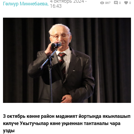
4 октябрь 2024 -
Гөлнур Миннебаева,
867
0
0
16:43
3 октябрь көнне район мәдәният йортында якынлашып
килүче Укытучылар көне уңаеннан тантаналы чара
узды