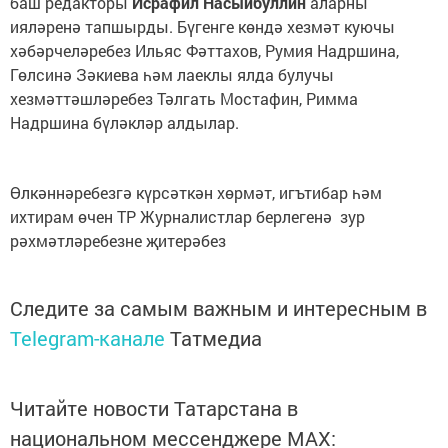
баш редакторы
Исрафил Насыйбуллин
аларны
ияләренә тапшырды. Бүгенге көндә хезмәт куючы
хәбәрчеләребез Ильяс Фәттахов, Румия Надршина,
Гөлсинә Зәкиева һәм лаеклы ялда булучы
хезмәттәшләребез Тәлгать Мостафин, Римма
Надршина бүләкләр алдылар.
Өлкәннәребезгә күрсәткән хөрмәт, игътибар һәм
ихтирам өчен ТР Журналистлар берлегенә зур
рәхмәтләребезне җитерәбез
Следите за самым важным и интересным в
Telegram-канале
Татмедиа
Читайте новости Татарстана в
национальном мессенджере MАХ: