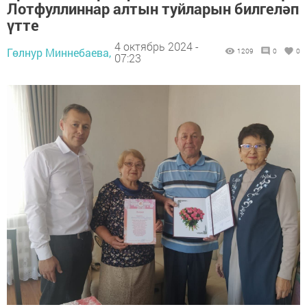
Лотфуллиннар алтын туйларын билгеләп
үтте
4 октябрь 2024 -
Гөлнур Миннебаева,
1209
0
0
07:23