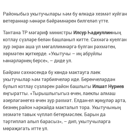
Районыбыз укытучылары һәм бу өлкәдә хезмәт куйган
ветераннар һөнәри бәйрәмнәрен билгеләп үтте.
Тантана ТР мәгариф министры
Илсур Һадиуллин
ның
котлау сүзләре белән башланып китте. Сәхнәгә куелган
зур экран аша ул мөгаллимнәргә булган рәхмәтен,
хөрмәтен җиткерде. «Укытучы – иң абруйлы
һөнәрләрнең берсе», – диде ул.
Бәйрәм сәхнәсендә бу көндә мактауга лаек
укытучылар һәм тәрбиячеләр иде. Беренчеләрдән
булып котлау сүзләрен район башлыгы
Илшат Нуриев
яңгыратты. «Тырышлыгыгыз өчен, лаеклы алмаш
әзерләгәнегез өчен зур рәхмәт. Елдан-ел җиңүләр арта,
безнең район һәркайда макталып тора. Укытучының
хезмәте тавык чүпләп бетермәслек. Барын да
тәртипләп алып барасыз», – дип, укытучыларга
мөрәҗәгать итте ул.