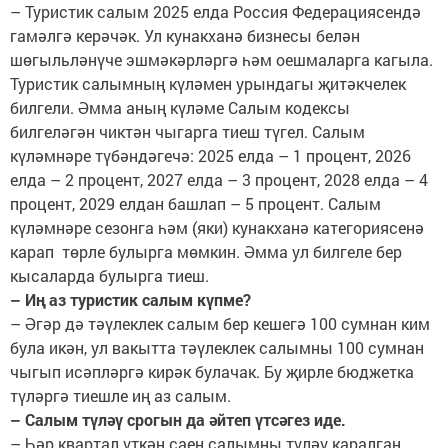
– Туристик салым 2025 елда Россия Федерациясендә
гамәлгә керәчәк. Ул кунакханә бизнесы белән
шөгыльләнүче эшмәкәрләргә һәм оешмаларга кагыла.
Туристик салымның күләмен урындагы җитәкчелек
билгели. Әмма аның күләме Салым кодексы
билгеләгән чиктән чыгарга тиеш түгел. Салым
күләмнәре түбәндәгечә: 2025 елда – 1 процент, 2026
елда – 2 процент, 2027 елда – 3 процент, 2028 елда – 4
процент, 2029 елдан башлап – 5 процент. Салым
күләмнәре сезонга һәм (яки) кунакханә категориясенә
карап төрле булырга мөмкин. Әмма ул билгеле бер
кысаларда булырга тиеш.
– Иң аз туристик салым күпме?
– Әгәр дә тәүлеклек салым бер кешегә 100 сумнан ким
була икән, ул вакытта тәүлеклек салымны 100 сумнан
чыгып исәпләргә кирәк булачак. Бу җирле бюджетка
түләргә тиешле иң аз салым.
– Салым түләү срогын да әйтеп үтсәгез иде.
– Һәр квартал үткән саен салымны түләү каралган.