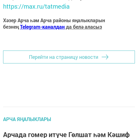
https://max.ru/tatmedia
Хәзер Арча һәм Арча районы яңалыкларын
безнең
Telegram-каналдан
да белә аласыз
Перейти на страницу новости
АРЧА ЯҢАЛЫКЛАРЫ
Арчада гомер итүче Гөлшат һәм Кәшиф