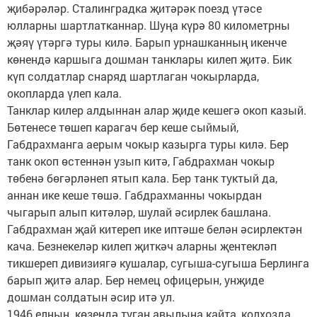
җибәрәләр. Сталинградка җитәрәк поезд үтәсе
юлларны шартлатканнар. Шуңа күрә 80 километрны
җәяү үтәргә туры килә. Барып урнашканның икенче
көнендә каршыга дошман танклары килеп җитә. Бик
күп солдатлар снаряд шартлаган чокырларда,
окопларда үлеп кала.
Танклар килер алдыннан алар җиде кешегә окоп казый.
Бөтенесе төшеп карагач бер кеше сыймый,
Габдрахманга аерым чокыр казырга туры килә. Бер
танк окоп өстеннән узып китә, Габдрахман чокыр
төбенә бөгәрләнеп ятып кала. Бер танк туктый да,
аннан ике кеше төшә. Габдрахманны чокырдан
чыгарып алып китәләр, шулай әсирлек башлана.
Габдрахман җай китереп ике иптәше белән әсирлектән
кача. Безнекеләр килеп җиткәч аларны җентекләп
тикшереп дивизиягә кушалар, сугыша-сугыша Берлинга
барып җитә алар. Бер немец офицерын, унҗиде
дошман солдатын әсир итә ул.
1946 елның көзендә туган авылына кайта, колхозда