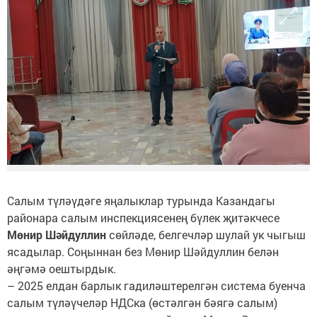
Салым түләүдәге яңалыклар турында Казандагы
районара салым инспекциясенең бүлек җитәкчесе
Мөнир Шәйдуллин
сөйләде, белгечләр шулай ук чыгыш
ясадылар. Соңыннан без Мөнир Шәйдуллин белән
әңгәмә оештырдык.
– 2025 елдан барлык гадиләштерелгән система буенча
салым түләүчеләр НДСка (өстәлгән бәягә салым)