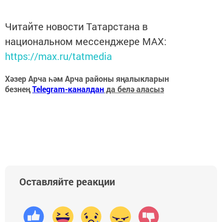
Читайте новости Татарстана в
национальном мессенджере MАХ:
https://max.ru/tatmedia
Хәзер Арча һәм Арча районы яңалыкларын
безнең
Telegram-каналдан
да белә аласыз
Оставляйте реакции