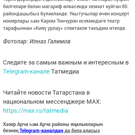
билгеләре белән мәгариф өлкәсендә хезмәт куйган 85
райондашыбыз бүләкләнде. Укытучылар өчен концерт
номерлары һәм Кәрим Тинчурин исемендәге театр
тарафыннан «Кияү урлау» спектакле тәкъдим ителде.
Фотолар: Илназ Галимов
Следите за самым важным и интересным в
Telegram-канале
Татмедиа
Читайте новости Татарстана в
национальном мессенджере MАХ:
https://max.ru/tatmedia
Хәзер Арча һәм Арча районы яңалыкларын
безнең
Telegram-каналдан
да белә аласыз