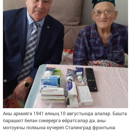
Аны армиягә 1941 елның 10 августында алалар. Башта
парашют белән сикерергә өйрәтсәләр дә, аны
мотоукчы полкына күчереп Сталинград фронтына