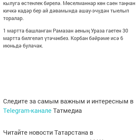
кылуга өстенлек бирелә. Мөселманнар көн саен таңнан
кичкә кадәр бер ай дәвамында ашау-эчүдән тыелып
торалар.
1 мартта башланган Рамазан аеның Ураза гаетен 30
мартта билгеләп үтәчәкбез. Корбан бәйрәме исә 6
июньдә булачак.
Следите за самым важным и интересным в
Telegram-канале
Татмедиа
Читайте новости Татарстана в