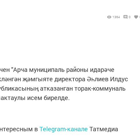
1364
0
чен "Арча муниципаль районы идарәче
ләнгән җәмгыяте директора Әһлиев Илдус
публикасының атказанган торак-коммуналь
мактаулы исем бирелде.
интересным в
Telegram-канале
Татмедиа