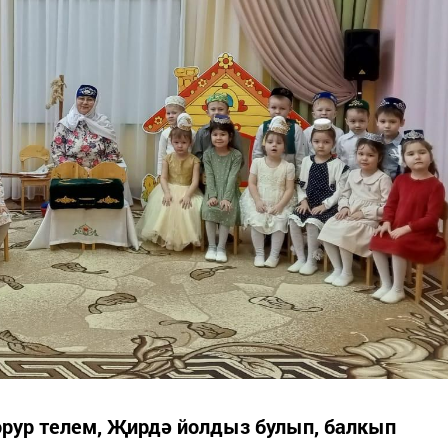
горур телем, Җирдә йолдыз булып, балкып