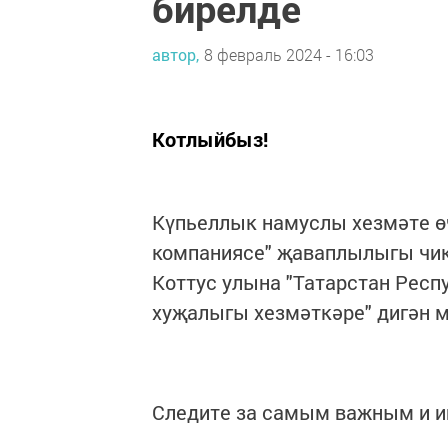
бирелде
автор,
8 февраль 2024 - 16:03
Котлыйбыз!
Күпьеллык намуслы хезмәте ө
компаниясе" җаваплылыгы чик
Коттус улына "Татарстан Рес
хуҗалыгы хезмәткәре" дигән 
Следите за самым важным и 