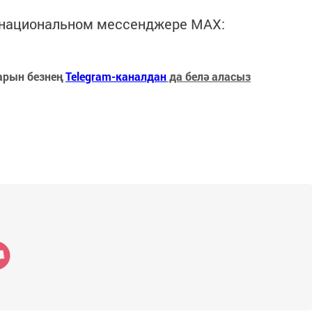
в национальном мессенджере MАХ:
арын безнең
Telegram-каналдан
да белә аласыз