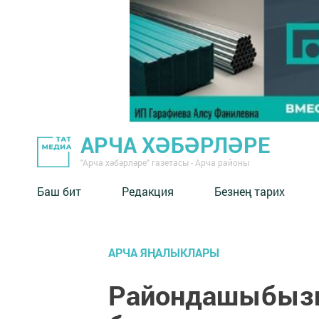
АРЧА ХӘБӘРЛӘРЕ
"Арча хәбәрләре" газетасы - Арча районы
Баш бит
Редакция
Безнең тарих
АРЧА ЯҢАЛЫКЛАРЫ
Райондашыбызг