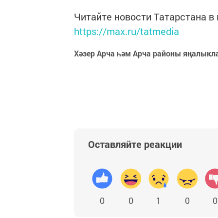
Читайте новости Татарстана 
https://max.ru/tatmedia
Хәзер Арча һәм Арча районы яңалыкл
Оставляйте реакции
0
0
1
0
0