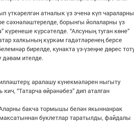
п үткәрелгән атналык үз эченә күп чараларны
ре сәхнәләштерелде, борынгы йолаларны үз
а” күренеше күрсәтелде. “Алсуның туган көне”
атар халкының күркәм гадәтләренең берсе
елемнәр бирелде, кунакта үз-үзеңне дөрес тот
 дәвам ителде.
илләштерү, аралашу күнекмәләрен ныгыту
кич, “Татарча өйрәнәбез” дип аталган
. Аларны бакча тормышы белән якыннанрак
 максатыннан буклетлар таратылды, файдалы