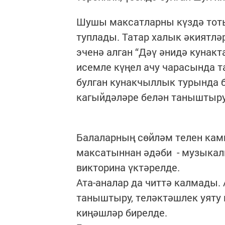
Шушы максатларны күздә тоты
туплады. Татар халык әкиятлә
эченә алган “Дәү әнидә кунакт
исемле күңел ачу чарасында т
булган кунакчыллык турында б
кагыйдәләре белән таныштыру
Балаларның сөйләм телен кам
максатыннан әдәби - музыкаль 
викторина үктәрелде.
Ата-аналар да читтә калмады
таныштыру, теләктәшлек уяту
киңәшләр бирелде.