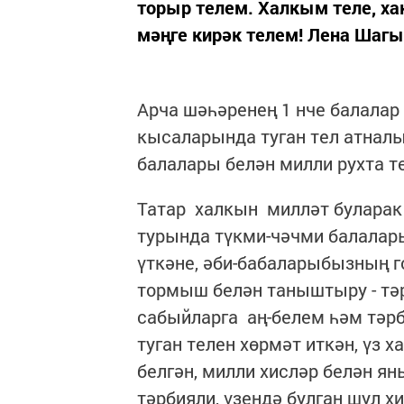
торыр телем. Халкым теле, хак
мәңге кирәк телем! Лена Шаг
Арча шәһәренең 1 нче балалар
кысаларында туган тел атналы
балалары белән милли рухта т
Татар халкын милләт буларак с
турында түкми-чәчми балалар
үткәне, әби-бабаларыбызның г
тормыш белән таныштыру - тә
сабыйларга аң-белем һәм тәрб
туган телен хөрмәт иткән, үз
белгән, милли хисләр белән ян
тәрбияли, үзендә булган шул х