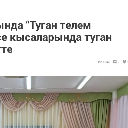
ында “Туган телем
се кысаларында туган
тте
1863
0