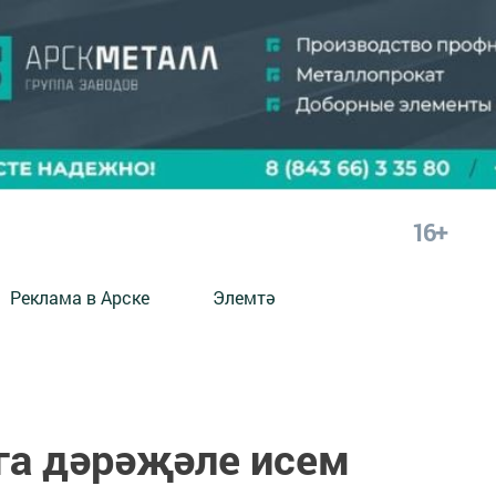
16+
Реклама в Арске
Элемтә
а дәрәҗәле исем