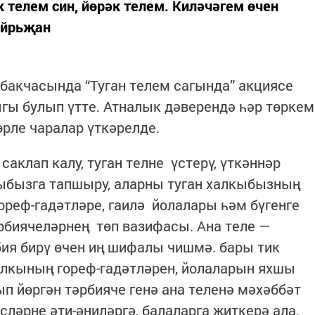
 телем син, йөрәк телем. Киләчәгем өчен
ыйрьҗан
 бакчасында “Туган телем сагында” акциясе
гы булып үтте. Атналык дәверендә һәр төркем
өрле чаралар үткәрелде.
аклап калу, туган телне үстерү, үткәннәр
ыбызга тапшыру, аларны туган халкыбызның
ореф-гадәтләре, гаилә йолалары һәм бүгенге
рбиячеләрнең төп вазифасы. Ана теле —
ия бирү өчен иң шифалы чишмә. бары тик
 халкының гореф-гадәтләрен, йолаларын яхшы
ып йөргән тәрбияче генә ана теленә мәхәббәт
исләрне әти-әниләргә, балаларга җиткерә ала.