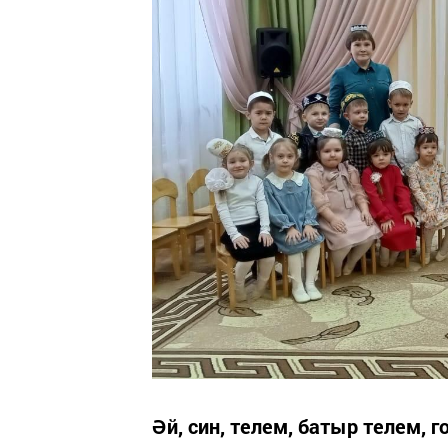
Әй, син, телем, батыр телем, 