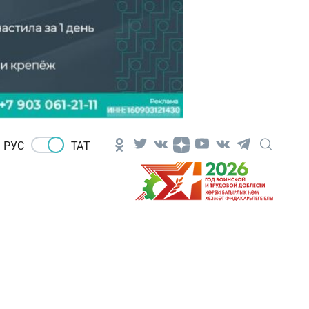
РУС
ТАТ