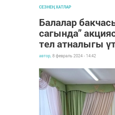
СЕЗНЕҢ ХАТЛАР
Балалар бакчас
сагында” акция
тел атналыгы ү
автор,
8 февраль 2024 - 14:42