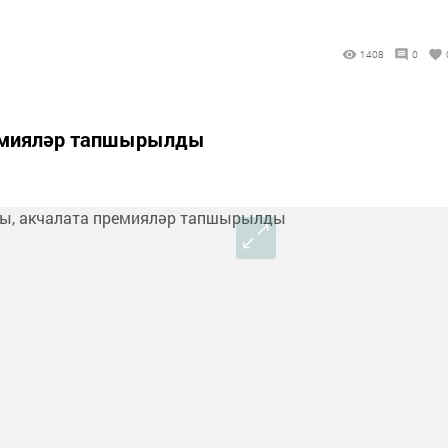
1408
0
ремияләр тапшырылды