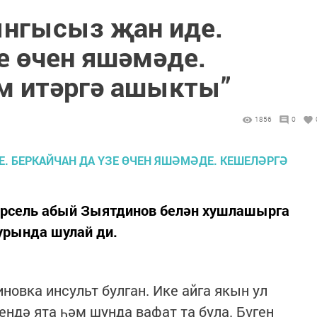
ынгысыз җан иде.
е өчен яшәмәде.
м итәргә ашыкты”
1856
0
арсель абый Зыятдинов белән хушлашырга
урында шулай ди.
новка инсульт булган. Ике айга якын ул
ндә ята һәм шунда вафат та була. Бүген