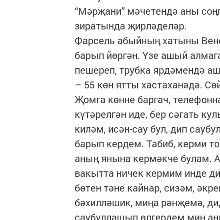
“Мәрҗани” мәчетендә аны соң
зиратында җирләделәр.
Фарсель абыйның хатыны Вене
барып йөргән. Үзе ашый алмаг
пешереп, трубка ярдәмендә аш
– 55 көн ятты хастаханәдә. Сө
Җомга көнне баргач, телефонн
күтәрелгән иде, бер сәгать к
киләм, исән-сау бул, дип сау
барып кердем. Табиб, керми т
аның янына кермәкче булам. А
вакытта ничек кермим инде ди
бөтен тәне кайнар, сизәм, әкре
бәхилләшик, миңа рәнҗемә, д
саубуллашып өлгердем мин аны