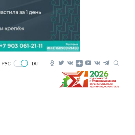
РУС
ТАТ