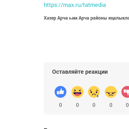
https://max.ru/tatmedia
Хәзер Арча һәм Арча районы яңалыкл
Оставляйте реакции
0
0
0
0
0