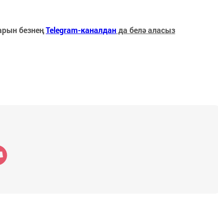
арын безнең
Telegram-каналдан
да белә аласыз