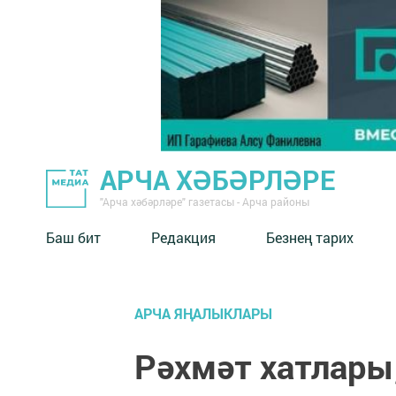
АРЧА ХӘБӘРЛӘРЕ
"Арча хәбәрләре" газетасы - Арча районы
Баш бит
Редакция
Безнең тарих
АРЧА ЯҢАЛЫКЛАРЫ
Рәхмәт хатлары