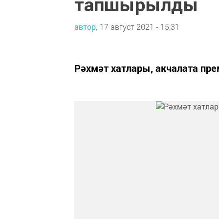
тапшырылды
автор,
17 август 2021 - 15:31
Рәхмәт хатлары, акчалата п