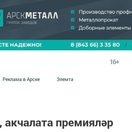
16+
Реклама в Арске
Элемтә
, акчалата премияләр