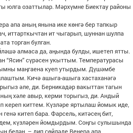
гы юлга озаттылар. Мәрхүмне Биектау районы
ра апа аның янына ике көнгә бер тапкыр
ач, иттарткычтан ит чыгарып, шуннан шулпа
ата торган булган.
йләшә алмаса да, аңында булды, ишетеп ятты.
ан “Ясин” сүрәсен укыттым. Температурасы
улымны маңгаена куеп утырдым. Дүшәмбе
буллаштым. Кичә ашыга-ашыга хастаханәгә
орыгыз әле, ди. Берникадәр вакыттан тагын
ның хәле авыр, керми торыгыз, ди. Андый
п кереп киттем. Күзләре яртылаш йомык иде,
н генә китеп бара. Фарсель, китәсең бит,
идем, күзләрен йомдырдым. Соңгы сулышында
ң белән, – дип сөйләде Венера апа.