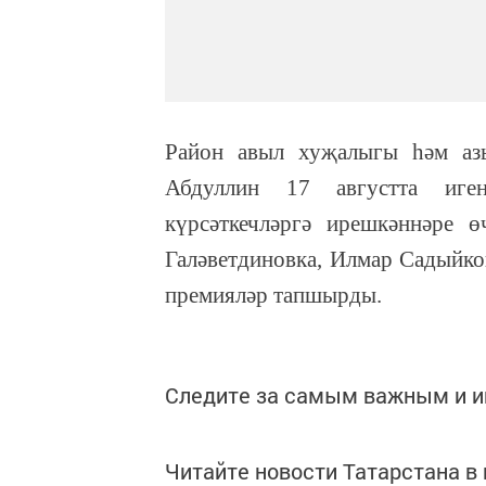
Район авыл хуҗалыгы һәм азы
Абдуллин 17 августта иге
күрсәткечләргә ирешкәннәре 
Галәветдиновка, Илмар Садыйко
премияләр тапшырды.
Следите за самым важным и 
Читайте новости Татарстана 