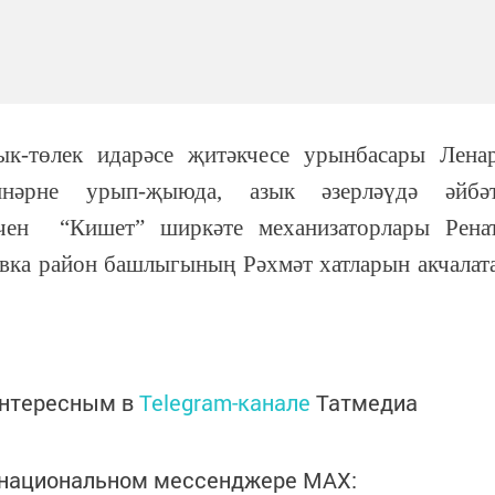
к-төлек идарәсе җитәкчесе урынбасары Лена
ннәрне урып-җыюда, азык әзерләүдә әйбә
өчен “Кишет” ширкәте механизаторлары Рена
вка район башлыгының Рәхмәт хатларын акчалат
интересным в
Telegram-канале
Татмедиа
в национальном мессенджере MАХ: