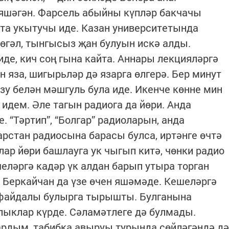
 яшәгән. Фарсель абыйны күпләр бакчачы
атта укытучы иде. Казан университетында
төгәл, тынгысыз җан булуын искә алды.
де, кич соң гына кайта. Аннары лекцияләргә
н яза, шигырьләр дә язарга өлгерә. Бер минут
зу белән мәшгуль була иде. Икенче көнне мин
дем. Әле тагын радиога да йөри. Анда
. “Тәртип”, “Болгар” радиоларын, анда
арстан радиосына барасы булса, иртәнге өчтә
лар йөри башлауга ук чыгып китә, чөнки радио
челәргә кадәр үк алдан барып утыра торган
. Беркайчан да үзе өчен яшәмәде. Кешеләргә
 файдалы булырга тырышты. Булганына
рлыклар күрде. Сәламәтлеге дә булмады.
ардым, табибка авыруы турында сөйләгәндә дә