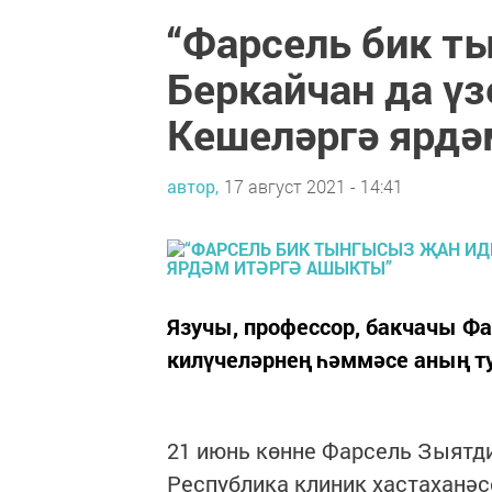
“Фарсель бик т
Беркайчан да үз
Кешеләргә ярдә
автор,
17 август 2021 - 14:41
Язучы, профессор, бакчачы Ф
килүчеләрнең һәммәсе аның т
21 июнь көнне Фарсель Зыятди
Республика клиник хастаханәсе