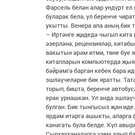
Фарсель белән алар ундүрт ел
буларак белә, ул беренче чир
укытты. Венера апа аның бик 
– Иртәнге җидедә чыгып китә и
әзерләнә, рецензияләр, китабы
вакытын әрәм итми, төне буе я
китапларын компьютерда җыя и
бәйрәмгә барган кебек бара иде
эшләүчеләрне бик яратты. Тат
торып, биштә, беренче автобус
ерак урнашкан. Ул анда эшләү
булган. Бик тынгысыз җан иде
ярдәм итәргә ашыкты, аларга
канәгать була белде. Күп авы
Сырхауханәләргә үзем алып б